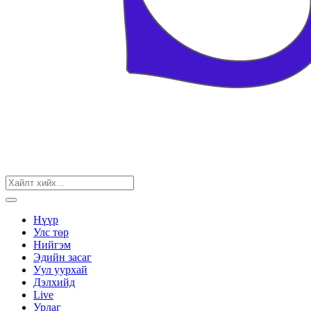
Нүүр
Улс төр
Нийгэм
Эдийн засаг
Уул уурхай
Дэлхийд
Live
Урлаг