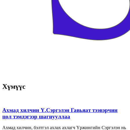
Хүмүүс
Ахмад хилчин Ү.Сэргэлэн Гавьяат тээвэрчин
цол тэмдэгээр шагнууллаа
Ахмад хилчин, бэлтгэл ахлах ахлагч Үржингийн Сэргэлэн нь