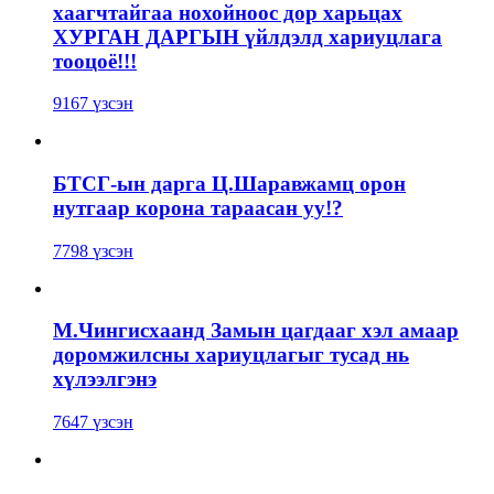
хаагчтайгаа нохойноос дор харьцах
ХУРГАН ДАРГЫН үйлдэлд хариуцлага
тооцоё!!!
9167 үзсэн
БТСГ-ын дарга Ц.Шаравжамц орон
нутгаар корона тараасан уу!?
7798 үзсэн
М.Чингисхаанд Замын цагдааг хэл амаар
доромжилсны хариуцлагыг тусад нь
хүлээлгэнэ
7647 үзсэн