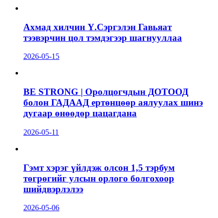
Ахмад хилчин Ү.Сэргэлэн Гавьяат
тээвэрчин цол тэмдэгээр шагнууллаа
2026-05-15
BE STRONG | Оролцогчдын ДОТООД
болон ГАДААД ертөнцөөр аялуулах шинэ
дугаар өнөөдөр цацагдана
2026-05-11
Гэмт хэрэг үйлдэж олсон 1,5 тэрбум
төгрөгийг улсын орлого болгохоор
шийдвэрлэлээ
2026-05-06