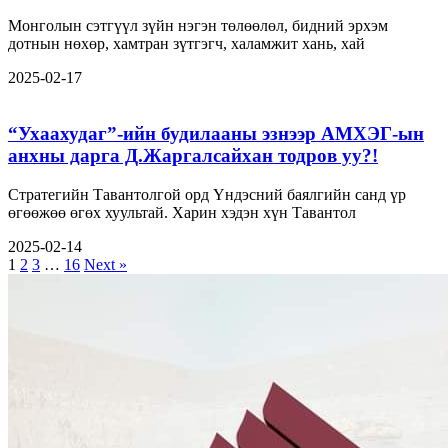
Монголын сэтгүүл зүйн нэгэн төлөөлөл, бидний эрхэм
дотнын нөхөр, хамтран зүтгэгч, халамжит хань, хай
2025-02-17
“Ухаахудаг”-ийн будилааны эзнээр АМХЭГ-ын
анхны дарга Д.Жаргалсайхан тодров уу?!
Стратегийн Тавантолгой орд Үндэсний баялгийн санд үр
өгөөжөө өгөх хуультай. Харин хэдэн хүн Тавантол
2025-02-14
1
2
3
…
16
Next »