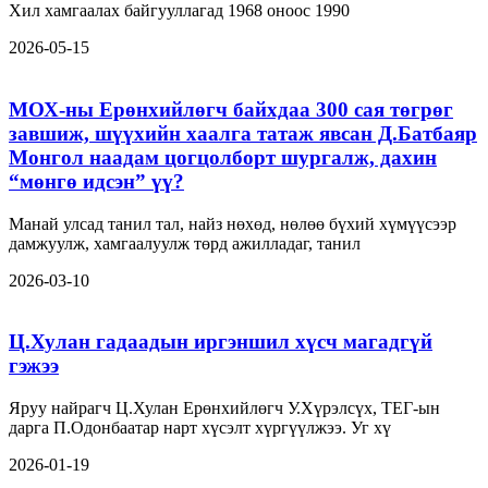
Хил хамгаалах байгууллагад 1968 оноос 1990
2026-05-15
МОХ-ны Ерөнхийлөгч байхдаа 300 сая төгрөг
завшиж, шүүхийн хаалга татаж явсан Д.Батбаяр
Монгол наадам цогцолборт шургалж, дахин
“мөнгө идсэн” үү?
Манай улсад танил тал, найз нөхөд, нөлөө бүхий хүмүүсээр
дамжуулж, хамгаалуулж төрд ажилладаг, танил
2026-03-10
Ц.Хулан гадаадын иргэншил хүсч магадгүй
гэжээ
Яруу найрагч Ц.Хулан Ерөнхийлөгч У.Хүрэлсүх, ТЕГ-ын
дарга П.Одонбаатар нарт хүсэлт хүргүүлжээ. Уг хү
2026-01-19