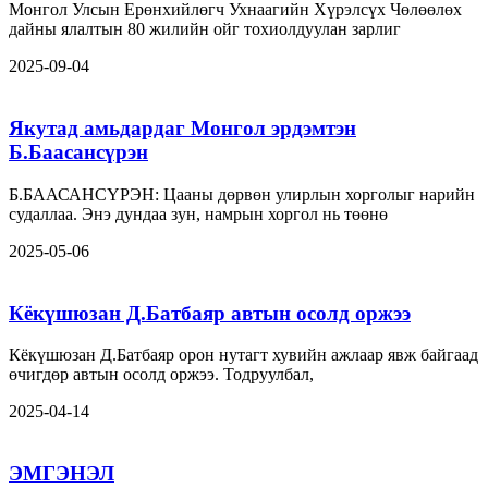
Монгол Улсын Ерөнхийлөгч Ухнаагийн Хүрэлсүх Чөлөөлөх
дайны ялалтын 80 жилийн ойг тохиолдуулан зарлиг
2025-09-04
Якутад амьдардаг Монгол эрдэмтэн
Б.Баасансүрэн
Б.БААСАНСҮРЭН: Цааны дөрвөн улирлын хорголыг нарийн
судаллаа. Энэ дундаа зун, намрын хоргол нь төөнө
2025-05-06
Кёкүшюзан Д.Батбаяр автын осолд оржээ
Кёкүшюзан Д.Батбаяр орон нутагт хувийн ажлаар явж байгаад
өчигдөр автын осолд оржээ. Тодруулбал,
2025-04-14
ЭМГЭНЭЛ