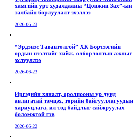
хамгийн урт худалдааны “Цонжин Зах”-ын
талбайн борлуулалт эхэллээ
2026-06-23
“Эрдэнэс Тавантолгой” ХК Бортээгийн
ордын нээлтийг хийж, олборлолтын ажлыг
эхлүүллээ
2026-06-23
Иргэдийн хяналт, оролцооны үр дүнд
авлигатай тэмцэх, төрийн байгууллагуудын
хариуцлага, ил тод байдлыг сайжруулах
боломжтой гэв
2026-06-22