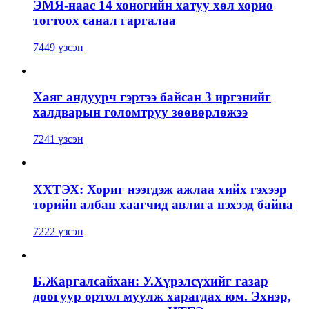
ЭМЯ-наас 14 хоногийн хатуу хөл хорио
тогтоох санал гаргалаа
7449 үзсэн
Хаяг андуурч гэртээ байсан 3 иргэнийг
халдварын голомтруу зөөвөрлөжээ
7241 үзсэн
ХХТЭХ: Хориг нээгдэж ажлаа хийх гэхээр
төрийн албан хаагчид авлига нэхээд байна
7222 үзсэн
Б.Жаргалсайхан: У.Хүрэлсүхийг газар
доогуур ортол муулж харагдах юм. Эхнэр,