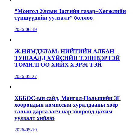
“Монгол Улсын Засгийн газар–Хөгжлийн
түншүүдийн уулзалт” боллоо
2026-06-19
Ж.НЯМДУЛАМ: НИЙТИЙН АЛБАН
ТУШААЛД ХҮЙСИЙН ТЭНЦВЭРТЭЙ
ТОМИЛГОО ХИЙХ ХЭРЭГТЭЙ
2026-05-27
ХББОС-ын сайд, Монгол-Польшийн ЗГ
хоорондын комиссын хуралдааны хоёр
талын даргалагч нар хооронд цахим
уулзалт хийлээ
2026-05-19