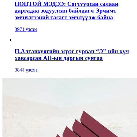
НОЦТОЙ МЭДЭЭ: Согтуурсан салаан
даргадаа зодуулсан байлдагч Эрчимт
эмчилгээний тасагт эмчлүүлж байна
3971 үзсэн
Н.Алтанхуягийн эсрэг гурван “Э”-ийн хүч
хавсарсан АН-ын даргын сунгаа
3844 үзсэн