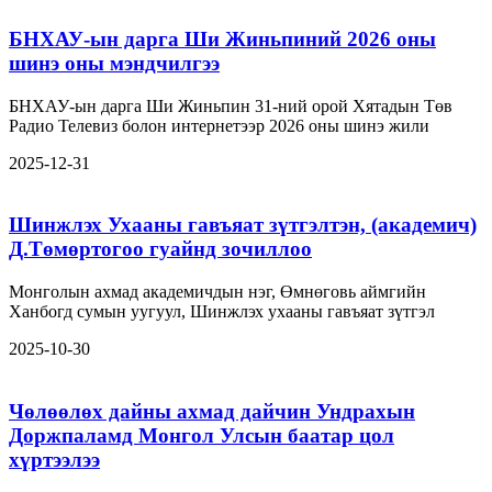
БНХАУ-ын дарга Ши Жиньпиний 2026 оны
шинэ оны мэндчилгээ
БНХАУ-ын дарга Ши Жиньпин 31-ний орой Хятадын Төв
Радио Телевиз болон интернетээр 2026 оны шинэ жили
2025-12-31
Шинжлэх Ухааны гавъяат зүтгэлтэн, (академич)
Д.Төмөртогоо гуайнд зочиллоо
Монголын ахмад академичдын нэг, Өмнөговь аймгийн
Ханбогд сумын уугуул, Шинжлэх ухааны гавъяат зүтгэл
2025-10-30
Чөлөөлөх дайны ахмад дайчин Ундрахын
Доржпаламд Монгол Улсын баатар цол
хүртээлээ