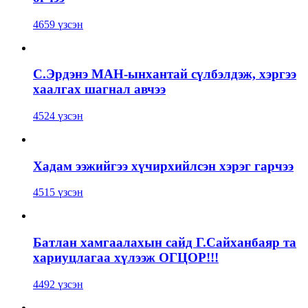
4659 үзсэн
С.Эрдэнэ МАН-ынхантай сүлбэлдэж, хэргээ
хаалгах шагнал авчээ
4524 үзсэн
Хадам ээжийгээ хүчирхийлсэн хэрэг гарчээ
4515 үзсэн
Батлан хамгаалахын сайд Г.Сайханбаяр та
хариуцлагаа хүлээж ОГЦОР!!!
4492 үзсэн