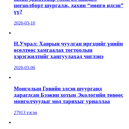
цогцолборт шургалж, дахин “мөнгө идсэн”
үү?
2026-03-10
Н.Учрал: Хаврын чуулган иргэдийг үнийн
өсөлтөөс хамгаалах тогтоолын
хэрэгжилтийг хангуулахад чиглэнэ
2026-03-06
Монголын Говийн элсэн шуурганд
дарагдсан Бээжин хотын Экологийн төвөөс
монголчуудыг мод тарихыг уриаллаа
27913 үзсэн