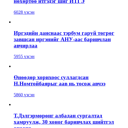
нөхөртөө итгэдэг шиг ИТГЭ
6028 үзсэн
Иргэдийн данснаас тэрбум гаруй төгрөг
завшсан иргэнийг АНУ-аас баривчлан
авчирлаа
5955 үзсэн
Өнөөдөр хорихоос суллагдсан
Н.Номтойбаярыг аав нь тосож авчээ
5860 үзсэн
Т.Дэлгэрмөрөнг албадан сургалтад
хамруулж, 30 хоног баривчлах шийтгэл