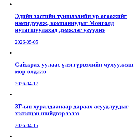
Эдийн засгийн түншлэлийн үр өгөөжийг
нэмэгдүүлж, компаниудыг Монголд
нутагшуулахад дэмжлэг үзүүлнэ
2026-05-05
Сайжрах уулаас үлэггүрвэлийн чулуужсан
мөр олджээ
2026-04-17
ЗГ-ын хуралдаанаар дараах асуудлуудыг
хэлэлцэн шийдвэрлэлээ
2026-04-15