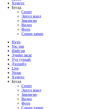
Хүмүүс
Бусад
Спорт
Эрүүл мэнд
Зөвлөгөө
Видео
Фото
Сонин хачин
Нүүр
Улс төр
Нийгэм
Эдийн засаг
Уул уурхай
Дэлхийд
Live
Урлаг
Хүмүүс
Бусад
Спорт
Эрүүл мэнд
Зөвлөгөө
Видео
Фото
Сонин хачин