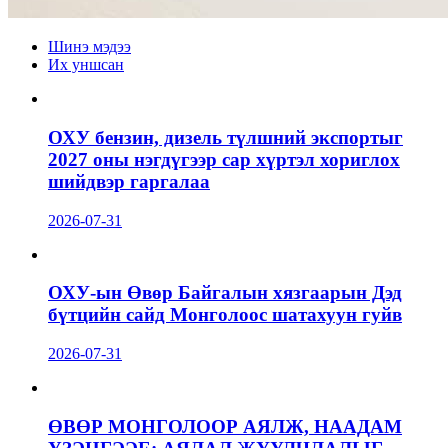
Шинэ мэдээ
Их уншсан
ОХУ бензин, дизель түлшний экспортыг
2027 оны нэгдүгээр сар хүртэл хориглох
шийдвэр гаргалаа
2026-07-31
ОХУ-ын Өвөр Байгалын хязгаарын Дэд
бүтцийн сайд Монголоос шатахуун гуйв
2026-07-31
ӨВӨР МОНГОЛООР АЯЛЖ, НААДАМ