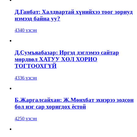
Д.Ганбат: Халдвартай хүнийхээ тоог зориуд
нэмээд байна уу?
4340 үзсэн
Д.Сумъяабазар: Иргэд дэглэмээ сайтар
мөрдвөл ХАТУУ ХӨЛ ХОРИО
ТОГТООХГҮЙ
4336 үзсэн
Б.Жаргалсайхан: Ж.Мөнхбат эхнэрээ зодсон
бол нэг сар хоригдох ёстой
4250 үзсэн