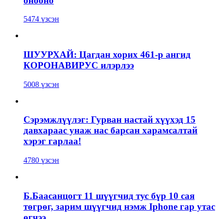
онооно
5474 үзсэн
ШУУРХАЙ: Цагдан хорих 461-р ангид
КОРОНАВИРУС илэрлээ
5008 үзсэн
Сэрэмжлүүлэг: Гурван настай хүүхэд 15
давхараас унаж нас барсан харамсалтай
хэрэг гарлаа!
4780 үзсэн
Б.Баасанцогт 11 шүүгчид тус бүр 10 сая
төгрөг, зарим шүүгчид нэмж Iphone гар утас
өгчээ