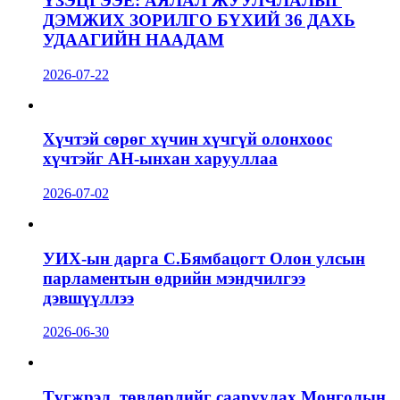
ҮЗЭЦГЭЭЕ: АЯЛАЛ ЖУУЛЧЛАЛЫГ
ДЭМЖИХ ЗОРИЛГО БҮХИЙ 36 ДАХЬ
УДААГИЙН НААДАМ
2026-07-22
Хүчтэй сөрөг хүчин хүчгүй олонхоос
хүчтэйг АН-ынхан харууллаа
2026-07-02
УИХ-ын дарга С.Бямбацогт Олон улсын
парламентын өдрийн мэндчилгээ
дэвшүүллээ
2026-06-30
Түгжрэл, төвлөрлийг сааруулах Монголын