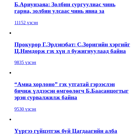
Б.Ариунзаяа: Золбин сургуулиас чинь
гарна, золбин улсаас чинь явна за
11152 үзсэн
Прокурор Г.Эрдэнэбат: С.Зоригийн хэргийг
Ц.Нямдорж гэх хүн л бужигнуулаад байна
9835 үзсэн
“Амиа хорлоно” гэх утгатай гэрээслэн
бичиж үлдээсэн өмгөөлөгч Б.Баасанцогтыг
эрэн сурвалжилж байна
9530 үзсэн
Үүргээ гүйцэтгэж буй Цагдаагийн алба