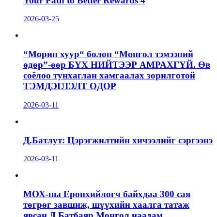
Your Path to Better Rewards 4
2026-03-25
“Морин хуур“ болон “Монгол тэмээний
өдөр”-өөр БҮХ НИЙТЭЭР АМРАХГҮЙ. Өв
соёлоо тунхаглан хамгаалах зорилготой
ТЭМДЭГЛЭЛТ ӨДӨР
2026-03-11
Д.Батлут: Цэрэгжилтийн хичээлийг сэргээнэ
2026-03-11
МОХ-ны Ерөнхийлөгч байхдаа 300 сая
төгрөг завшиж, шүүхийн хаалга татаж
явсан Д.Батбаяр Монгол наадам