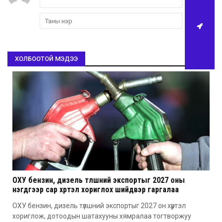
ХОЛБООТОЙ МЭДЭЭ
ОХУ бензин, дизель түлшний экспортыг 2027 оны
нэгдүгээр сар хүртэл хориглох шийдвэр гаргалаа
ОХУ бензин, дизель түлшний экспортыг 2027 он хүртэл
хориглож, дотоодын шатахууны хямралаа тогтворжуу