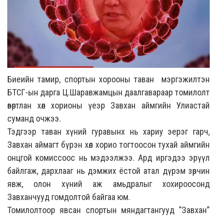
Биеийн тамир, спортын хорооны таван мэргэжилтэн
БТСГ-ын дарга Ц.Шаравжамцын даалгавараар томилолт
өвөртлан хөл хорионы үеэр Завхан аймгийн Улиастай
суманд очжээ.
Тэдгээр таван хүний гуравынх нь хариу эерэг гарч,
Завхан аймагт бүрэн хөл хорио тогтоосон тухай аймгийн
онцгой комиссоос нь мэдээлжээ. Ард иргэдээ эрүүл
байлгаж, дархлааг нь дэмжих ёстой атал дүрэм зөрчин
явж, олон хүний аж амьдралыг хохироосонд
Завханчууд гомдолтой байгаа юм.
Томилолтоор явсан спортын мяндагтангууд “Завхан”