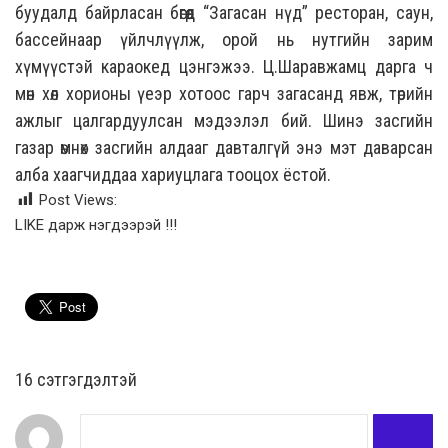
буудалд байрласан бөгөөд “Загасан нүд” ресторан, саун,
бассейнаар үйлчлүүлж, орой нь нутгийн зарим
хүмүүстэй караокед цэнгэжээ. Ц.Шаравжамц дарга ч
мөн хөл хорионы үеэр хотоос гарч загасанд явж, төрийн
ажлыг цалгардуулсан мэдээлэл бий. Шинэ засгийн
газар өмнөх засгийн алдааг давталгүй энэ мэт даварсан
алба хаагчиддаа хариуцлага тооцох ёстой.
Post Views:
LIKE дарж нэгдээрэй !!!
16 cэтгэгдэлтэй