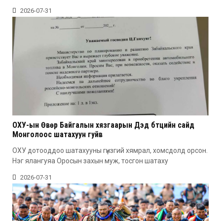
2026-07-31
ОХУ-ын Өвөр Байгалын хязгаарын Дэд бүтцийн сайд
Монголоос шатахуун гуйв
ОХУ дотооддоо шатахууны гүнзгий хямрал, хомсдолд орсон.
Нэг ялангуяа Оросын захын муж, тосгон шатаху
2026-07-31