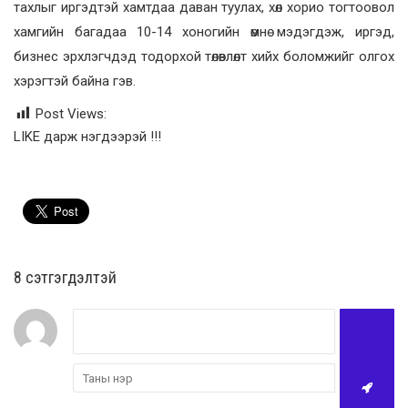
тахлыг иргэдтэй хамтдаа даван туулах, хөл хорио тогтоовол
хамгийн багадаа 10-14 хоногийн өмнө мэдэгдэж, иргэд,
бизнес эрхлэгчдэд тодорхой төлөвлөлт хийх боломжийг олгох
хэрэгтэй байна гэв.
Post Views:
LIKE дарж нэгдээрэй !!!
8 cэтгэгдэлтэй