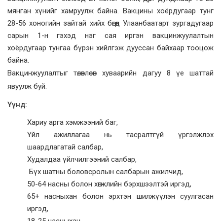
мянган хүнийг хамруулж байна. Вакцины хоёрдугаар тунг
28-56 хоногийн зайтай хийх бөгөөд Улаанбаатарт зургадугаар
сарын 1-н гэхэд нэг сая иргэн вакцинжуулалтын
хоёрдугаар тунгаа бүрэн хийлгэж дууссан байхаар тооцож
байна.
Вакцинжуулалтыг төлөвлөсөн хуваарийн дагуу 8 үе шаттай
явуулж буй.
Үүнд:
Хариу арга хэмжээний баг,
Үйл ажиллагаа нь тасралтгүй үргэлжлэх
шаардлагатай салбар,
Худалдаа үйлчилгээний салбар,
Бүх шатны боловсролын салбарын ажилчид,
50-64 насны болон хөгжлийн бэрхшээлтэй иргэд,
65+ насныхан болон эрхтэн шилжүүлэн суулгасан
иргэд,
18-25 насныхан,