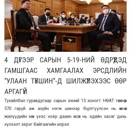
4 ДҮГЭЭР САРЫН 5-19-НИЙ ӨДРҮҮДЭД
ГАМШГААС ХАМГААЛАХ ЭРСДЛИЙН
“УЛААН ТҮВШИН”-Д ШИЛЖҮҮЛЭХЭЭС ӨӨР
АРГАГҮЙ
Тухайлбал гуравдугаар сарын эхний 15 хоногт НӨАТ төлөгчөөр
570 гаруй аж ахуйн нэгж шинээр бүртгүүлсэн нь өмнөх
жилүүдийн мөн үеэс хоёр дахин өссөн нь эдийн засаг дахь
хүлээлт эерэг байгаагийн илрэл.