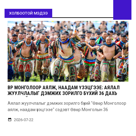
ХОЛБООТОЙ МЭДЭЭ
ӨВӨР МОНГОЛООР АЯЛЖ, НААДАМ ҮЗЭЦГЭЭЕ: АЯЛАЛ
ЖУУЛЧЛАЛЫГ ДЭМЖИХ ЗОРИЛГО БҮХИЙ 36 ДАХЬ
УДААГИЙН НААДАМ
Аялал жуулчлалыг дэмжих зорилго бүхий "Өвөр Монголоор
аялж, наадам үзэцгээе" сэдэвт Өвөр Монголын 36
2026-07-22