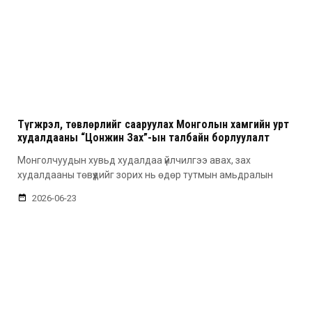
Түгжрэл, төвлөрлийг сааруулах Монголын хамгийн урт
худалдааны “Цонжин Зах”-ын талбайн борлуулалт
эхэллээ
Монголчуудын хувьд худалдаа үйлчилгээ авах, зах
худалдааны төвүүдийг зорих нь өдөр тутмын амьдралын
2026-06-23