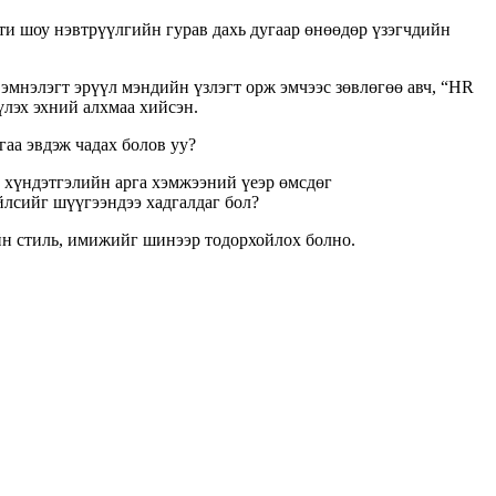
ти шоу нэвтрүүлгийн гурав дахь дугаар өнөөдөр үзэгчдийн
 эмнэлэгт эрүүл мэндийн үзлэгт орж эмчээс зөвлөгөө авч, “HR
үлэх эхний алхмаа хийсэн.
гаа эвдэж чадах болов уу?
, хүндэтгэлийн арга хэмжээний үеэр өмсдөг
үйлсийг шүүгээндээ хадгалдаг бол?
йн стиль, имижийг шинээр тодорхойлох болно.