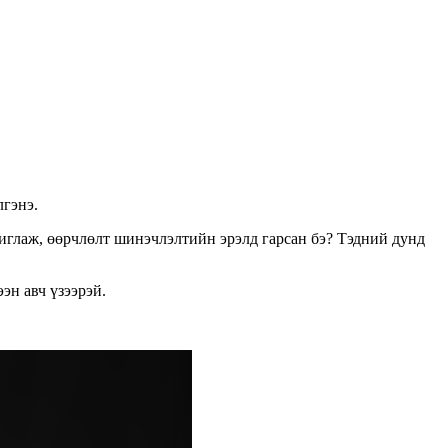
лгэнэ.
ашиглаж, өөрчлөлт шинэчлэлтийн эрэлд гарсан бэ? Тэдний дунд
эн авч үзээрэй.