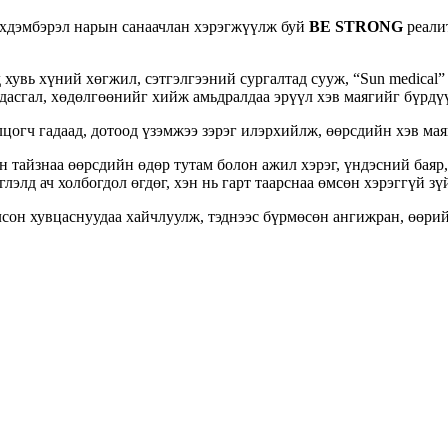
нхдэмбэрэл нарын санаачлан хэрэгжүүлж буй
BE STRONG
реали
 хувь хүний хөгжил, сэтгэлгээний сургалтад сууж, “Sun medical”
дасгал, хөдөлгөөнийг хийж амьдралдаа эрүүл хэв маягийг бүрдү
цогч гадаад, дотоод үзэмжээ зэрэг илэрхийлж, өөрсдийн хэв мая
 тайзнаа өөрсдийн өдөр тутам болон ажил хэрэг, үндэсний баяр
лэлд ач холбогдол өгдөг, хэн нь гарт таарснаа өмсөн хэрэггүй з
лсон хувцаснуудаа хайчлуулж, тэднээс бүрмөсөн ангижран, өөри