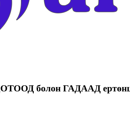
ОТООД болон ГАДААД ертөнцө