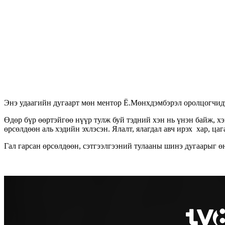
Энэ удаагийн дугаарт мөн ментор Ё.Мөнхдэмбэрэл оролцогчидт
Өдөр бүр өөртэйгөө нүүр тулж буй тэдний хэн нь үнэн байж, хэ
өрсөлдөөн аль хэдийн эхлэсэн. Ялалт, ялагдал авч ирэх хар, цаг
Гал гарсан өрсөлдөөн, сэтгээлгээний тулааны шинэ дугаарыг өн