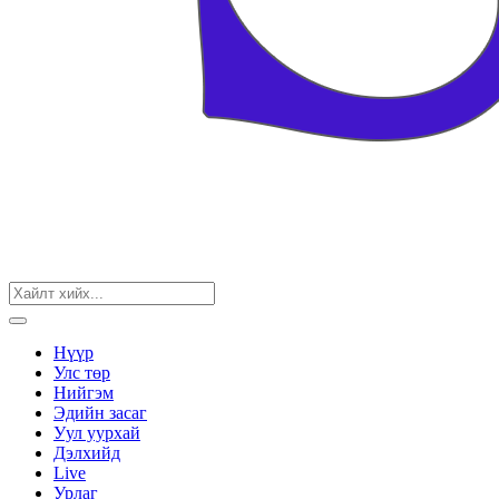
Нүүр
Улс төр
Нийгэм
Эдийн засаг
Уул уурхай
Дэлхийд
Live
Урлаг