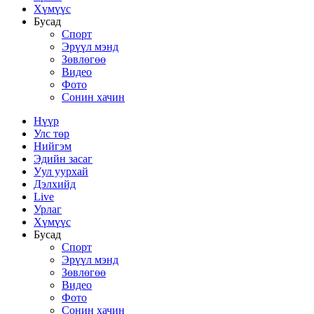
Хүмүүс
Бусад
Спорт
Эрүүл мэнд
Зөвлөгөө
Видео
Фото
Сонин хачин
Нүүр
Улс төр
Нийгэм
Эдийн засаг
Уул уурхай
Дэлхийд
Live
Урлаг
Хүмүүс
Бусад
Спорт
Эрүүл мэнд
Зөвлөгөө
Видео
Фото
Сонин хачин