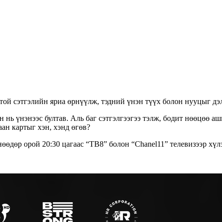
ой сэтгэлийн яриа өрнүүлж, тэдний үнэн түүх болон нууцыг дэ
н нь үнэнээс бултав. Аль баг сэтгэлгээгээ тэлж, бодит нөөцөө 
аан картыг хэн, хэнд өгөв?
өөдөр орой 20:30 цагаас “ТВ8” болон “Chanel11” телевизээр хүлэ