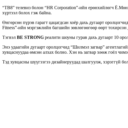
“ТВ8” телевиз болон “HR Corporation”-ийн ерөнхийлөгч Ё.Мө
хүртээл болох гэж байна.
Өнгөрсөн пүрэв гарагт цацагдсан хоёр дахь дугаарт оролцогчид
Fitness”-ийн мэргэжлийн багшийн зөвлөгөөгөөр өөрт тохирсон 
Тэгвэл
BE STRONG
реалити шоуны гурав дахь дугаарт 10 орол
Энэ удаагийн дугаарт оролцогчид “Шилмэл загвар” агентлагийн
хувцаснуудаа өмсөн алхах болно. Хэн нь загвар хөөж гоёл чимэг
Тэд хувцасны шүүгээгээ дизайнеруудад шалгуулж, хэрэггүй бо