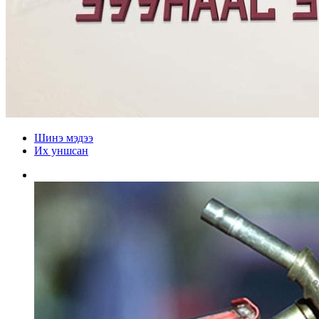
Шинэ мэдээ
Их уншсан