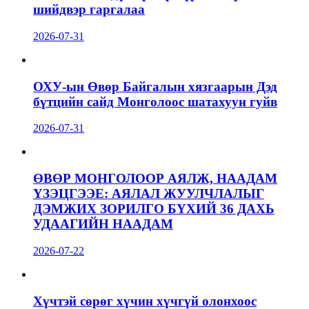
шийдвэр гаргалаа
2026-07-31
ОХУ-ын Өвөр Байгалын хязгаарын Дэд
бүтцийн сайд Монголоос шатахуун гуйв
2026-07-31
ӨВӨР МОНГОЛООР АЯЛЖ, НААДАМ
ҮЗЭЦГЭЭЕ: АЯЛАЛ ЖУУЛЧЛАЛЫГ
ДЭМЖИХ ЗОРИЛГО БҮХИЙ 36 ДАХЬ
УДААГИЙН НААДАМ
2026-07-22
Хүчтэй сөрөг хүчин хүчгүй олонхоос