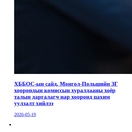
ХББОС-ын сайд, Монгол-Польшийн ЗГ
хоорондын комиссын хуралдааны хоёр
талын даргалагч нар хооронд цахим
уулзалт хийлээ
2026-05-19