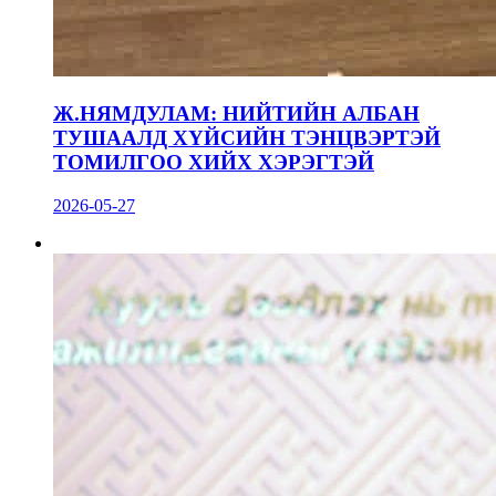
Ж.НЯМДУЛАМ: НИЙТИЙН АЛБАН
ТУШААЛД ХҮЙСИЙН ТЭНЦВЭРТЭЙ
ТОМИЛГОО ХИЙХ ХЭРЭГТЭЙ
2026-05-27