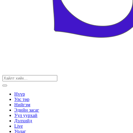
Нүүр
Улс төр
Нийгэм
Эдийн засаг
Уул уурхай
Дэлхийд
Live
Урлаг