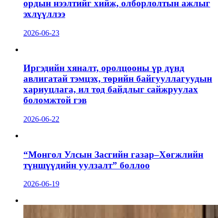
ордын нээлтийг хийж, олборлолтын ажлыг
эхлүүллээ
2026-06-23
Иргэдийн хяналт, оролцооны үр дүнд
авлигатай тэмцэх, төрийн байгууллагуудын
хариуцлага, ил тод байдлыг сайжруулах
боломжтой гэв
2026-06-22
“Монгол Улсын Засгийн газар–Хөгжлийн
түншүүдийн уулзалт” боллоо
2026-06-19