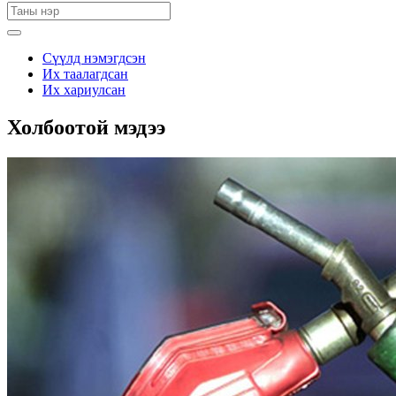
Сүүлд нэмэгдсэн
Их таалагдсан
Их хариулсан
Холбоотой мэдээ