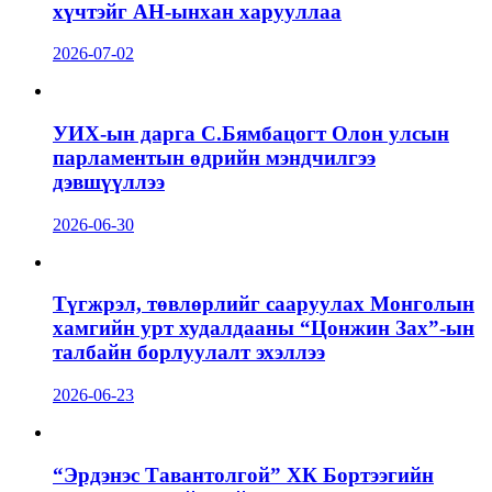
хүчтэйг АН-ынхан харууллаа
2026-07-02
УИХ-ын дарга С.Бямбацогт Олон улсын
парламентын өдрийн мэндчилгээ
дэвшүүллээ
2026-06-30
Түгжрэл, төвлөрлийг сааруулах Монголын
хамгийн урт худалдааны “Цонжин Зах”-ын
талбайн борлуулалт эхэллээ
2026-06-23
“Эрдэнэс Тавантолгой” ХК Бортээгийн