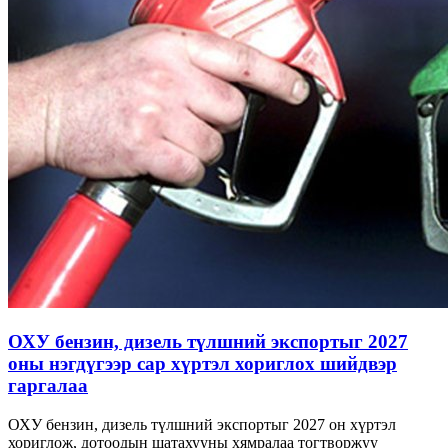
ОХУ бензин, дизель түлшний экспортыг 2027
оны нэгдүгээр сар хүртэл хориглох шийдвэр
гаргалаа
ОХУ бензин, дизель түлшний экспортыг 2027 он хүртэл
хориглож, дотоодын шатахууны хямралаа тогтворжуу