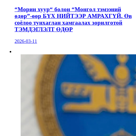
“Морин хуур“ болон “Монгол тэмээний
өдөр”-өөр БҮХ НИЙТЭЭР АМРАХГҮЙ. Өв
соёлоо тунхаглан хамгаалах зорилготой
ТЭМДЭГЛЭЛТ ӨДӨР
2026-03-11