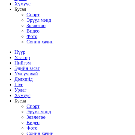
Хүмүүс
Бусад
Спорт
Эрүүл мэнд
Зөвлөгөө
Видео
Фото
Сонин хачин
Нүүр
Улс төр
Нийгэм
Эдийн засаг
Уул уурхай
Дэлхийд
Live
Урлаг
Хүмүүс
Бусад
Спорт
Эрүүл мэнд
Зөвлөгөө
Видео
Фото
Сонин хачин