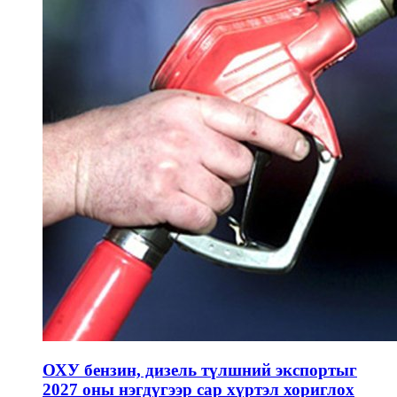
ОХУ бензин, дизель түлшний экспортыг
2027 оны нэгдүгээр сар хүртэл хориглох