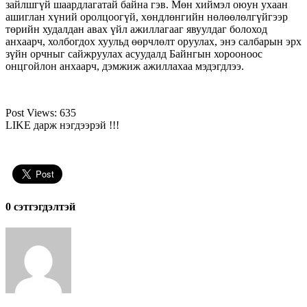
зайлшгүй шаардлагатай байна гэв. Мөн хиймэл оюун ухаан
ашиглан хүний оролцоогүй, хөндлөнгийн нөлөөлөлгүйгээр
төрийн худалдан авах үйл ажиллагааг явуулдаг болоход
анхаарч, холбогдох хуульд өөрчлөлт оруулах, энэ салбарын эрх
зүйн орчныг сайжруулах асуудалд Байнгын хорооноос
онцгойлон анхаарч, дэмжиж ажиллахаа мэдэгдлээ.
Post Views:
635
LIKE дарж нэгдээрэй !!!
0 cэтгэгдэлтэй