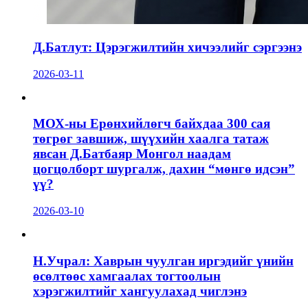
Д.Батлут: Цэрэгжилтийн хичээлийг сэргээнэ
2026-03-11
МОХ-ны Ерөнхийлөгч байхдаа 300 сая
төгрөг завшиж, шүүхийн хаалга татаж
явсан Д.Батбаяр Монгол наадам
цогцолборт шургалж, дахин “мөнгө идсэн”
үү?
2026-03-10
Н.Учрал: Хаврын чуулган иргэдийг үнийн
өсөлтөөс хамгаалах тогтоолын
хэрэгжилтийг хангуулахад чиглэнэ