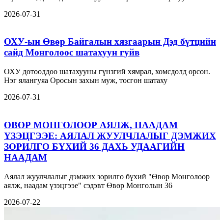
2026-07-31
ОХУ-ын Өвөр Байгалын хязгаарын Дэд бүтцийн
сайд Монголоос шатахуун гуйв
ОХУ дотооддоо шатахууны гүнзгий хямрал, хомсдолд орсон.
Нэг ялангуяа Оросын захын муж, тосгон шатаху
2026-07-31
ӨВӨР МОНГОЛООР АЯЛЖ, НААДАМ
ҮЗЭЦГЭЭЕ: АЯЛАЛ ЖУУЛЧЛАЛЫГ ДЭМЖИХ
ЗОРИЛГО БҮХИЙ 36 ДАХЬ УДААГИЙН
НААДАМ
Аялал жуулчлалыг дэмжих зорилго бүхий "Өвөр Монголоор
аялж, наадам үзэцгээе" сэдэвт Өвөр Монголын 36
2026-07-22