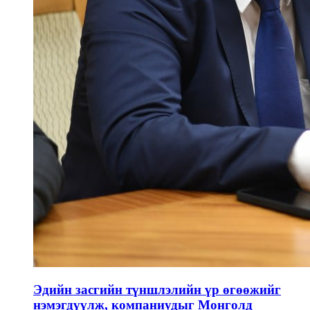
Эдийн засгийн түншлэлийн үр өгөөжийг
нэмэгдүүлж, компаниудыг Монголд