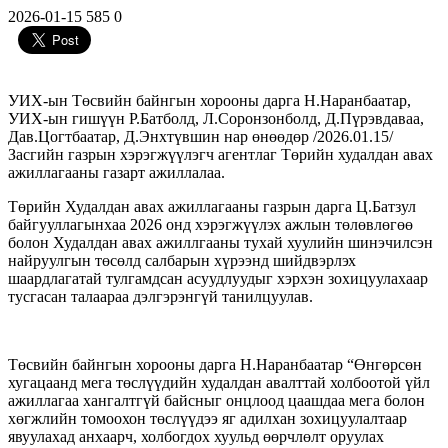
2026-01-15
585
0
УИХ-ын Төсвийн байнгын хорооны дарга Н.Наранбаатар,
УИХ-ын гишүүн Р.Батболд, Л.Соронзонболд, Д.Пүрэвдаваа,
Дав.Цогтбаатар, Д.Энхтүвшин нар өнөөдөр /2026.01.15/
Засгийн газрын хэрэгжүүлэгч агентлаг Төрийн худалдан авах
ажиллагааны газарт ажиллалаа.
Төрийн Худалдан авах ажиллагааны газрын дарга Ц.Батзул
байгууллагынхаа 2026 онд хэрэгжүүлэх ажлын төлөвлөгөө
болон Худалдан авах ажиллгааны тухай хуулийн шинэчилсэн
найруулгын төсөлд салбарын хүрээнд шийдвэрлэх
шаардлагатай тулгамдсан асуудлуудыг хэрхэн зохицуулахаар
тусгасан талаараа дэлгэрэнгүй танилцуулав.
Төсвийн байнгын хорооны дарга Н.Наранбаатар “Өнгөрсөн
хугацаанд мега төслүүдийн худалдан авалттай холбоотой үйл
ажиллагаа хангалтгүй байсныг онцлоод цаашдаа мега болон
хөгжлийн томоохон төслүүдээ яг адилхан зохицуулалтаар
явуулахад анхаарч, холбогдох хуульд өөрчлөлт оруулах