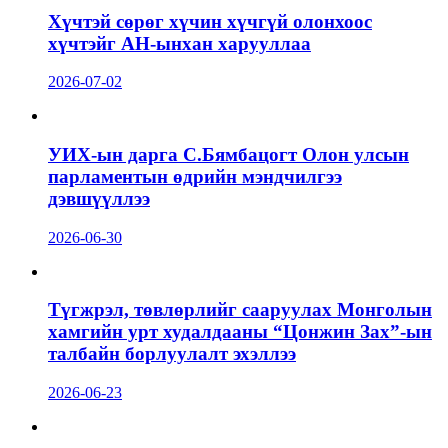
Хүчтэй сөрөг хүчин хүчгүй олонхоос
хүчтэйг АН-ынхан харууллаа
2026-07-02
УИХ-ын дарга С.Бямбацогт Олон улсын
парламентын өдрийн мэндчилгээ
дэвшүүллээ
2026-06-30
Түгжрэл, төвлөрлийг сааруулах Монголын
хамгийн урт худалдааны “Цонжин Зах”-ын
талбайн борлуулалт эхэллээ
2026-06-23