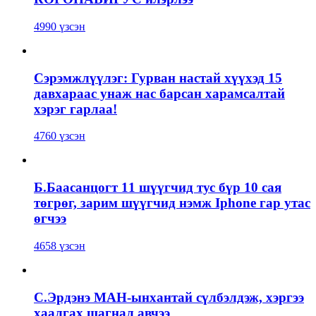
4990 үзсэн
Сэрэмжлүүлэг: Гурван настай хүүхэд 15
давхараас унаж нас барсан харамсалтай
хэрэг гарлаа!
4760 үзсэн
Б.Баасанцогт 11 шүүгчид тус бүр 10 сая
төгрөг, зарим шүүгчид нэмж Iphone гар утас
өгчээ
4658 үзсэн
С.Эрдэнэ МАН-ынхантай сүлбэлдэж, хэргээ
хаалгах шагнал авчээ