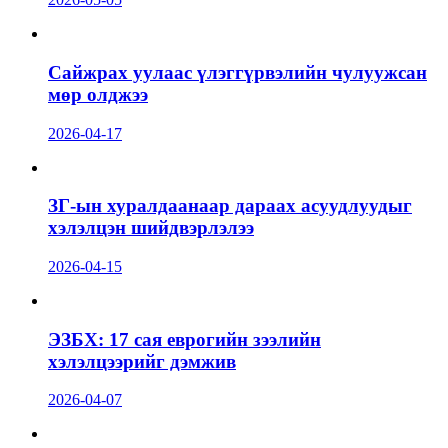
Сайжрах уулаас үлэггүрвэлийн чулуужсан
мөр олджээ
2026-04-17
ЗГ-ын хуралдаанаар дараах асуудлуудыг
хэлэлцэн шийдвэрлэлээ
2026-04-15
ЭЗБХ: 17 сая еврогийн зээлийн
хэлэлцээрийг дэмжив
2026-04-07