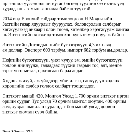
иргэншил үүссэн өлгий нутаг бөгөөд түүхийнхээ ихэнх үед
худалдааны замын зангилаа байсан түүхтэй.
2014 онд Ерөнхий сайдаар томилогдсон Н.Моди-гийн
Засгийн газар ядуурлыг бууруулах, боловсролын салбарыг
хөгжүүлэхэд анхаарч олон төсөл, хөтөлбөр хэрэгжүүлж байгаа
нь Энэтхэгийн хөгжилд томоохон хувь нэмэр оруулж байна.
Энэтхэгийн Дотоодын нийт бүтээгдэхүүн 4,3 их наяд
ам.доллар. Экспорт 603 тэрбум, импорт 682 тэрбум ам.доллар.
Нефтийн бүтээгдэхүүн, үнэт чулуу, эм, эмийн бүтээгдэхүүн
голлон нийлүүлж, гадаадаас түүхий газрын тос, алт, мөнгө
зэрэг үнэт метал, цахилгаан бараа авдаг.
Хөдөө аж ахуй, аж үйлдвэр, үйлчилгээ, санхүү, үл хөдлөх
хөрөнгийн салбар голлох салбарт тооцогддог.
Энэтхэгт манай 420, Монгол Улсад 1,700 орчим энэтхэг иргэн
оршин суудаг. Тус улсад 70 орчим монгол оюутан, 400 орчим
лам, хувраг шавилан суралцдаг бол манай улсад дөрвөн
энэтхэг оюутан сурч байна.
Post Views:
278