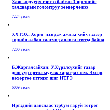
Хаяг андуурч гэртээ байсан 3 иргэнийг
халдварын голомтруу зөөвөрлөжээ
7224 үзсэн
ХХТЭХ: Хориг нээгдэж ажлаа хийх гэхээр
төрийн албан хаагчид авлига нэхээд байна
7200 үзсэн
Б.Жаргалсайхан: У.Хүрэлсүхийг газар
доогуур ортол муулж харагдах юм. Эхнэр,
нөхөртөө итгэдэг шиг ИТГЭ
6009 үзсэн
Иргэдийн данснаас тэрбум гаруй төгрөг