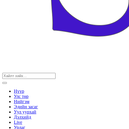
Нүүр
Улс төр
Нийгэм
Эдийн засаг
Уул уурхай
Дэлхийд
Live
Урлаг