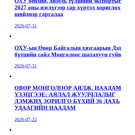
ОХУ бензин, дизель түлшний экспортыг
2027 оны нэгдүгээр сар хүртэл хориглох
шийдвэр гаргалаа
2026-07-31
ОХУ-ын Өвөр Байгалын хязгаарын Дэд
бүтцийн сайд Монголоос шатахуун гуйв
2026-07-31
ӨВӨР МОНГОЛООР АЯЛЖ, НААДАМ
ҮЗЭЦГЭЭЕ: АЯЛАЛ ЖУУЛЧЛАЛЫГ
ДЭМЖИХ ЗОРИЛГО БҮХИЙ 36 ДАХЬ
УДААГИЙН НААДАМ
2026-07-22