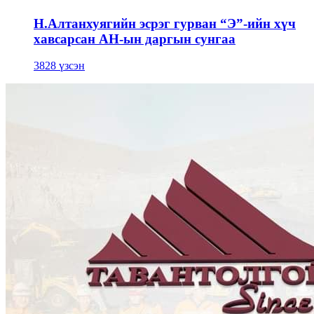
Н.Алтанхуягийн эсрэг гурван “Э”-ийн хүч
хавсарсан АН-ын даргын сунгаа
3828 үзсэн