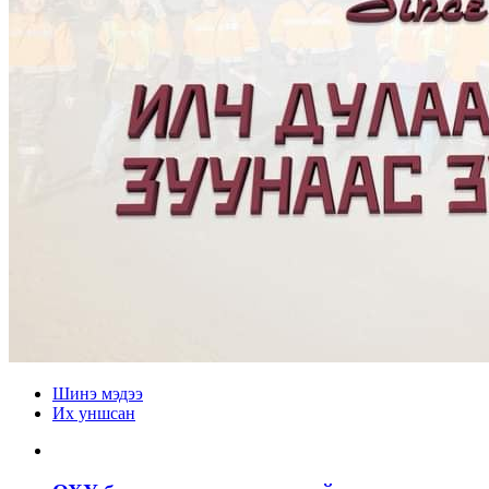
Шинэ мэдээ
Их уншсан