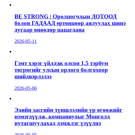
BE STRONG | Оролцогчдын ДОТООД
болон ГАДААД ертөнцөөр аялуулах шинэ
дугаар өнөөдөр цацагдана
2026-05-11
Гэмт хэрэг үйлдэж олсон 1,5 тэрбум
төгрөгийг улсын орлого болгохоор
шийдвэрлэлээ
2026-05-06
Эдийн засгийн түншлэлийн үр өгөөжийг
нэмэгдүүлж, компаниудыг Монголд
нутагшуулахад дэмжлэг үзүүлнэ
2026-05-05