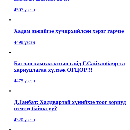
4507 үзсэн
Хадам ээжийгээ хүчирхийлсэн хэрэг гарчээ
4498 үзсэн
Батлан хамгаалахын сайд Г.Сайханбаяр та
хариуцлагаа хүлээж ОГЦОР!!!
4475 үзсэн
Д.Ганбат: Халдвартай хүнийхээ тоог зориуд
нэмээд байна уу?
4320 үзсэн