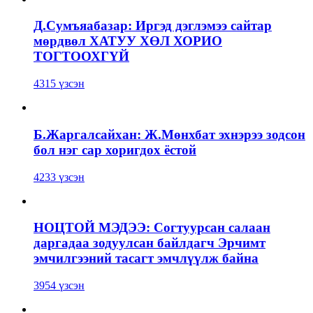
Д.Сумъяабазар: Иргэд дэглэмээ сайтар
мөрдвөл ХАТУУ ХӨЛ ХОРИО
ТОГТООХГҮЙ
4315 үзсэн
Б.Жаргалсайхан: Ж.Мөнхбат эхнэрээ зодсон
бол нэг сар хоригдох ёстой
4233 үзсэн
НОЦТОЙ МЭДЭЭ: Согтуурсан салаан
даргадаа зодуулсан байлдагч Эрчимт
эмчилгээний тасагт эмчлүүлж байна
3954 үзсэн