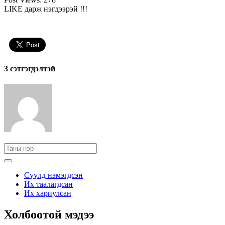
LIKE дарж нэгдээрэй !!!
3 cэтгэгдэлтэй
Сүүлд нэмэгдсэн
Их таалагдсан
Их хариулсан
Холбоотой мэдээ