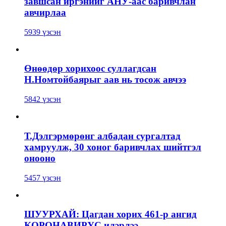
завшсан иргэнийг АНУ-аас баривчлан
авчирлаа
5939 үзсэн
Өнөөдөр хорихоос суллагдсан
Н.Номтойбаярыг аав нь тосож авчээ
5842 үзсэн
Т.Дэлгэрмөрөнг албадан сургалтад
хамруулж, 30 хоног баривчлах шийтгэл
онооно
5457 үзсэн
ШУУРХАЙ: Цагдан хорих 461-р ангид
КОРОНАВИРУС илэрлээ