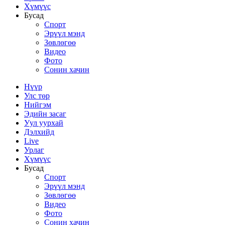
Хүмүүс
Бусад
Спорт
Эрүүл мэнд
Зөвлөгөө
Видео
Фото
Сонин хачин
Нүүр
Улс төр
Нийгэм
Эдийн засаг
Уул уурхай
Дэлхийд
Live
Урлаг
Хүмүүс
Бусад
Спорт
Эрүүл мэнд
Зөвлөгөө
Видео
Фото
Сонин хачин