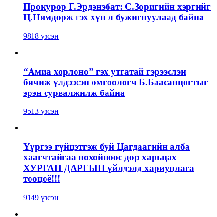
Прокурор Г.Эрдэнэбат: С.Зоригийн хэргийг
Ц.Нямдорж гэх хүн л бужигнуулаад байна
9818 үзсэн
“Амиа хорлоно” гэх утгатай гэрээслэн
бичиж үлдээсэн өмгөөлөгч Б.Баасанцогтыг
эрэн сурвалжилж байна
9513 үзсэн
Үүргээ гүйцэтгэж буй Цагдаагийн алба
хаагчтайгаа нохойноос дор харьцах
ХУРГАН ДАРГЫН үйлдэлд хариуцлага
тооцоё!!!
9149 үзсэн