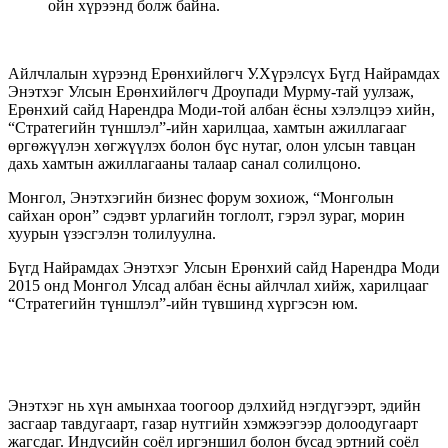
ойн хүрээнд болж байна.
Айлчлалын хүрээнд Ерөнхийлөгч У.Хүрэлсүх Бүгд Найрамдах
Энэтхэг Улсын Ерөнхийлөгч Дроупади Мурму-тай уулзаж,
Ерөнхий сайд Нарендра Моди-той албан ёсны хэлэлцээ хийн,
“Стратегийн түншлэл”-ийн харилцаа, хамтын ажиллагааг
өргөжүүлэн хөгжүүлэх болон бүс нутаг, олон улсын тавцан
дахь хамтын ажиллагааны талаар санал солилцоно.
Монгол, Энэтхэгийн бизнес форум зохиож, “Монголын
сайхан орон” сэдэвт урлагийн тоглолт, гэрэл зураг, морин
хуурын үзэсгэлэн толилуулна.
Бүгд Найрамдах Энэтхэг Улсын Ерөнхий сайд Нарендра Моди
2015 онд Монгол Улсад албан ёсны айлчлал хийж, харилцааг
“Стратегийн түншлэл”-ийн түвшинд хүргэсэн юм.
Энэтхэг нь хүн амынхаа тоогоор дэлхийд нэгдүгээрт, эдийн
засгаар тавдугаарт, газар нутгийн хэмжээгээр долоодугаарт
жагсдаг. Индусийн соёл иргэншил болон бусад эртний соёл