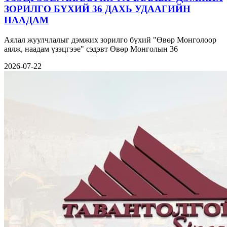
ЗОРИЛГО БҮХИЙ 36 ДАХЬ УДААГИЙН
НААДАМ
Аялал жуулчлалыг дэмжих зорилго бүхий "Өвөр Монголоор
аялж, наадам үзэцгээе" сэдэвт Өвөр Монголын 36
2026-07-22