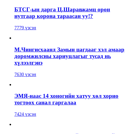
БТСГ-ын дарга Ц.Шаравжамц орон
нутгаар корона тараасан уу!?
7779 үзсэн
М.Чингисхаанд Замын цагдааг хэл амаар
доромжилсны хариуцлагыг тусад нь
хүлээлгэнэ
7630 үзсэн
ЭМЯ-наас 14 хоногийн хатуу хөл хорио
тогтоох санал гаргалаа
7424 үзсэн