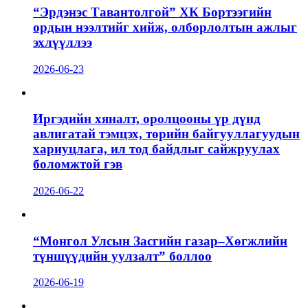
“Эрдэнэс Тавантолгой” ХК Бортээгийн
ордын нээлтийг хийж, олборлолтын ажлыг
эхлүүллээ
2026-06-23
Иргэдийн хяналт, оролцооны үр дүнд
авлигатай тэмцэх, төрийн байгууллагуудын
хариуцлага, ил тод байдлыг сайжруулах
боломжтой гэв
2026-06-22
“Монгол Улсын Засгийн газар–Хөгжлийн
түншүүдийн уулзалт” боллоо
2026-06-19