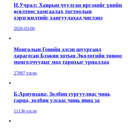
Н.Учрал: Хаврын чуулган иргэдийг үнийн
өсөлтөөс хамгаалах тогтоолын
хэрэгжилтийг хангуулахад чиглэнэ
2026-03-06
Монголын Говийн элсэн шуурганд
дарагдсан Бээжин хотын Экологийн төвөөс
монголчуудыг мод тарихыг уриаллаа
27897 үзсэн
Б.Ариунзаяа: Золбин сургуулиас чинь
гарна, золбин улсаас чинь явна за
11136 үзсэн