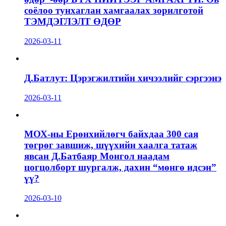
соёлоо тунхаглан хамгаалах зорилготой
ТЭМДЭГЛЭЛТ ӨДӨР
2026-03-11
Д.Батлут: Цэрэгжилтийн хичээлийг сэргээнэ
2026-03-11
МОХ-ны Ерөнхийлөгч байхдаа 300 сая
төгрөг завшиж, шүүхийн хаалга татаж
явсан Д.Батбаяр Монгол наадам
цогцолборт шургалж, дахин “мөнгө идсэн”
үү?
2026-03-10