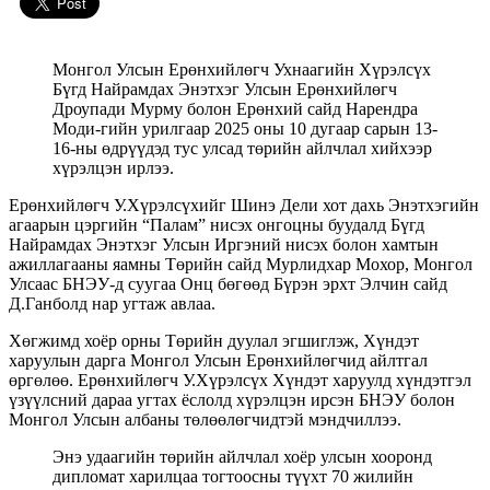
Монгол Улсын Ерөнхийлөгч Ухнаагийн Хүрэлсүх
Бүгд Найрамдах Энэтхэг Улсын Ерөнхийлөгч
Дроупади Мурму болон Ерөнхий сайд Нарендра
Моди-гийн урилгаар 2025 оны 10 дугаар сарын 13-
16-ны өдрүүдэд тус улсад төрийн айлчлал хийхээр
хүрэлцэн ирлээ.
Ерөнхийлөгч У.Хүрэлсүхийг Шинэ Дели хот дахь Энэтхэгийн
агаарын цэргийн “Палам” нисэх онгоцны буудалд Бүгд
Найрамдах Энэтхэг Улсын Иргэний нисэх болон хамтын
ажиллагааны яамны Төрийн сайд Мурлидхар Мохор, Монгол
Улсаас БНЭУ-д суугаа Онц бөгөөд Бүрэн эрхт Элчин сайд
Д.Ганболд нар угтаж авлаа.
Хөгжимд хоёр орны Төрийн дуулал эгшиглэж, Хүндэт
харуулын дарга Монгол Улсын Ерөнхийлөгчид айлтгал
өргөлөө. Ерөнхийлөгч У.Хүрэлсүх Хүндэт харуулд хүндэтгэл
үзүүлсний дараа угтах ёслолд хүрэлцэн ирсэн БНЭУ болон
Монгол Улсын албаны төлөөлөгчидтэй мэндчиллээ.
Энэ удаагийн төрийн айлчлал хоёр улсын хооронд
дипломат харилцаа тогтоосны түүхт 70 жилийн