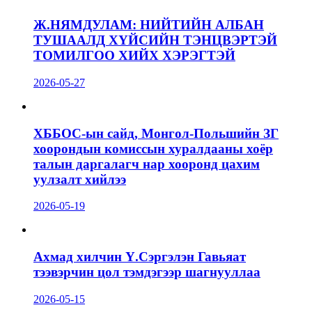
Ж.НЯМДУЛАМ: НИЙТИЙН АЛБАН
ТУШААЛД ХҮЙСИЙН ТЭНЦВЭРТЭЙ
ТОМИЛГОО ХИЙХ ХЭРЭГТЭЙ
2026-05-27
ХББОС-ын сайд, Монгол-Польшийн ЗГ
хоорондын комиссын хуралдааны хоёр
талын даргалагч нар хооронд цахим
уулзалт хийлээ
2026-05-19
Ахмад хилчин Ү.Сэргэлэн Гавьяат
тээвэрчин цол тэмдэгээр шагнууллаа
2026-05-15