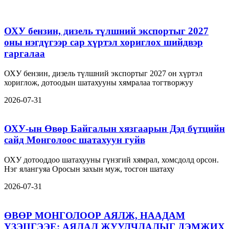
ОХУ бензин, дизель түлшний экспортыг 2027
оны нэгдүгээр сар хүртэл хориглох шийдвэр
гаргалаа
ОХУ бензин, дизель түлшний экспортыг 2027 он хүртэл
хориглож, дотоодын шатахууны хямралаа тогтворжуу
2026-07-31
ОХУ-ын Өвөр Байгалын хязгаарын Дэд бүтцийн
сайд Монголоос шатахуун гуйв
ОХУ дотооддоо шатахууны гүнзгий хямрал, хомсдолд орсон.
Нэг ялангуяа Оросын захын муж, тосгон шатаху
2026-07-31
ӨВӨР МОНГОЛООР АЯЛЖ, НААДАМ
ҮЗЭЦГЭЭЕ: АЯЛАЛ ЖУУЛЧЛАЛЫГ ДЭМЖИХ