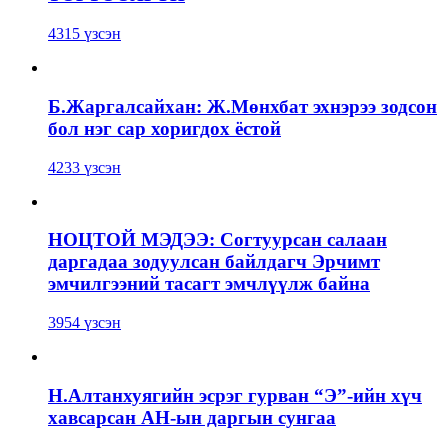
4315 үзсэн
Б.Жаргалсайхан: Ж.Мөнхбат эхнэрээ зодсон
бол нэг сар хоригдох ёстой
4233 үзсэн
НОЦТОЙ МЭДЭЭ: Согтуурсан салаан
даргадаа зодуулсан байлдагч Эрчимт
эмчилгээний тасагт эмчлүүлж байна
3954 үзсэн
Н.Алтанхуягийн эсрэг гурван “Э”-ийн хүч
хавсарсан АН-ын даргын сунгаа