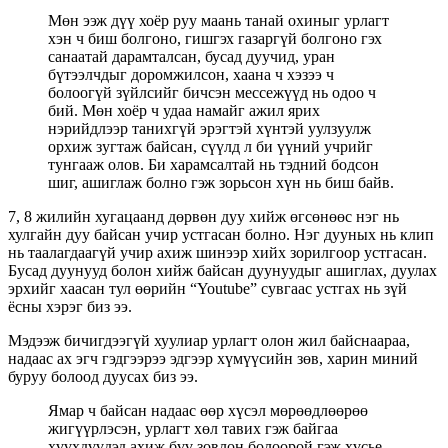
Мөн ээж дүү хоёр руу маань танай охиныг урлагт
хэн ч биш болгоно, гишгэх газаргүй болгоно гэх
санаатай дарамталсан, бусад дуучид, уран
бүтээлчдыг доромжилсон, хаана ч хэзээ ч
болоогүй зүйлсийг бичсэн мессежүүд нь одоо ч
бий. Мөн хоёр ч удаа намайг ажил ярих
нэрийдлээр танихгүй эрэгтэй хүнтэй уулзуулж
орхиж зугтаж байсан, сүүлд л би үүний учрийг
тунгааж олов. Би харамсалтай нь тэдний бодсон
шиг, ашиглаж болно гэж зорьсон хүн нь биш байв.
7, 8 жилийн хугацаанд дөрвөн дуу хийж өгсөнөөс нэг нь
хулгайн дуу байсан учир устгасан болно. Нэг дууных нь клип
нь таалагдаагүй учир ахиж шинээр хийх зорилгоор устгасан.
Бусад дуунууд болон хийж байсан дуунуудыг ашиглах, дуулах
эрхийг хаасан тул өөрийн “Youtube” сувгаас устгах нь зүй
ёсны хэрэг биз ээ.
Мэдээж бичигдээгүй хуулиар урлагт олон жил байснаараа,
надаас ах эгч гэдгээрээ эдгээр хүмүүсийн зөв, харин миний
буруу болоод дуусах биз ээ.
Ямар ч байсан надаас өөр хүсэл мөрөөдлөөрөө
жигүүрлэсэн, урлагт хөл тавих гэж байгаа
хүүхдүүдэд ахиж бүү зовлон болоорой гэж хүсье.