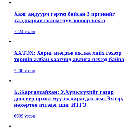
Хаяг андуурч гэртээ байсан 3 иргэнийг
халдварын голомтруу зөөвөрлөжээ
7224 үзсэн
ХХТЭХ: Хориг нээгдэж ажлаа хийх гэхээр
төрийн албан хаагчид авлига нэхээд байна
7200 үзсэн
Б.Жаргалсайхан: У.Хүрэлсүхийг газар
доогуур ортол муулж харагдах юм. Эхнэр,
нөхөртөө итгэдэг шиг ИТГЭ
6009 үзсэн