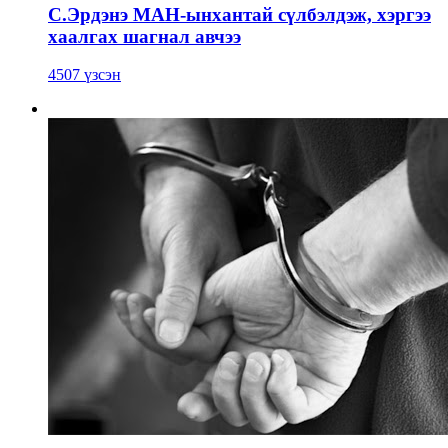
С.Эрдэнэ МАН-ынхантай сүлбэлдэж, хэргээ
хаалгах шагнал авчээ
4507 үзсэн