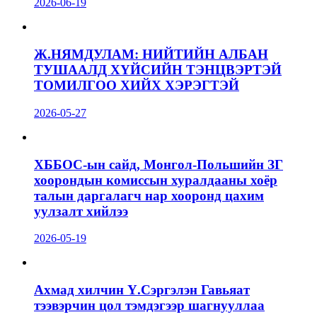
2026-06-19
Ж.НЯМДУЛАМ: НИЙТИЙН АЛБАН
ТУШААЛД ХҮЙСИЙН ТЭНЦВЭРТЭЙ
ТОМИЛГОО ХИЙХ ХЭРЭГТЭЙ
2026-05-27
ХББОС-ын сайд, Монгол-Польшийн ЗГ
хоорондын комиссын хуралдааны хоёр
талын даргалагч нар хооронд цахим
уулзалт хийлээ
2026-05-19
Ахмад хилчин Ү.Сэргэлэн Гавьяат
тээвэрчин цол тэмдэгээр шагнууллаа