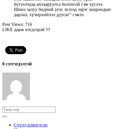
бүтээлчдэд анхааруулга болоосой гэж хүслээ.
Шинэ залуу бидний үеэс эхлээд зэрэг хоорондын
дарлал, хүчирхийлэл дуусаг” гэжээ.
Post Views:
716
LIKE дарж нэгдээрэй !!!
0 cэтгэгдэлтэй
Сүүлд нэмэгдсэн