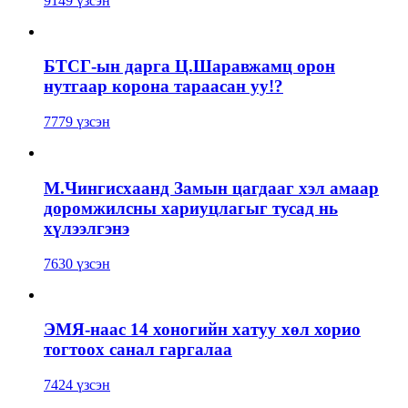
9149 үзсэн
БТСГ-ын дарга Ц.Шаравжамц орон
нутгаар корона тараасан уу!?
7779 үзсэн
М.Чингисхаанд Замын цагдааг хэл амаар
доромжилсны хариуцлагыг тусад нь
хүлээлгэнэ
7630 үзсэн
ЭМЯ-наас 14 хоногийн хатуу хөл хорио
тогтоох санал гаргалаа
7424 үзсэн