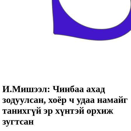
И.Мишээл: Чинбаа ахад
зодуулсан, хоёр ч удаа намайг
танихгүй эр хүнтэй орхиж
зугтсан