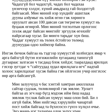
Чадахгүй бол чадахгүй, чадах бол чадахаа
үнэнчээр хэлдэг, хүний амьдралд гай болдоггүй
байгаасай. Мөн миний нэр хүндийг ашиглаж
дууны албумыг нь хийж өгнө гэж хөрөнгө
оруулалт авсан 100 давсан сая төгрөгөө хүмүүст нь
буцааж өгөөрэй. Мөн миний тоглолтын орлогоос
зээлж авдаг байсан мөнгийг эргүүлж өгөхийг
найрсагаар хүсье. Би мөнгө тарьдаг хүн биш.
Чаддаг хүмүүст нь төлөх ёстойгоо төлөөд
дуунуудаа одоо хиймээр байна.
Ингэж бичиж байгаа нь тэдгээр хүмүүстэй холбогдох ямар ч
арга байхгүй бүтэн нэгижилийн хугацаанд танихгүй
дугаараас залгасан ч тасдаад блок хийдэг, тааралдаад ярилцах
гэхээр зугтдаг ч “сайтуудад худал ярилцлага өгч” надтай
холоос харилцахыг хүсэж байна гэж ойлгосон учир ингэхээс
өөр арга байсангүй.
Мөн залуучууд ч бас хэнтэй хамтран ажиллахаа
сайтар судлаж, төлөвлөөрэй гэж зөвлөе. Урлагт
байгаа ах эгч нар бүгд мэдээж ийм биш надад
зөвлөж туслаж байсан хүмүүс маш олон бий. Би л
азгүй байж. Мөн нийгэмд хэрүүлийн чанартай
пост хийж байгаад та бүхнээсээ гүнээ хүлцэл өчье.
Энэ маань нэг талаараа олон залуу уран