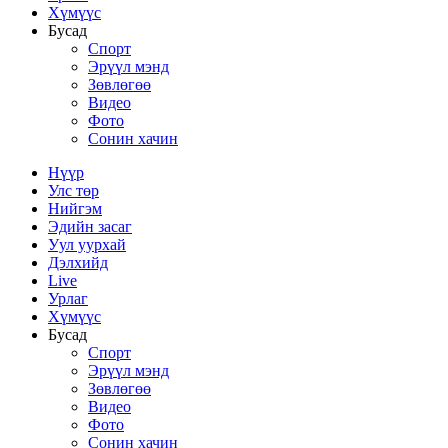
Хүмүүс
Бусад
Спорт
Эрүүл мэнд
Зөвлөгөө
Видео
Фото
Сонин хачин
Нүүр
Улс төр
Нийгэм
Эдийн засаг
Уул уурхай
Дэлхийд
Live
Урлаг
Хүмүүс
Бусад
Спорт
Эрүүл мэнд
Зөвлөгөө
Видео
Фото
Сонин хачин