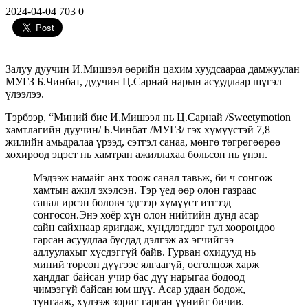
2024-04-04
703
0
Залуу дуучин И.Мишээл өөрийн цахим хуудсаараа дамжуулан
МУГЗ Б.Чинбат, дуучин Ц.Сарнай нарын асуудлаар шүгэл
үлээлээ.
Тэрбээр, “Миний бие И.Мишээл нь Ц.Сарнай /Sweetymotion
хамтлагийн дуучин/ Б.Чинбат /МУГЗ/ гэх хүмүүстэй 7,8
жилийн амьдралаа үрээд, сэтгэл санаа, мөнгө төгрөгөөрөө
хохироод эцэст нь хамтран ажиллахаа больсон нь үнэн.
Мэдээж намайг анх тоож санал тавьж, би ч сонгож
хамтын ажил эхэлсэн. Тэр үед өөр олон газраас
санал ирсэн боловч эдгээр хүмүүст итгээд
сонгосон.Энэ хоёр хүн олон нийтийн дунд асар
сайн сайхнаар яригдаж, хүндлэгддэг тул хоорондоо
гарсан асуудлаа бусдад дэлгэж ах эгчийгээ
адлуулахыг хүсдэггүй байв. Гурван охидууд нь
миний төрсөн дүүгээс ялгаагүй, өсгөлцөж харж
ханддаг байсан учир бас дүү нарыгаа бодоод
чимээгүй байсан юм шүү. Асар удаан бодож,
тунгааж, хүлээж зориг гарган үүнийг бичив.