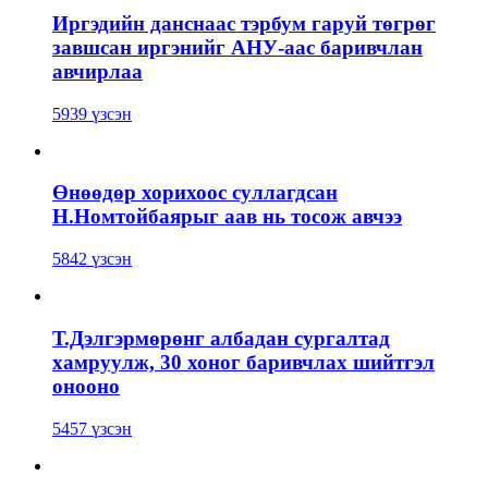
Иргэдийн данснаас тэрбум гаруй төгрөг
завшсан иргэнийг АНУ-аас баривчлан
авчирлаа
5939 үзсэн
Өнөөдөр хорихоос суллагдсан
Н.Номтойбаярыг аав нь тосож авчээ
5842 үзсэн
Т.Дэлгэрмөрөнг албадан сургалтад
хамруулж, 30 хоног баривчлах шийтгэл
онооно
5457 үзсэн