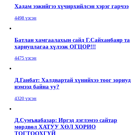
Хадам ээжийгээ хүчирхийлсэн хэрэг гарчээ
4498 үзсэн
Батлан хамгаалахын сайд Г.Сайханбаяр та
хариуцлагаа хүлээж ОГЦОР!!!
4475 үзсэн
Д.Ганбат: Халдвартай хүнийхээ тоог зориуд
нэмээд байна уу?
4320 үзсэн
Д.Сумъяабазар: Иргэд дэглэмээ сайтар
мөрдвөл ХАТУУ ХӨЛ ХОРИО
ТОГТООХГҮЙ