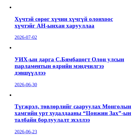
Хүчтэй сөрөг хүчин хүчгүй олонхоос
хүчтэйг АН-ынхан харууллаа
2026-07-02
УИХ-ын дарга С.Бямбацогт Олон улсын
парламентын өдрийн мэндчилгээ
дэвшүүллээ
2026-06-30
Түгжрэл, төвлөрлийг сааруулах Монголын
хамгийн урт худалдааны “Цонжин Зах”-ын
талбайн борлуулалт эхэллээ
2026-06-23