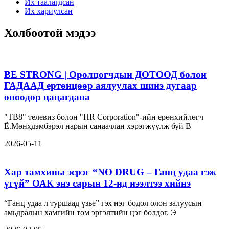
Их таалагдсан
Их хариулсан
Холбоотой мэдээ
BE STRONG | Оролцогчдын ДОТООД болон
ГАДААД ертөнцөөр аялуулах шинэ дугаар
өнөөдөр цацагдана
"ТВ8" телевиз болон "HR Corporation"-ийн ерөнхийлөгч
Ё.Мөнхдэмбэрэл нарын санаачлан хэрэгжүүлж буй B
2026-05-11
Хар тамхины эсрэг “NO DRUG – Ганц удаа гэж
үгүй” ОАК энэ сарын 12-нд нээлтээ хийнэ
“Ганц удаа л туршаад үзье” гэх нэг бодол олон залуусын
амьдралын хамгийн том эргэлтийн цэг болдог. Э