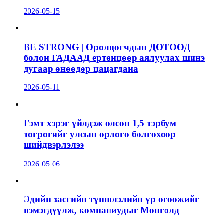
2026-05-15
BE STRONG | Оролцогчдын ДОТООД
болон ГАДААД ертөнцөөр аялуулах шинэ
дугаар өнөөдөр цацагдана
2026-05-11
Гэмт хэрэг үйлдэж олсон 1,5 тэрбум
төгрөгийг улсын орлого болгохоор
шийдвэрлэлээ
2026-05-06
Эдийн засгийн түншлэлийн үр өгөөжийг
нэмэгдүүлж, компаниудыг Монголд