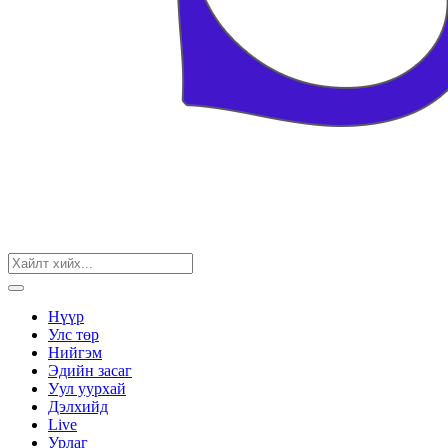
Нүүр
Улс төр
Нийгэм
Эдийн засаг
Уул уурхай
Дэлхийд
Live
Урлаг