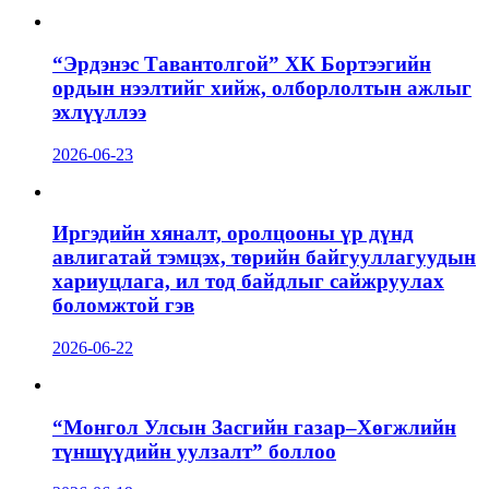
“Эрдэнэс Тавантолгой” ХК Бортээгийн
ордын нээлтийг хийж, олборлолтын ажлыг
эхлүүллээ
2026-06-23
Иргэдийн хяналт, оролцооны үр дүнд
авлигатай тэмцэх, төрийн байгууллагуудын
хариуцлага, ил тод байдлыг сайжруулах
боломжтой гэв
2026-06-22
“Монгол Улсын Засгийн газар–Хөгжлийн
түншүүдийн уулзалт” боллоо