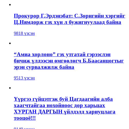
Прокурор Г.Эрдэнэбат: С.Зоригийн хэргийг
Ц.Нямдорж гэх хүн л бужигнуулаад байна
9818 үзсэн
“Амиа хорлоно” гэх утгатай гэрээслэн
бичиж үлдээсэн өмгөөлөгч Б.Баасанцогтыг
эрэн сурвалжилж байна
9513 үзсэн
Үүргээ гүйцэтгэж буй Цагдаагийн алба
хаагчтайгаа нохойноос дор харьцах
ХУРГАН ДАРГЫН үйлдэлд хариуцлага
тооцоё!!!