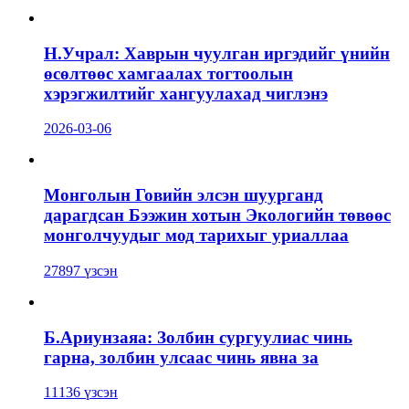
Н.Учрал: Хаврын чуулган иргэдийг үнийн
өсөлтөөс хамгаалах тогтоолын
хэрэгжилтийг хангуулахад чиглэнэ
2026-03-06
Монголын Говийн элсэн шуурганд
дарагдсан Бээжин хотын Экологийн төвөөс
монголчуудыг мод тарихыг уриаллаа
27897 үзсэн
Б.Ариунзаяа: Золбин сургуулиас чинь
гарна, золбин улсаас чинь явна за
11136 үзсэн