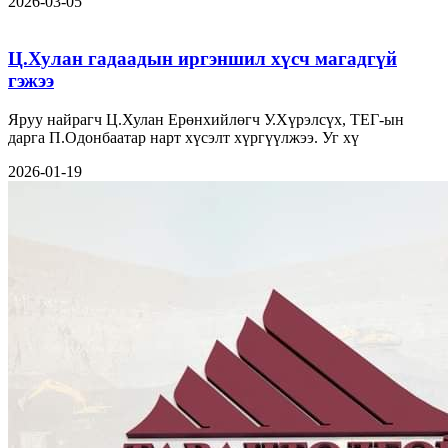
2026-03-05
Ц.Хулан гадаадын иргэншил хүсч магадгүй
гэжээ
Яруу найрагч Ц.Хулан Ерөнхийлөгч У.Хүрэлсүх, ТЕГ-ын
дарга П.Одонбаатар нарт хүсэлт хүргүүлжээ. Уг хү
2026-01-19