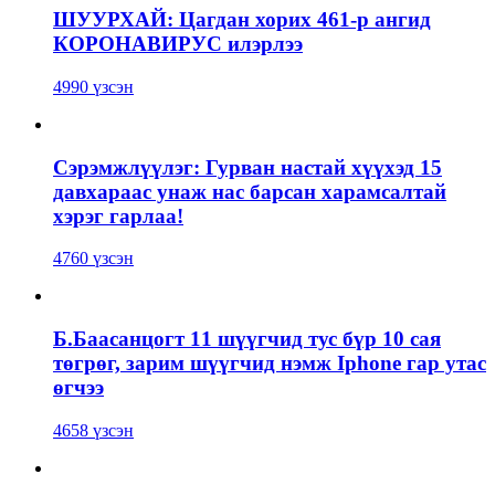
ШУУРХАЙ: Цагдан хорих 461-р ангид
КОРОНАВИРУС илэрлээ
4990 үзсэн
Сэрэмжлүүлэг: Гурван настай хүүхэд 15
давхараас унаж нас барсан харамсалтай
хэрэг гарлаа!
4760 үзсэн
Б.Баасанцогт 11 шүүгчид тус бүр 10 сая
төгрөг, зарим шүүгчид нэмж Iphone гар утас
өгчээ
4658 үзсэн