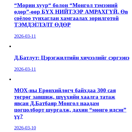
“Морин хуур“ болон “Монгол тэмээний
өдөр”-өөр БҮХ НИЙТЭЭР АМРАХГҮЙ. Өв
соёлоо тунхаглан хамгаалах зорилготой
ТЭМДЭГЛЭЛТ ӨДӨР
2026-03-11
Д.Батлут: Цэрэгжилтийн хичээлийг сэргээнэ
2026-03-11
МОХ-ны Ерөнхийлөгч байхдаа 300 сая
төгрөг завшиж, шүүхийн хаалга татаж
явсан Д.Батбаяр Монгол наадам
цогцолборт шургалж, дахин “мөнгө идсэн”
үү?
2026-03-10