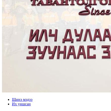
Шинэ мэдээ
Их уншсан