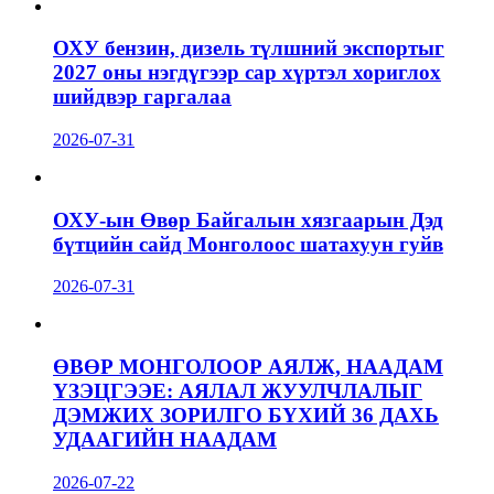
ОХУ бензин, дизель түлшний экспортыг
2027 оны нэгдүгээр сар хүртэл хориглох
шийдвэр гаргалаа
2026-07-31
ОХУ-ын Өвөр Байгалын хязгаарын Дэд
бүтцийн сайд Монголоос шатахуун гуйв
2026-07-31
ӨВӨР МОНГОЛООР АЯЛЖ, НААДАМ
ҮЗЭЦГЭЭЕ: АЯЛАЛ ЖУУЛЧЛАЛЫГ
ДЭМЖИХ ЗОРИЛГО БҮХИЙ 36 ДАХЬ
УДААГИЙН НААДАМ
2026-07-22