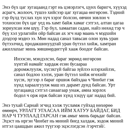
Энэ бүх цаг хугацаанд гэрт нь цэвэрлэгч, цүнх баригч, хүүхэд
асрагч, жолооч, түшээ хийсээр цаг хугацаа өнгөрсөн. Тэдний
гэр бүлд туслах хүн хүч хэрэг болсон, өвчин зовлон ч
тохиосон бүх цаг үед нь хамт байж хамаг сэтгэл, алтан цагаа
зориулсан юм шүү. Гэр бүл, хамаатан садан, найз нөхөд тэр ч
бүү хэл урлагийн ойр байсан ах эгч нар маань ч мэдхийн
дээдээр мэднэ ээ. Мөн надад санал тавьсан олон хувь уран
бүтээлчид, продакшинуудтай уран бүтээл хийж, хамтран
ажиллахыг минь зөвшөөрдөггүй хааж боодог байсан.
Инээсэн, мэндэлсэн, бараг зөрөөд өнгөрсөн
хүнтэй намайг хардаж есөн бусаараа
доромжлуулж, хүсэхгүй байгаа зүйлээ илэрхийлэх,
санал бодлоо хэлэх, уран бүтээл хийж өгөхийг
хүсэх, зүгээр л бараг оршиж байхдаа ч Чинбат гэж
хүнд хараалгуулж маш их дарамт дунд байсан. Урт
хугацаанд сэтгэл санаагаар унаж, амиа хорлох
бодол ч орж ирж байсан хүнд хэцүү цаг надад бий.
Энэ тухай Сарнай эгчид хэлж тусламж гуйхад нөхөрөө
өмөөрч, УРЛАГТ УГААСАА ИЙМ ХАТУУ БАЙДАГ, БИД
НАР Ч ТУУЛААД ГАРСАН гэж амыг минь барьдаг байсан.
Эцэст нь иргэн Чинбат нь миний биед халдаж, зодож миний
итгэл цаашдын ажил түүгээр эцэслэгдсэн /гэрчтэй/.