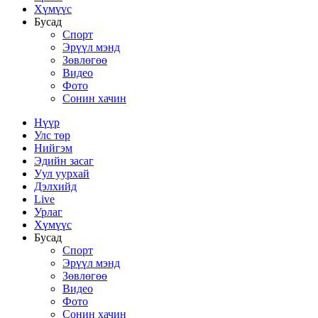
Хүмүүс
Бусад
Спорт
Эрүүл мэнд
Зөвлөгөө
Видео
Фото
Сонин хачин
Нүүр
Улс төр
Нийгэм
Эдийн засаг
Уул уурхай
Дэлхийд
Live
Урлаг
Хүмүүс
Бусад
Спорт
Эрүүл мэнд
Зөвлөгөө
Видео
Фото
Сонин хачин