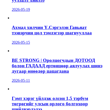
уулзалт хийлээ
2026-05-19
Ахмад хилчин Ү.Сэргэлэн Гавьяат
тээвэрчин цол тэмдэгээр шагнууллаа
2026-05-15
BE STRONG | Оролцогчдын ДОТООД
болон ГАДААД ертөнцөөр аялуулах шинэ
дугаар өнөөдөр цацагдана
2026-05-11
Гэмт хэрэг үйлдэж олсон 1,5 тэрбум
төгрөгийг улсын орлого болгохоор
шийдвэрлэлээ