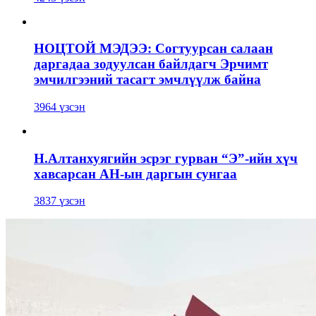
НОЦТОЙ МЭДЭЭ: Согтуурсан салаан
даргадаа зодуулсан байлдагч Эрчимт
эмчилгээний тасагт эмчлүүлж байна
3964 үзсэн
Н.Алтанхуягийн эсрэг гурван “Э”-ийн хүч
хавсарсан АН-ын даргын сунгаа
3837 үзсэн