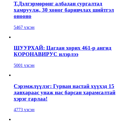
Т.Дэлгэрмөрөнг албадан сургалтад
хамруулж, 30 хоног баривчлах шийтгэл
онооно
5467 үзсэн
ШУУРХАЙ: Цагдан хорих 461-р ангид
КОРОНАВИРУС илэрлээ
5001 үзсэн
Сэрэмжлүүлэг: Гурван настай хүүхэд 15
давхараас унаж нас барсан харамсалтай
хэрэг гарлаа!
4773 үзсэн