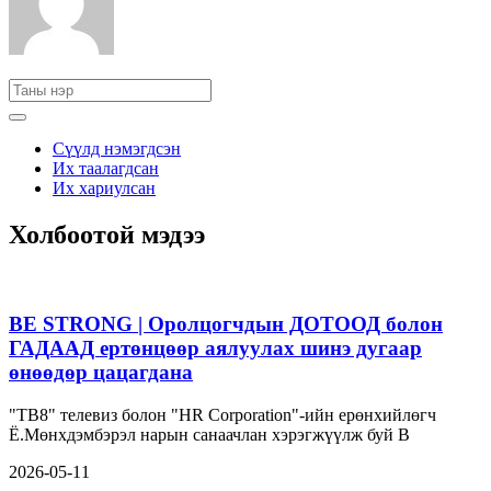
Сүүлд нэмэгдсэн
Их таалагдсан
Их хариулсан
Холбоотой мэдээ
BE STRONG | Оролцогчдын ДОТООД болон
ГАДААД ертөнцөөр аялуулах шинэ дугаар
өнөөдөр цацагдана
"ТВ8" телевиз болон "HR Corporation"-ийн ерөнхийлөгч
Ё.Мөнхдэмбэрэл нарын санаачлан хэрэгжүүлж буй B
2026-05-11