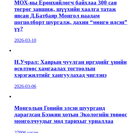
МОХ-ны Ерөнхийлөгч байхдаа 300 сая
төгрөг завшиж, шүүхийн хаалга татаж
явсан Д.Батбаяр Монгол наадам
цогцолборт шургалж, дахин “мөнгө идсэн”
үү?
2026-03-10
Н.Учрал: Хаврын чуулган иргэдийг үнийн
өсөлтөөс хамгаалах тогтоолын
хэрэгжилтийг хангуулахад чиглэнэ
2026-03-06
Монголын Говийн элсэн шуурганд
дарагдсан Бээжин хотын Экологийн төвөөс
монголчуудыг мод тарихыг уриаллаа
27906 үзсэн