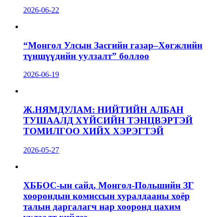
2026-06-22
“Монгол Улсын Засгийн газар–Хөгжлийн
түншүүдийн уулзалт” боллоо
2026-06-19
Ж.НЯМДУЛАМ: НИЙТИЙН АЛБАН
ТУШААЛД ХҮЙСИЙН ТЭНЦВЭРТЭЙ
ТОМИЛГОО ХИЙХ ХЭРЭГТЭЙ
2026-05-27
ХББОС-ын сайд, Монгол-Польшийн ЗГ
хоорондын комиссын хуралдааны хоёр
талын даргалагч нар хооронд цахим