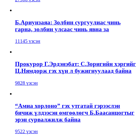
Б.Ариунзаяа: Золбин сургуулиас чинь
гарна, золбин улсаас чинь явна за
11145 үзсэн
Прокурор Г.Эрдэнэбат: С.Зоригийн хэргийг
Ц.Нямдорж гэх хүн л бужигнуулаад байна
9828 үзсэн
“Амиа хорлоно” гэх утгатай гэрээслэн
бичиж үлдээсэн өмгөөлөгч Б.Баасанцогтыг
эрэн сурвалжилж байна
9522 үзсэн