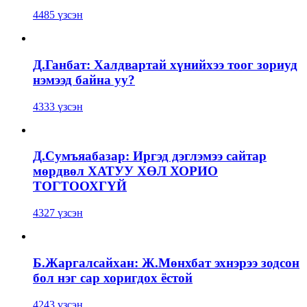
4485 үзсэн
Д.Ганбат: Халдвартай хүнийхээ тоог зориуд
нэмээд байна уу?
4333 үзсэн
Д.Сумъяабазар: Иргэд дэглэмээ сайтар
мөрдвөл ХАТУУ ХӨЛ ХОРИО
ТОГТООХГҮЙ
4327 үзсэн
Б.Жаргалсайхан: Ж.Мөнхбат эхнэрээ зодсон
бол нэг сар хоригдох ёстой
4243 үзсэн