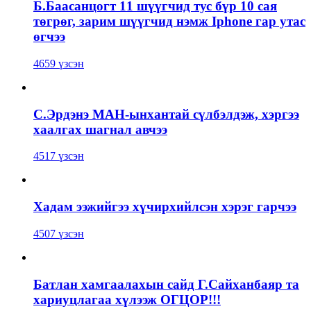
Б.Баасанцогт 11 шүүгчид тус бүр 10 сая
төгрөг, зарим шүүгчид нэмж Iphone гар утас
өгчээ
4659 үзсэн
С.Эрдэнэ МАН-ынхантай сүлбэлдэж, хэргээ
хаалгах шагнал авчээ
4517 үзсэн
Хадам ээжийгээ хүчирхийлсэн хэрэг гарчээ
4507 үзсэн
Батлан хамгаалахын сайд Г.Сайханбаяр та
хариуцлагаа хүлээж ОГЦОР!!!