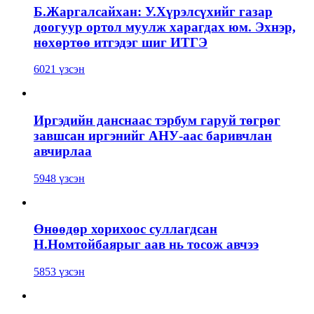
Б.Жаргалсайхан: У.Хүрэлсүхийг газар
доогуур ортол муулж харагдах юм. Эхнэр,
нөхөртөө итгэдэг шиг ИТГЭ
6021 үзсэн
Иргэдийн данснаас тэрбум гаруй төгрөг
завшсан иргэнийг АНУ-аас баривчлан
авчирлаа
5948 үзсэн
Өнөөдөр хорихоос суллагдсан
Н.Номтойбаярыг аав нь тосож авчээ
5853 үзсэн