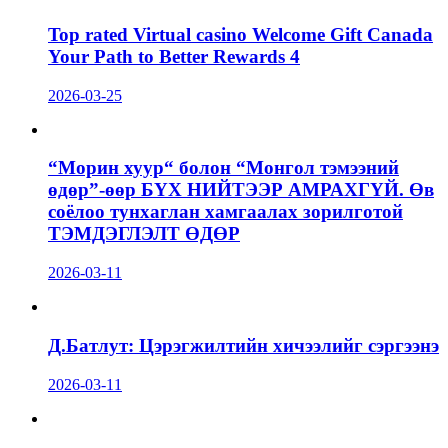
Top rated Virtual casino Welcome Gift Canada
Your Path to Better Rewards 4
2026-03-25
“Морин хуур“ болон “Монгол тэмээний
өдөр”-өөр БҮХ НИЙТЭЭР АМРАХГҮЙ. Өв
соёлоо тунхаглан хамгаалах зорилготой
ТЭМДЭГЛЭЛТ ӨДӨР
2026-03-11
Д.Батлут: Цэрэгжилтийн хичээлийг сэргээнэ
2026-03-11