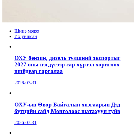
Шинэ мэдээ
Их уншсан
ОХУ бензин, дизель түлшний экспортыг
2027 оны нэгдүгээр сар хүртэл хориглох
шийдвэр гаргалаа
2026-07-31
ОХУ-ын Өвөр Байгалын хязгаарын Дэд
бүтцийн сайд Монголоос шатахуун гуйв
2026-07-31