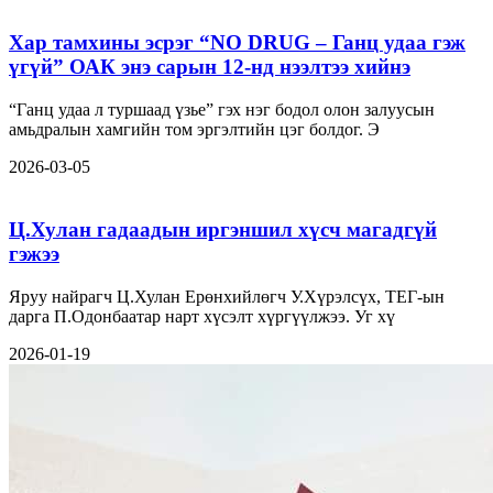
Хар тамхины эсрэг “NO DRUG – Ганц удаа гэж
үгүй” ОАК энэ сарын 12-нд нээлтээ хийнэ
“Ганц удаа л туршаад үзье” гэх нэг бодол олон залуусын
амьдралын хамгийн том эргэлтийн цэг болдог. Э
2026-03-05
Ц.Хулан гадаадын иргэншил хүсч магадгүй
гэжээ
Яруу найрагч Ц.Хулан Ерөнхийлөгч У.Хүрэлсүх, ТЕГ-ын
дарга П.Одонбаатар нарт хүсэлт хүргүүлжээ. Уг хү
2026-01-19