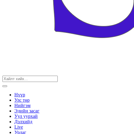
Нүүр
Улс төр
Нийгэм
Эдийн засаг
Уул уурхай
Дэлхийд
Live
Урлаг