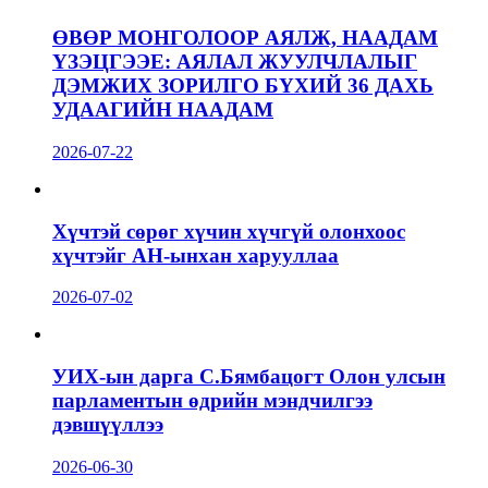
ӨВӨР МОНГОЛООР АЯЛЖ, НААДАМ
ҮЗЭЦГЭЭЕ: АЯЛАЛ ЖУУЛЧЛАЛЫГ
ДЭМЖИХ ЗОРИЛГО БҮХИЙ 36 ДАХЬ
УДААГИЙН НААДАМ
2026-07-22
Хүчтэй сөрөг хүчин хүчгүй олонхоос
хүчтэйг АН-ынхан харууллаа
2026-07-02
УИХ-ын дарга С.Бямбацогт Олон улсын
парламентын өдрийн мэндчилгээ
дэвшүүллээ
2026-06-30