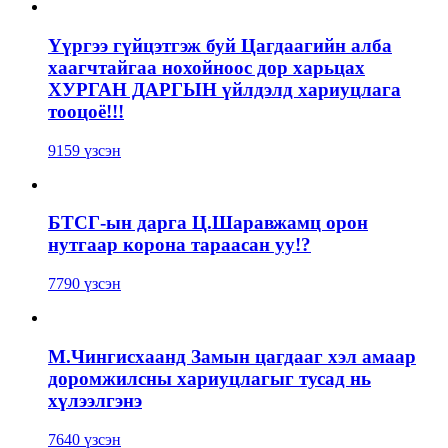
Үүргээ гүйцэтгэж буй Цагдаагийн алба
хаагчтайгаа нохойноос дор харьцах
ХУРГАН ДАРГЫН үйлдэлд хариуцлага
тооцоё!!!
9159 үзсэн
БТСГ-ын дарга Ц.Шаравжамц орон
нутгаар корона тараасан уу!?
7790 үзсэн
М.Чингисхаанд Замын цагдааг хэл амаар
доромжилсны хариуцлагыг тусад нь
хүлээлгэнэ
7640 үзсэн