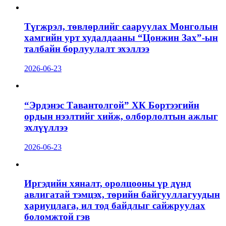
Түгжрэл, төвлөрлийг сааруулах Монголын
хамгийн урт худалдааны “Цонжин Зах”-ын
талбайн борлуулалт эхэллээ
2026-06-23
“Эрдэнэс Тавантолгой” ХК Бортээгийн
ордын нээлтийг хийж, олборлолтын ажлыг
эхлүүллээ
2026-06-23
Иргэдийн хяналт, оролцооны үр дүнд
авлигатай тэмцэх, төрийн байгууллагуудын
хариуцлага, ил тод байдлыг сайжруулах
боломжтой гэв