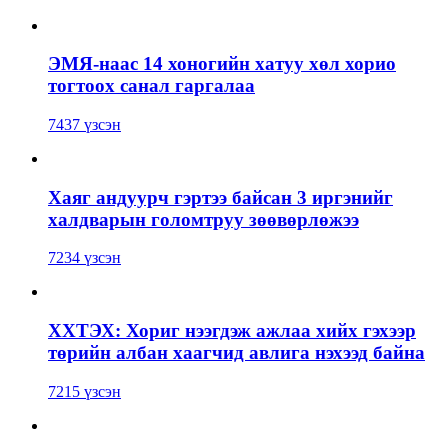
ЭМЯ-наас 14 хоногийн хатуу хөл хорио
тогтоох санал гаргалаа
7437 үзсэн
Хаяг андуурч гэртээ байсан 3 иргэнийг
халдварын голомтруу зөөвөрлөжээ
7234 үзсэн
ХХТЭХ: Хориг нээгдэж ажлаа хийх гэхээр
төрийн албан хаагчид авлига нэхээд байна
7215 үзсэн