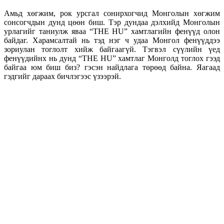
Амьд хөгжим, рок урсгал сонирхогчид Монголын хөгжим
сонсогчдын дунд цөөн биш. Тэр дундаа дэлхийд Монголын
урлагийг таниулж яваа “THE HU” хамтлагийн фенүүд олон
байдаг. Харамсалтай нь тэд нэг ч удаа Монгол фенүүддээ
зориулан тоглолт хийж байгаагүй. Тэгвэл сүүлийн үед
фенүүдийнх нь дунд “THE HU” хамтлаг Монголд тоглох гээд
байгаа юм биш биз? гэсэн найдлага төрөөд байна. Яагаад
гэдгийг дараах бичлэгээс үзээрэй.