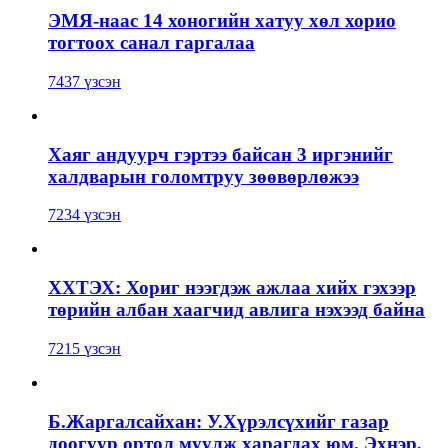
ЭМЯ-наас 14 хоногийн хатуу хөл хорио
тогтоох санал гаргалаа
7437 үзсэн
Хаяг андуурч гэртээ байсан 3 иргэнийг
халдварын голомтруу зөөвөрлөжээ
7234 үзсэн
ХХТЭХ: Хориг нээгдэж ажлаа хийх гэхээр
төрийн албан хаагчид авлига нэхээд байна
7215 үзсэн
Б.Жаргалсайхан: У.Хүрэлсүхийг газар
доогуур ортол муулж харагдах юм. Эхнэр,