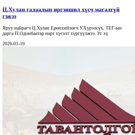
Ц.Хулан гадаадын иргэншил хүсч магадгүй
гэжээ
Яруу найрагч Ц.Хулан Ерөнхийлөгч У.Хүрэлсүх, ТЕГ-ын
дарга П.Одонбаатар нарт хүсэлт хүргүүлжээ. Уг хү
2026-01-19