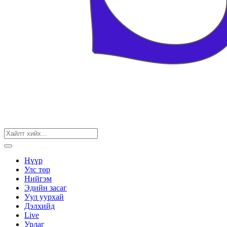
Нүүр
Улс төр
Нийгэм
Эдийн засаг
Уул уурхай
Дэлхийд
Live
Урлаг