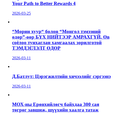
Your Path to Better Rewards 4
2026-03-25
“Морин хуур“ болон “Монгол тэмээний
өдөр”-өөр БҮХ НИЙТЭЭР АМРАХГҮЙ. Өв
соёлоо тунхаглан хамгаалах зорилготой
ТЭМДЭГЛЭЛТ ӨДӨР
2026-03-11
Д.Батлут: Цэрэгжилтийн хичээлийг сэргээнэ
2026-03-11
МОХ-ны Ерөнхийлөгч байхдаа 300 сая
төгрөг завшиж, шүүхийн хаалга татаж