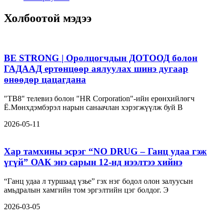
Холбоотой мэдээ
BE STRONG | Оролцогчдын ДОТООД болон
ГАДААД ертөнцөөр аялуулах шинэ дугаар
өнөөдөр цацагдана
"ТВ8" телевиз болон "HR Corporation"-ийн ерөнхийлөгч
Ё.Мөнхдэмбэрэл нарын санаачлан хэрэгжүүлж буй B
2026-05-11
Хар тамхины эсрэг “NO DRUG – Ганц удаа гэж
үгүй” ОАК энэ сарын 12-нд нээлтээ хийнэ
“Ганц удаа л туршаад үзье” гэх нэг бодол олон залуусын
амьдралын хамгийн том эргэлтийн цэг болдог. Э
2026-03-05