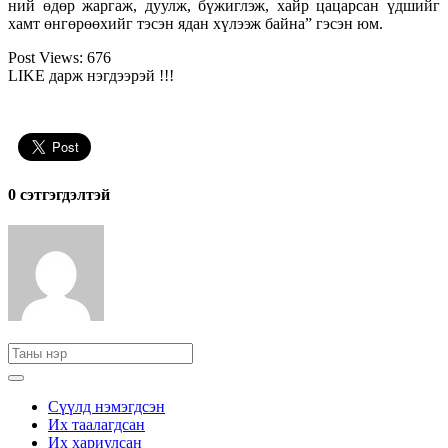
ний өдөр жаргаж, дуулж, бүжиглэж, хайр цацарсан үдшийг
хамт өнгөрөөхийг тэсэн ядан хүлээж байна” гэсэн юм.
Post Views:
676
LIKE дарж нэгдээрэй !!!
0 cэтгэгдэлтэй
Сүүлд нэмэгдсэн
Их таалагдсан
Их хариулсан