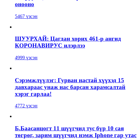
онооно
5467 үзсэн
ШУУРХАЙ: Цагдан хорих 461-р ангид
КОРОНАВИРУС илэрлээ
4999 үзсэн
Сэрэмжлүүлэг: Гурван настай хүүхэд 15
давхараас унаж нас барсан харамсалтай
хэрэг гарлаа!
4772 үзсэн
Б.Баасанцогт 11 шүүгчид тус бүр 10 сая
төгрөг, зарим шүүгчид нэмж Iphone гар утас