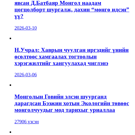
явсан Д.Батбаяр Монгол наадам
цогцолборт шургалж, дахин “мөнгө идсэн”
үү?
2026-03-10
Н.Учрал: Хаврын чуулган иргэдийг үнийн
өсөлтөөс хамгаалах тогтоолын
хэрэгжилтийг хангуулахад чиглэнэ
2026-03-06
Монголын Говийн элсэн шуурганд
дарагдсан Бээжин хотын Экологийн төвөөс
монголчуудыг мод тарихыг уриаллаа
27906 үзсэн