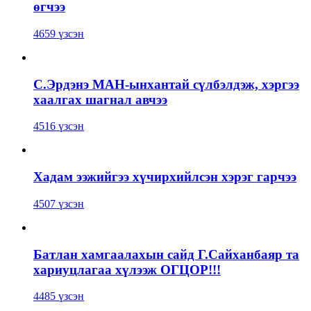
өгчээ
4659 үзсэн
С.Эрдэнэ МАН-ынхантай сүлбэлдэж, хэргээ
хаалгах шагнал авчээ
4516 үзсэн
Хадам ээжийгээ хүчирхийлсэн хэрэг гарчээ
4507 үзсэн
Батлан хамгаалахын сайд Г.Сайханбаяр та
хариуцлагаа хүлээж ОГЦОР!!!
4485 үзсэн