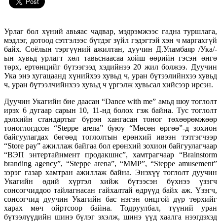
Урлаг бол хүний авьяас чадвар, мэдрэмжээс гадна туршлага,
мэдлэг, дотоод сэтгэлээс бүтдэг зүйл гэдэгтэй хэн ч маргахгүй
байх. Соёлын тэргүүний ажилтан, дуучин Д.Уламбаяр /Ука/-
ын хувьд урлагт хөл тавьснаасаа хойш өөрийн гэсэн өнгө
төрх, ертөнцийг бүтээгээд хэдийнээ 20 жил болжээ. Дуучин
Ука энэ хугацаанд хүнийхээ хувьд ч, уран бүтээлийнхээ хувьд
ч, уран бүтээлчийнхээ хувьд ч үргэлж хувьсал хийсээр ирсэн.
Дуучин Укагийн бие даасан “Dance with me” амьд шоу тоглолт
ирэх 6 дугаар сарын 10, 11-нд болох гэж байна.
Тус тоглолт
дэлхийн стандартыг бүрэн хангасан тоног төхөөрөмжөөр
тоноглогдсон “Steppe arena” буюу “Мөсөн өргөө”-д зохион
байгуулагдах бөгөөд тоглолтын ерөнхий ивээн тэтгэгчээр
“Store pay” ажиллаж байгаа бол ерөнхий зохион байгуулагчаар
“ВЭП энтертайнмент продакшнс”, хамтрагчаар “Brainstorm
branding agency”, “Steppe arena”, “MMP”, “Steppe amusement”
зэрэг газар хамтран ажиллаж байна. Энэхүү тоглолт дуучин
Укагийн өдий хүртэл хийж бүтээсэн бүхнээ үзэгч
сонсогчиддоо тайлагнасан гайхалтай өдрүүд байх аж. Үзэгч,
сонсогчид дуучин Укагийн бас нэгэн онцгой дүр төрхийг
харах мөч ойртсоор байна. Тодруулбал, түүний уран
бүтээлүүдийн шинэ бүлэг эхэлж, шинэ үүд хаалга нээгдэхэд