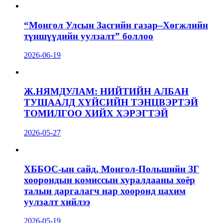
“Монгол Улсын Засгийн газар–Хөгжлийн
түншүүдийн уулзалт” боллоо
2026-06-19
Ж.НЯМДУЛАМ: НИЙТИЙН АЛБАН
ТУШААЛД ХҮЙСИЙН ТЭНЦВЭРТЭЙ
ТОМИЛГОО ХИЙХ ХЭРЭГТЭЙ
2026-05-27
ХББОС-ын сайд, Монгол-Польшийн ЗГ
хоорондын комиссын хуралдааны хоёр
талын даргалагч нар хооронд цахим
уулзалт хийлээ
2026-05-19