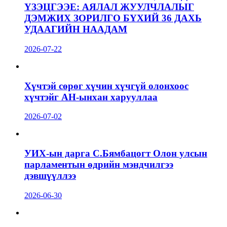
ҮЗЭЦГЭЭЕ: АЯЛАЛ ЖУУЛЧЛАЛЫГ
ДЭМЖИХ ЗОРИЛГО БҮХИЙ 36 ДАХЬ
УДААГИЙН НААДАМ
2026-07-22
Хүчтэй сөрөг хүчин хүчгүй олонхоос
хүчтэйг АН-ынхан харууллаа
2026-07-02
УИХ-ын дарга С.Бямбацогт Олон улсын
парламентын өдрийн мэндчилгээ
дэвшүүллээ
2026-06-30