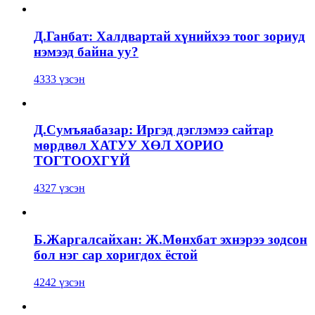
Д.Ганбат: Халдвартай хүнийхээ тоог зориуд
нэмээд байна уу?
4333 үзсэн
Д.Сумъяабазар: Иргэд дэглэмээ сайтар
мөрдвөл ХАТУУ ХӨЛ ХОРИО
ТОГТООХГҮЙ
4327 үзсэн
Б.Жаргалсайхан: Ж.Мөнхбат эхнэрээ зодсон
бол нэг сар хоригдох ёстой
4242 үзсэн