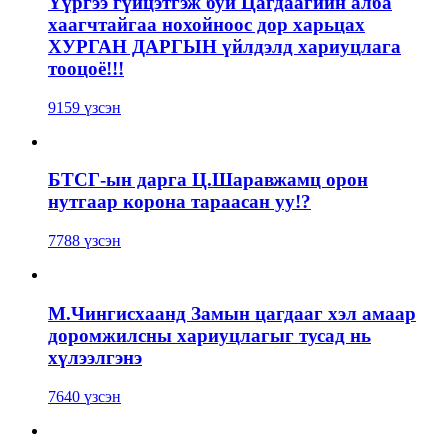
Үүргээ гүйцэтгэж буй Цагдаагийн алба
хаагчтайгаа нохойноос дор харьцах
ХУРГАН ДАРГЫН үйлдэлд хариуцлага
тооцоё!!!
9159 үзсэн
БТСГ-ын дарга Ц.Шаравжамц орон
нутгаар корона тараасан уу!?
7788 үзсэн
М.Чингисхаанд Замын цагдааг хэл амаар
доромжилсны хариуцлагыг тусад нь
хүлээлгэнэ
7640 үзсэн