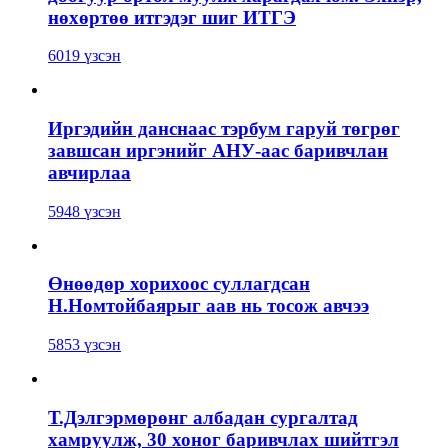
нөхөртөө итгэдэг шиг ИТГЭ
6019 үзсэн
Иргэдийн данснаас тэрбум гаруй төгрөг
завшсан иргэнийг АНУ-аас баривчлан
авчирлаа
5948 үзсэн
Өнөөдөр хорихоос суллагдсан
Н.Номтойбаярыг аав нь тосож авчээ
5853 үзсэн
Т.Дэлгэрмөрөнг албадан сургалтад
хамруулж, 30 хоног баривчлах шийтгэл