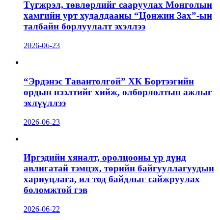
Түгжрэл, төвлөрлийг сааруулах Монголын
хамгийн урт худалдааны “Цонжин Зах”-ын
талбайн борлуулалт эхэллээ
2026-06-23
“Эрдэнэс Тавантолгой” ХК Бортээгийн
ордын нээлтийг хийж, олборлолтын ажлыг
эхлүүллээ
2026-06-23
Иргэдийн хяналт, оролцооны үр дүнд
авлигатай тэмцэх, төрийн байгууллагуудын
хариуцлага, ил тод байдлыг сайжруулах
боломжтой гэв
2026-06-22