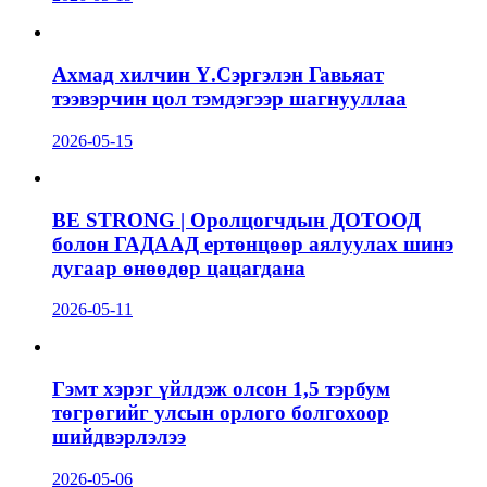
Ахмад хилчин Ү.Сэргэлэн Гавьяат
тээвэрчин цол тэмдэгээр шагнууллаа
2026-05-15
BE STRONG | Оролцогчдын ДОТООД
болон ГАДААД ертөнцөөр аялуулах шинэ
дугаар өнөөдөр цацагдана
2026-05-11
Гэмт хэрэг үйлдэж олсон 1,5 тэрбум
төгрөгийг улсын орлого болгохоор
шийдвэрлэлээ
2026-05-06