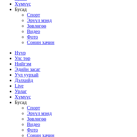
Хүмүүс
Бусад
Спорт
Эрүүл мэнд
Зөвлөгөө
Видео
Фото
Сонин хачин
Нүүр
Улс төр
Нийгэм
Эдийн засаг
Уул уурхай
Дэлхийд
Live
Урлаг
Хүмүүс
Бусад
Спорт
Эрүүл мэнд
Зөвлөгөө
Видео
Фото
Сонин хачин