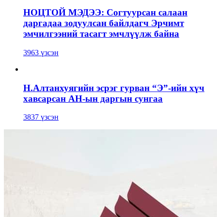
НОЦТОЙ МЭДЭЭ: Согтуурсан салаан
даргадаа зодуулсан байлдагч Эрчимт
эмчилгээний тасагт эмчлүүлж байна
3963 үзсэн
Н.Алтанхуягийн эсрэг гурван “Э”-ийн хүч
хавсарсан АН-ын даргын сунгаа
3837 үзсэн