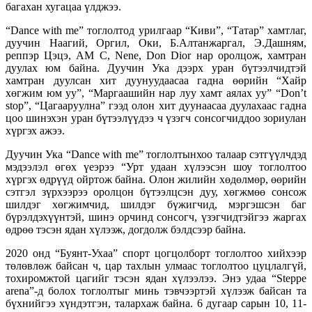
багахан хугацаа үлджээ.
“Dance with me” тоглолтод урилгаар “Киви”, “Татар” хамтлаг,
дуучин Наагий, Оргил, Оки, Б.Алтанжаргал, Э.Дашням,
реппэр Цэцэ, AM C, Nene, Don Dior нар оролцож, хамтран
дуулах юм байна. Дуучин Ука дээрх уран бүтээлчидтэй
хамтран дуулсан хит дуунуудаасаа гадна өөрийн “Хайр
хөгжим юм уу”, “Маргаашийн нар луу хамт аялах уу” “Don’t
stop”, “Цагааруулна” гээд олон хит дуунаасаа дуулахаас гадна
цоо шинэхэн уран бүтээлүүдээ ч үзэгч сонсогчиддоо зориулан
хүргэх ажээ.
Дуучин Ука “Dance with me” тоглолтынхоо талаар сэтгүүлчдэд
мэдээлэл өгөх үеэрээ “Урт удаан хүлээсэн шоу тоглолтоо
хүргэх өдрүүд ойртож байна. Олон жилийн хөдөлмөр, өөрийн
сэтгэл зүрхээрээ оролцон бүтээлцсэн дуу, хөгжмөө сонсож
шилдэг хөгжимчид, шилдэг бүжигчид, мэргэшсэн баг
бүрэлдэхүүнтэй, шинэ орчинд сонсогч, үзэгчидтэйгээ жаргах
өдрөө тэсэн ядан хүлээж, догдолж бэлдсээр байна.
2020 онд “Буянт-Ухаа” спорт цогцолборт тоглолтоо хийхээр
төлөвлөж байсан ч, цар тахлын улмаас тоглолтоо цуцлалгүй,
тохиромжтой цагийг тэсэн ядан хүлээлээ. Энэ удаа “Steppe
arena”-д болох тоглолтыг минь тэвчээртэй хүлээж байсан та
бүхнийгээ хүндэтгэн, талархаж байна. 6 дугаар сарын 10, 11-