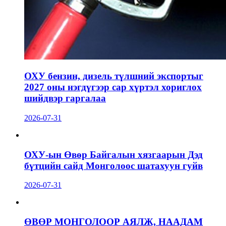
ОХУ бензин, дизель түлшний экспортыг
2027 оны нэгдүгээр сар хүртэл хориглох
шийдвэр гаргалаа
2026-07-31
ОХУ-ын Өвөр Байгалын хязгаарын Дэд
бүтцийн сайд Монголоос шатахуун гуйв
2026-07-31
ӨВӨР МОНГОЛООР АЯЛЖ, НААДАМ