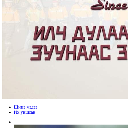
Шинэ мэдээ
Их уншсан