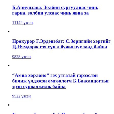
Б.Ариунзаяа: Золбин сургуулиас чинь
гарна, золбин улсаас чинь явна за
11145 үзсэн
Прокурор Г.Эрдэнэбат: С.Зоригийн хэргийг
Ц.Нямдорж гэх хүн л бужигнуулаад байна
9828 үзсэн
“Амиа хорлоно” гэх утгатай гэрээслэн
бичиж үлдээсэн өмгөөлөгч Б.Баасанцогтыг
эрэн сурвалжилж байна
9522 үзсэн