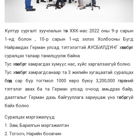
Култур сургалт зуучлалын төв ХХК-иас 2022 оны 9-р сарын
1-нд болон , 10-р сарын 1-нд эхлэх Холбооны Бүгд
Найрамдах Герман улсад тэтгэлэгтэй АУСБИЛДУНГ хөтөлбөрт
суралцах талаар танилцуулж байна.
Тус хөтөлбөрт хамрагдах хүмүүс нас, хүйс харгалзахгүй болно.
Тус хөтөлбөрт хамрагдсанаар та 3 жилийн хугацаатай суралцах
бөгөөд сар бүр тогтмол 1000 евро буюу 3,200,000 төгрөгний
тэтгэлэг авах ба та Герман улсад очоод амьдрах байр,
даатгалыг Герман дахь байгууллага хариуцаж үнэ төлбөргүй
байх болно.
Суралцах мэргэжилүүд:
1. Зам, Барилгын мэргэжилтэн
2. Тогооч, Нарийн боовчин