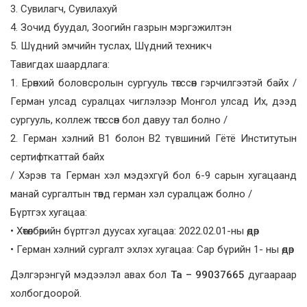
3. Сувилагч, Сувилахуй
4. Зочид буудал, Зоогийн газрын мэргэжилтэн
5. Шүдний эмчийн туслах, Шүдний техникч
Тавигдах шаардлага:
1. Ерөнхий боловсролын сургууль төгссөн гэрчилгээтэй байх /
Герман улсад суралцах чиглэлээр Монгол улсад Их, дээд
сургууль, коллеж төгссөн бол давуу тал болно /
2. Герман хэлний В1 болон В2 түвшиний Гётё Институтын
сертифткаттай байх
/ Хэрэв та Герман хэл мэдэхгүй бол 6-9 сарын хугацаанд
манай сургалтын төвд герман хэл суралцаж болно /
Бүртгэх хугацаа:
• Хөтөлбөрийн бүртгэл дуусах хугацаа: 2022.02.01-ны өдөр
• Герман хэлний сургалт эхлэх хугацаа: Сар бүрийн 1- ны өдөр
Дэлгэрэнгүй мэдээлэл авах бол
Та – 99037665
дугаараар
холбогдоорой.