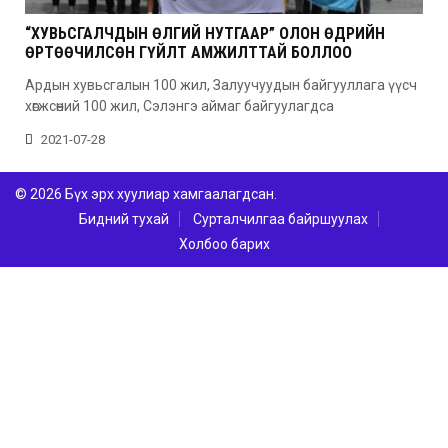
“ХУВЬСГАЛЧДЫН ӨЛГИЙ НУТГААР” ОЛОН ӨДРИЙН
ӨРТӨӨЧИЛСӨН ГҮЙЛТ АМЖИЛТТАЙ БОЛЛОО
Ардын хувьсгалын 100 жил, Залуучуудын байгууллага үүсч
хөгжсөний 100 жил, Сэлэнгэ аймаг байгуулагдса
2021-07-28
© 2026 Бүх эрх хуулиар хамгаалагдсан.
Бидний тухай
Сурталчилгаа байршуулах
Холбоо барих