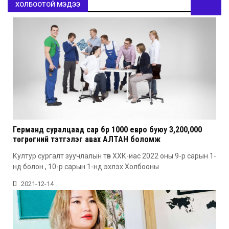
ХОЛБООТОЙ МЭДЭЭ
Германд суралцаад сар бүр 1000 евро буюу 3,200,000
төгрөгний тэтгэлэг авах АЛТАН боломж
Култур сургалт зуучлалын төв ХХК-иас 2022 оны 9-р сарын 1-
нд болон , 10-р сарын 1-нд эхлэх Холбооны
2021-12-14