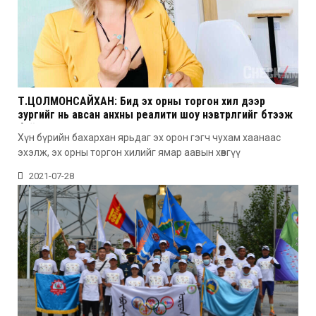
Т.ЦОЛМОНСАЙХАН: Бид эх орны торгон хил дээр
зургийг нь авсан анхны реалити шоу нэвтрүүлгийг бүтээж
байна
Хүн бүрийн бахархан ярьдаг эх орон гэгч чухам хаанаас
эхэлж, эх орны торгон хилийг ямар аавын хөвгүү
2021-07-28