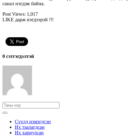
санал нэгдэж байна.
Post Views:
1,017
LIKE дарж нэгдээрэй !!!
0 cэтгэгдэлтэй
Сүүлд нэмэгдсэн
Их таалагдсан
Их хариулсан