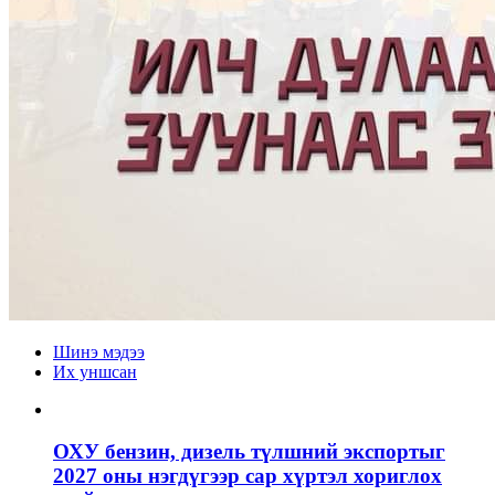
Шинэ мэдээ
Их уншсан
ОХУ бензин, дизель түлшний экспортыг
2027 оны нэгдүгээр сар хүртэл хориглох