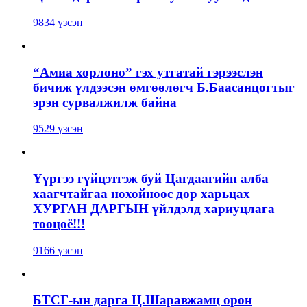
9834 үзсэн
“Амиа хорлоно” гэх утгатай гэрээслэн
бичиж үлдээсэн өмгөөлөгч Б.Баасанцогтыг
эрэн сурвалжилж байна
9529 үзсэн
Үүргээ гүйцэтгэж буй Цагдаагийн алба
хаагчтайгаа нохойноос дор харьцах
ХУРГАН ДАРГЫН үйлдэлд хариуцлага
тооцоё!!!
9166 үзсэн
БТСГ-ын дарга Ц.Шаравжамц орон