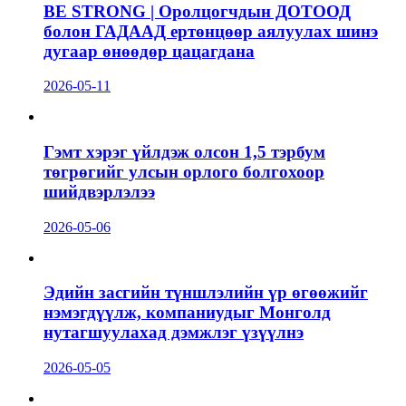
BE STRONG | Оролцогчдын ДОТООД
болон ГАДААД ертөнцөөр аялуулах шинэ
дугаар өнөөдөр цацагдана
2026-05-11
Гэмт хэрэг үйлдэж олсон 1,5 тэрбум
төгрөгийг улсын орлого болгохоор
шийдвэрлэлээ
2026-05-06
Эдийн засгийн түншлэлийн үр өгөөжийг
нэмэгдүүлж, компаниудыг Монголд
нутагшуулахад дэмжлэг үзүүлнэ
2026-05-05