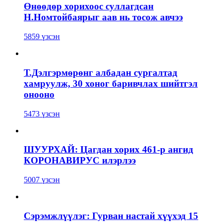
Өнөөдөр хорихоос суллагдсан
Н.Номтойбаярыг аав нь тосож авчээ
5859 үзсэн
Т.Дэлгэрмөрөнг албадан сургалтад
хамруулж, 30 хоног баривчлах шийтгэл
онооно
5473 үзсэн
ШУУРХАЙ: Цагдан хорих 461-р ангид
КОРОНАВИРУС илэрлээ
5007 үзсэн
Сэрэмжлүүлэг: Гурван настай хүүхэд 15