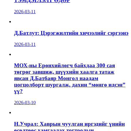
ТЭМДЭГЛЭЛТ ӨДӨР
2026-03-11
Д.Батлут: Цэрэгжилтийн хичээлийг сэргээнэ
2026-03-11
МОХ-ны Ерөнхийлөгч байхдаа 300 сая
төгрөг завшиж, шүүхийн хаалга татаж
явсан Д.Батбаяр Монгол наадам
цогцолборт шургалж, дахин “мөнгө идсэн”
үү?
2026-03-10
Н.Учрал: Хаврын чуулган иргэдийг үнийн
өсөлтөөс хамгаалах тогтоолын