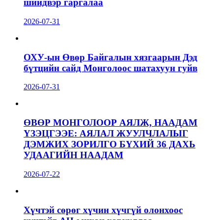
шийдвэр гаргалаа
2026-07-31
ОХУ-ын Өвөр Байгалын хязгаарын Дэд
бүтцийн сайд Монголоос шатахуун гуйв
2026-07-31
ӨВӨР МОНГОЛООР АЯЛЖ, НААДАМ
ҮЗЭЦГЭЭЕ: АЯЛАЛ ЖУУЛЧЛАЛЫГ
ДЭМЖИХ ЗОРИЛГО БҮХИЙ 36 ДАХЬ
УДААГИЙН НААДАМ
2026-07-22
Хүчтэй сөрөг хүчин хүчгүй олонхоос