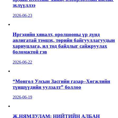
эхлүүллээ
2026-06-23
Иргэдийн хяналт, оролцооны үр дүнд
авлигатай тэмцэх, төрийн байгууллагуудын
хариуцлага, ил тод байдлыг сайжруулах
боломжтой гэв
2026-06-22
“Монгол Улсын Засгийн газар–Хөгжлийн
түншүүдийн уулзалт” боллоо
2026-06-19
Ж.НЯМДУЛАМ: НИЙТИЙН АЛБАН