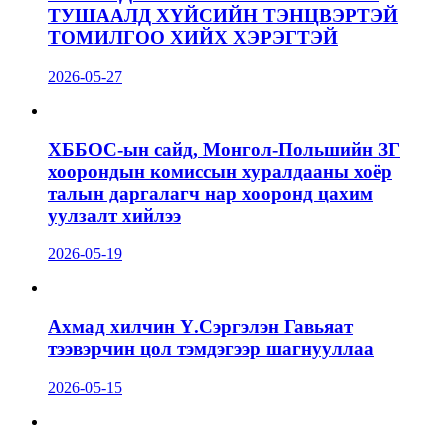
ТУШААЛД ХҮЙСИЙН ТЭНЦВЭРТЭЙ
ТОМИЛГОО ХИЙХ ХЭРЭГТЭЙ
2026-05-27
ХББОС-ын сайд, Монгол-Польшийн ЗГ
хоорондын комиссын хуралдааны хоёр
талын даргалагч нар хооронд цахим
уулзалт хийлээ
2026-05-19
Ахмад хилчин Ү.Сэргэлэн Гавьяат
тээвэрчин цол тэмдэгээр шагнууллаа
2026-05-15