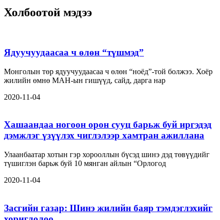
Холбоотой мэдээ
Ядуучуудаасаа ч өлөн “түшмэд”
Монголын төр ядуучуудаасаа ч өлөн “ноёд”-той болжээ. Хоёр
жилийн өмнө МАН-ын гишүүд, сайд, дарга нар
2020-11-04
Хашаандаа ногоон орон сууц барьж буй иргэдэд
дэмжлэг үзүүлэх чиглэлээр хамтран ажиллана
Улаанбаатар хотын гэр хорооллын бүсэд шинэ дэд төвүүдийг
түшиглэн барьж буй 10 мянган айлын “Орлогод
2020-11-04
Засгийн газар: Шинэ жилийн баяр тэмдэглэхийг
хориглолоо