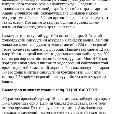
нэгдсэн арга хэмжээ зохион байгуулахгүй. Эрсдэлийг
тооцоолж үзээд, дээрх шийдвэрийг Засгийн газраас гаргасан.
Харин үйлчилгээний салбаруудад энэ шийдвэр мэдээж
хүндээр тусах боловч 3.2 сая иргэний эрх ашгийг нэгдүгээрт
тавих ёстой. Иргэдийн хувьд гэр бүлийн хүрээнд шинэ
жилийн баяраа тэмдэглэх эрх нь нээлттэй.
Гадаадаас иргэд тусгай үүргийн онгоцоор ирж байгаатай
холбогдуулан санхүүгийн асуудал их яригдаж байна. Хилийн
чанад дахь монголчуудыг дэмжих сангийн 224 сая төгрөгийн
төсөв долдугаар сарын 1-д дууссан. Наймдугаар сарын 12-ны
өдөр Улсын онцгой комиссын даргын шийдвэрийн дагуу 300
сая төгрөгөөр сангийн төсвийг нэмэгдүүлсэн. Мөн НҮБ-ын
дэргэдэх Олон улсын шилжилт хөдөлгөөний байгууллагатай
ярьж, тодорхой хэмжээний хөрөнгө босгож, долдугаар сарын
1-нээс хойш нийтдээ санхүүгийн бэрхшээлтэй 500 гаруй
иргэнд 2.7 тэрбум төгрөгийн санхүүгийн тусламж үзүүлээд
байна.
Боловсрол шинжлэх ухааны сайд Л.ЦЭДЭВСҮРЭН:
-Сурагчид арванхоёрдугаар 18-наас амраад, хоёрдугаар сарын
1-нд хичээлдээ орно. Цагийн байдал хүндэрвэл цахим теле
хичээл оруулна. Бэлтгэл бүрэн хангагдсан. Аль болохоор
танхимын хичээлийг үргэлжлүүлэх нь үр дүнтэй гэдэг дээр