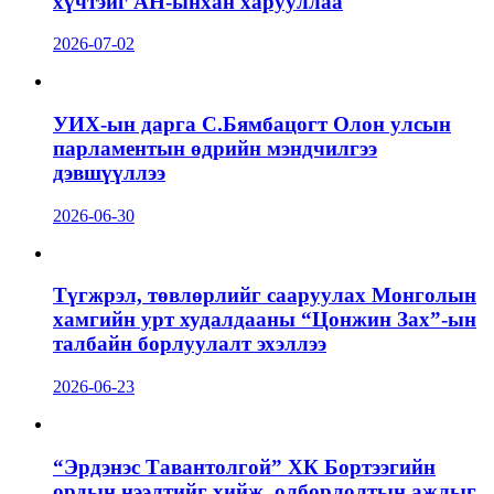
хүчтэйг АН-ынхан харууллаа
2026-07-02
УИХ-ын дарга С.Бямбацогт Олон улсын
парламентын өдрийн мэндчилгээ
дэвшүүллээ
2026-06-30
Түгжрэл, төвлөрлийг сааруулах Монголын
хамгийн урт худалдааны “Цонжин Зах”-ын
талбайн борлуулалт эхэллээ
2026-06-23
“Эрдэнэс Тавантолгой” ХК Бортээгийн
ордын нээлтийг хийж, олборлолтын ажлыг