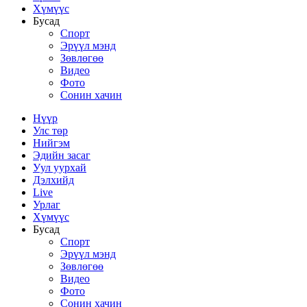
Хүмүүс
Бусад
Спорт
Эрүүл мэнд
Зөвлөгөө
Видео
Фото
Сонин хачин
Нүүр
Улс төр
Нийгэм
Эдийн засаг
Уул уурхай
Дэлхийд
Live
Урлаг
Хүмүүс
Бусад
Спорт
Эрүүл мэнд
Зөвлөгөө
Видео
Фото
Сонин хачин