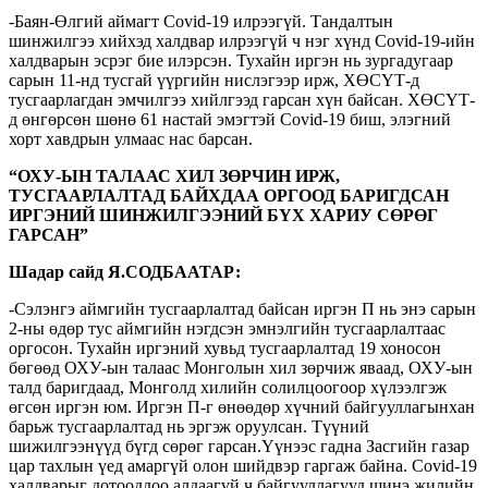
-Баян-Өлгий аймагт Covid-19 илрээгүй. Тандалтын
шинжилгээ хийхэд халдвар илрээгүй ч нэг хүнд Covid-19-ийн
халдварын эсрэг бие илэрсэн. Тухайн иргэн нь зургадугаар
сарын 11-нд тусгай үүргийн нислэгээр ирж, ХӨСҮТ-д
тусгаарлагдан эмчилгээ хийлгээд гарсан хүн байсан. ХӨСҮТ-
д өнгөрсөн шөнө 61 настай эмэгтэй Covid-19 биш, элэгний
хорт хавдрын улмаас нас барсан.
“ОХУ-ЫН ТАЛААС ХИЛ ЗӨРЧИН ИРЖ,
ТУСГААРЛАЛТАД БАЙХДАА ОРГООД БАРИГДСАН
ИРГЭНИЙ ШИНЖИЛГЭЭНИЙ БҮХ ХАРИУ СӨРӨГ
ГАРСАН”
Шадар сайд Я.СОДБААТАР:
-Сэлэнгэ аймгийн тусгаарлалтад байсан иргэн П нь энэ сарын
2-ны өдөр тус аймгийн нэгдсэн эмнэлгийн тусгаарлалтаас
оргосон. Тухайн иргэний хувьд тусгаарлалтад 19 хоносон
бөгөөд ОХУ-ын талаас Монголын хил зөрчиж яваад, ОХУ-ын
талд баригдаад, Монголд хилийн солилцоогоор хүлээлгэж
өгсөн иргэн юм. Иргэн П-г өнөөдөр хүчний байгууллагынхан
барьж тусгаарлалтад нь эргэж оруулсан. Түүний
шижилгээнүүд бүгд сөрөг гарсан.Үүнээс гадна Засгийн газар
цар тахлын үед амаргүй олон шийдвэр гаргаж байна. Covid-19
халдварыг дотооддоо алдаагүй ч байгууллагууд шинэ жилийн