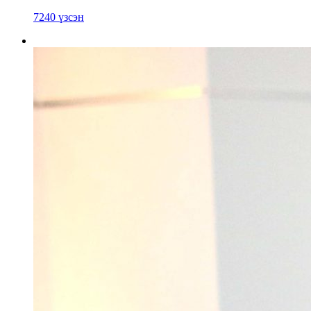
7240 үзсэн