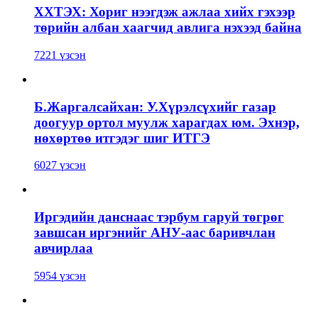
ХХТЭХ: Хориг нээгдэж ажлаа хийх гэхээр
төрийн албан хаагчид авлига нэхээд байна
7221 үзсэн
Б.Жаргалсайхан: У.Хүрэлсүхийг газар
доогуур ортол муулж харагдах юм. Эхнэр,
нөхөртөө итгэдэг шиг ИТГЭ
6027 үзсэн
Иргэдийн данснаас тэрбум гаруй төгрөг
завшсан иргэнийг АНУ-аас баривчлан
авчирлаа
5954 үзсэн