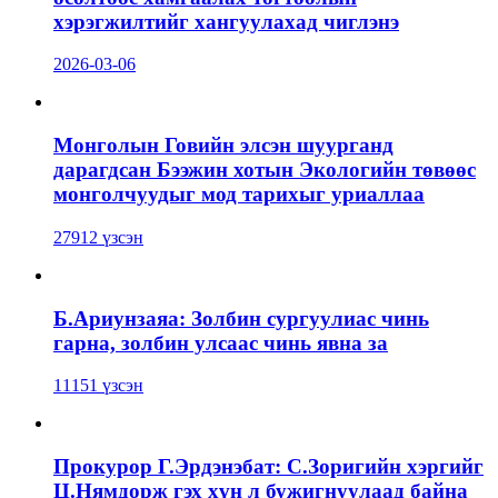
хэрэгжилтийг хангуулахад чиглэнэ
2026-03-06
Монголын Говийн элсэн шуурганд
дарагдсан Бээжин хотын Экологийн төвөөс
монголчуудыг мод тарихыг уриаллаа
27912 үзсэн
Б.Ариунзаяа: Золбин сургуулиас чинь
гарна, золбин улсаас чинь явна за
11151 үзсэн
Прокурор Г.Эрдэнэбат: С.Зоригийн хэргийг
Ц.Нямдорж гэх хүн л бужигнуулаад байна