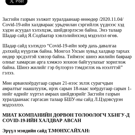
Засгийн газрын ээлжит хуралдаанаар өнөөдөр /2020.11.04/
Сovid-19-ийн халдвараас урьдчилан сэргийлэх үүднээс хэд
хэдэн асуудал хэлэлцэж, шийдвэрлэсэн байна. Энэ талаар
Шадар сайд Я.Содбаатар хэвлэлийнхэнд мэдээлэл өгөв.
Шадар сайд хэлэхдээ “Covid-19-ийн хоёр дахь давалгаа
дэлхийд нүүрлэж байна. Монгол Улсын хувьд халдвар тархах
өндөр эрсдэлтэй хэвээр байна. Тиймээс шинэ жилийн баяраар
олныг хамарсан арга хэмжээ зохион байгуулахыг хориглож
байна. Шинэ жилийг гэр бүлээрээ тэмдэглэх нь нээлттэй”
гэлээ.
Мөн арванхоёрдугаар сарын 21-нээс эхлэх сурагчдын
амралтыг наашлуулж, ирэх сарын 18-наас хоёрдугаар сарын 1-
нийг өдрийг хүртэл амраах шийдвэрийг Засгийн газрын
хуралдаанаас гаргасан талаар БШУ-ны сайд Л.Цэдэвсүрэн
мэдээллээ.
МИАТ КОМПАНИЙН ДӨРВӨН ТӨЛӨӨЛӨГЧ ХБНГУ-Д
COVID-19-ИЙН ХАЛДВАР АВСАН
Эрүүл мэндийн сайд Т.МӨНХСАЙХАН: