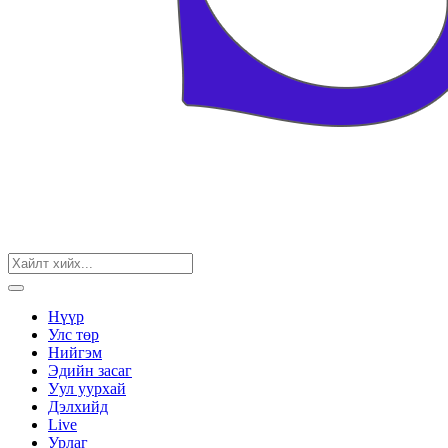
Нүүр
Улс төр
Нийгэм
Эдийн засаг
Уул уурхай
Дэлхийд
Live
Урлаг