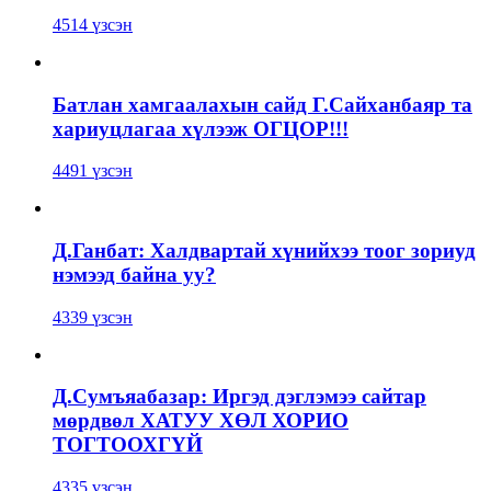
4514 үзсэн
Батлан хамгаалахын сайд Г.Сайханбаяр та
хариуцлагаа хүлээж ОГЦОР!!!
4491 үзсэн
Д.Ганбат: Халдвартай хүнийхээ тоог зориуд
нэмээд байна уу?
4339 үзсэн
Д.Сумъяабазар: Иргэд дэглэмээ сайтар
мөрдвөл ХАТУУ ХӨЛ ХОРИО
ТОГТООХГҮЙ
4335 үзсэн