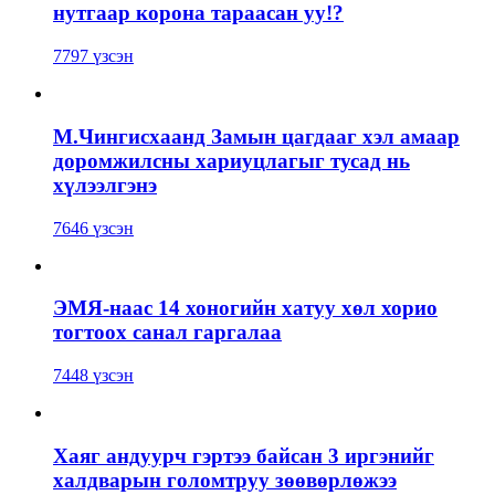
нутгаар корона тараасан уу!?
7797 үзсэн
М.Чингисхаанд Замын цагдааг хэл амаар
доромжилсны хариуцлагыг тусад нь
хүлээлгэнэ
7646 үзсэн
ЭМЯ-наас 14 хоногийн хатуу хөл хорио
тогтоох санал гаргалаа
7448 үзсэн
Хаяг андуурч гэртээ байсан 3 иргэнийг
халдварын голомтруу зөөвөрлөжээ