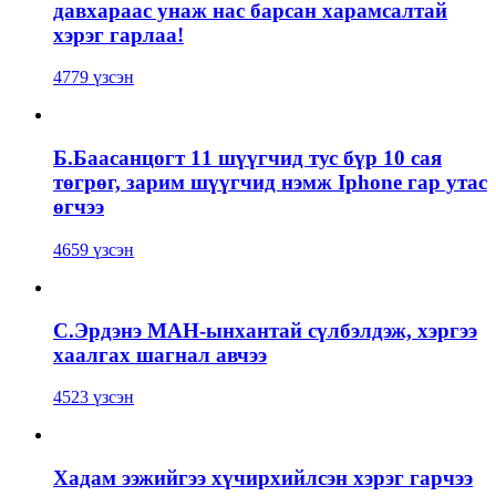
давхараас унаж нас барсан харамсалтай
хэрэг гарлаа!
4779 үзсэн
Б.Баасанцогт 11 шүүгчид тус бүр 10 сая
төгрөг, зарим шүүгчид нэмж Iphone гар утас
өгчээ
4659 үзсэн
С.Эрдэнэ МАН-ынхантай сүлбэлдэж, хэргээ
хаалгах шагнал авчээ
4523 үзсэн
Хадам ээжийгээ хүчирхийлсэн хэрэг гарчээ