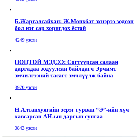
Б.Жаргалсайхан: Ж.Мөнхбат эхнэрээ зодсон
бол нэг сар хоригдох ёстой
4249 үзсэн
НОЦТОЙ МЭДЭЭ: Согтуурсан салаан
даргадаа зодуулсан байлдагч Эрчимт
эмчилгээний тасагт эмчлүүлж байна
3970 үзсэн
Н.Алтанхуягийн эсрэг гурван “Э”-ийн хүч
хавсарсан АН-ын даргын сунгаа
3843 үзсэн