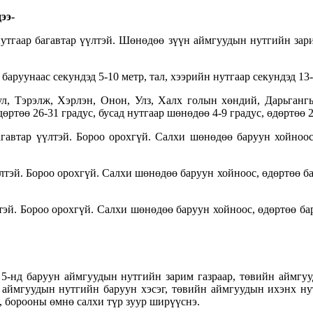
ээ-
нутгаар багавтар үүлтэй. Шөнөдөө зүүн аймгуудын нутгийн зари
баруунаас секундэд 5-10 метр, тал, хээрийн нутгаар секундэд 13
ул, Тэрэлж, Хэрлэн, Онон, Улз, Халх голын хөндий, Дарьгангы
ртөө 26-31 градус, бусад нутгаар шөнөдөө 4-9 градус, өдөртөө 2
автар үүлтэй. Бороо орохгүй. Салхи шөнөдөө баруун хойноос,
лтэй. Бороо орохгүй. Салхи шөнөдөө баруун хойноос, өдөртөө ба
тэй. Бороо орохгүй. Салхи шөнөдөө баруун хойноос, өдөртөө бар
 5-нд баруун аймгуудын нутгийн зарим газраар, төвийн аймгу
н аймгуудын нутгийн баруун хэсэг, төвийн аймгуудын ихэнх ну
, борооны өмнө салхи түр зуур ширүүснэ.