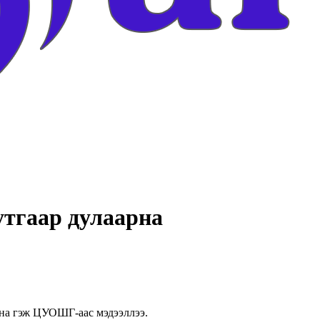
утгаар дулаарна
рна гэж ЦУОШГ-аас мэдээллээ.