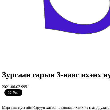
Зургаан сарын 3-наас ихэнх н
2021-06-02
995
1
Маргааш нутгийн баруун хагаст, цаашдаа ихэнх нутгаар дулаа