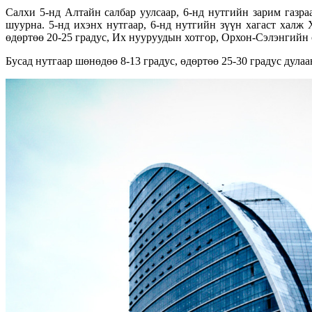
Салхи 5-нд Алтайн салбар уулсаар, 6-нд нутгийн зарим газра
шуурна. 5-нд ихэнх нутгаар, 6-нд нутгийн зүүн хагаст халж 
өдөртөө 20-25 градус, Их нууруудын хотгор, Орхон-Сэлэнгийн с
Бусад нутгаар шөнөдөө 8-13 градус, өдөртөө 25-30 градус дулаа