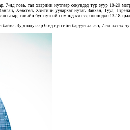
ар, 7-нд говь, тал хээрийн нутгаар секундэд түр зуур 18-20 ме
Хангай, Хөвсгөл, Хэнтийн уулархаг нутаг, Завхан, Туул, Тэрэ
ав газар, говийн бүс нутгийн өмнөд хэсгээр шөнөдөө 13-18 граду
н байна. Зургаадугаар 6-нд нутгийн баруун хагаст, 7-нд ихэнх ну