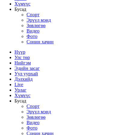
Хүмүүс
Бусад
Спорт
Эрүүл мэнд
Зөвлөгөө
Видео
Фото
Сонин хачин
Нүүр
Улс төр
Нийгэм
Эдийн засаг
Уул уурхай
Дэлхийд
Live
Урлаг
Хүмүүс
Бусад
Спорт
Эрүүл мэнд
Зөвлөгөө
Видео
Фото
Сонин хачин