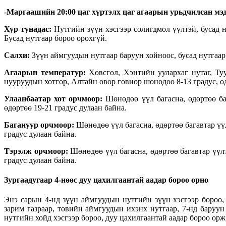
-Маргаашийн 20:00 цаг хүртэлх цаг агаарын урьдчилсан мэд
Хур тунадас:
Нутгийн зүүн хэсгээр солигдмол үүлтэй, бусад 
Бусад нутгаар бороо орохгүй.
Салхи:
Зүүн аймгуудын нутгаар баруун хойноос, бусад нутгаар 
Агаарын температур:
Хөвсгөл, Хэнтийн уулархаг нутаг, Ту
нууруудын хотгор, Алтайн өвөр говиор шөнөдөө 8-13 градус, өдө
Улаанбаатар хот орчмоор:
Шөнөдөө үүл багасна, өдөртөө баг
өдөртөө 19-21 градус дулаан байна.
Багануур орчмоор:
Шөнөдөө үүл багасна, өдөртөө багавтар үү
градус дулаан байна.
Тэрэлж орчмоор:
Шөнөдөө үүл багасна, өдөртөө багавтар үүл
градус дулаан байна.
Зургаадугаар 4-нөөс дуу цахилгаантай аадар бороо орно
Энэ сарын 4-нд зүүн аймгуудын нутгийн зүүн хэсгээр бороо,
зарим газраар, төвийн аймгуудын ихэнх нутгаар, 7-нд баруу
нутгийн хойд хэсгээр бороо, дуу цахилгаантай аадар бороо орж