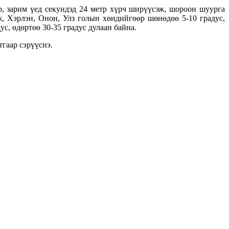
тр, зарим үед секундэд 24 метр хүрч ширүүсэж, шороон шуурга
лж, Хэрлэн, Онон, Улз голын хөндийгөөр шөнөдөө 5-10 градус,
с, өдөртөө 30-35 градус дулаан байна.
тгаар сэрүүснэ.