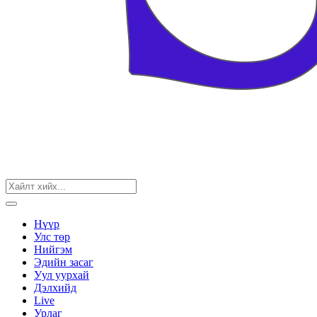
Нүүр
Улс төр
Нийгэм
Эдийн засаг
Уул уурхай
Дэлхийд
Live
Урлаг