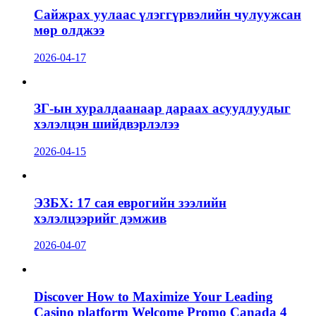
Сайжрах уулаас үлэггүрвэлийн чулуужсан
мөр олджээ
2026-04-17
ЗГ-ын хуралдаанаар дараах асуудлуудыг
хэлэлцэн шийдвэрлэлээ
2026-04-15
ЭЗБХ: 17 сая еврогийн зээлийн
хэлэлцээрийг дэмжив
2026-04-07
Discover How to Maximize Your Leading
Casino platform Welcome Promo Canada 4