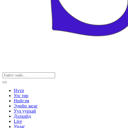
Нүүр
Улс төр
Нийгэм
Эдийн засаг
Уул уурхай
Дэлхийд
Live
Урлаг