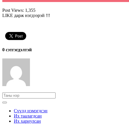
Post Views:
1,355
LIKE дарж нэгдээрэй !!!
0 cэтгэгдэлтэй
Сүүлд нэмэгдсэн
Их таалагдсан
Их хариулсан