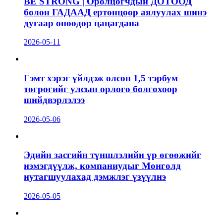
BE STRONG | Оролцогчдын ДОТООД
болон ГАДААД ертөнцөөр аялуулах шинэ
дугаар өнөөдөр цацагдана
2026-05-11
Гэмт хэрэг үйлдэж олсон 1,5 тэрбум
төгрөгийг улсын орлого болгохоор
шийдвэрлэлээ
2026-05-06
Эдийн засгийн түншлэлийн үр өгөөжийг
нэмэгдүүлж, компаниудыг Монголд
нутагшуулахад дэмжлэг үзүүлнэ
2026-05-05