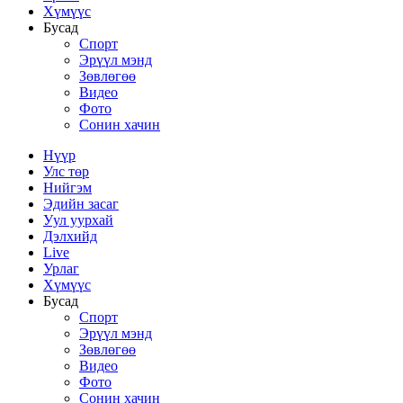
Хүмүүс
Бусад
Спорт
Эрүүл мэнд
Зөвлөгөө
Видео
Фото
Сонин хачин
Нүүр
Улс төр
Нийгэм
Эдийн засаг
Уул уурхай
Дэлхийд
Live
Урлаг
Хүмүүс
Бусад
Спорт
Эрүүл мэнд
Зөвлөгөө
Видео
Фото
Сонин хачин