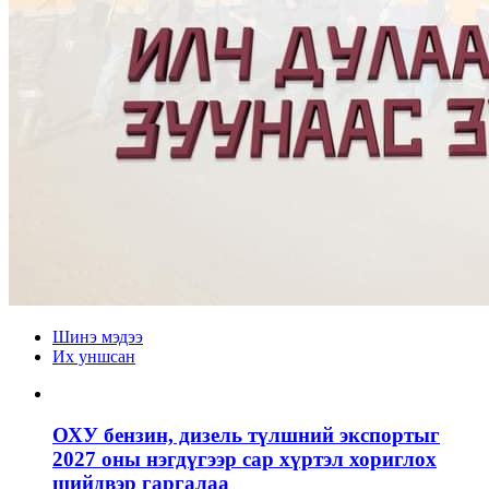
Шинэ мэдээ
Их уншсан
ОХУ бензин, дизель түлшний экспортыг
2027 оны нэгдүгээр сар хүртэл хориглох
шийдвэр гаргалаа