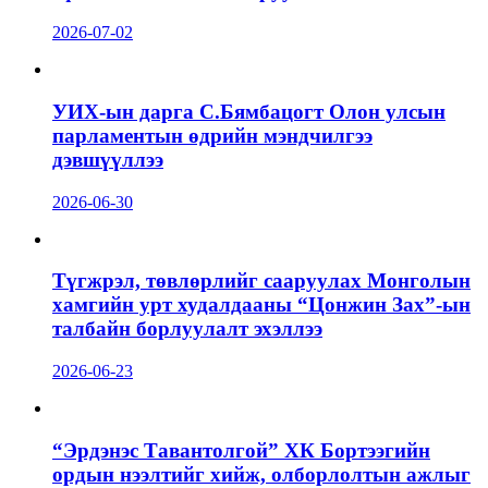
2026-07-02
УИХ-ын дарга С.Бямбацогт Олон улсын
парламентын өдрийн мэндчилгээ
дэвшүүллээ
2026-06-30
Түгжрэл, төвлөрлийг сааруулах Монголын
хамгийн урт худалдааны “Цонжин Зах”-ын
талбайн борлуулалт эхэллээ
2026-06-23
“Эрдэнэс Тавантолгой” ХК Бортээгийн
ордын нээлтийг хийж, олборлолтын ажлыг