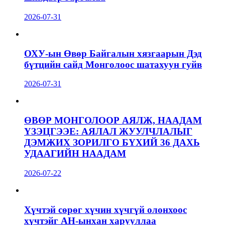
2026-07-31
ОХУ-ын Өвөр Байгалын хязгаарын Дэд
бүтцийн сайд Монголоос шатахуун гуйв
2026-07-31
ӨВӨР МОНГОЛООР АЯЛЖ, НААДАМ
ҮЗЭЦГЭЭЕ: АЯЛАЛ ЖУУЛЧЛАЛЫГ
ДЭМЖИХ ЗОРИЛГО БҮХИЙ 36 ДАХЬ
УДААГИЙН НААДАМ
2026-07-22
Хүчтэй сөрөг хүчин хүчгүй олонхоос
хүчтэйг АН-ынхан харууллаа