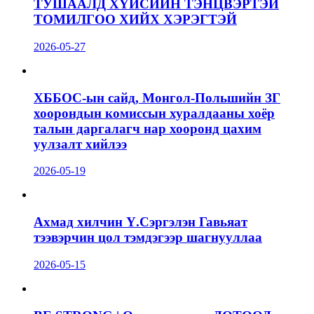
ТУШААЛД ХҮЙСИЙН ТЭНЦВЭРТЭЙ
ТОМИЛГОО ХИЙХ ХЭРЭГТЭЙ
2026-05-27
ХББОС-ын сайд, Монгол-Польшийн ЗГ
хоорондын комиссын хуралдааны хоёр
талын даргалагч нар хооронд цахим
уулзалт хийлээ
2026-05-19
Ахмад хилчин Ү.Сэргэлэн Гавьяат
тээвэрчин цол тэмдэгээр шагнууллаа
2026-05-15