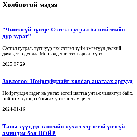
Холбоотой мэдээ
“Чимээгүй түнэр: Сэтгэл гутрал ба нийгмийн
дүр зураг”
Сэтгэл гутрал, түгшүүр гэх сэтгэл зүйн эмгэгүүд дэлхий
даяар, тэр дундаа Монголд ч нэлээн өргөн хүрэ
2025-07-29
Зөвлөгөө: Нойргүйдлийг хялбар анагаах аргууд
Нойргүйдэл гэдэг нь унтах ёстой цагтаа унтаж чадахгүй байх,
нойрсох хугацаа багасах унтсан ч амарч ч
2024-01-16
Таны хүүхдэд хамгийн чухал хэрэгтэй үнэгүй
аминдэм бол НОЙР