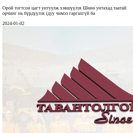
Орой тогтсон цагт унтуулж хэвшүүлэх Шөнө унтахад таатай
орчинг нь бүрдүүлэх (дуу чимээ гаргахгүй ба
2024-01-02