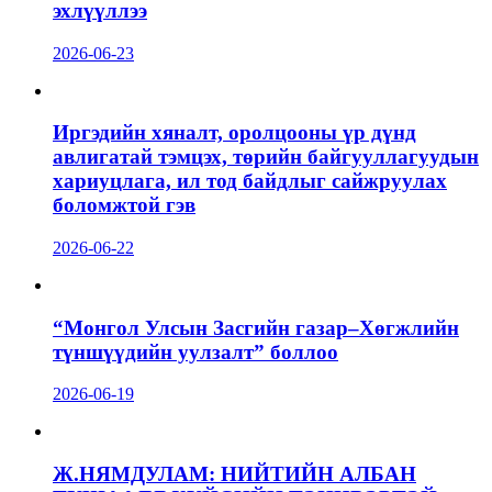
эхлүүллээ
2026-06-23
Иргэдийн хяналт, оролцооны үр дүнд
авлигатай тэмцэх, төрийн байгууллагуудын
хариуцлага, ил тод байдлыг сайжруулах
боломжтой гэв
2026-06-22
“Монгол Улсын Засгийн газар–Хөгжлийн
түншүүдийн уулзалт” боллоо
2026-06-19
Ж.НЯМДУЛАМ: НИЙТИЙН АЛБАН