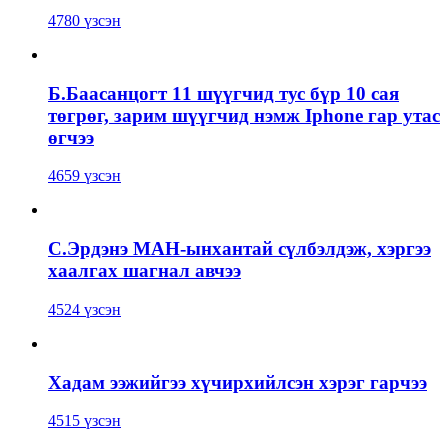
4780 үзсэн
Б.Баасанцогт 11 шүүгчид тус бүр 10 сая
төгрөг, зарим шүүгчид нэмж Iphone гар утас
өгчээ
4659 үзсэн
С.Эрдэнэ МАН-ынхантай сүлбэлдэж, хэргээ
хаалгах шагнал авчээ
4524 үзсэн
Хадам ээжийгээ хүчирхийлсэн хэрэг гарчээ
4515 үзсэн