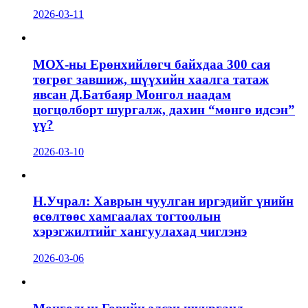
2026-03-11
МОХ-ны Ерөнхийлөгч байхдаа 300 сая
төгрөг завшиж, шүүхийн хаалга татаж
явсан Д.Батбаяр Монгол наадам
цогцолборт шургалж, дахин “мөнгө идсэн”
үү?
2026-03-10
Н.Учрал: Хаврын чуулган иргэдийг үнийн
өсөлтөөс хамгаалах тогтоолын
хэрэгжилтийг хангуулахад чиглэнэ
2026-03-06