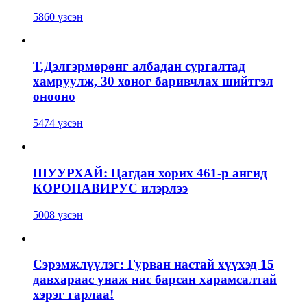
5860 үзсэн
Т.Дэлгэрмөрөнг албадан сургалтад
хамруулж, 30 хоног баривчлах шийтгэл
онооно
5474 үзсэн
ШУУРХАЙ: Цагдан хорих 461-р ангид
КОРОНАВИРУС илэрлээ
5008 үзсэн
Сэрэмжлүүлэг: Гурван настай хүүхэд 15
давхараас унаж нас барсан харамсалтай
хэрэг гарлаа!