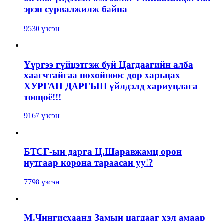
эрэн сурвалжилж байна
9530 үзсэн
Үүргээ гүйцэтгэж буй Цагдаагийн алба
хаагчтайгаа нохойноос дор харьцах
ХУРГАН ДАРГЫН үйлдэлд хариуцлага
тооцоё!!!
9167 үзсэн
БТСГ-ын дарга Ц.Шаравжамц орон
нутгаар корона тараасан уу!?
7798 үзсэн
М.Чингисхаанд Замын цагдааг хэл амаар