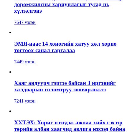
доромжилсны хариуцлагыг тусад нь
хүлээлгэнэ
7647 үзсэн
ЭМЯ-наас 14 хоногийн хатуу хөл хорио
тогтоох санал гаргалаа
7449 үзсэн
Хаяг андуурч гэртээ байсан 3 иргэнийг
халдварын голомтруу зөөвөрлөжээ
7241 үзсэн
ХХТЭХ: Хориг нээгдэж ажлаа хийх гэхээр
төрийн албан хаагчид авлига нэхээд байна