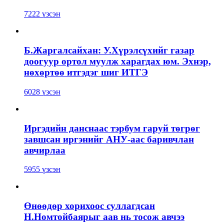
7222 үзсэн
Б.Жаргалсайхан: У.Хүрэлсүхийг газар
доогуур ортол муулж харагдах юм. Эхнэр,
нөхөртөө итгэдэг шиг ИТГЭ
6028 үзсэн
Иргэдийн данснаас тэрбум гаруй төгрөг
завшсан иргэнийг АНУ-аас баривчлан
авчирлаа
5955 үзсэн
Өнөөдөр хорихоос суллагдсан
Н.Номтойбаярыг аав нь тосож авчээ