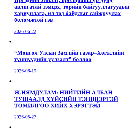
Иргэдийн хяналт, оролцооны үр дүнд
авлигатай тэмцэх, төрийн байгууллагуудын
хариуцлага, ил тод байдлыг сайжруулах
боломжтой гэв
2026-06-22
“Монгол Улсын Засгийн газар–Хөгжлийн
түншүүдийн уулзалт” боллоо
2026-06-19
Ж.НЯМДУЛАМ: НИЙТИЙН АЛБАН
ТУШААЛД ХҮЙСИЙН ТЭНЦВЭРТЭЙ
ТОМИЛГОО ХИЙХ ХЭРЭГТЭЙ
2026-05-27