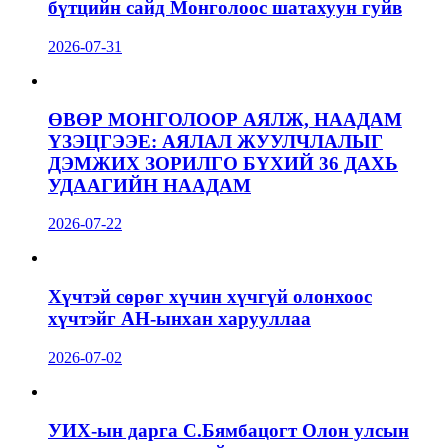
бүтцийн сайд Монголоос шатахуун гуйв
2026-07-31
ӨВӨР МОНГОЛООР АЯЛЖ, НААДАМ
ҮЗЭЦГЭЭЕ: АЯЛАЛ ЖУУЛЧЛАЛЫГ
ДЭМЖИХ ЗОРИЛГО БҮХИЙ 36 ДАХЬ
УДААГИЙН НААДАМ
2026-07-22
Хүчтэй сөрөг хүчин хүчгүй олонхоос
хүчтэйг АН-ынхан харууллаа
2026-07-02
УИХ-ын дарга С.Бямбацогт Олон улсын