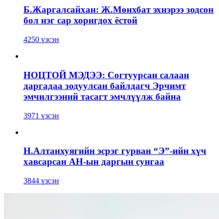
Б.Жаргалсайхан: Ж.Мөнхбат эхнэрээ зодсон
бол нэг сар хоригдох ёстой
4250 үзсэн
НОЦТОЙ МЭДЭЭ: Согтуурсан салаан
даргадаа зодуулсан байлдагч Эрчимт
эмчилгээний тасагт эмчлүүлж байна
3971 үзсэн
Н.Алтанхуягийн эсрэг гурван “Э”-ийн хүч
хавсарсан АН-ын даргын сунгаа
3844 үзсэн