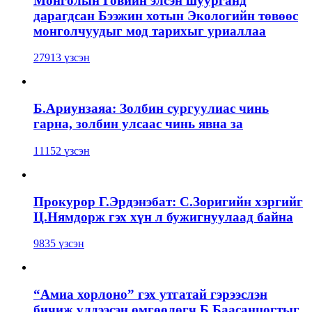
Монголын Говийн элсэн шуурганд
дарагдсан Бээжин хотын Экологийн төвөөс
монголчуудыг мод тарихыг уриаллаа
27913 үзсэн
Б.Ариунзаяа: Золбин сургуулиас чинь
гарна, золбин улсаас чинь явна за
11152 үзсэн
Прокурор Г.Эрдэнэбат: С.Зоригийн хэргийг
Ц.Нямдорж гэх хүн л бужигнуулаад байна
9835 үзсэн
“Амиа хорлоно” гэх утгатай гэрээслэн
бичиж үлдээсэн өмгөөлөгч Б.Баасанцогтыг