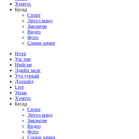
Хүмүүс
Бусад
Спорт
Эрүүл мэнд
Зөвлөгөө
Видео
Фото
Сонин хачин
Нүүр
Улс төр
Нийгэм
Эдийн засаг
Уул уурхай
Дэлхийд
Live
Урлаг
Хүмүүс
Бусад
Спорт
Эрүүл мэнд
Зөвлөгөө
Видео
Фото
Сонин хачин