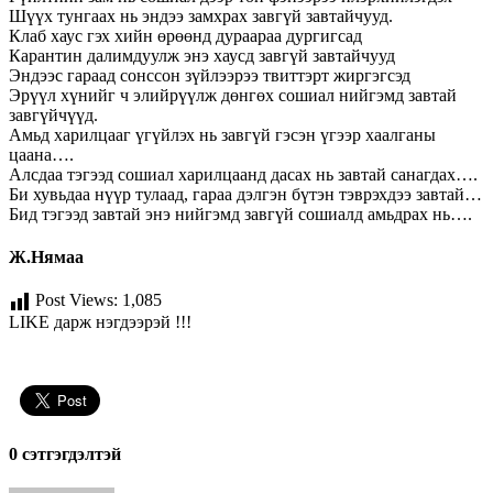
Шүүх тунгаах нь эндээ замхрах завгүй завтайчууд.
Клаб хаус гэх хийн өрөөнд дураараа дургигсад
Карантин далимдуулж энэ хаусд завгүй завтайчууд
Эндээс гараад сонссон зүйлээрээ твиттэрт жиргэгсэд
Эрүүл хүнийг ч элийрүүлж дөнгөх сошиал нийгэмд завтай
завгүйчүүд.
Амьд харилцааг үгүйлэх нь завгүй гэсэн үгээр хаалганы
цаана….
Алсдаа тэгээд сошиал харилцаанд дасах нь завтай санагдах….
Би хувьдаа нүүр тулаад, гараа дэлгэн бүтэн тэврэхдээ завтай…
Бид тэгээд завтай энэ нийгэмд завгүй сошиалд амьдрах нь….
Ж.Нямаа
Post Views:
1,085
LIKE дарж нэгдээрэй !!!
0 cэтгэгдэлтэй