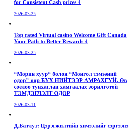
for Consistent Cash prizes 4
2026-03-25
Top rated Virtual casino Welcome Gift Canada
Your Path to Better Rewards 4
2026-03-25
“Морин хуур“ болон “Монгол тэмээний
өдөр”-өөр БҮХ НИЙТЭЭР АМРАХГҮЙ. Өв
соёлоо тунхаглан хамгаалах зорилготой
ТЭМДЭГЛЭЛТ ӨДӨР
2026-03-11
Д.Батлут: Цэрэгжилтийн хичээлийг сэргээнэ