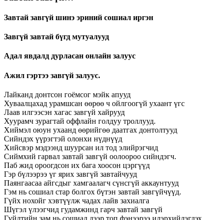
Завтай завгүй шинэ эриний сошиал иргэн
Завгүй завтай бүгд мутуалууд
Адал явдалд дурласан онлайн залуус
Ажил гэртээ завгүй залуус.
Лайканд донтсон гоёмсог мэйк апууд
Хуваалцахад урамшсан өөрөө ч ойлгоогүй ухаант үгс
Лаав илгээсэн хагас завгүй хайрууд
Хуурамч зурагтай оффлайн голдуу троллууд.
Хиймэл оюун ухаанд өөрийгөө даатгах донтолтууд
Сийндэх үүрэгтэй олонхи нүднүүд
Хийсвэр мэдээнд шуурсан ил тод элийрэгчид
Сиймхий гарвал завтай завгүй оолоороо сийндэгч.
Паб жид ороогдсон их бага хоосон цэргүүд
Гэр бүлээрээ үг ярих завгүй завтайчууд
Паянгаасаа айгсдыг хамгаалагч сүнсгүй аккаунтууд
Гэм нь сошиал стар болгох бүтэн завтай завгүйчүүд.
Гүйх нохойг хэвтүүлж чадах лайв захиалга
Шүгэл үлээгчид гудамжинд гарч завтай завгүй
Гүйлтийн зам нь сошиал дээр топ фэнээрээ илэрхийлэгдэх