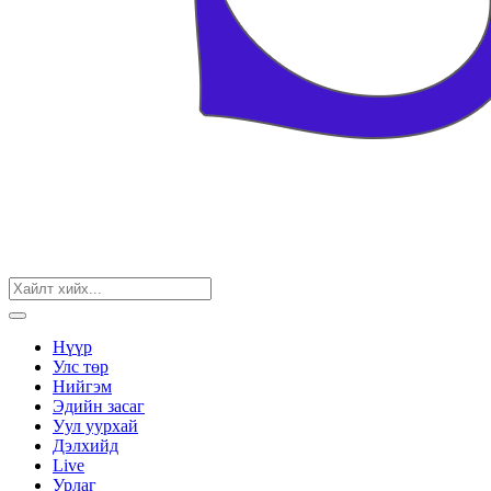
Нүүр
Улс төр
Нийгэм
Эдийн засаг
Уул уурхай
Дэлхийд
Live
Урлаг