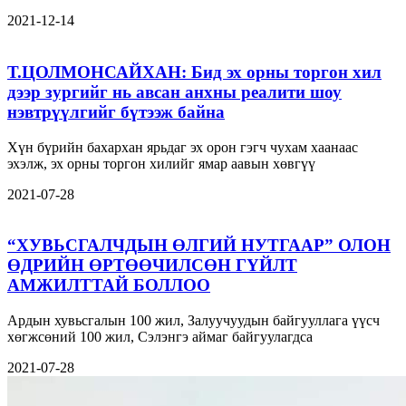
2021-12-14
Т.ЦОЛМОНСАЙХАН: Бид эх орны торгон хил
дээр зургийг нь авсан анхны реалити шоу
нэвтрүүлгийг бүтээж байна
Хүн бүрийн бахархан ярьдаг эх орон гэгч чухам хаанаас
эхэлж, эх орны торгон хилийг ямар аавын хөвгүү
2021-07-28
“ХУВЬСГАЛЧДЫН ӨЛГИЙ НУТГААР” ОЛОН
ӨДРИЙН ӨРТӨӨЧИЛСӨН ГҮЙЛТ
АМЖИЛТТАЙ БОЛЛОО
Ардын хувьсгалын 100 жил, Залуучуудын байгууллага үүсч
хөгжсөний 100 жил, Сэлэнгэ аймаг байгуулагдса
2021-07-28