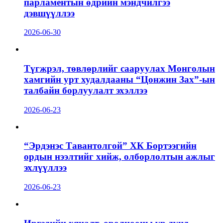
парламентын өдрийн мэндчилгээ
дэвшүүллээ
2026-06-30
Түгжрэл, төвлөрлийг сааруулах Монголын
хамгийн урт худалдааны “Цонжин Зах”-ын
талбайн борлуулалт эхэллээ
2026-06-23
“Эрдэнэс Тавантолгой” ХК Бортээгийн
ордын нээлтийг хийж, олборлолтын ажлыг
эхлүүллээ
2026-06-23