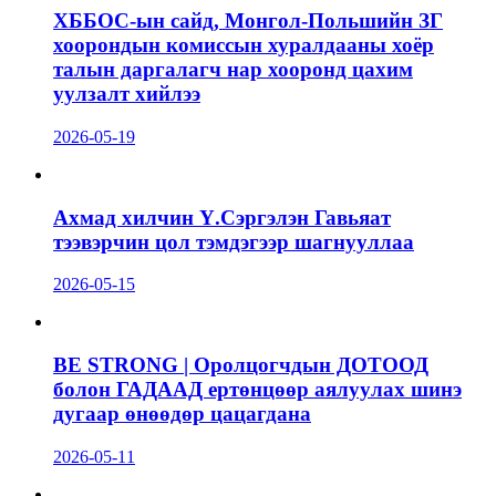
ХББОС-ын сайд, Монгол-Польшийн ЗГ
хоорондын комиссын хуралдааны хоёр
талын даргалагч нар хооронд цахим
уулзалт хийлээ
2026-05-19
Ахмад хилчин Ү.Сэргэлэн Гавьяат
тээвэрчин цол тэмдэгээр шагнууллаа
2026-05-15
BE STRONG | Оролцогчдын ДОТООД
болон ГАДААД ертөнцөөр аялуулах шинэ
дугаар өнөөдөр цацагдана
2026-05-11