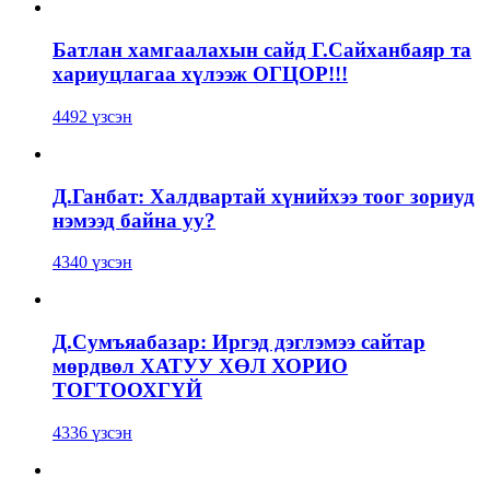
Батлан хамгаалахын сайд Г.Сайханбаяр та
хариуцлагаа хүлээж ОГЦОР!!!
4492 үзсэн
Д.Ганбат: Халдвартай хүнийхээ тоог зориуд
нэмээд байна уу?
4340 үзсэн
Д.Сумъяабазар: Иргэд дэглэмээ сайтар
мөрдвөл ХАТУУ ХӨЛ ХОРИО
ТОГТООХГҮЙ
4336 үзсэн