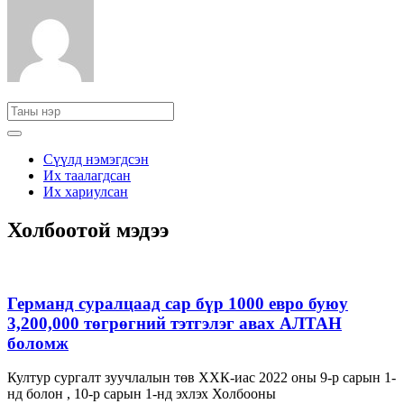
Сүүлд нэмэгдсэн
Их таалагдсан
Их хариулсан
Холбоотой мэдээ
Германд суралцаад сар бүр 1000 евро буюу
3,200,000 төгрөгний тэтгэлэг авах АЛТАН
боломж
Култур сургалт зуучлалын төв ХХК-иас 2022 оны 9-р сарын 1-
нд болон , 10-р сарын 1-нд эхлэх Холбооны