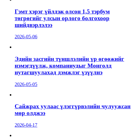
Гэмт хэрэг үйлдэж олсон 1,5 тэрбум
төгрөгийг улсын орлого болгохоор
шийдвэрлэлээ
2026-05-06
Эдийн засгийн түншлэлийн үр өгөөжийг
нэмэгдүүлж, компаниудыг Монголд
нутагшуулахад дэмжлэг үзүүлнэ
2026-05-05
Сайжрах уулаас үлэггүрвэлийн чулуужсан
мөр олджээ
2026-04-17