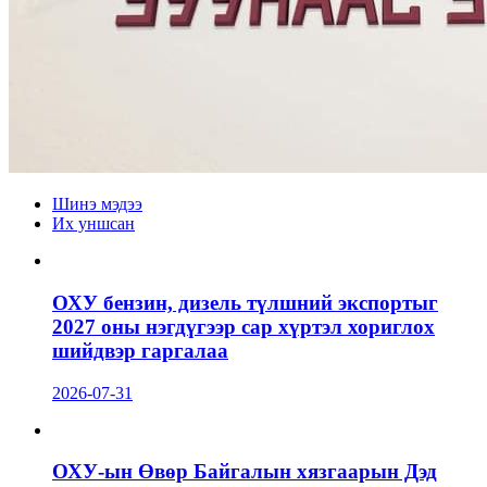
Шинэ мэдээ
Их уншсан
ОХУ бензин, дизель түлшний экспортыг
2027 оны нэгдүгээр сар хүртэл хориглох
шийдвэр гаргалаа
2026-07-31
ОХУ-ын Өвөр Байгалын хязгаарын Дэд