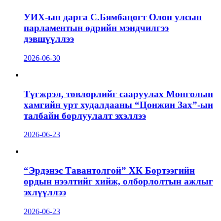
УИХ-ын дарга С.Бямбацогт Олон улсын
парламентын өдрийн мэндчилгээ
дэвшүүллээ
2026-06-30
Түгжрэл, төвлөрлийг сааруулах Монголын
хамгийн урт худалдааны “Цонжин Зах”-ын
талбайн борлуулалт эхэллээ
2026-06-23
“Эрдэнэс Тавантолгой” ХК Бортээгийн
ордын нээлтийг хийж, олборлолтын ажлыг
эхлүүллээ
2026-06-23