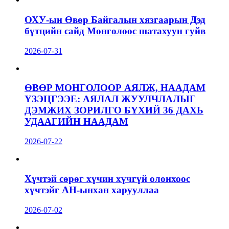
ОХУ-ын Өвөр Байгалын хязгаарын Дэд
бүтцийн сайд Монголоос шатахуун гуйв
2026-07-31
ӨВӨР МОНГОЛООР АЯЛЖ, НААДАМ
ҮЗЭЦГЭЭЕ: АЯЛАЛ ЖУУЛЧЛАЛЫГ
ДЭМЖИХ ЗОРИЛГО БҮХИЙ 36 ДАХЬ
УДААГИЙН НААДАМ
2026-07-22
Хүчтэй сөрөг хүчин хүчгүй олонхоос
хүчтэйг АН-ынхан харууллаа
2026-07-02