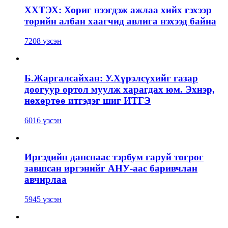
ХХТЭХ: Хориг нээгдэж ажлаа хийх гэхээр
төрийн албан хаагчид авлига нэхээд байна
7208 үзсэн
Б.Жаргалсайхан: У.Хүрэлсүхийг газар
доогуур ортол муулж харагдах юм. Эхнэр,
нөхөртөө итгэдэг шиг ИТГЭ
6016 үзсэн
Иргэдийн данснаас тэрбум гаруй төгрөг
завшсан иргэнийг АНУ-аас баривчлан
авчирлаа
5945 үзсэн