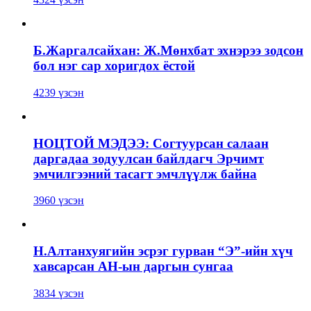
Б.Жаргалсайхан: Ж.Мөнхбат эхнэрээ зодсон
бол нэг сар хоригдох ёстой
4239 үзсэн
НОЦТОЙ МЭДЭЭ: Согтуурсан салаан
даргадаа зодуулсан байлдагч Эрчимт
эмчилгээний тасагт эмчлүүлж байна
3960 үзсэн
Н.Алтанхуягийн эсрэг гурван “Э”-ийн хүч
хавсарсан АН-ын даргын сунгаа
3834 үзсэн