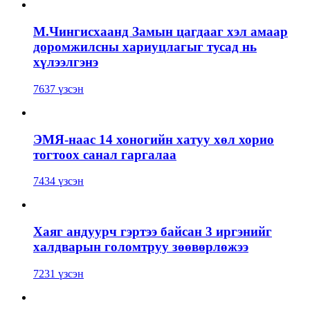
М.Чингисхаанд Замын цагдааг хэл амаар
доромжилсны хариуцлагыг тусад нь
хүлээлгэнэ
7637 үзсэн
ЭМЯ-наас 14 хоногийн хатуу хөл хорио
тогтоох санал гаргалаа
7434 үзсэн
Хаяг андуурч гэртээ байсан 3 иргэнийг
халдварын голомтруу зөөвөрлөжээ
7231 үзсэн