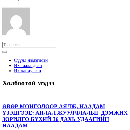
Сүүлд нэмэгдсэн
Их таалагдсан
Их хариулсан
Холбоотой мэдээ
ӨВӨР МОНГОЛООР АЯЛЖ, НААДАМ
ҮЗЭЦГЭЭЕ: АЯЛАЛ ЖУУЛЧЛАЛЫГ ДЭМЖИХ
ЗОРИЛГО БҮХИЙ 36 ДАХЬ УДААГИЙН
НААДАМ