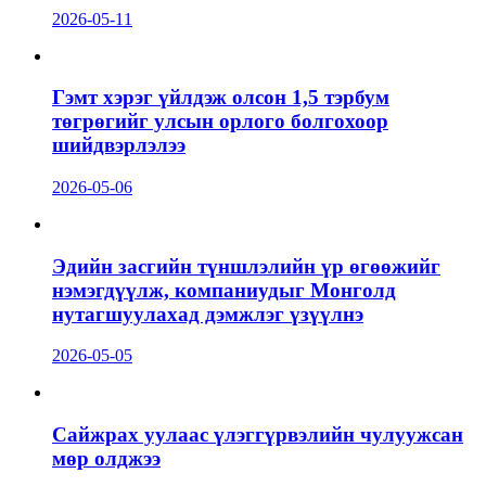
2026-05-11
Гэмт хэрэг үйлдэж олсон 1,5 тэрбум
төгрөгийг улсын орлого болгохоор
шийдвэрлэлээ
2026-05-06
Эдийн засгийн түншлэлийн үр өгөөжийг
нэмэгдүүлж, компаниудыг Монголд
нутагшуулахад дэмжлэг үзүүлнэ
2026-05-05
Сайжрах уулаас үлэггүрвэлийн чулуужсан
мөр олджээ