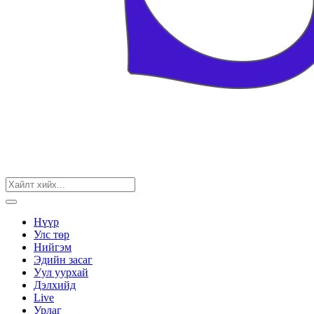
Нүүр
Улс төр
Нийгэм
Эдийн засаг
Уул уурхай
Дэлхийд
Live
Урлаг