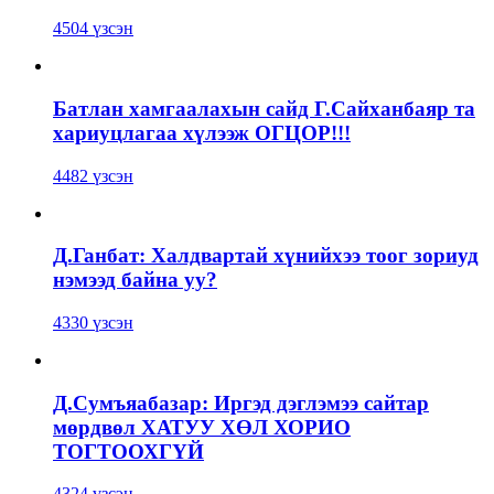
4504 үзсэн
Батлан хамгаалахын сайд Г.Сайханбаяр та
хариуцлагаа хүлээж ОГЦОР!!!
4482 үзсэн
Д.Ганбат: Халдвартай хүнийхээ тоог зориуд
нэмээд байна уу?
4330 үзсэн
Д.Сумъяабазар: Иргэд дэглэмээ сайтар
мөрдвөл ХАТУУ ХӨЛ ХОРИО
ТОГТООХГҮЙ
4324 үзсэн