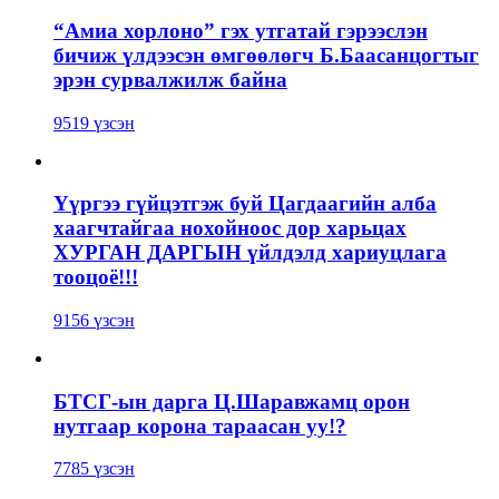
“Амиа хорлоно” гэх утгатай гэрээслэн
бичиж үлдээсэн өмгөөлөгч Б.Баасанцогтыг
эрэн сурвалжилж байна
9519 үзсэн
Үүргээ гүйцэтгэж буй Цагдаагийн алба
хаагчтайгаа нохойноос дор харьцах
ХУРГАН ДАРГЫН үйлдэлд хариуцлага
тооцоё!!!
9156 үзсэн
БТСГ-ын дарга Ц.Шаравжамц орон
нутгаар корона тараасан уу!?
7785 үзсэн