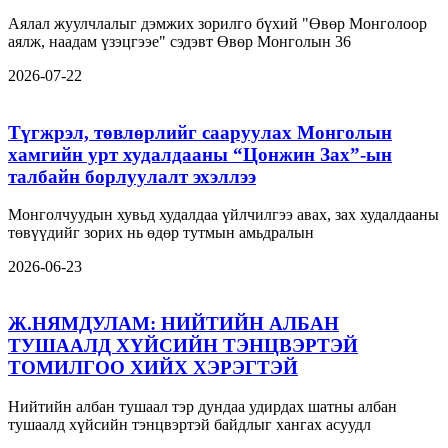
Аялал жуулчлалыг дэмжих зорилго бүхий "Өвөр Монголоор
аялж, наадам үзэцгээе" сэдэвт Өвөр Монголын 36
2026-07-22
Түгжрэл, төвлөрлийг сааруулах Монголын
хамгийн урт худалдааны “Цонжин Зах”-ын
талбайн борлуулалт эхэллээ
Монголчуудын хувьд худалдаа үйлчилгээ авах, зах худалдааны
төвүүдийг зорих нь өдөр тутмын амьдралын
2026-06-23
Ж.НЯМДУЛАМ: НИЙТИЙН АЛБАН
ТУШААЛД ХҮЙСИЙН ТЭНЦВЭРТЭЙ
ТОМИЛГОО ХИЙХ ХЭРЭГТЭЙ
Нийтийн албан тушаал тэр дундаа удирдах шатны албан
тушаалд хүйсийн тэнцвэртэй байдлыг хангах асуудл