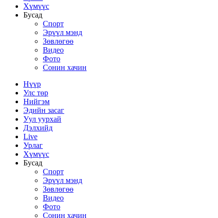
Хүмүүс
Бусад
Спорт
Эрүүл мэнд
Зөвлөгөө
Видео
Фото
Сонин хачин
Нүүр
Улс төр
Нийгэм
Эдийн засаг
Уул уурхай
Дэлхийд
Live
Урлаг
Хүмүүс
Бусад
Спорт
Эрүүл мэнд
Зөвлөгөө
Видео
Фото
Сонин хачин