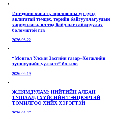
Иргэдийн хяналт, оролцооны үр дүнд
авлигатай тэмцэх, төрийн байгууллагуудын
хариуцлага, ил тод байдлыг сайжруулах
боломжтой гэв
2026-06-22
“Монгол Улсын Засгийн газар–Хөгжлийн
түншүүдийн уулзалт” боллоо
2026-06-19
Ж.НЯМДУЛАМ: НИЙТИЙН АЛБАН
ТУШААЛД ХҮЙСИЙН ТЭНЦВЭРТЭЙ
ТОМИЛГОО ХИЙХ ХЭРЭГТЭЙ
2026-05-27