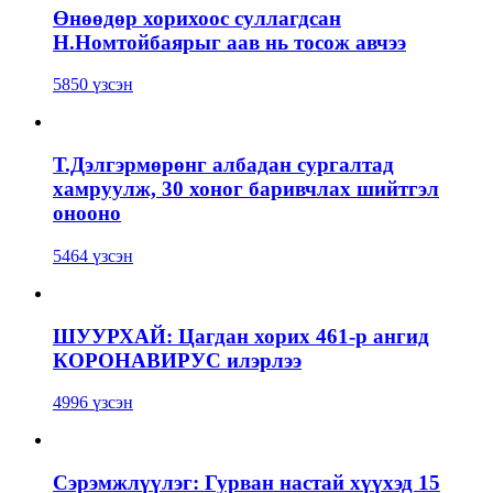
Өнөөдөр хорихоос суллагдсан
Н.Номтойбаярыг аав нь тосож авчээ
5850 үзсэн
Т.Дэлгэрмөрөнг албадан сургалтад
хамруулж, 30 хоног баривчлах шийтгэл
онооно
5464 үзсэн
ШУУРХАЙ: Цагдан хорих 461-р ангид
КОРОНАВИРУС илэрлээ
4996 үзсэн
Сэрэмжлүүлэг: Гурван настай хүүхэд 15