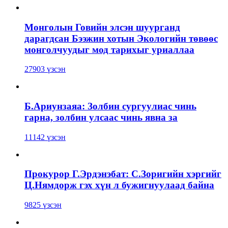
Монголын Говийн элсэн шуурганд
дарагдсан Бээжин хотын Экологийн төвөөс
монголчуудыг мод тарихыг уриаллаа
27903 үзсэн
Б.Ариунзаяа: Золбин сургуулиас чинь
гарна, золбин улсаас чинь явна за
11142 үзсэн
Прокурор Г.Эрдэнэбат: С.Зоригийн хэргийг
Ц.Нямдорж гэх хүн л бужигнуулаад байна
9825 үзсэн