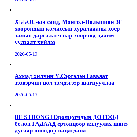
ХББОС-ын сайд, Монгол-Польшийн ЗГ
хоорондын комиссын хуралдааны хоёр
талын даргалагч нар хооронд цахим
уулзалт хийлээ
2026-05-19
Ахмад хилчин Ү.Сэргэлэн Гавьяат
тээвэрчин цол тэмдэгээр шагнууллаа
2026-05-15
BE STRONG | Оролцогчдын ДОТООД
болон ГАДААД ертөнцөөр аялуулах шинэ
дугаар өнөөдөр цацагдана