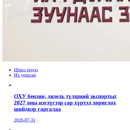
Шинэ мэдээ
Их уншсан
ОХУ бензин, дизель түлшний экспортыг
2027 оны нэгдүгээр сар хүртэл хориглох
шийдвэр гаргалаа
2026-07-31