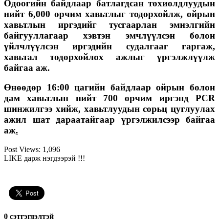
Одоогийн байдлаар батлагдсан тохиолдлуудын
нийт 6,000 орчим хавьтлыг тодорхойлж, ойрын
хавьтлын иргэдийг тусгаарлан эмнэлгийн
байгууллагаар хэвтэн эмчлүүлсэн болон
үйлчлүүлсэн иргэдийн судалгааг гаргаж,
хавьтал тодорхойлох ажлыг үргэлжлүүлж
байгаа аж.
Өнөөдөр 16:00 цагийн байдлаар ойрын болон
дам хавьтлын нийт 700 орчим иргэнд PCR
шинжилгээ хийж, хавьтлуудын сорьц цуглуулах
ажил шат дараатайгаар үргэлжилсээр байгаа
аж
.
Post Views:
1,096
LIKE дарж нэгдээрэй !!!
0 cэтгэгдэлтэй