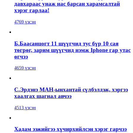
давхараас унаж нас барсан харамсалтай
хэрэг гарлаа!
4769 үзсэн
Б.Баасанцогт 11 шүүгчид тус бүр 10 сая
төгрөг, зарим шүүгчид нэмж Iphone гар утас
өгчээ
4659 үзсэн
С.Эрдэнэ МАН-ынхантай сүлбэлдэж, хэргээ
хаалгах шагнал авчээ
4513 үзсэн
Хадам ээжийгээ хүчирхийлсэн хэрэг гарчээ