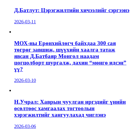
Д.Батлут: Цэрэгжилтийн хичээлийг сэргээнэ
2026-03-11
МОХ-ны Ерөнхийлөгч байхдаа 300 сая
төгрөг завшиж, шүүхийн хаалга татаж
явсан Д.Батбаяр Монгол наадам
цогцолборт шургалж, дахин “мөнгө идсэн”
үү?
2026-03-10
Н.Учрал: Хаврын чуулган иргэдийг үнийн
өсөлтөөс хамгаалах тогтоолын
хэрэгжилтийг хангуулахад чиглэнэ
2026-03-06