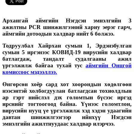
Архангай аймгийн Нэгдсэн эмнэлгийн 3
ажилтны PCR шинжилгээний хариу эерэг гарч,
аймгийн дотоодын халдвар нийт 6 болжээ.
Тодруулбал Хайрхан сумын 1, Эрдэнэбулган
сумын 5 иргэнээс КОВИД-19 вирусийн халдвар
батлагдаж, тандалт судалгааны ажил
үргэлжилж байгаа тухай тус
аймгийн Онцгой
комиссоос мэдээллээ.
Өнгөрсөн хоёр сард хот хоорондын хөдөлгөөн
нээсэнтэй холбогдуулан батлагдсан тохиолдлын
ар гэрт нийслэл дэх голомтын бүсээс иргэд
ирснийг тогтоогоод байна. Үүнээс голомтлон,
вирусийн нууц үе үргэлжилж хэд хэдэн удаагийн
давтан шинжилгээгээр ийнхүү Нэгдсэн
эмнэлгийн ажилтнуудаас халдвар илэрчээ.