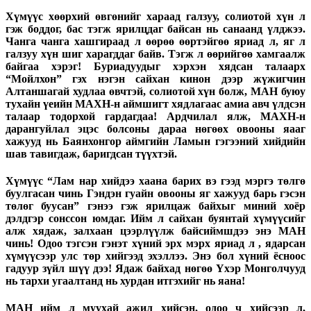
Хүмүүс хөөрхий өвгөнийг хараад галзуу, солиотой хүн л
гэж боддог, бас тэгж ярилцдаг байсан нь санаанд үлджээ.
Чанга чанга хашгираад л өөрөө өөртэйгөө яриад л, яг л
галзуу хүн шиг харагддаг байв. Тэгж л өөрийгөө хамгаалж
байгаа хэрэг! Буриадуудыг хэрхэн хядсан талаарх
“Мойлхон” гэх нэгэн сайхан кинон дээр жүжигчин
Алтаншагай худлаа өвчтэй, солиотой хүн болж, МАН буюу
тухайн үеийн МАХН-н аймшигт хядлагаас амиа авч үлдсэн
талаар тодорхой гардагдаа! Ардчилал ялж, МАХН-н
дарангуйлал эцэс болсоны дараа нөгөөх овооны яааг
хажууд нь Баянхонгор аймгийн Ламын гэгээний хийдийн
шав тавигдаж, баригдсан түүхтэй.
Хүмүүс “Лам нар хийдээ хаана барих вэ гээд мэргэ төлгө
буулгасан чинь Гэндэн гуайн овооны яг хажууд барь гэсэн
төлөг буусан” гэнээ гэж ярилцаж байхыг миний хоёр
дэлдгэр сонссон юмдаг. Ийм л сайхан буянтай хүмүүсийг
алж хядаж, залхаан цээрлүүлж байсиймшдээ энэ МАН
чинь! Одоо тэгсэн гэнэт хүний эрх мэрх яриад л , ядарсан
хүмүүсээр улс төр хийгээд эхэллээ. Энэ бол хүний ёсноос
гадуур зүйл шүү дээ! Ядаж байхад нөгөө Үхэр Монголчууд
нь тархи угаалтанд нь хурдан итгэхийг нь яана!
МАН ийм л муухай ажил хийсэн, одоо ч хийсээр л,