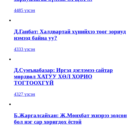
4485 үзсэн
Д.Ганбат: Халдвартай хүнийхээ тоог зориуд
нэмээд байна уу?
4333 үзсэн
Д.Сумъяабазар: Иргэд дэглэмээ сайтар
мөрдвөл ХАТУУ ХӨЛ ХОРИО
ТОГТООХГҮЙ
4327 үзсэн
Б.Жаргалсайхан: Ж.Мөнхбат эхнэрээ зодсон
бол нэг сар хоригдох ёстой