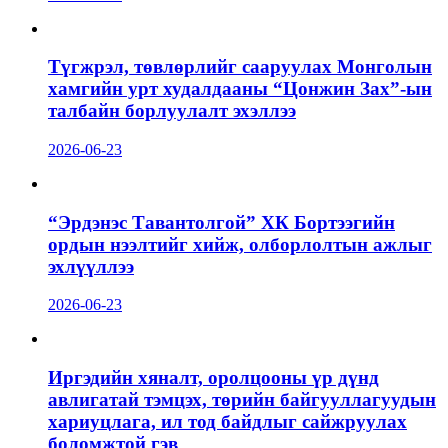
Түгжрэл, төвлөрлийг сааруулах Монголын
хамгийн урт худалдааны “Цонжин Зах”-ын
талбайн борлуулалт эхэллээ
2026-06-23
“Эрдэнэс Тавантолгой” ХК Бортээгийн
ордын нээлтийг хийж, олборлолтын ажлыг
эхлүүллээ
2026-06-23
Иргэдийн хяналт, оролцооны үр дүнд
авлигатай тэмцэх, төрийн байгууллагуудын
хариуцлага, ил тод байдлыг сайжруулах
боломжтой гэв