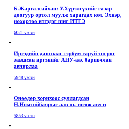
Б.Жаргалсайхан: У.Хүрэлсүхийг газар
доогуур ортол муулж харагдах юм. Эхнэр,
нөхөртөө итгэдэг шиг ИТГЭ
6021 үзсэн
Иргэдийн данснаас тэрбум гаруй төгрөг
завшсан иргэнийг АНУ-аас баривчлан
авчирлаа
5948 үзсэн
Өнөөдөр хорихоос суллагдсан
Н.Номтойбаярыг аав нь тосож авчээ
5853 үзсэн