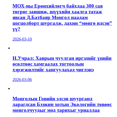
МОХ-ны Ерөнхийлөгч байхдаа 300 сая
төгрөг завшиж, шүүхийн хаалга татаж
явсан Д.Батбаяр Монгол наадам
цогцолборт шургалж, дахин “мөнгө идсэн”
үү?
2026-03-10
Н.Учрал: Хаврын чуулган иргэдийг үнийн
өсөлтөөс хамгаалах тогтоолын
хэрэгжилтийг хангуулахад чиглэнэ
2026-03-06
Монголын Говийн элсэн шуурганд
дарагдсан Бээжин хотын Экологийн төвөөс
монголчуудыг мод тарихыг уриаллаа