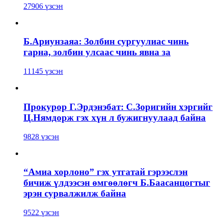
27906 үзсэн
Б.Ариунзаяа: Золбин сургуулиас чинь
гарна, золбин улсаас чинь явна за
11145 үзсэн
Прокурор Г.Эрдэнэбат: С.Зоригийн хэргийг
Ц.Нямдорж гэх хүн л бужигнуулаад байна
9828 үзсэн
“Амиа хорлоно” гэх утгатай гэрээслэн
бичиж үлдээсэн өмгөөлөгч Б.Баасанцогтыг
эрэн сурвалжилж байна
9522 үзсэн