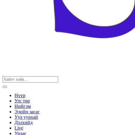
Нүүр
Улс төр
Нийгэм
Эдийн засаг
Уул уурхай
Дэлхийд
Live
Урлаг