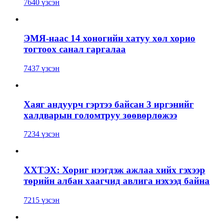
7640 үзсэн
ЭМЯ-наас 14 хоногийн хатуу хөл хорио
тогтоох санал гаргалаа
7437 үзсэн
Хаяг андуурч гэртээ байсан 3 иргэнийг
халдварын голомтруу зөөвөрлөжээ
7234 үзсэн
ХХТЭХ: Хориг нээгдэж ажлаа хийх гэхээр
төрийн албан хаагчид авлига нэхээд байна
7215 үзсэн