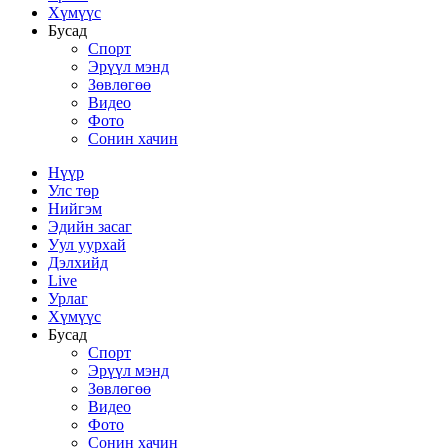
Хүмүүс
Бусад
Спорт
Эрүүл мэнд
Зөвлөгөө
Видео
Фото
Сонин хачин
Нүүр
Улс төр
Нийгэм
Эдийн засаг
Уул уурхай
Дэлхийд
Live
Урлаг
Хүмүүс
Бусад
Спорт
Эрүүл мэнд
Зөвлөгөө
Видео
Фото
Сонин хачин