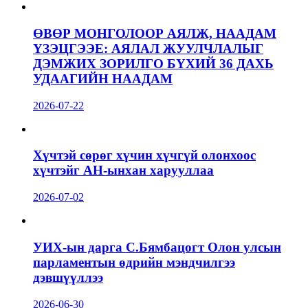
ӨВӨР МОНГОЛООР АЯЛЖ, НААДАМ
ҮЗЭЦГЭЭЕ: АЯЛАЛ ЖУУЛЧЛАЛЫГ
ДЭМЖИХ ЗОРИЛГО БҮХИЙ 36 ДАХЬ
УДААГИЙН НААДАМ
2026-07-22
Хүчтэй сөрөг хүчин хүчгүй олонхоос
хүчтэйг АН-ынхан харууллаа
2026-07-02
УИХ-ын дарга С.Бямбацогт Олон улсын
парламентын өдрийн мэндчилгээ
дэвшүүллээ
2026-06-30