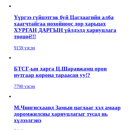
Үүргээ гүйцэтгэж буй Цагдаагийн алба
хаагчтайгаа нохойноос дор харьцах
ХУРГАН ДАРГЫН үйлдэлд хариуцлага
тооцоё!!!
9159 үзсэн
БТСГ-ын дарга Ц.Шаравжамц орон
нутгаар корона тараасан уу!?
7790 үзсэн
М.Чингисхаанд Замын цагдааг хэл амаар
доромжилсны хариуцлагыг тусад нь
хүлээлгэнэ