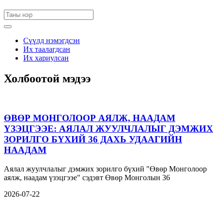
Сүүлд нэмэгдсэн
Их таалагдсан
Их хариулсан
Холбоотой мэдээ
ӨВӨР МОНГОЛООР АЯЛЖ, НААДАМ
ҮЗЭЦГЭЭЕ: АЯЛАЛ ЖУУЛЧЛАЛЫГ ДЭМЖИХ
ЗОРИЛГО БҮХИЙ 36 ДАХЬ УДААГИЙН
НААДАМ
Аялал жуулчлалыг дэмжих зорилго бүхий "Өвөр Монголоор
аялж, наадам үзэцгээе" сэдэвт Өвөр Монголын 36
2026-07-22