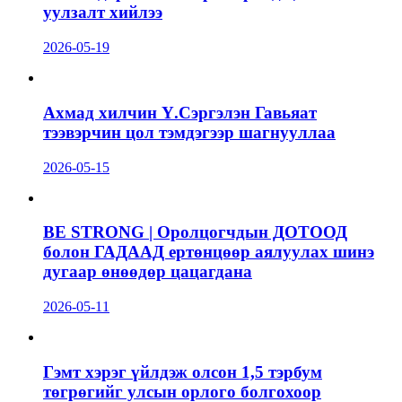
уулзалт хийлээ
2026-05-19
Ахмад хилчин Ү.Сэргэлэн Гавьяат
тээвэрчин цол тэмдэгээр шагнууллаа
2026-05-15
BE STRONG | Оролцогчдын ДОТООД
болон ГАДААД ертөнцөөр аялуулах шинэ
дугаар өнөөдөр цацагдана
2026-05-11
Гэмт хэрэг үйлдэж олсон 1,5 тэрбум
төгрөгийг улсын орлого болгохоор