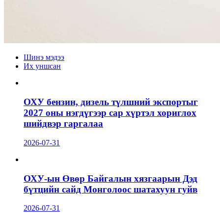
Шинэ мэдээ
Их уншсан
ОХУ бензин, дизель түлшний экспортыг
2027 оны нэгдүгээр сар хүртэл хориглох
шийдвэр гаргалаа
2026-07-31
ОХУ-ын Өвөр Байгалын хязгаарын Дэд
бүтцийн сайд Монголоос шатахуун гуйв
2026-07-31