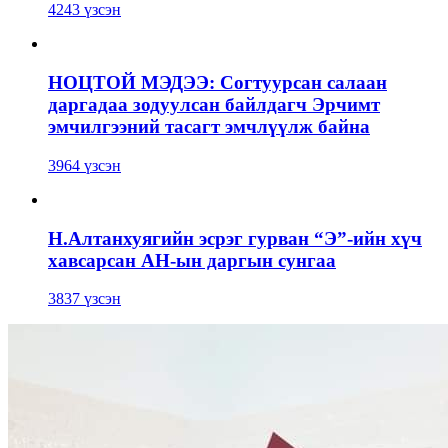
4243 үзсэн
НОЦТОЙ МЭДЭЭ: Согтуурсан салаан
даргадаа зодуулсан байлдагч Эрчимт
эмчилгээний тасагт эмчлүүлж байна
3964 үзсэн
Н.Алтанхуягийн эсрэг гурван “Э”-ийн хүч
хавсарсан АН-ын даргын сунгаа
3837 үзсэн