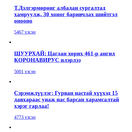
Т.Дэлгэрмөрөнг албадан сургалтад
хамруулж, 30 хоног баривчлах шийтгэл
онооно
5467 үзсэн
ШУУРХАЙ: Цагдан хорих 461-р ангид
КОРОНАВИРУС илэрлээ
5001 үзсэн
Сэрэмжлүүлэг: Гурван настай хүүхэд 15
давхараас унаж нас барсан харамсалтай
хэрэг гарлаа!
4773 үзсэн