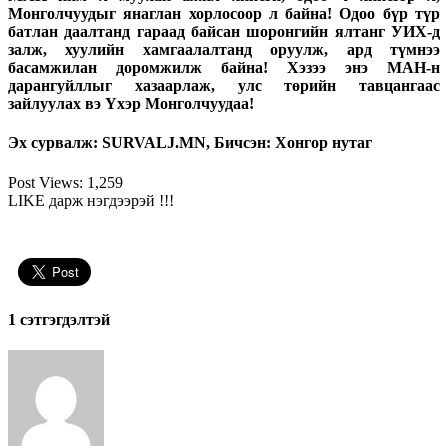
Монголчуудыг янаглан хорлосоор л байна! Одоо бүр түр
батлан даалтанд гараад байсан шоронгийн ялтанг УИХ-д
залж, хуулийн хамгаалалтанд оруулж, ард түмнээ
басамжилан доромжилж байна! Хэзээ энэ МАН-н
дарангуйллыг хазаарлаж, улс төрийн тавцангаас
зайлуулах вэ Үхэр Монголчуудаа!
Эх сурвалж: SURVALJ.MN, Бичсэн: Хонгор нутаг
Post Views:
1,259
LIKE дарж нэгдээрэй !!!
1 сэтгэгдэлтэй