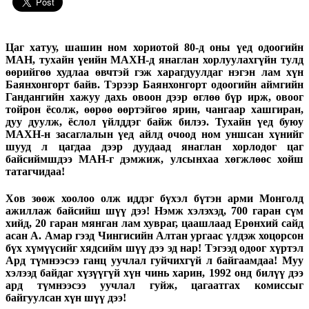
Цаг хатуу, шашин ном хориотой 80-д оны үед одоогийн
МАН, тухайн үеийн МАХН-д янаглан хорлуулахгүйн тулд
өөрийгөө худлаа өвчтэй гэж харагдуулдаг нэгэн лам хүн
Баянхонгорт байв. Тэрээр Баянхонгорт одоогийн аймгийн
Гандангийн хажуу дахь овоон дээр өглөө бүр ирж, овоог
тойрон ёсолж, өөрөө өөртэйгөө ярин, чангаар хашгиран,
дуу дуулж, ёслол үйлддэг байж билээ. Тухайн үед буюу
МАХН-н засаглалын үед айлд очоод ном уншсан хүнийг
шууд л цагдаа дээр дуудаад янаглан хорлодог цаг
байсиймшдээ МАН-г дэмжиж, улсынхаа хөгжлөөс хойш
татагчидаа!
Хов зөөж хоолоо олж иддэг бүхэл бүтэн арми Монголд
ажиллаж байсийш шүү дээ! Нэмж хэлэхэд, 700 гаран сүм
хийд, 20 гаран мянган лам хувраг, цаашлаад Ерөнхий сайд
асан А. Амар гээд Чингисийн Алтан ургаас үлдэж хоцорсон
бүх хүмүүсийг хядсийм шүү дээ эд нар! Тэгээд одоог хүртэл
Ард түмнээсээ ганц уучлал гуйчихгүй л байгаамдаа! Муу
хэлээд байдаг хүзүүгүй хүн чинь харин, 1992 онд билүү дээ
ард түмнээсээ уучлал гуйж, цагаатгах комиссыг
байгуулсан хүн шүү дээ!