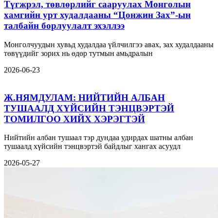
Түгжрэл, төвлөрлийг сааруулах Монголын
хамгийн урт худалдааны “Цонжин Зах”-ын
талбайн борлуулалт эхэллээ
Монголчуудын хувьд худалдаа үйлчилгээ авах, зах худалдааны
төвүүдийг зорих нь өдөр тутмын амьдралын
2026-06-23
Ж.НЯМДУЛАМ: НИЙТИЙН АЛБАН
ТУШААЛД ХҮЙСИЙН ТЭНЦВЭРТЭЙ
ТОМИЛГОО ХИЙХ ХЭРЭГТЭЙ
Нийтийн албан тушаал тэр дундаа удирдах шатны албан
тушаалд хүйсийн тэнцвэртэй байдлыг хангах асуудл
2026-05-27