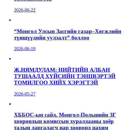
2026-06-22
“Монгол Улсын Засгийн газар–Хөгжлийн
түншүүдийн уулзалт” боллоо
2026-06-19
Ж.НЯМДУЛАМ: НИЙТИЙН АЛБАН
ТУШААЛД ХҮЙСИЙН ТЭНЦВЭРТЭЙ
ТОМИЛГОО ХИЙХ ХЭРЭГТЭЙ
2026-05-27
ХББОС-ын сайд, Монгол-Польшийн ЗГ
хоорондын комиссын хуралдааны хоёр
талын даргалагч нар хооронд цахим