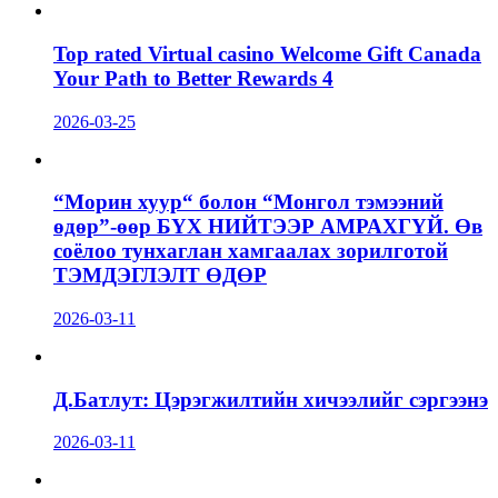
Top rated Virtual casino Welcome Gift Canada
Your Path to Better Rewards 4
2026-03-25
“Морин хуур“ болон “Монгол тэмээний
өдөр”-өөр БҮХ НИЙТЭЭР АМРАХГҮЙ. Өв
соёлоо тунхаглан хамгаалах зорилготой
ТЭМДЭГЛЭЛТ ӨДӨР
2026-03-11
Д.Батлут: Цэрэгжилтийн хичээлийг сэргээнэ
2026-03-11