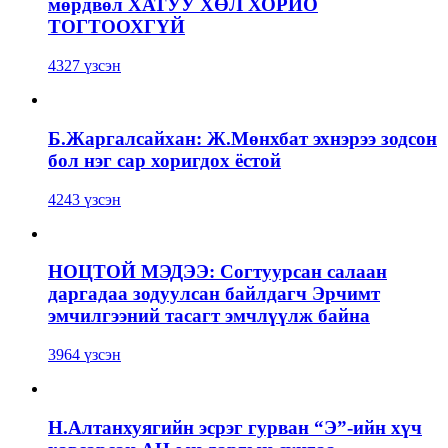
мөрдвөл ХАТУУ ХӨЛ ХОРИО
ТОГТООХГҮЙ
4327 үзсэн
Б.Жаргалсайхан: Ж.Мөнхбат эхнэрээ зодсон
бол нэг сар хоригдох ёстой
4243 үзсэн
НОЦТОЙ МЭДЭЭ: Согтуурсан салаан
даргадаа зодуулсан байлдагч Эрчимт
эмчилгээний тасагт эмчлүүлж байна
3964 үзсэн
Н.Алтанхуягийн эсрэг гурван “Э”-ийн хүч