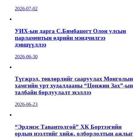
2026-07-02
УИХ-ын дарга С.Бямбацогт Олон улсын
парламентын өдрийн мэндчилгээ
дэвшүүллээ
2026-06-30
Түгжрэл, төвлөрлийг сааруулах Монголын
хамгийн урт худалдааны “Цонжин Зах”-ын
талбайн борлуулалт эхэллээ
2026-06-23
“Эрдэнэс Тавантолгой” ХК Бортээгийн
ордын нээлтийг хийж, олборлолтын ажлыг