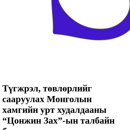
Түгжрэл, төвлөрлийг
сааруулах Монголын
хамгийн урт худалдааны
“Цонжин Зах”-ын талбайн