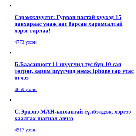
Сэрэмжлүүлэг: Гурван настай хүүхэд 15
давхараас унаж нас барсан харамсалтай
хэрэг гарлаа!
4773 үзсэн
Б.Баасанцогт 11 шүүгчид тус бүр 10 сая
төгрөг, зарим шүүгчид нэмж Iphone гар утас
өгчээ
4659 үзсэн
С.Эрдэнэ МАН-ынхантай сүлбэлдэж, хэргээ
хаалгах шагнал авчээ
4517 үзсэн