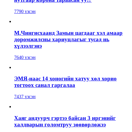
7790 үзсэн
М.Чингисхаанд Замын цагдааг хэл амаар
доромжилсны хариуцлагыг тусад нь
хүлээлгэнэ
7640 үзсэн
ЭМЯ-наас 14 хоногийн хатуу хөл хорио
тогтоох санал гаргалаа
7437 үзсэн
Хаяг андуурч гэртээ байсан 3 иргэнийг
халдварын голомтруу зөөвөрлөжээ