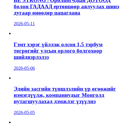
BE STRONG | Оролцогчдын ДОТООД
болон ГАДААД ертөнцөөр аялуулах шинэ
дугаар өнөөдөр цацагдана
2026-05-11
Гэмт хэрэг үйлдэж олсон 1,5 тэрбум
төгрөгийг улсын орлого болгохоор
шийдвэрлэлээ
2026-05-06
Эдийн засгийн түншлэлийн үр өгөөжийг
нэмэгдүүлж, компаниудыг Монголд
нутагшуулахад дэмжлэг үзүүлнэ
2026-05-05