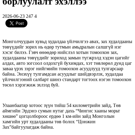
борлуулалт эхэллээ
2026-06-23
247
4
Монголчуудын хувьд худалдаа үйлчилгээ авах, зах худалдааны
төвүүдийг зорих нь өдөр тутмын амьдралын салшгүй нэг
хэсэг билээ. Гэвч өнөөдөр нийслэл хотын томоохон зах,
худалдааны төвүүдийг зориход замын түгжрэлд хэдэн цагийг
алдах, авто зогсоол олдохгүй бухимдах, хэт төвлөрөл дунд цаг
заваа үрэх зэрэг нийгмийн томоохон асуудлууд тулгарсаар
байна. Энэхүү тулгамдсан асуудлыг шийдвэрлэх, худалдаа
үйлчилгээний салбарт шинэ стандарт тогтоох нэгэн томоохон
төсөл хэрэгжиж эхлээд буй.
Улаанбаатар хотоос зүүн тийш 54 километрийн зайд, Төв
аймгийн Эрдэнэ сумын нутаг дахь “Чингис хааны морьт
хөшөө” цогцолбороос ердөө 1 км-ийн зайд Монголын
хамгийн урт худалдааны төв болох “Цонжин
Зах”байгуулагдаж байна.