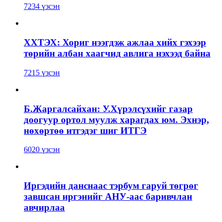
7234 үзсэн
ХХТЭХ: Хориг нээгдэж ажлаа хийх гэхээр
төрийн албан хаагчид авлига нэхээд байна
7215 үзсэн
Б.Жаргалсайхан: У.Хүрэлсүхийг газар
доогуур ортол муулж харагдах юм. Эхнэр,
нөхөртөө итгэдэг шиг ИТГЭ
6020 үзсэн
Иргэдийн данснаас тэрбум гаруй төгрөг
завшсан иргэнийг АНУ-аас баривчлан
авчирлаа