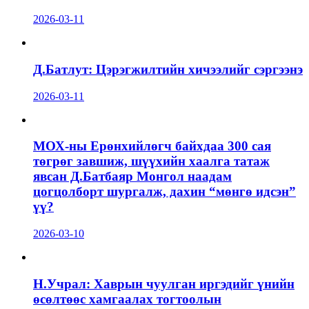
2026-03-11
Д.Батлут: Цэрэгжилтийн хичээлийг сэргээнэ
2026-03-11
МОХ-ны Ерөнхийлөгч байхдаа 300 сая
төгрөг завшиж, шүүхийн хаалга татаж
явсан Д.Батбаяр Монгол наадам
цогцолборт шургалж, дахин “мөнгө идсэн”
үү?
2026-03-10
Н.Учрал: Хаврын чуулган иргэдийг үнийн
өсөлтөөс хамгаалах тогтоолын