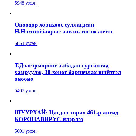
5948 үзсэн
Өнөөдөр хорихоос суллагдсан
Н.Номтойбаярыг аав нь тосож авчээ
5853 үзсэн
Т.Дэлгэрмөрөнг албадан сургалтад
хамруулж, 30 хоног баривчлах шийтгэл
онооно
5467 үзсэн
ШУУРХАЙ: Цагдан хорих 461-р ангид
КОРОНАВИРУС илэрлээ
5001 үзсэн