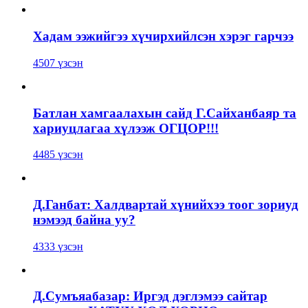
Хадам ээжийгээ хүчирхийлсэн хэрэг гарчээ
4507 үзсэн
Батлан хамгаалахын сайд Г.Сайханбаяр та
хариуцлагаа хүлээж ОГЦОР!!!
4485 үзсэн
Д.Ганбат: Халдвартай хүнийхээ тоог зориуд
нэмээд байна уу?
4333 үзсэн
Д.Сумъяабазар: Иргэд дэглэмээ сайтар