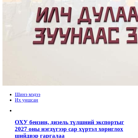
Шинэ мэдээ
Их уншсан
ОХУ бензин, дизель түлшний экспортыг
2027 оны нэгдүгээр сар хүртэл хориглох
шийдвэр гаргалаа