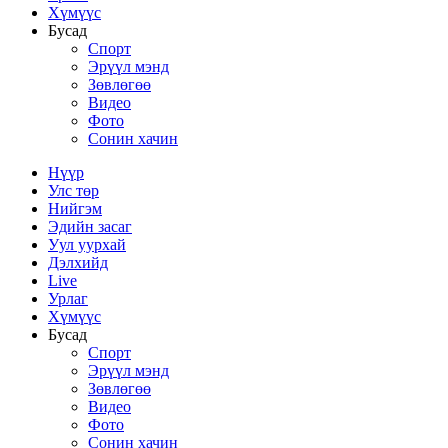
Хүмүүс
Бусад
Спорт
Эрүүл мэнд
Зөвлөгөө
Видео
Фото
Сонин хачин
Нүүр
Улс төр
Нийгэм
Эдийн засаг
Уул уурхай
Дэлхийд
Live
Урлаг
Хүмүүс
Бусад
Спорт
Эрүүл мэнд
Зөвлөгөө
Видео
Фото
Сонин хачин