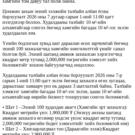
хамгийн том давуу тал болж байна.
Цонжин захын эхний ээлжийн талбайн албан ёсны
борлуулалт 2026 оны 7 дугаар сарын 1-ний 11:00 цагт
нээгдэхээр боллоо. Худалдааны талбайг 10 м²-ийн
алхамтайгаар сонгох бөгөөд хамгийн багадаа 10 м²-ээс эхлэн
худалдаалах юм.
Үнийн бодлогын хувьд шат дараалан өсөх зарчимтай бөгөөд
эхний 100 захиалагчид хамгийн хөнгөлөлттэй үнийг санал
болгож буй. Эхний шатанд амжиж захиалсан хэрэглэгчид
квадрат метр тутамд 2,000,000 төгрөгийн хэмнэлт хийх
боломжтойг зохион байгуулагчид онцоллоо.
Худалдааны талбайн албан ёсны борлуулалт
2026 оны 7-р
сарын 1-ний 11:00 цагт
эхлэх бөгөөд захиалга өгөх хугацаа,
дарааллаас хамаарч үнэ нь дараах 3 шатлалтай байна. Талбайн
хэмжээг хамгийн багадаа
10 м²
-ээс эхлэн, цааш 10 м²-ийн
алхамтайгаар өөрийн бизнест тохируулан сонгох боломжтой.
•
Шат 1
–
Эхний 100 худалдан авагч (Хамгийн эрт захиалга):
Квадрат метрийн үнэ:
1,900,000 ₮
(Энэхүү анхны шатанд
амжиж захиалга өгснөөр үндсэн үнээс квадрат метр тутамд
2,000,000 төгрөгийн бодит хэмнэлтийг хийх боломжтой юм)
•
Шат 2
–
Хязгаарлагдмал тоо (Дараагийн ээлж):
Квадрат
метрийн үнэ:
2,900,000 ₮