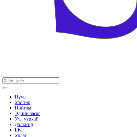
Нүүр
Улс төр
Нийгэм
Эдийн засаг
Уул уурхай
Дэлхийд
Live
Урлаг