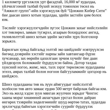
1 километр үргэлжлэх урт фасадтай, 16,000 м² худалдаа,
үйлчилгээний талбай бүхий энэхүү томоохон төсөл нь
“Амжилт групп”-ийн хэрэгжүүлж буй “Цонжин Кибер Сити”
бие даасан шинэ хотын худалдаа, эдийн засгийн цөм болох
юм.
Төслийг хэрэгжүүлэгчдийн зүгээс Цонжин захыг нийслэлийн
хэт төвлөрөл, замын түгжрэл, агаарын бохирдлоос ангид,
төлөвлөлттэй шинэ хотын эдийн засгийн зүрх болгохоор
зорьжээ.
Барилгын хувьд байгальд ээлтэй эко шийдлийг нэвтрүүлсэн
бөгөөд дээврийн хэсгийг нарны зайн хавтангаар бүрэн
хучсанаар, зах өөрийн цахилгаан эрчим хүчийг бие даан
үйлдвэрлэх боломжийг бүрдүүлсэн байна. Дотор талдаа
хүнсний ногоо, жимс, мах, талх зэрэг төрөлжсөн худалдааны
эгнээ, амрах талбай болон ногоон байгууламжийг цогцоор нь
шийджээ.
Шинэ худалдааны төв нь зүүн аймгуудыг нийслэлтэй
холбосон төв авто замаас ердөө 500 метрт байрлаж байгаа юм.
Энэ нь жилд хэдэн зуун мянган жуулчин зорьдог Чингис
хааны морьт хөшөөний аялагчдын урсгал болон дайран
өнгөрөх тээврийн хөдөлгөөнийг шууд өөртөө татах, худалдаа
эрхлэгчдэд байнгын хэрэглэгчийн суурийг бүрдүүлэх