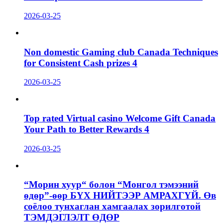
2026-03-25
Non domestic Gaming club Canada Techniques
for Consistent Cash prizes 4
2026-03-25
Top rated Virtual casino Welcome Gift Canada
Your Path to Better Rewards 4
2026-03-25
“Морин хуур“ болон “Монгол тэмээний
өдөр”-өөр БҮХ НИЙТЭЭР АМРАХГҮЙ. Өв
соёлоо тунхаглан хамгаалах зорилготой
ТЭМДЭГЛЭЛТ ӨДӨР