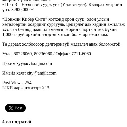
•
Шат 3
–
Нээлттэй суурь үнэ (Үндсэн үнэ):
Квадрат метрийн
үнэ:
3,900,000 ₮
“Цонжин Кибер Сити” хотхонд орон сууц, олон улсын
хөтөлбөртэй боардинг сургууль, цэцэрлэг аль хэдийн ажиллаж
эхэлсэн бөгөөд цаашид эмнэлэг, морин спортын төв бүхий
1,000 гаруй өрхийн нэгдсэн хотхон болж өргөжих юм.
Та дараах холбоосоор дэлгэрэнгүй мэдээлэл авах боломжтой.
Утас: 80226060, 80236060 / Оффис: 7711-6060
Цахим хуудас: tsonjin.com
Имэйл хаяг: city@amjilt.com
Post Views:
254
LIKE дарж нэгдээрэй !!!
4 cэтгэгдэлтэй