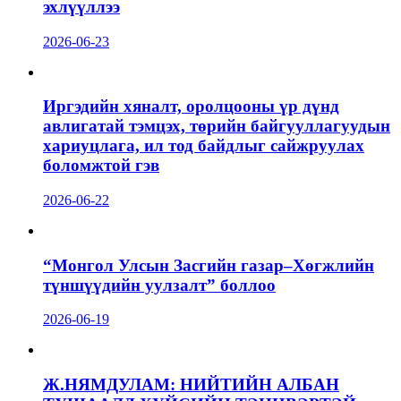
эхлүүллээ
2026-06-23
Иргэдийн хяналт, оролцооны үр дүнд
авлигатай тэмцэх, төрийн байгууллагуудын
хариуцлага, ил тод байдлыг сайжруулах
боломжтой гэв
2026-06-22
“Монгол Улсын Засгийн газар–Хөгжлийн
түншүүдийн уулзалт” боллоо
2026-06-19
Ж.НЯМДУЛАМ: НИЙТИЙН АЛБАН