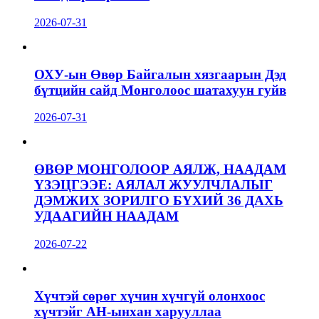
2026-07-31
ОХУ-ын Өвөр Байгалын хязгаарын Дэд
бүтцийн сайд Монголоос шатахуун гуйв
2026-07-31
ӨВӨР МОНГОЛООР АЯЛЖ, НААДАМ
ҮЗЭЦГЭЭЕ: АЯЛАЛ ЖУУЛЧЛАЛЫГ
ДЭМЖИХ ЗОРИЛГО БҮХИЙ 36 ДАХЬ
УДААГИЙН НААДАМ
2026-07-22
Хүчтэй сөрөг хүчин хүчгүй олонхоос
хүчтэйг АН-ынхан харууллаа