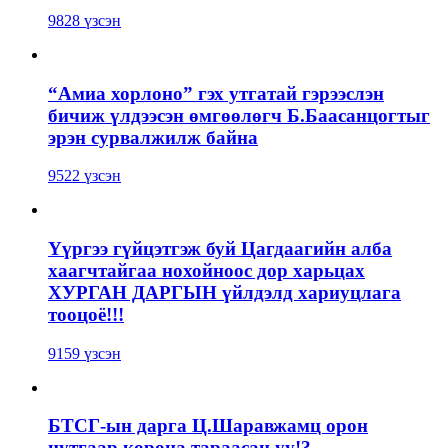
9828 үзсэн
“Амиа хорлоно” гэх утгатай гэрээслэн
бичиж үлдээсэн өмгөөлөгч Б.Баасанцогтыг
эрэн сурвалжилж байна
9522 үзсэн
Үүргээ гүйцэтгэж буй Цагдаагийн алба
хаагчтайгаа нохойноос дор харьцах
ХУРГАН ДАРГЫН үйлдэлд хариуцлага
тооцоё!!!
9159 үзсэн
БТСГ-ын дарга Ц.Шаравжамц орон
нутгаар корона тараасан уу!?