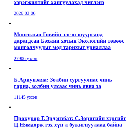
хэрэгжилтийг хангуулахад чиглэнэ
2026-03-06
Монголын Говийн элсэн шуурганд
дарагдсан Бээжин хотын Экологийн төвөөс
монголчуудыг мод тарихыг уриаллаа
27906 үзсэн
Б.Ариунзаяа: Золбин сургуулиас чинь
гарна, золбин улсаас чинь явна за
11145 үзсэн
Прокурор Г.Эрдэнэбат: С.Зоригийн хэргийг
Ц.Нямдорж гэх хүн л бужигнуулаад байна