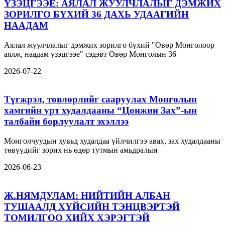
ҮЗЭЦГЭЭЕ: АЯЛАЛ ЖУУЛЧЛАЛЫГ ДЭМЖИХ
ЗОРИЛГО БҮХИЙ 36 ДАХЬ УДААГИЙН
НААДАМ
Аялал жуулчлалыг дэмжих зорилго бүхий "Өвөр Монголоор
аялж, наадам үзэцгээе" сэдэвт Өвөр Монголын 36
2026-07-22
Түгжрэл, төвлөрлийг сааруулах Монголын
хамгийн урт худалдааны “Цонжин Зах”-ын
талбайн борлуулалт эхэллээ
Монголчуудын хувьд худалдаа үйлчилгээ авах, зах худалдааны
төвүүдийг зорих нь өдөр тутмын амьдралын
2026-06-23
Ж.НЯМДУЛАМ: НИЙТИЙН АЛБАН
ТУШААЛД ХҮЙСИЙН ТЭНЦВЭРТЭЙ
ТОМИЛГОО ХИЙХ ХЭРЭГТЭЙ