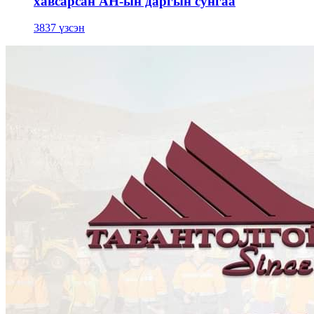
хавсарсан АН-ын даргын сунгаа
3837 үзсэн