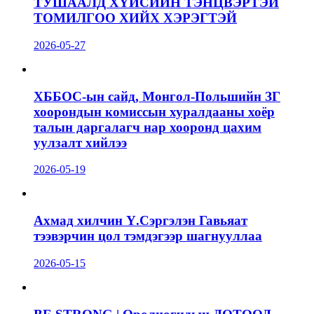
ТУШААЛД ХҮЙСИЙН ТЭНЦВЭРТЭЙ
ТОМИЛГОО ХИЙХ ХЭРЭГТЭЙ
2026-05-27
ХББОС-ын сайд, Монгол-Польшийн ЗГ
хоорондын комиссын хуралдааны хоёр
талын даргалагч нар хооронд цахим
уулзалт хийлээ
2026-05-19
Ахмад хилчин Ү.Сэргэлэн Гавьяат
тээвэрчин цол тэмдэгээр шагнууллаа
2026-05-15