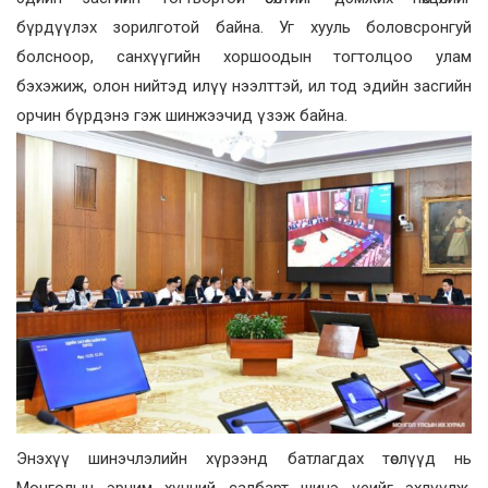
бүрдүүлэх зорилготой байна. Уг хууль боловсронгуй
болсноор, санхүүгийн хоршоодын тогтолцоо улам
бэхэжиж, олон нийтэд илүү нээлттэй, ил тод эдийн засгийн
орчин бүрдэнэ гэж шинжээчид үзэж байна.
Энэхүү шинэчлэлийн хүрээнд батлагдах төслүүд нь