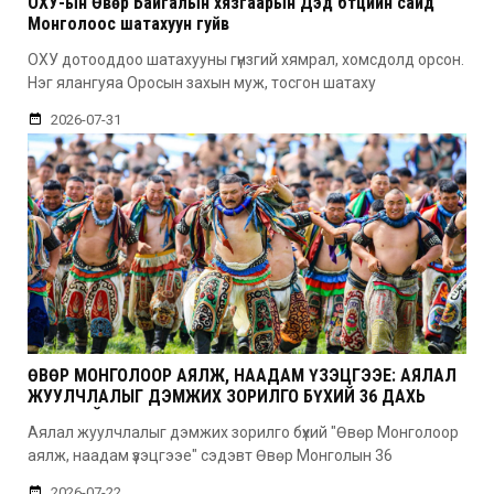
ОХУ-ын Өвөр Байгалын хязгаарын Дэд бүтцийн сайд
Монголоос шатахуун гуйв
ОХУ дотооддоо шатахууны гүнзгий хямрал, хомсдолд орсон.
Нэг ялангуяа Оросын захын муж, тосгон шатаху
2026-07-31
ӨВӨР МОНГОЛООР АЯЛЖ, НААДАМ ҮЗЭЦГЭЭЕ: АЯЛАЛ
ЖУУЛЧЛАЛЫГ ДЭМЖИХ ЗОРИЛГО БҮХИЙ 36 ДАХЬ
УДААГИЙН НААДАМ
Аялал жуулчлалыг дэмжих зорилго бүхий "Өвөр Монголоор
аялж, наадам үзэцгээе" сэдэвт Өвөр Монголын 36
2026-07-22