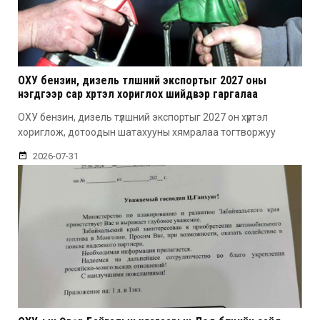
ОХУ бензин, дизель түлшний экспортыг 2027 оны
нэгдүгээр сар хүртэл хориглох шийдвэр гаргалаа
ОХУ бензин, дизель түлшний экспортыг 2027 он хүртэл
хориглож, дотоодын шатахууны хямралаа тогтворжуу
2026-07-31