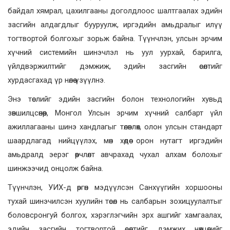
байдал хямрал, цахилгааны доголдлоос шалтгаалах эдийн
засгийн алдагдлыг бууруулж, иргэдийн амьдралыг илүү
тогтвортой болгохыг зорьж байна. Түүнчлэн, улсын эрчим
хүчний системийн шинэчлэл нь уул уурхай, барилга,
үйлдвэржилтийг дэмжиж, эдийн засгийн өсөлтийг
хурдасгахад үр нөлөө үзүүлнэ.
Энэ төслийг эдийн засгийн болон технологийн хувьд
зөвшилцсөнөөр, Монгол Улсын эрчим хүчний салбарт үйл
ажиллагааны шинэ хандлагыг төлөвлөх, олон улсын стандарт
шаардлагад нийцүүлэх, мөн хөдөө орон нутагт иргэдийн
амьдралд эерэг өөрчлөлт авчрахад чухал алхам болохыг
шинжээчид онцолж байна.
Түүнчлэн, УИХ-д өргөн мэдүүлсэн Санхүүгийн хоршооны
тухай шинэчилсэн хуулийн төсөл нь салбарын зохицуулалтыг
боловсронгуй болгох, хэрэглэгчийн эрх ашгийг хамгаалах,
эдийн засгийн тогтвортой өсөлтийг дэмжих нөхцөлийг