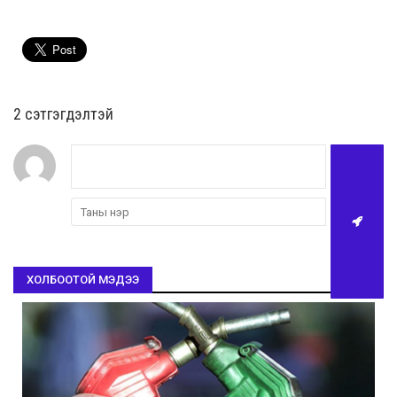
2 cэтгэгдэлтэй
ХОЛБООТОЙ МЭДЭЭ