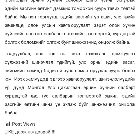
Монголын эрчим хүчний салбарт шинэ үеийг эхлүүлж,
эдийн засгийн өсөлтийг дэмжих томоохон суурь тавих төлөвтэй
байна. Мөн нэн тэргүүнд, эдийн засгийн үр ашиг, улс төрийн
зөвшилцөл, олон улсын хөрөнгө оруулалт зэрэг олон хүчин
зүйлсийг нэгтгэн салбарын хөгжлийг тогтвортой, хурдацтай
болгох боломжийг олгож буйг шинжээчид онцолж байна.
Тодруулбал, энэ төсөл нь зөвхөн цахилгаан дамжуулах
сүлжээний шинэчлэл төдийгүй, улс орны эдийн засаг,
нийгмийн хөгжилд бодитой хувь нэмэр оруулах суурь болох
юм. Ирэх жилүүдэд эдгээр хөрөнгө оруулалт, шинэчлэлүүдийн
үр дүнд Монгол Улс цахилгаан эрчим хүчний салбарт
хурдацтай өсөж, тус салбарын тогтвортой хөгжил, эдийн
засгийн өсөлтийн шинэ үе эхлэж буйг шинжээчид онцолж
байна.
Post Views:
LIKE дарж нэгдээрэй !!!