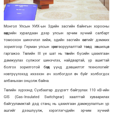
Монгол Улсын УИХ-ын Эдийн засгийн байнгын хорооны
өнөөдрийн хуралдаан дээр улсын эрчим хүчний салбарт
томоохон шинэчлэл хийж, эдийн засгийн өсөлтийг дэмжих
зорилгоор Герман улсын хөрөнгө оруулалттай төсөлд зөвшилцөл
гаргажээ. Төслийн III үе шат нь төвийн бүсийн цахилгаан
дамжуулах сүлжээг шинэчлэх, найдвартай, үр ашигтай
болгох зорилготой бөгөөд үүнд дэвшилтэт технологийг
нэвтрүүлэхэд ихээхэн ач холбогдол өгч буйг холбогдох
албаныхан онцолж байна.
Төслийн хүрээнд Сүхбаатар дүүрэгт байгуулах 110 кВ-ийн
GIS (Gas-Insulated Switchgear) хаалттай хуваарилах
байгууламжтай дэд станц нь цахилгаан дамжуулалтын үр
ашгийг дээшлүүлж, хэрэглэгчдийн эрчим хүчний