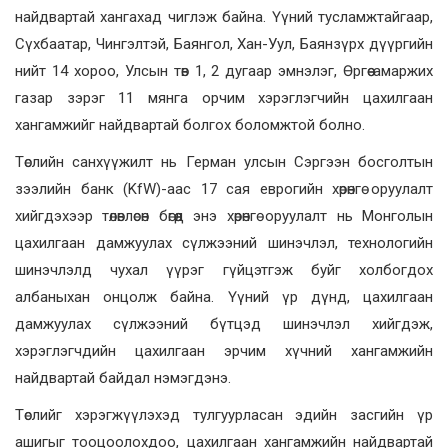
найдвартай хангахад чиглэж байна. Үүний тусламжтайгаар,
Сүхбаатар, Чингэлтэй, Баянгол, Хан-Уул, Баянзүрх дүүргийн
нийт 14 хороо, Улсын төв 1, 2 дугаар эмнэлэг, Өргөө амаржих
газар зэрэг 11 мянга орчим хэрэглэгчийн цахилгаан
хангамжийг найдвартай болгох боломжтой болно.
Төслийн санхүүжилт нь Герман улсын Сэргээн босголтын
зээлийн банк (KfW)-аас 17 сая еврогийн хөрөнгө оруулалт
хийгдэхээр төлөвлөсөн бөгөөд энэ хөрөнгө оруулалт нь Монголын
цахилгаан дамжуулах сүлжээний шинэчлэл, технологийн
шинэчлэлд чухал үүрэг гүйцэтгэж буйг холбогдох
албаныхан онцолж байна. Үүний үр дүнд, цахилгаан
дамжуулах сүлжээний бүтцэд шинэчлэл хийгдэж,
хэрэглэгчдийн цахилгаан эрчим хүчний хангамжийн
найдвартай байдал нэмэгдэнэ.
Төслийг хэрэгжүүлэхэд тулгуурласан эдийн засгийн үр
ашигыг тооцоолохдоо, цахилгаан хангамжийн найдвартай