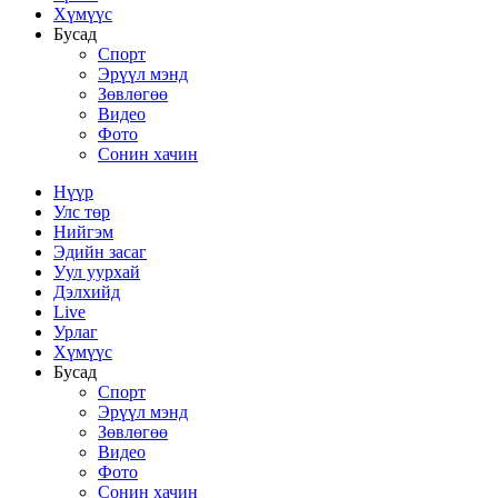
Хүмүүс
Бусад
Спорт
Эрүүл мэнд
Зөвлөгөө
Видео
Фото
Сонин хачин
Нүүр
Улс төр
Нийгэм
Эдийн засаг
Уул уурхай
Дэлхийд
Live
Урлаг
Хүмүүс
Бусад
Спорт
Эрүүл мэнд
Зөвлөгөө
Видео
Фото
Сонин хачин