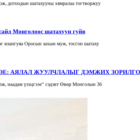
лож, дотоодын шатахууны хямралаа тогтворжуу
сайд Монголоос шатахуун гуйв
г ялангуяа Оросын захын муж, тосгон шатаху
ЭЕ: АЯЛАЛ ЖУУЛЧЛАЛЫГ ДЭМЖИХ ЗОРИЛГО
ж, наадам үзэцгээе" сэдэвт Өвөр Монголын 36