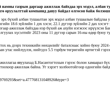
 яамны газрын даргаар ажиллаж байхдаа эрх мэдэл, албан 
ө оруулалттай компанид давуу байдал олгосон байж болзошгү
рх бүхий албан тушаалтан эрх мэдэл албан тушаалын байдлаа ур
гийн 18.6 зүйлийн 1 дэх хэсэг, 22.1 дүгээр зүйлийн 2 дах хэсэгт
гаар ажиллаж байхдаа нэр бүхий аж ахуйн нэгжээс ирүүлсэн Б
гуулах хүсэлтийг 2023 оны 11 дүгээр сарын 16-ны өдөр буюу т
ох нь дээрх техникийн нөхцөлийг баталснаас хойно буюу 2024 
ан утас нийлүүлэх, нийтдээ 5.5 тэрбум төгрөгийн өртөгтэй гэрэ
иллагаа явуулахад Б.Насантогтохын гэрээс болон хамаарал бүхи
гтоохоор ажиллаж байна. Уг хэрэгт холбоотойгоор одоогийн бай
709769293&set=a.477768131048926&type=3