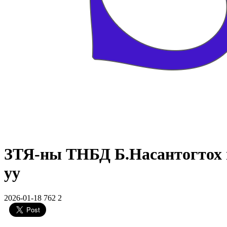
ЗТЯ-ны ТНБД Б.Насантогтох н
уу
2026-01-18
762
2