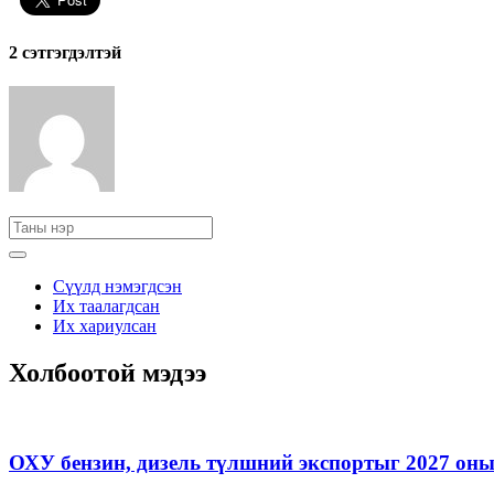
2 cэтгэгдэлтэй
Сүүлд нэмэгдсэн
Их таалагдсан
Их хариулсан
Холбоотой мэдээ
ОХУ бензин, дизель түлшний экспортыг 2027 оны 