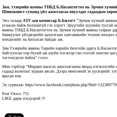
Зам, тээврийн яамны ТНБД Б.Насантогтох нь Эрчим хүчний
Шинэжинст суманд үйл ажиллагаа явуулдаг гадаадын хөрөнг
Энэ талаар
АТГ-ын комиссар Б.Билэгт
“Эрчим хүчний яамны э
угаасан байж болзошгүй гэх хэрэгт Эрүүгийн хуулийн тусгай ан
яамны ТНБД Б.Насантогтох нь Эрчим хүчний яамны газрын дар
баяжуулах үйлдвэрийн цахилгаан хангамжийн техник нөхцөл ол
нөхцөлийг нь баталсан байдаг аж.
Зам Тээврийн яамны Төрийн нарийн бичгийн дарга Б.Насантогт
байгуулсан нэр бүхий аж ахуйн нэгжээр ган голтой хөнгөн цага
тогтоогдсон байна” гэлээ.
Мөн тэрбээр “Мөрдөн шалгах ажиллагааны явцад нэгжлэгийн аж
гадаад валютыг хураан авсан. Дээрх мөнгөний эх үүсвэрийг то
ярьсан юм.
Эх сурвалж: https://www.facebook.com/photo.php?fbid=1323897
Post Views:
751
LIKE дарж нэгдээрэй !!!