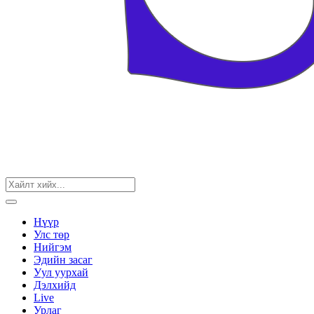
Нүүр
Улс төр
Нийгэм
Эдийн засаг
Уул уурхай
Дэлхийд
Live
Урлаг