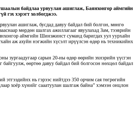
тушаалын байдлаа урвуулан ашиглаж, Баянхонгор аймгийн
й гэх хэрэгт холбогджээ.
вуулан ашиглаж, бусдад давуу байдал бий болгон, мөнгө
 зааснаар мөрдөн шалгах ажиллагааг явуулахад Зам, тээврийн
аянхонгор аймгийн Шинэжинст суманд баригдах уул уурхайн
ухайн аж ахуйн нэгжийн хүсэлт ирүүлсэн өдөр нь техникийнх
оны зургаадугаар сарын 20-ны өдөр өөрийн эхнэрийн үүсгэн
эг байгуулж, өөртөө давуу байдал бий болгосон нөхцөл байдал
й этгээдийнх нь гэрээс нийтдээ 350 орчим сая төгрөгийн
длаар хоёр хүнийг сааатуулан шалгаж байна” хэмээн онцлон