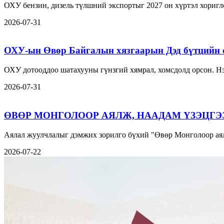
ОХУ бензин, дизель түлшний экспортыг 2027 он хүртэл хориг
2026-07-31
ОХУ-ын Өвөр Байгалын хязгаарын Дэд бүтцийн 
ОХУ дотооддоо шатахууны гүнзгий хямрал, хомсдолд орсон. Нэ
2026-07-31
ӨВӨР МОНГОЛООР АЯЛЖ, НААДАМ ҮЗЭЦГЭ
Аялал жуулчлалыг дэмжих зорилго бүхий "Өвөр Монголоор аял
2026-07-22