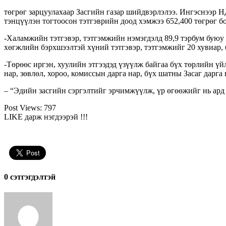
төгрөг зарцуулахаар Засгийн газар шийдвэрлэлээ. Ингэснээр Н
тэнцүүлэн тогтоосон тэтгэврийн доод хэмжээ 652,400 төгрөг б
-Халамжийн тэтгэвэр, тэтгэмжийн нэмэгдэлд 89,9 тэрбум буюу 
хөгжлийн бэрхшээлтэй хүний тэтгэвэр, тэтгэмжийг 20 хувиар, б
-Төрөөс иргэн, хуулийн этгээдэд үзүүлж байгаа бүх төрлийн ү
нар, зөвлөл, хороо, комиссын дарга нар, бүх шатны Засаг дарга 
– “Эдийн засгийн сэргэлтийг эрчимжүүлж, үр өгөөжийг нь ард 
Post Views:
797
LIKE дарж нэгдээрэй !!!
0 cэтгэгдэлтэй