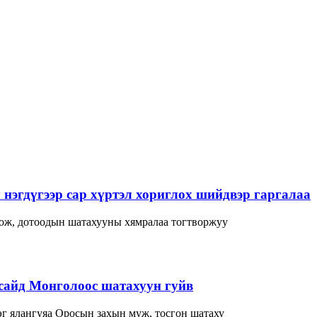
нэгдүгээр сар хүртэл хориглох шийдвэр гаргалаа
лож, дотоодын шатахууны хямралаа тогтворжуу
сайд Монголоос шатахуун гуйв
г ялангуяа Оросын захын муж, тосгон шатаху