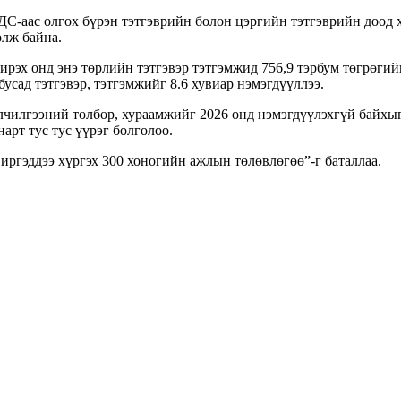
ДС-аас олгох бүрэн тэтгэврийн болон цэргийн тэтгэврийн доод х
олж байна.
ирэх онд энэ төрлийн тэтгэвэр тэтгэмжид 756,9 тэрбум төгрөгий
усад тэтгэвэр, тэтгэмжийг 8.6 хувиар нэмэгдүүллээ.
йлчилгээний төлбөр, хураамжийг 2026 онд нэмэгдүүлэхгүй байхы
нарт тус тус үүрэг болголоо.
иргэддээ хүргэх 300 хоногийн ажлын төлөвлөгөө”-г баталлаа.