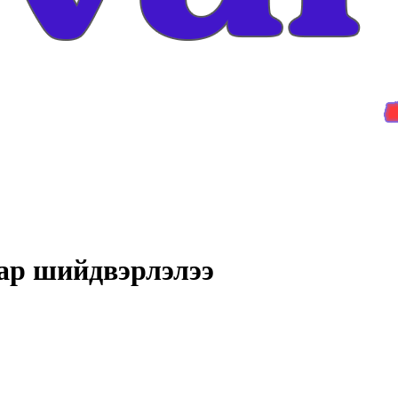
аар шийдвэрлэлээ