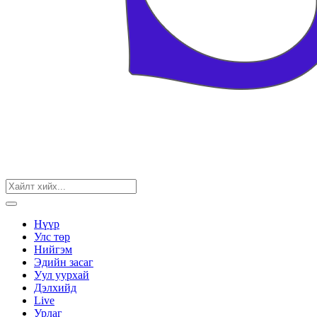
Нүүр
Улс төр
Нийгэм
Эдийн засаг
Уул уурхай
Дэлхийд
Live
Урлаг