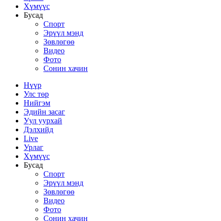
Хүмүүс
Бусад
Спорт
Эрүүл мэнд
Зөвлөгөө
Видео
Фото
Сонин хачин
Нүүр
Улс төр
Нийгэм
Эдийн засаг
Уул уурхай
Дэлхийд
Live
Урлаг
Хүмүүс
Бусад
Спорт
Эрүүл мэнд
Зөвлөгөө
Видео
Фото
Сонин хачин