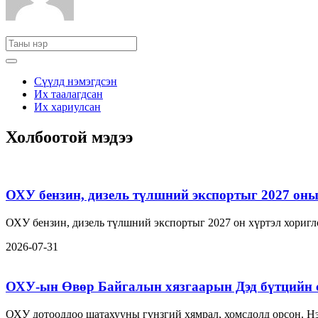
Сүүлд нэмэгдсэн
Их таалагдсан
Их хариулсан
Холбоотой мэдээ
ОХУ бензин, дизель түлшний экспортыг 2027 оны 
ОХУ бензин, дизель түлшний экспортыг 2027 он хүртэл хориг
2026-07-31
ОХУ-ын Өвөр Байгалын хязгаарын Дэд бүтцийн 
ОХУ дотооддоо шатахууны гүнзгий хямрал, хомсдолд орсон. Нэ