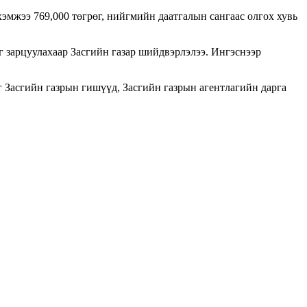
эмжээ 769,000 төгрөг, нийгмийн даатгалын сангаас олгох хувь
г зарцуулахаар Засгийн газар шийдвэрлэлээ. Ингэснээр
г Засгийн газрын гишүүд, Засгийн газрын агентлагийн дарга