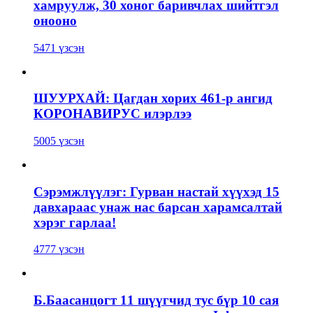
хамруулж, 30 хоног баривчлах шийтгэл
онооно
5471 үзсэн
ШУУРХАЙ: Цагдан хорих 461-р ангид
КОРОНАВИРУС илэрлээ
5005 үзсэн
Сэрэмжлүүлэг: Гурван настай хүүхэд 15
давхараас унаж нас барсан харамсалтай
хэрэг гарлаа!
4777 үзсэн
Б.Баасанцогт 11 шүүгчид тус бүр 10 сая