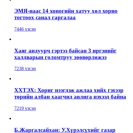
ЭМЯ-наас 14 хоногийн хатуу хөл хорио
тогтоох санал гаргалаа
7446 үзсэн
Хаяг андуурч гэртээ байсан 3 иргэнийг
халдварын голомтруу зөөвөрлөжээ
7238 үзсэн
ХХТЭХ: Хориг нээгдэж ажлаа хийх гэхээр
төрийн албан хаагчид авлига нэхээд байна
7219 үзсэн
Б.Жаргалсайхан: У.Хүрэлсүхийг газар