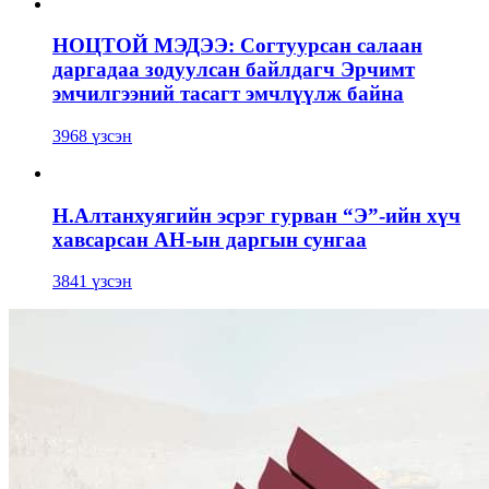
НОЦТОЙ МЭДЭЭ: Согтуурсан салаан
даргадаа зодуулсан байлдагч Эрчимт
эмчилгээний тасагт эмчлүүлж байна
3968 үзсэн
Н.Алтанхуягийн эсрэг гурван “Э”-ийн хүч
хавсарсан АН-ын даргын сунгаа
3841 үзсэн