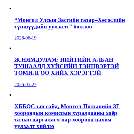
“Монгол Улсын Засгийн газар–Хөгжлийн
түншүүдийн уулзалт” боллоо
2026-06-19
Ж.НЯМДУЛАМ: НИЙТИЙН АЛБАН
ТУШААЛД ХҮЙСИЙН ТЭНЦВЭРТЭЙ
ТОМИЛГОО ХИЙХ ХЭРЭГТЭЙ
2026-05-27
ХББОС-ын сайд, Монгол-Польшийн ЗГ
хоорондын комиссын хуралдааны хоёр
талын даргалагч нар хооронд цахим
уулзалт хийлээ