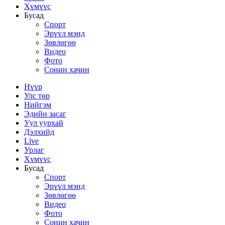
Хүмүүс
Бусад
Спорт
Эрүүл мэнд
Зөвлөгөө
Видео
Фото
Сонин хачин
Нүүр
Улс төр
Нийгэм
Эдийн засаг
Уул уурхай
Дэлхийд
Live
Урлаг
Хүмүүс
Бусад
Спорт
Эрүүл мэнд
Зөвлөгөө
Видео
Фото
Сонин хачин