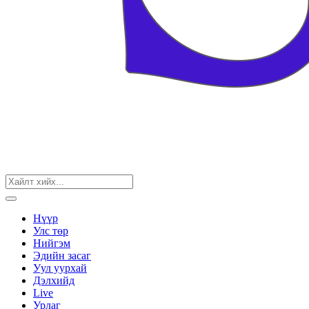
Нүүр
Улс төр
Нийгэм
Эдийн засаг
Уул уурхай
Дэлхийд
Live
Урлаг