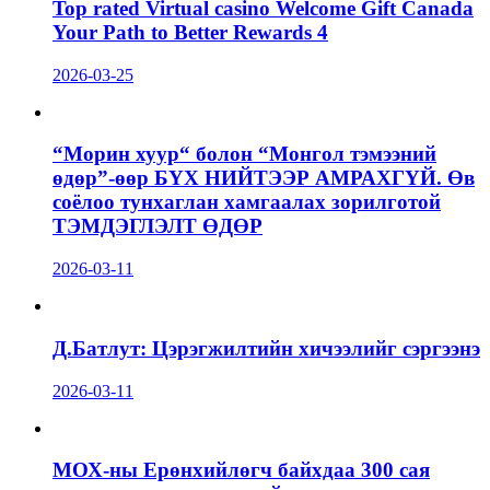
Top rated Virtual casino Welcome Gift Canada
Your Path to Better Rewards 4
2026-03-25
“Морин хуур“ болон “Монгол тэмээний
өдөр”-өөр БҮХ НИЙТЭЭР АМРАХГҮЙ. Өв
соёлоо тунхаглан хамгаалах зорилготой
ТЭМДЭГЛЭЛТ ӨДӨР
2026-03-11
Д.Батлут: Цэрэгжилтийн хичээлийг сэргээнэ
2026-03-11
МОХ-ны Ерөнхийлөгч байхдаа 300 сая