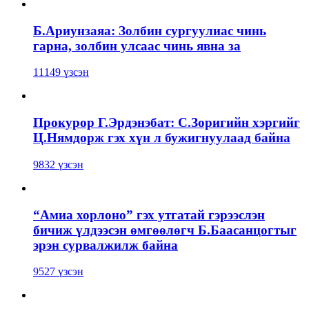
Б.Ариунзаяа: Золбин сургуулиас чинь
гарна, золбин улсаас чинь явна за
11149 үзсэн
Прокурор Г.Эрдэнэбат: С.Зоригийн хэргийг
Ц.Нямдорж гэх хүн л бужигнуулаад байна
9832 үзсэн
“Амиа хорлоно” гэх утгатай гэрээслэн
бичиж үлдээсэн өмгөөлөгч Б.Баасанцогтыг
эрэн сурвалжилж байна
9527 үзсэн