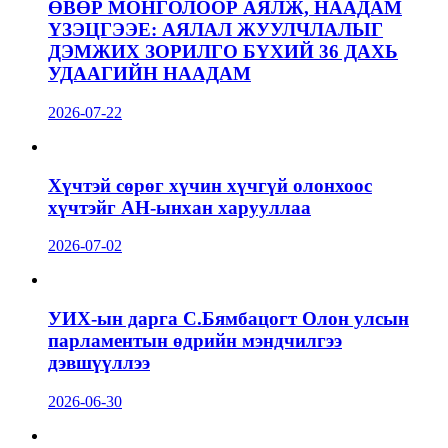
ӨВӨР МОНГОЛООР АЯЛЖ, НААДАМ
ҮЗЭЦГЭЭЕ: АЯЛАЛ ЖУУЛЧЛАЛЫГ
ДЭМЖИХ ЗОРИЛГО БҮХИЙ 36 ДАХЬ
УДААГИЙН НААДАМ
2026-07-22
Хүчтэй сөрөг хүчин хүчгүй олонхоос
хүчтэйг АН-ынхан харууллаа
2026-07-02
УИХ-ын дарга С.Бямбацогт Олон улсын
парламентын өдрийн мэндчилгээ
дэвшүүллээ
2026-06-30