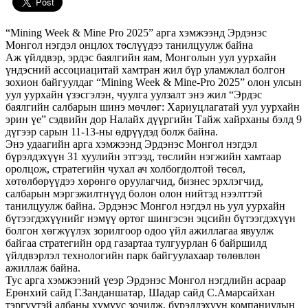
“Mining Week & Mine Pro 2025” арга хэмжээнд Эрдэнэс
Монгол нэгдэл онцлох төслүүдээ танилцуулж байна
Аж үйлдвэр, эрдэс баялгийн яам, Монголын уул уурхайн
үндэсний ассоциацитай хамтран жил бүр уламжлал болгон
зохион байгуулдаг “Mining Week & Mine-Pro 2025” олон улсын
уул уурхайн үзэсгэлэн, чуулга уулзалт энэ жил “Эрдэс
баялгийн салбарын шинэ мөчлөг: Хариуцлагатай уул уурхайн
эрин үе” сэдвийн дор Налайх дүүргийн Тайж хайрханы бэлд 9
дүгээр сарын 11-13-ны өдрүүдэд болж байна.
Энэ удаагийн арга хэмжээнд Эрдэнэс Монгол нэгдэл
бүрэлдэхүүн 31 хуулийн этгээд, төслийн нэгжийн хамтаар
оролцож, стратегийн чухал ач холбогдолтой төсөл,
хөтөлбөрүүдээ хөрөнгө оруулагчид, бизнес эрхлэгчид,
салбарын мэргэжилтнүүд болон олон нийтэд нээлттэй
танилцуулж байна. Эрдэнэс Монгол нэгдэл нь уул уурхайн
бүтээгдэхүүнийг нэмүү өртөг шингэсэн эцсийн бүтээгдэхүүн
болгон хөгжүүлэх зорилгоор одоо үйл ажиллагаа явуулж
байгаа стратегийн орд газартаа тулгуурлан 6 байршилд
үйлдвэрлэл технологийн парк байгуулахаар төлөвлөн
ажиллаж байна.
Тус арга хэмжээний үеэр Эрдэнэс Монгол нэгдлийн асраар
Ерөнхий сайд Г.Занданшатар, Шадар сайд С.Амарсайхан
тэргүүтэй албаны хүмүүс зочилж, бүрэлдэхүүн компаниудын