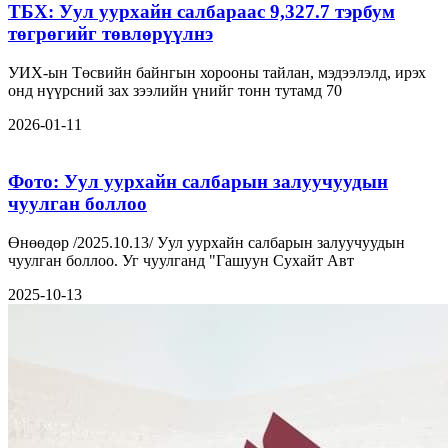
ТБХ: Уул уурхайн салбараас 9,327.7 тэрбум
төгрөгийг төвлөрүүлнэ
УИХ-ын Төсвийн байнгын хорооны тайлан, мэдээлэлд, ирэх
онд нүүрсний зах зээлийн үнийг тонн тутамд 70
2026-01-11
Фото: Уул уурхайн салбарын залуучуудын
чуулган боллоо
Өнөөдөр /2025.10.13/ Уул уурхайн салбарын залуучуудын
чуулган боллоо. Уг чуулганд "Гашуун Сухайт Авт
2025-10-13