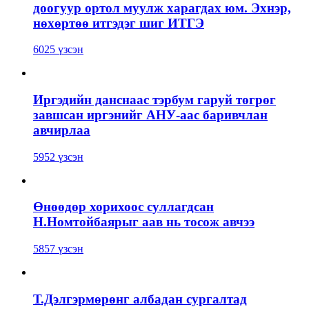
доогуур ортол муулж харагдах юм. Эхнэр,
нөхөртөө итгэдэг шиг ИТГЭ
6025 үзсэн
Иргэдийн данснаас тэрбум гаруй төгрөг
завшсан иргэнийг АНУ-аас баривчлан
авчирлаа
5952 үзсэн
Өнөөдөр хорихоос суллагдсан
Н.Номтойбаярыг аав нь тосож авчээ
5857 үзсэн
Т.Дэлгэрмөрөнг албадан сургалтад