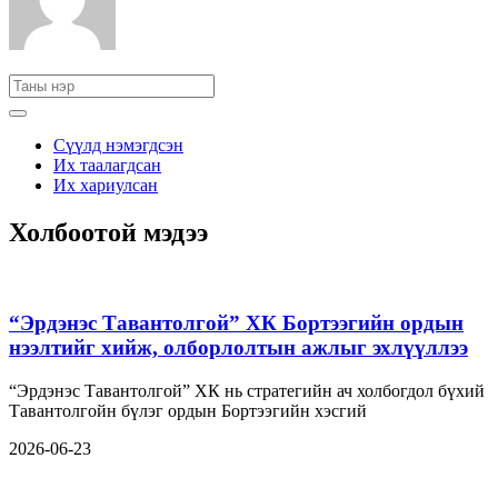
Сүүлд нэмэгдсэн
Их таалагдсан
Их хариулсан
Холбоотой мэдээ
“Эрдэнэс Тавантолгой” ХК Бортээгийн ордын
нээлтийг хийж, олборлолтын ажлыг эхлүүллээ
“Эрдэнэс Тавантолгой” ХК нь стратегийн ач холбогдол бүхий
Тавантолгойн бүлэг ордын Бортээгийн хэсгий
2026-06-23