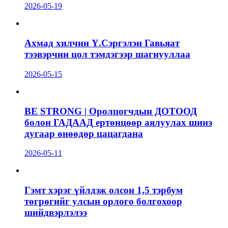
2026-05-19
Ахмад хилчин Ү.Сэргэлэн Гавьяат
тээвэрчин цол тэмдэгээр шагнууллаа
2026-05-15
BE STRONG | Оролцогчдын ДОТООД
болон ГАДААД ертөнцөөр аялуулах шинэ
дугаар өнөөдөр цацагдана
2026-05-11
Гэмт хэрэг үйлдэж олсон 1,5 тэрбум
төгрөгийг улсын орлого болгохоор
шийдвэрлэлээ