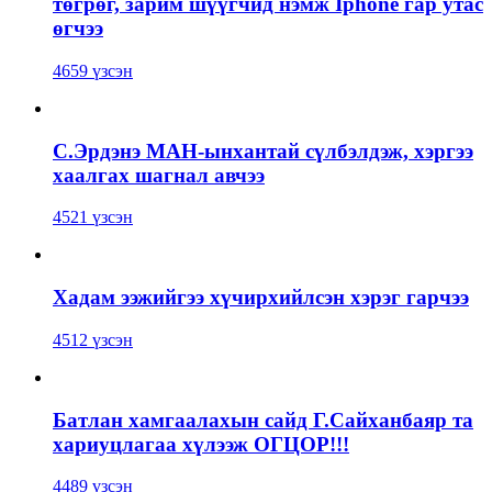
төгрөг, зарим шүүгчид нэмж Iphone гар утас
өгчээ
4659 үзсэн
С.Эрдэнэ МАН-ынхантай сүлбэлдэж, хэргээ
хаалгах шагнал авчээ
4521 үзсэн
Хадам ээжийгээ хүчирхийлсэн хэрэг гарчээ
4512 үзсэн
Батлан хамгаалахын сайд Г.Сайханбаяр та
хариуцлагаа хүлээж ОГЦОР!!!
4489 үзсэн