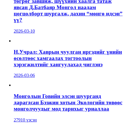
төгрөг завшиж, шүүхийн хаалга татаж
явсан Д.Батбаяр Монгол наадам
цогцолборт шургалж, дахин “мөнгө идсэн”
үү?
2026-03-10
Н.Учрал: Хаврын чуулган иргэдийг үнийн
өсөлтөөс хамгаалах тогтоолын
хэрэгжилтийг хангуулахад чиглэнэ
2026-03-06
Монголын Говийн элсэн шуурганд
дарагдсан Бээжин хотын Экологийн төвөөс
монголчуудыг мод тарихыг уриаллаа
27910 үзсэн