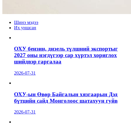
Шинэ мэдээ
Их уншсан
ОХУ бензин, дизель түлшний экспортыг
2027 оны нэгдүгээр сар хүртэл хориглох
шийдвэр гаргалаа
2026-07-31
ОХУ-ын Өвөр Байгалын хязгаарын Дэд
бүтцийн сайд Монголоос шатахуун гуйв
2026-07-31