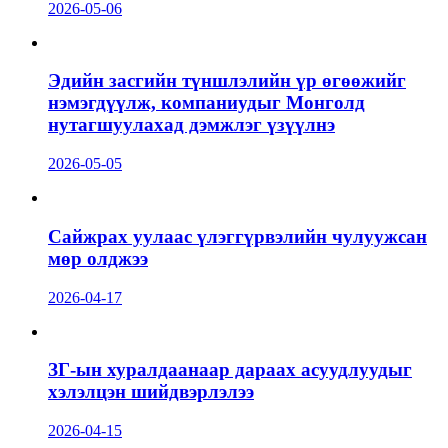
2026-05-06
Эдийн засгийн түншлэлийн үр өгөөжийг
нэмэгдүүлж, компаниудыг Монголд
нутагшуулахад дэмжлэг үзүүлнэ
2026-05-05
Сайжрах уулаас үлэггүрвэлийн чулуужсан
мөр олджээ
2026-04-17
ЗГ-ын хуралдаанаар дараах асуудлуудыг
хэлэлцэн шийдвэрлэлээ
2026-04-15