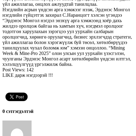
үйл ажиллагаа, онцлох ажлуудтай танилцлаа.
Нэгдлийн асрын үндсэн арга хэмжээг нээж, Эрдэнэс Монгол
нэгдлийн гүйцэтгэх захирал С.Наранцогт хэлсэн үгэндээ
“Эрдэнэс Монгол нэгдэл энэхүү арга хэмжээнд хоёр дахь
жилдээ оролцож байгаа нь хамтын хүч, нэгдмэл оролцоог
тодотгон харуулахын зэрэгцээ уул уурхайн салбарын
оролцогчид, хөрөнгө оруулагчид, бизнес эрхлэгчдэд стратеги,
үйл ажиллагаа болон хэрэгжүүлж буй төсөл, хөтөлбөрүүдээ
танилцуулах чухал боломж юм” хэмээн онцоллоо. “Mining
Week & Mine-Pro 2025” олон улсын уул уурхайн үзэсгэлэн,
чуулганы Эрдэнэс Монгол асарт хөтөлбөрийн үндсэн илтгэл,
хэлэлцүүлгүүд үргэлжилж байна.
Post Views:
142
LIKE дарж нэгдээрэй !!!
0 cэтгэгдэлтэй