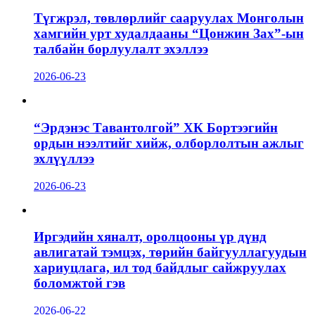
Түгжрэл, төвлөрлийг сааруулах Монголын
хамгийн урт худалдааны “Цонжин Зах”-ын
талбайн борлуулалт эхэллээ
2026-06-23
“Эрдэнэс Тавантолгой” ХК Бортээгийн
ордын нээлтийг хийж, олборлолтын ажлыг
эхлүүллээ
2026-06-23
Иргэдийн хяналт, оролцооны үр дүнд
авлигатай тэмцэх, төрийн байгууллагуудын
хариуцлага, ил тод байдлыг сайжруулах
боломжтой гэв
2026-06-22