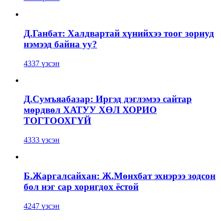
Д.Ганбат: Халдвартай хүнийхээ тоог зориуд
нэмээд байна уу?
4337 үзсэн
Д.Сумъяабазар: Иргэд дэглэмээ сайтар
мөрдвөл ХАТУУ ХӨЛ ХОРИО
ТОГТООХГҮЙ
4333 үзсэн
Б.Жаргалсайхан: Ж.Мөнхбат эхнэрээ зодсон
бол нэг сар хоригдох ёстой
4247 үзсэн