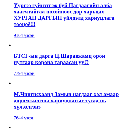
Үүргээ гүйцэтгэж буй Цагдаагийн алба
хаагчтайгаа нохойноос дор харьцах
ХУРГАН ДАРГЫН үйлдэлд хариуцлага
тооцоё!!!
9164 үзсэн
БТСГ-ын дарга Ц.Шаравжамц орон
нутгаар корона тараасан уу!?
7794 үзсэн
М.Чингисхаанд Замын цагдааг хэл амаар
доромжилсны хариуцлагыг тусад нь
хүлээлгэнэ
7644 үзсэн