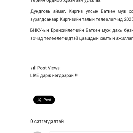
Төрийн ордноо хүлээн авч уулзлаа.
Дундговь аймаг, Киргиз улсын Баткен муж х
зурагдсанаар Киргизийн талын төлөөлөгчид 2025.
БНКУ-ын Ерөнхийлөгчийн Баткен муж дахь бүрэн
зочид төлөөлөгчидтэй цаашдын хамтын ажиллагаа
Post Views:
LIKE дарж нэгдээрэй !!!
0 cэтгэгдэлтэй