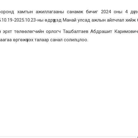
ооронд хамтын ажиллагааны санамж бичиг 2024 оны 4 дүгэ
10.19-2025.10.23-ны өдрүүдэд Манай улсад ажлын айлчлал хийж 
 эрхт төлөөлөгчийн орлогч Ташбалтаев Абдрашит Каримович т
гаа өргөжүүлэх талаар санал солилцлоо.