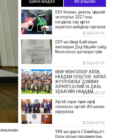
Шинэ мэдээ
Их уншсан
ОХУ бензин, дизель түлшний
экспортыг 2027 оны
нэгдүгээр сар хүртэл
хориглох шийдвэр гаргалаа
2026-07-31
ОХУ-ын Өвөр Байгалын
хязгаарын Дэд бүтцийн сайд
Монголоос шатахуун гуйв
2026-07-31
ӨВӨР МОНГОЛООР АЯЛЖ,
НААДАМ ҮЗЭЦГЭЭЕ: АЯЛАЛ
ЖУУЛЧЛАЛЫГ ДЭМЖИХ
ЗОРИЛГО БҮХИЙ 36 ДАХЬ
УДААГИЙН НААДАМ
2026-07-22
Хүчтэй сөрөг хүчин хүчгүй
олонхоос хүчтэйг АН-ынхан
харууллаа
2026-07-02
банынхан
УИХ-ын дарга С.Бямбацогт
Олон улсын парламентын