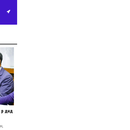
2026-06-19
Ж.НЯМДУЛАМ: НИЙТИЙН
АЛБАН ТУШААЛД ХҮЙСИЙН
ТЭНЦВЭРТЭЙ ТОМИЛГОО
ХИЙХ ХЭРЭГТЭЙ
2026-05-27
ХББОС-ын сайд, Монгол-
Польшийн ЗГ хоорондын
комиссын хуралдааны хоёр
талын даргалагч нар
хооронд цахим уулзалт
хийлээ
2026-05-19
Ахмад хилчин Ү.Сэргэлэн
Гавьяат тээвэрчин цол
тэмдэгээр шагнууллаа
2026-05-15
BE STRONG | Оролцогчдын
ДОТООД болон ГАДААД
ертөнцөөр аялуулах шинэ
р дүнд
дугаар өнөөдөр цацагдана
2026-05-11
 ил
н,
Гэмт хэрэг үйлдэж олсон 1,5