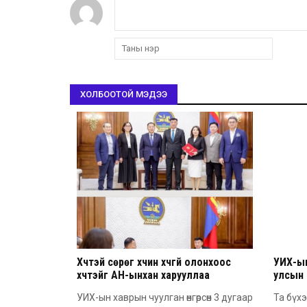
ХОЛБООТОЙ МЭДЭЭ
Хүчтэй сөрөг хүчин хүчгүй олонхоос
УИХ-ы
хүчтэйг АН-ынхан харууллаа
улсын
мэндчи
УИХ-ын хаврын чуулган өнгөрсөн 3 дугаар
Та бүх