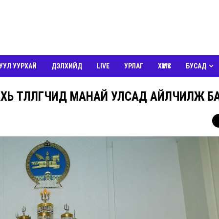
УУЛ УУРХАЙ
ДЭЛХИЙД
LIVE
УРЛАГ
ХҮМҮҮС
БУСАД
Ь ТӨЛӨӨЛӨГЧИД МАНАЙ УЛСАД АЙЛЧИЛЖ Б