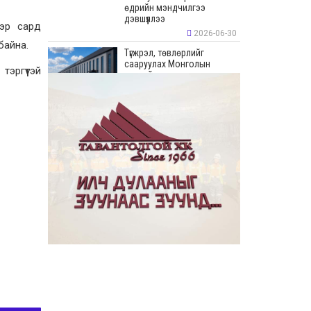
өдрийн мэндчилгээ
дэвшүүллээ
эр сард
2026-06-30
байна.
Түгжрэл, төвлөрлийг
сааруулах Монголын
эргүүтэй
хамгийн урт худалдааны
“Цонжин Зах”-ын талбайн
борлуулалт эхэллээ
2026-06-23
“Эрдэнэс Тавантолгой” ХК
Бортээгийн ордын нээлтийг
хийж, олборлолтын ажлыг
эхлүүллээ
2026-06-23
Иргэдийн хяналт,
оролцооны үр дүнд
авлигатай тэмцэх, төрийн
байгууллагуудын
хариуцлага, ил тод байдлыг
сайжруулах боломжтой гэв
2026-06-22
“Монгол Улсын Засгийн
газар–Хөгжлийн түншүүдийн
уулзалт” боллоо