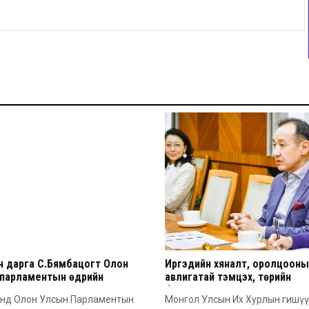
н дарга С.Бямбацогт Олон
Иргэдийн хяналт, оролцооны ү
 парламентын өдрийн
авлигатай тэмцэх, төрийн
лгээ дэвшүүллээ
байгууллагуудын хариуцлага,
энд Олон Улсын Парламентын
Монгол Улсын Их Хурлын гишүү
тод байдлыг сайжруулах