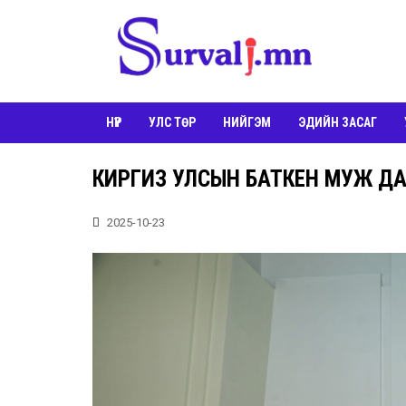
НҮҮР
УЛС ТӨР
НИЙГЭМ
ЭДИЙН ЗАСАГ
КИРГИЗ УЛСЫН БАТКЕН МУЖ ДАХ
2025-10-23