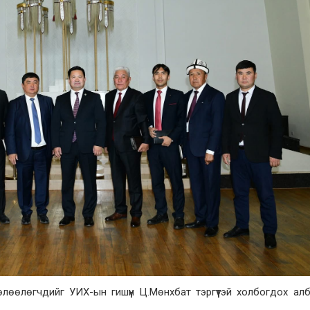
лөөлөгчдийг УИХ-ын гишүүн Ц.Мөнхбат тэргүүтэй холбогдох ал