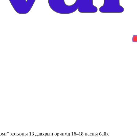
ломт” хотхоны 13 давхрын орчимд 16–18 насны байх