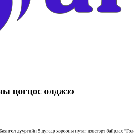
ны цогцос олджээ
Баянгол дүүргийн 5 дугаар хорооны нутаг дэвсгэрт байрлах “Го