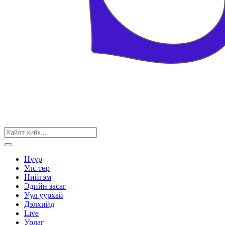
Нүүр
Улс төр
Нийгэм
Эдийн засаг
Уул уурхай
Дэлхийд
Live
Урлаг