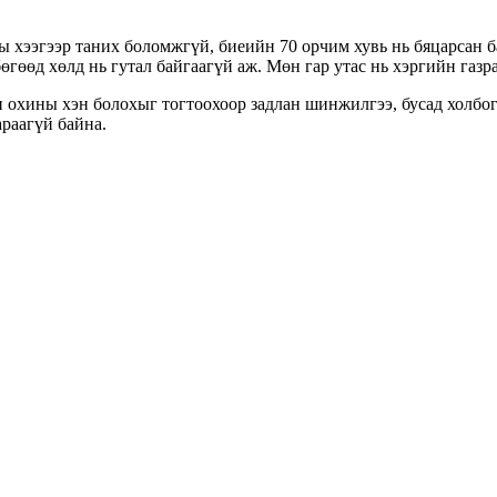
хээгээр таних боломжгүй, биеийн 70 орчим хувь нь бяцарсан ба
өгөөд хөлд нь гутал байгаагүй аж. Мөн гар утас нь хэргийн газр
 охины хэн болохыг тогтоохоор задлан шинжилгээ, бусад холбог
араагүй байна.