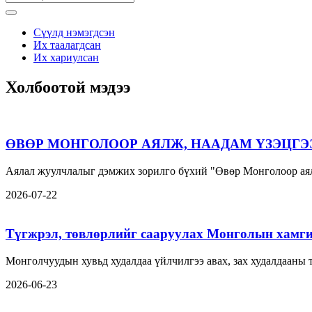
Сүүлд нэмэгдсэн
Их таалагдсан
Их хариулсан
Холбоотой мэдээ
ӨВӨР МОНГОЛООР АЯЛЖ, НААДАМ ҮЗЭЦГЭ
Аялал жуулчлалыг дэмжих зорилго бүхий "Өвөр Монголоор аял
2026-07-22
Түгжрэл, төвлөрлийг сааруулах Монголын хамги
Монголчуудын хувьд худалдаа үйлчилгээ авах, зах худалдааны
2026-06-23