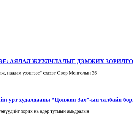
ЭЕ: АЯЛАЛ ЖУУЛЧЛАЛЫГ ДЭМЖИХ ЗОРИЛГО
ж, наадам үзэцгээе" сэдэвт Өвөр Монголын 36
йн урт худалдааны “Цонжин Зах”-ын талбайн борл
 төвүүдийг зорих нь өдөр тутмын амьдралын