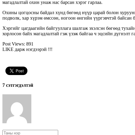
магадлалтай охин унаж нас барсан хэрэг гарлаа.
Охины цогцосны байдал хүнд бөгөөд нүүр царай болон хурууны 
подволк, хар хүрэм өмссөн, ногоон өнгийн үүргэвчтэй байсан б
Хэргийг цагдаагийн байгууллага шалгаж эхэлсэн бөгөөд тухайн
хорлосон байх магадлалтай гэж үзэж байгаа ч эцсийн дүгнэлт г
Post Views:
891
LIKE дарж нэгдээрэй !!!
7 cэтгэгдэлтэй