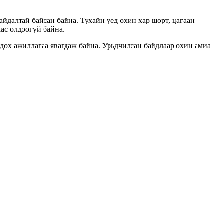
йдалтай байсан байна. Тухайн үед охин хар шорт, цагаан
аас олдоогүй байна.
дох ажиллагаа явагдаж байна. Урьдчилсан байдлаар охин амиа