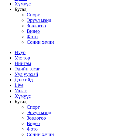
Хүмүүс
Бусад
Спорт
Эрүүл мэнд
Зөвлөгөө
Видео
Фото
Сонин хачин
Нүүр
Улс төр
Нийгэм
Эдийн засаг
Уул уурхай
Дэлхийд
Live
Урлаг
Хүмүүс
Бусад
Спорт
Эрүүл мэнд
Зөвлөгөө
Видео
Фото
Сонин хачин