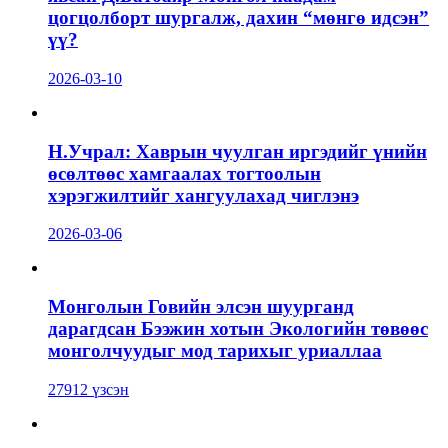
цогцолборт шургалж, дахин “мөнгө идсэн”
үү?
2026-03-10
Н.Учрал: Хаврын чуулган иргэдийг үнийн
өсөлтөөс хамгаалах тогтоолын
хэрэгжилтийг хангуулахад чиглэнэ
2026-03-06
Монголын Говийн элсэн шуурганд
дарагдсан Бээжин хотын Экологийн төвөөс
монголчуудыг мод тарихыг уриаллаа
27912 үзсэн