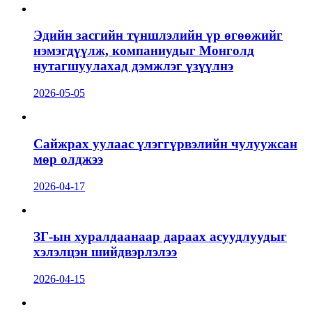
Эдийн засгийн түншлэлийн үр өгөөжийг
нэмэгдүүлж, компаниудыг Монголд
нутагшуулахад дэмжлэг үзүүлнэ
2026-05-05
Сайжрах уулаас үлэггүрвэлийн чулуужсан
мөр олджээ
2026-04-17
ЗГ-ын хуралдаанаар дараах асуудлуудыг
хэлэлцэн шийдвэрлэлээ
2026-04-15