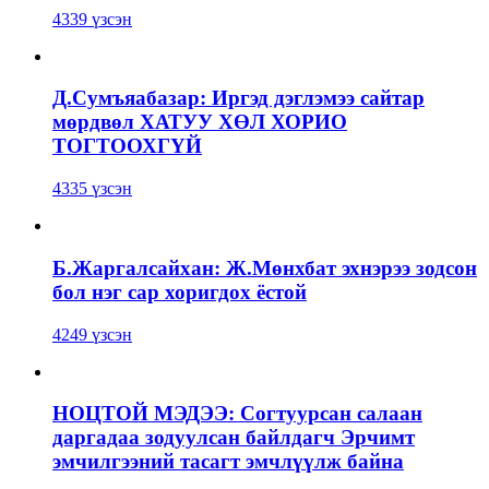
4339 үзсэн
Д.Сумъяабазар: Иргэд дэглэмээ сайтар
мөрдвөл ХАТУУ ХӨЛ ХОРИО
ТОГТООХГҮЙ
4335 үзсэн
Б.Жаргалсайхан: Ж.Мөнхбат эхнэрээ зодсон
бол нэг сар хоригдох ёстой
4249 үзсэн
НОЦТОЙ МЭДЭЭ: Согтуурсан салаан
даргадаа зодуулсан байлдагч Эрчимт
эмчилгээний тасагт эмчлүүлж байна