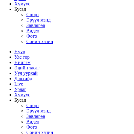
Хүмүүс
Бусад
Спорт
Эрүүл мэнд
Зөвлөгөө
Видео
Фото
Сонин хачин
Нүүр
Улс төр
Нийгэм
Эдийн засаг
Уул уурхай
Дэлхийд
Live
Урлаг
Хүмүүс
Бусад
Спорт
Эрүүл мэнд
Зөвлөгөө
Видео
Фото
Сонин хачин