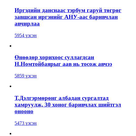
Иргэдийн данснаас тэрбум гаруй төгрөг
завшсан иргэнийг АНУ-аас баривчлан
авчирлаа
5954 үзсэн
Өнөөдөр хорихоос суллагдсан
Н.Номтойбаярыг аав нь тосож авчээ
5859 үзсэн
Т.Дэлгэрмөрөнг албадан сургалтад
хамруулж, 30 хоног баривчлах шийтгэл
онооно
5473 үзсэн