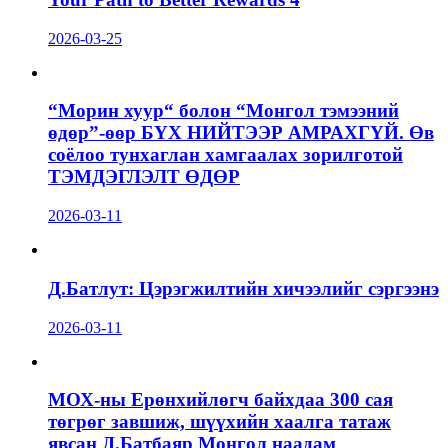
2026-03-25
“Морин хуур“ болон “Монгол тэмээний
өдөр”-өөр БҮХ НИЙТЭЭР АМРАХГҮЙ. Өв
соёлоо тунхаглан хамгаалах зорилготой
ТЭМДЭГЛЭЛТ ӨДӨР
2026-03-11
Д.Батлут: Цэрэгжилтийн хичээлийг сэргээнэ
2026-03-11
МОХ-ны Ерөнхийлөгч байхдаа 300 сая
төгрөг завшиж, шүүхийн хаалга татаж
явсан Д.Батбаяр Монгол наадам