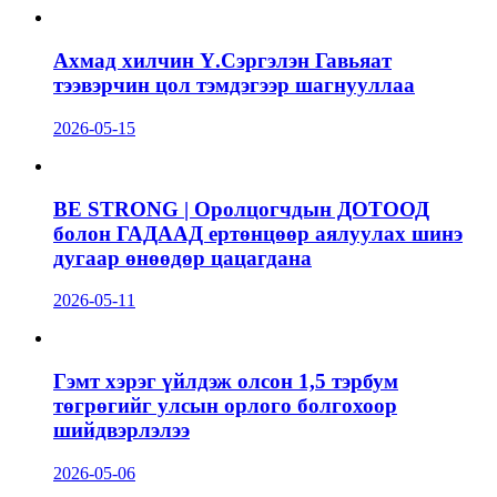
Ахмад хилчин Ү.Сэргэлэн Гавьяат
тээвэрчин цол тэмдэгээр шагнууллаа
2026-05-15
BE STRONG | Оролцогчдын ДОТООД
болон ГАДААД ертөнцөөр аялуулах шинэ
дугаар өнөөдөр цацагдана
2026-05-11
Гэмт хэрэг үйлдэж олсон 1,5 тэрбум
төгрөгийг улсын орлого болгохоор
шийдвэрлэлээ
2026-05-06