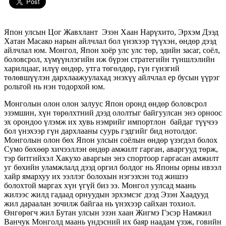
Япон улсын Цог Жавхлант Эзэн Хаан Нарүхито, Эрхэм Дээд
Хатан Масако нарын айлчлал бол үнэхээр түүхэн, өндөр дээд
айлчлал юм. Монгол, Япон хоёр улс улс төр, эдийн засаг, соёл,
боловсрол, хүмүүнлэгийн иж бүрэн стратегийн түншлэлийн
харилцааг, илүү өндөр, утга төгөлдөр, гүн гүнзгий
төлөвшүүлэн дархлаажуулахад энэхүү айлчлал ер бусын үүрэг
рольтой нь нэн тодорхой юм.
Монголын олон олон залуус Япон оронд өндөр боловсрол
эзэмшин, хүн төрөлхтний дээд ололтыг байгуулсан энэ орноос
эх орондоо үлэмж их хувь нэмрийг импортлон байдаг түүчээ
бол үнэхээр гүн дархлааны суурь гэдгийг бид нотолдог.
Монголын олон бөх Япон улсын соёлын өндөр үзэгдэл болох
Сумо бөхөөр хичээллэн өндөр амжилт гарган, аваргууд төрж,
тэр битгийхэл Хакухо аваргын энэ спортоор гаргасан амжилт
уг бөхийн уламжлалд дээд оргил болдог нь Японы орны ивээл
хайр ямархуу их ээллэг болохын нэгээхэн тод жишээ
болохтой маргах хүн үгүй биз ээ. Монгол уулсад маань
жилээс жилд гадаад орнуудын эрхэмсэг дээд Эзэн Хаадууд
жил дараалан зочилж байгаа нь үнэхээр сайхан тохиол.
Өнгөрөгч жил Бутан улсын эзэн хаан Жигмэ Гэсэр Намжил
Ванчук Монголд маань үндэсний их баяр наадам үзэж, говийн