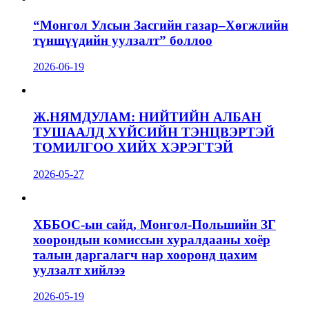
“Монгол Улсын Засгийн газар–Хөгжлийн
түншүүдийн уулзалт” боллоо
2026-06-19
Ж.НЯМДУЛАМ: НИЙТИЙН АЛБАН
ТУШААЛД ХҮЙСИЙН ТЭНЦВЭРТЭЙ
ТОМИЛГОО ХИЙХ ХЭРЭГТЭЙ
2026-05-27
ХББОС-ын сайд, Монгол-Польшийн ЗГ
хоорондын комиссын хуралдааны хоёр
талын даргалагч нар хооронд цахим
уулзалт хийлээ
2026-05-19