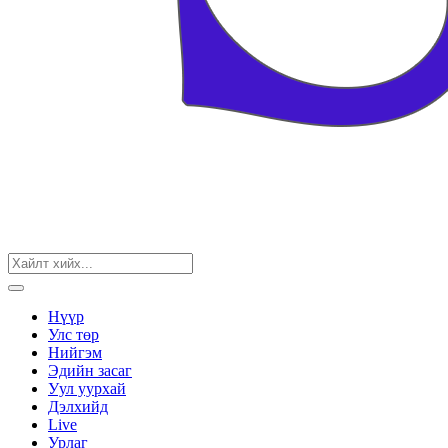
Нүүр
Улс төр
Нийгэм
Эдийн засаг
Уул уурхай
Дэлхийд
Live
Урлаг