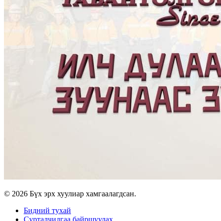
© 2026 Бүх эрх хуулиар хамгаалагдсан.
Бидний тухай
Сурталчилгаа байршуулах