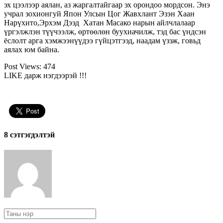
эх цээлээр аялан, аз жаргалтайгаар эх орондоо мордсон. Энэ
учрал зохионгуй Япон Улсын Цог Жавхлант Эзэн Хаан
Нарүхито,Эрхэм Дээд Хатан Масако нарын айлчлалаар
үргэлжлэн түүчээлж, өртөөлөн буухиачилж, тэд бас үндсэн
ёслолт арга хэмжээнүүдээ гүйцэтгээд, наадам үзэж, говьд
аялах юм байна.
Post Views:
474
LIKE дарж нэгдээрэй !!!
8 cэтгэгдэлтэй