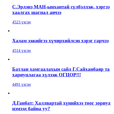
С.Эрдэнэ МАН-ынхантай сүлбэлдэж, хэргээ
хаалгах шагнал авчээ
4523 үзсэн
Хадам ээжийгээ хүчирхийлсэн хэрэг гарчээ
4514 үзсэн
Батлан хамгаалахын сайд Г.Сайханбаяр та
хариуцлагаа хүлээж ОГЦОР!!!
4491 үзсэн
Д.Ганбат: Халдвартай хүнийхээ тоог зориуд
нэмээд байна уу?