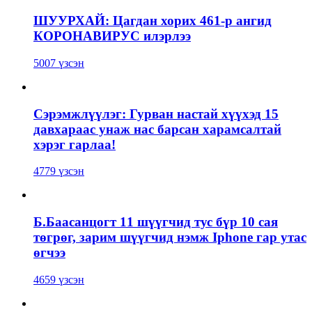
ШУУРХАЙ: Цагдан хорих 461-р ангид
КОРОНАВИРУС илэрлээ
5007 үзсэн
Сэрэмжлүүлэг: Гурван настай хүүхэд 15
давхараас унаж нас барсан харамсалтай
хэрэг гарлаа!
4779 үзсэн
Б.Баасанцогт 11 шүүгчид тус бүр 10 сая
төгрөг, зарим шүүгчид нэмж Iphone гар утас
өгчээ
4659 үзсэн