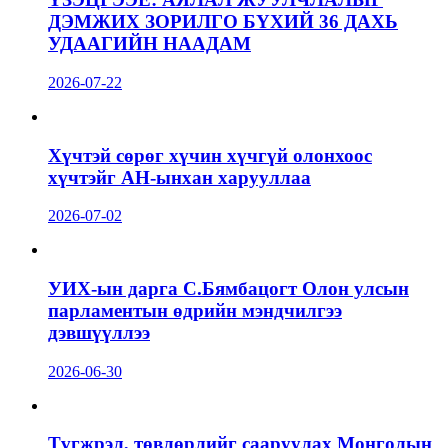
ДЭМЖИХ ЗОРИЛГО БҮХИЙ 36 ДАХЬ
УДААГИЙН НААДАМ
2026-07-22
Хүчтэй сөрөг хүчин хүчгүй олонхоос
хүчтэйг АН-ынхан харууллаа
2026-07-02
УИХ-ын дарга С.Бямбацогт Олон улсын
парламентын өдрийн мэндчилгээ
дэвшүүллээ
2026-06-30
Түгжрэл, төвлөрлийг сааруулах Монголын