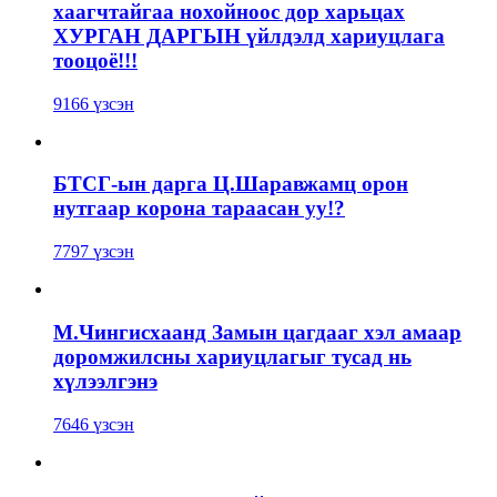
хаагчтайгаа нохойноос дор харьцах
ХУРГАН ДАРГЫН үйлдэлд хариуцлага
тооцоё!!!
9166 үзсэн
БТСГ-ын дарга Ц.Шаравжамц орон
нутгаар корона тараасан уу!?
7797 үзсэн
М.Чингисхаанд Замын цагдааг хэл амаар
доромжилсны хариуцлагыг тусад нь
хүлээлгэнэ
7646 үзсэн