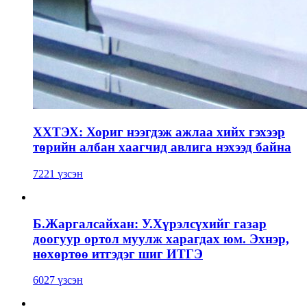
ХХТЭХ: Хориг нээгдэж ажлаа хийх гэхээр
төрийн албан хаагчид авлига нэхээд байна
7221 үзсэн
Б.Жаргалсайхан: У.Хүрэлсүхийг газар
доогуур ортол муулж харагдах юм. Эхнэр,
нөхөртөө итгэдэг шиг ИТГЭ
6027 үзсэн