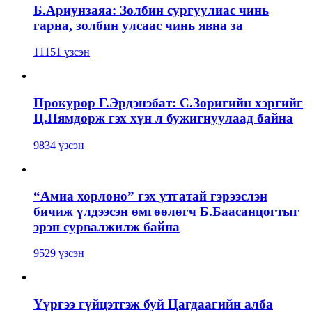
Б.Ариунзаяа: Золбин сургуулиас чинь
гарна, золбин улсаас чинь явна за
11151 үзсэн
Прокурор Г.Эрдэнэбат: С.Зоригийн хэргийг
Ц.Нямдорж гэх хүн л бужигнуулаад байна
9834 үзсэн
“Амиа хорлоно” гэх утгатай гэрээслэн
бичиж үлдээсэн өмгөөлөгч Б.Баасанцогтыг
эрэн сурвалжилж байна
9529 үзсэн
Үүргээ гүйцэтгэж буй Цагдаагийн алба