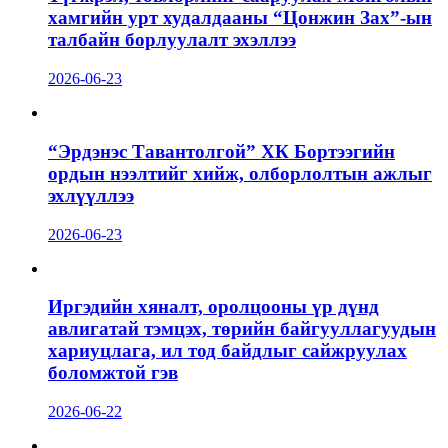
хамгийн урт худалдааны “Цонжин Зах”-ын
талбайн борлуулалт эхэллээ
2026-06-23
“Эрдэнэс Тавантолгой” ХК Бортээгийн
ордын нээлтийг хийж, олборлолтын ажлыг
эхлүүллээ
2026-06-23
Иргэдийн хяналт, оролцооны үр дүнд
авлигатай тэмцэх, төрийн байгууллагуудын
хариуцлага, ил тод байдлыг сайжруулах
боломжтой гэв
2026-06-22