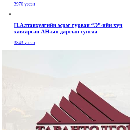
3970 үзсэн
Н.Алтанхуягийн эсрэг гурван “Э”-ийн хүч
хавсарсан АН-ын даргын сунгаа
3843 үзсэн