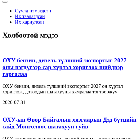
Сүүлд нэмэгдсэн
Их таалагдсан
Их хариулсан
Холбоотой мэдээ
ОХУ бензин, дизель түлшний экспортыг 2027
оны нэгдүгээр сар хүртэл хориглох шийдвэр
гаргалаа
ОХУ бензин, дизель түлшний экспортыг 2027 он хүртэл
хориглож, дотоодын шатахууны хямралаа тогтворжуу
2026-07-31
ОХУ-ын Өвөр Байгалын хязгаарын Дэд бүтцийн
сайд Монголоос шатахуун гуйв
ОХУ дотооддоо шатахууны гүнзгий хямрал, хомсдолд орсон.