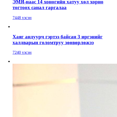
ЭМЯ-наас 14 хоногийн хатуу хөл хорио
тогтоох санал гаргалаа
7448 үзсэн
Хаяг андуурч гэртээ байсан 3 иргэнийг
халдварын голомтруу зөөвөрлөжээ
7240 үзсэн