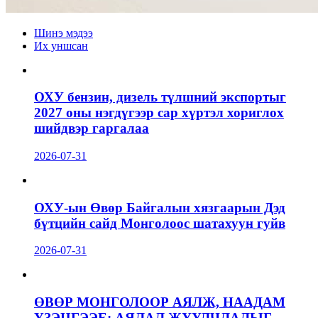
Шинэ мэдээ
Их уншсан
ОХУ бензин, дизель түлшний экспортыг
2027 оны нэгдүгээр сар хүртэл хориглох
шийдвэр гаргалаа
2026-07-31
ОХУ-ын Өвөр Байгалын хязгаарын Дэд
бүтцийн сайд Монголоос шатахуун гуйв
2026-07-31
ӨВӨР МОНГОЛООР АЯЛЖ, НААДАМ
ҮЗЭЦГЭЭЕ: АЯЛАЛ ЖУУЛЧЛАЛЫГ