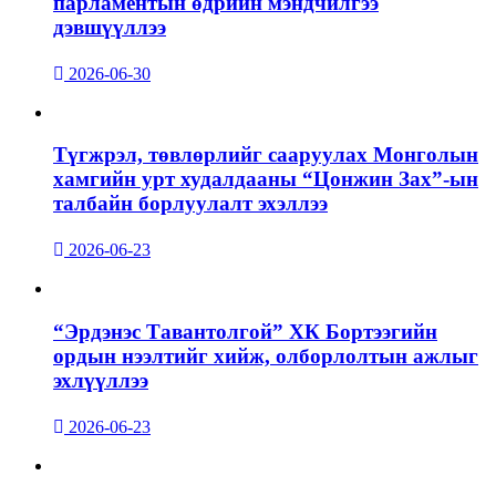
парламентын өдрийн мэндчилгээ
дэвшүүллээ
2026-06-30
Түгжрэл, төвлөрлийг сааруулах Монголын
хамгийн урт худалдааны “Цонжин Зах”-ын
талбайн борлуулалт эхэллээ
2026-06-23
“Эрдэнэс Тавантолгой” ХК Бортээгийн
ордын нээлтийг хийж, олборлолтын ажлыг
эхлүүллээ
2026-06-23