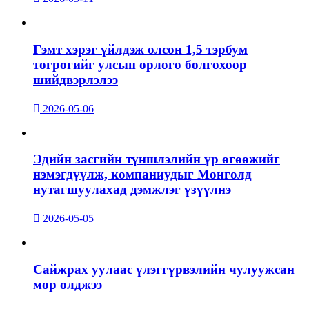
Гэмт хэрэг үйлдэж олсон 1,5 тэрбум
төгрөгийг улсын орлого болгохоор
шийдвэрлэлээ
2026-05-06
Эдийн засгийн түншлэлийн үр өгөөжийг
нэмэгдүүлж, компаниудыг Монголд
нутагшуулахад дэмжлэг үзүүлнэ
2026-05-05
Сайжрах уулаас үлэггүрвэлийн чулуужсан
мөр олджээ