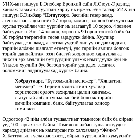
УИХ-ын гишүүн Б.Энхбаяр Ерөнхий сайд Л.Оюун-Эрдэнэд
хандаж тавьсан асуултын хариу нь иржээ. Энэ талаар УИХ-ын
гишүүн Б.Энхбаяр “
Нэгдүгээрт,
Засгийн газар яамд,
агентлагаас гадна нийт 57 хороо, комисс, зөвлөл байгуулснаас
хуульд тухайлан чиг үүргийг нь заагаагүй 10 хороо, 4 зөвлөл
байгуулжээ. Энэ 14 зөвлөл, хороо нь 90 орон тоотой байх ба
30 тэрбум төгрөгийн төсөв зарцуулж байна. Хуулиар
байгуулагдсан яамд, агентлагуудтай чиг үүрэг давхардсан,
төрийн албаны шалгалт өгөөгүй, улс төрийн авлига болгож
төрийг данхайлгаж, эзэн биегүй хоорондоо хариуцлагаа
чихсэн эрх мэдлийн бүтцүүдийг үлэмж нэмэгдүүлж буй нь
Үндсэн хуулийн бус бөгөөд төрийг удирдах, засаглах
боломжийг алдагдуулахад хүргэж байна.
Хоёрдугаарт,
“Бүтээмжийн менежер”, “Хяналтын
менежер” гэх Төрийн хэмнэлтийн хуулиар
хориглосон орлогч захирлын цалин хангамж,
статустай албан тушаалыг бий болгож төрийн
өмчийн компани, банк, байгууллагад олноор
томилжээ.
Одоогоор 42 ийм албан тушаалтныг томилсон байх ба ойрын
үед 100 гаргах гэж байна. Томилсон албан тушаалтнуудыг
харахад дийлэнх нь хамтарсан гэх халхавчаар “Женко”
Х.Баттулгын туслахаас эхлээд ойрын хүрээллийн хүмүүсийг