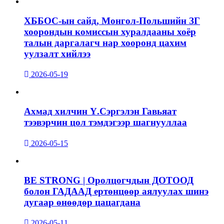
ХББОС-ын сайд, Монгол-Польшийн ЗГ
хоорондын комиссын хуралдааны хоёр
талын даргалагч нар хооронд цахим
уулзалт хийлээ
2026-05-19
Ахмад хилчин Ү.Сэргэлэн Гавьяат
тээвэрчин цол тэмдэгээр шагнууллаа
2026-05-15
BE STRONG | Оролцогчдын ДОТООД
болон ГАДААД ертөнцөөр аялуулах шинэ
дугаар өнөөдөр цацагдана
2026-05-11