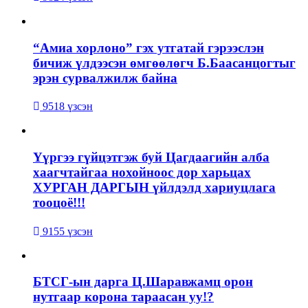
“Амиа хорлоно” гэх утгатай гэрээслэн
бичиж үлдээсэн өмгөөлөгч Б.Баасанцогтыг
эрэн сурвалжилж байна
9518 үзсэн
Үүргээ гүйцэтгэж буй Цагдаагийн алба
хаагчтайгаа нохойноос дор харьцах
ХУРГАН ДАРГЫН үйлдэлд хариуцлага
тооцоё!!!
9155 үзсэн
БТСГ-ын дарга Ц.Шаравжамц орон
нутгаар корона тараасан уу!?