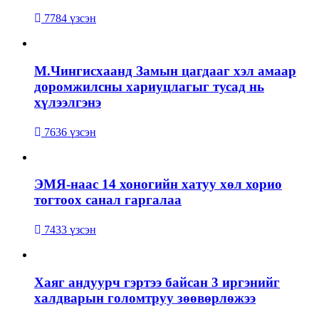
7784 үзсэн
М.Чингисхаанд Замын цагдааг хэл амаар
доромжилсны хариуцлагыг тусад нь
хүлээлгэнэ
7636 үзсэн
ЭМЯ-наас 14 хоногийн хатуу хөл хорио
тогтоох санал гаргалаа
7433 үзсэн
Хаяг андуурч гэртээ байсан 3 иргэнийг
халдварын голомтруу зөөвөрлөжээ