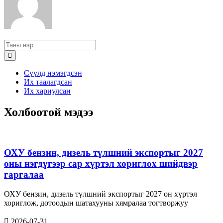
Сүүлд нэмэгдсэн
Их таалагдсан
Их хариулсан
Холбоотой мэдээ
ОХУ бензин, дизель түлшний экспортыг 2027
оны нэгдүгээр сар хүртэл хориглох шийдвэр
гаргалаа
ОХУ бензин, дизель түлшний экспортыг 2027 он хүртэл
хориглож, дотоодын шатахууны хямралаа тогтворжуу
2026-07-31