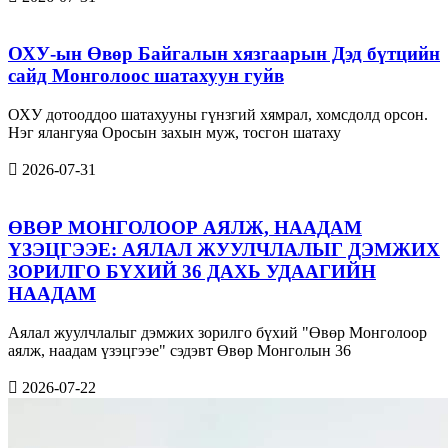
ОХУ-ын Өвөр Байгалын хязгаарын Дэд бүтцийн
сайд Монголоос шатахуун гуйв
ОХУ дотооддоо шатахууны гүнзгий хямрал, хомсдолд орсон.
Нэг ялангуяа Оросын захын муж, тосгон шатаху
2026-07-31
ӨВӨР МОНГОЛООР АЯЛЖ, НААДАМ
ҮЗЭЦГЭЭЕ: АЯЛАЛ ЖУУЛЧЛАЛЫГ ДЭМЖИХ
ЗОРИЛГО БҮХИЙ 36 ДАХЬ УДААГИЙН
НААДАМ
Аялал жуулчлалыг дэмжих зорилго бүхий "Өвөр Монголоор
аялж, наадам үзэцгээе" сэдэвт Өвөр Монголын 36
2026-07-22