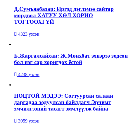
Д.Сумъяабазар: Иргэд дэглэмээ сайтар
мөрдвөл ХАТУУ ХӨЛ ХОРИО
ТОГТООХГҮЙ
4323 үзсэн
Б.Жаргалсайхан: Ж.Мөнхбат эхнэрээ зодсон
бол нэг сар хоригдох ёстой
4238 үзсэн
НОЦТОЙ МЭДЭЭ: Согтуурсан салаан
даргадаа зодуулсан байлдагч Эрчимт
эмчилгээний тасагт эмчлүүлж байна
3959 үзсэн