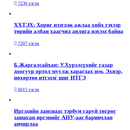
7230 үзсэн
ХХТЭХ: Хориг нээгдэж ажлаа хийх гэхээр
төрийн албан хаагчид авлига нэхээд байна
7207 үзсэн
Б.Жаргалсайхан: У.Хүрэлсүхийг газар
доогуур ортол муулж харагдах юм. Эхнэр,
нөхөртөө итгэдэг шиг ИТГЭ
6015 үзсэн
Иргэдийн данснаас тэрбум гаруй төгрөг
завшсан иргэнийг АНУ-аас баривчлан
авчирлаа