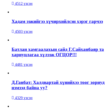
4512 үзсэн
Хадам ээжийгээ хүчирхийлсэн хэрэг гарчээ
4503 үзсэн
Батлан хамгаалахын сайд Г.Сайханбаяр та
хариуцлагаа хүлээж ОГЦОР!!!
4481 үзсэн
Д.Ганбат: Халдвартай хүнийхээ тоог зориуд
нэмээд байна уу?
4329 үзсэн