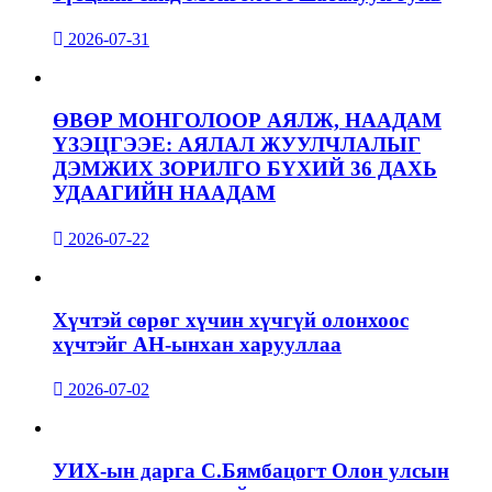
2026-07-31
ӨВӨР МОНГОЛООР АЯЛЖ, НААДАМ
ҮЗЭЦГЭЭЕ: АЯЛАЛ ЖУУЛЧЛАЛЫГ
ДЭМЖИХ ЗОРИЛГО БҮХИЙ 36 ДАХЬ
УДААГИЙН НААДАМ
2026-07-22
Хүчтэй сөрөг хүчин хүчгүй олонхоос
хүчтэйг АН-ынхан харууллаа
2026-07-02
УИХ-ын дарга С.Бямбацогт Олон улсын