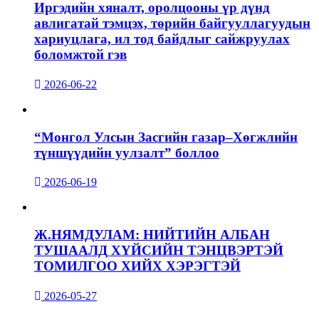
Иргэдийн хяналт, оролцооны үр дүнд
авлигатай тэмцэх, төрийн байгууллагуудын
хариуцлага, ил тод байдлыг сайжруулах
боломжтой гэв
2026-06-22
“Монгол Улсын Засгийн газар–Хөгжлийн
түншүүдийн уулзалт” боллоо
2026-06-19
Ж.НЯМДУЛАМ: НИЙТИЙН АЛБАН
ТУШААЛД ХҮЙСИЙН ТЭНЦВЭРТЭЙ
ТОМИЛГОО ХИЙХ ХЭРЭГТЭЙ
2026-05-27