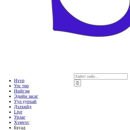
Нүүр
Улс төр
Нийгэм
Эдийн засаг
Уул уурхай
Дэлхийд
Live
Урлаг
Хүмүүс
Бусад