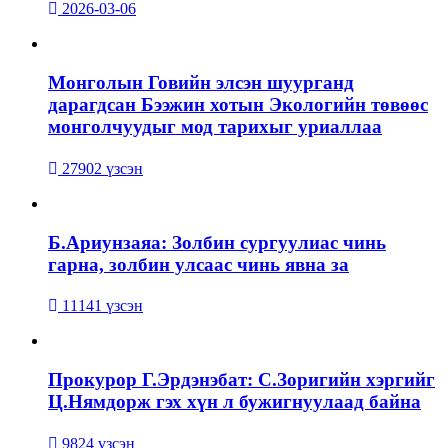
2026-03-06
Монголын Говийн элсэн шуурганд
дарагдсан Бээжин хотын Экологийн төвөөс
монголчуудыг мод тарихыг уриаллаа
27902 үзсэн
Б.Ариунзаяа: Золбин сургуулиас чинь
гарна, золбин улсаас чинь явна за
11141 үзсэн
Прокурор Г.Эрдэнэбат: С.Зоригийн хэргийг
Ц.Нямдорж гэх хүн л бужигнуулаад байна
9824 үзсэн