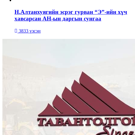
Н.Алтанхуягийн эсрэг гурван “Э”-ийн хүч
хавсарсан АН-ын даргын сунгаа
3833 үзсэн