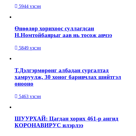
5944 үзсэн
Өнөөдөр хорихоос суллагдсан
Н.Номтойбаярыг аав нь тосож авчээ
5849 үзсэн
Т.Дэлгэрмөрөнг албадан сургалтад
хамруулж, 30 хоног баривчлах шийтгэл
онооно
5463 үзсэн
ШУУРХАЙ: Цагдан хорих 461-р ангид
КОРОНАВИРУС илэрлээ