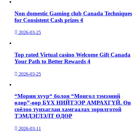
Non domestic Gaming club Canada Techniques
for Consistent Cash prizes 4
2026-03-25
Top rated Virtual casino Welcome Gift Canada
Your Path to Better Rewards 4
2026-03-25
“Морин хуур“ болон “Монгол тэмээний
өдөр”-өөр БҮХ НИЙТЭЭР АМРАХГҮЙ. Өв
соёлоо тунхаглан хамгаалах зорилготой
ТЭМДЭГЛЭЛТ ӨДӨР
2026-03-11