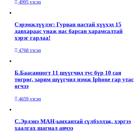
4995 үзсэн
Сэрэмжлүүлэг: Гурван настай хүүхэд 15
давхараас унаж нас барсан харамсалтай
хэрэг гарлаа!
4768 үзсэн
Б.Баасанцогт 11 шүүгчид тус бүр 10 сая
төгрөг, зарим шүүгчид нэмж Iphone гар утас
өгчээ
4659 үзсэн
С.Эрдэнэ МАН-ынхантай сүлбэлдэж, хэргээ
хаалгах шагнал авчээ