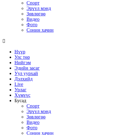
Спорт
Эрүүл мэнд
Зөвлөгөө
Видео
Фото
Сонин хачин
Нүүр
Улс төр
Нийгэм
Эдийн засаг
Уул уурхай
Дэлхийд
Live
Урлаг
Хүмүүс
Бусад
Спорт
Эрүүл мэнд
Зөвлөгөө
Видео
Фото
Сонин хачин