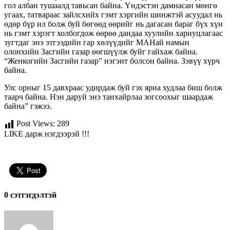
гол албан тушаалд тавьсан байна. Үндэстэн дамнасан мөнгө
угаах, татвараас зайлсхийх гэмт хэргийн шинжтэй асуудал нь
өдөр бүр ил болж буй бөгөөд өөрийг нь дагасан бараг бүх хүн
нь гэмт хэрэгт холбогдож өөрөө дандаа хуулийн хариуцлагаас
зугтдаг энэ этгээдийн гар хөлүүдийг МАНай намын
олонхийн Засгийн газар өөгшүүлж буйг гайхаж байна.
“Женкогийн Засгийн газар” нэгэнт болсон байна. Зэвүү хүрч
байна.
Улс орныг 15 давхраас удирдаж буй гэх яриа худлаа биш болж
таарч байна. Нэн даруй энэ танхайрлаа зогсоохыг шаардаж
байна” гэжээ.
Post Views:
289
LIKE дарж нэгдээрэй !!!
0 cэтгэгдэлтэй