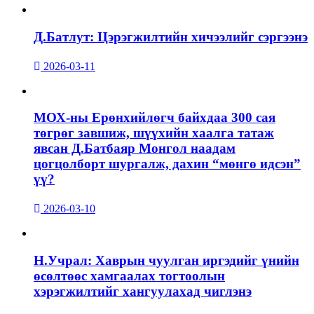
Д.Батлут: Цэрэгжилтийн хичээлийг сэргээнэ
2026-03-11
МОХ-ны Ерөнхийлөгч байхдаа 300 сая
төгрөг завшиж, шүүхийн хаалга татаж
явсан Д.Батбаяр Монгол наадам
цогцолборт шургалж, дахин “мөнгө идсэн”
үү?
2026-03-10
Н.Учрал: Хаврын чуулган иргэдийг үнийн
өсөлтөөс хамгаалах тогтоолын
хэрэгжилтийг хангуулахад чиглэнэ