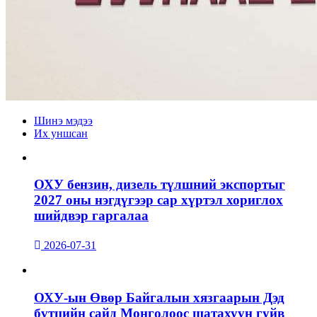
Шинэ мэдээ
Их уншсан
ОХУ бензин, дизель түлшний экспортыг
2027 оны нэгдүгээр сар хүртэл хориглох
шийдвэр гаргалаа
2026-07-31
ОХУ-ын Өвөр Байгалын хязгаарын Дэд
бүтцийн сайд Монголоос шатахуун гуйв