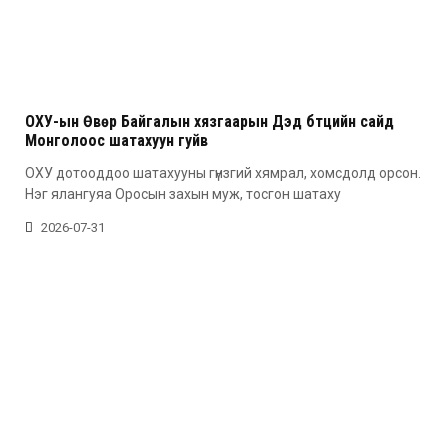
ОХУ-ын Өвөр Байгалын хязгаарын Дэд бүтцийн сайд
Монголоос шатахуун гуйв
ОХУ дотооддоо шатахууны гүнзгий хямрал, хомсдолд орсон.
Нэг ялангуяа Оросын захын муж, тосгон шатаху
2026-07-31