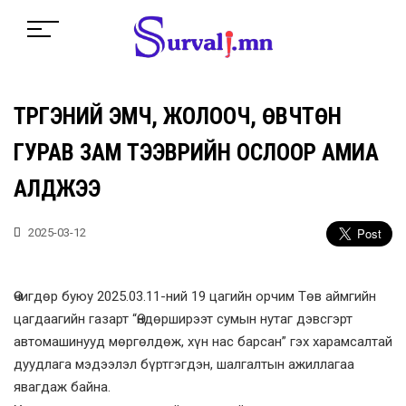
ТҮРГЭНИЙ ЭМЧ, ЖОЛООЧ, ӨВЧТӨН
ГУРАВ ЗАМ ТЭЭВРИЙН ОСЛООР АМИА
АЛДЖЭЭ
2025-03-12
Өчигдөр буюу 2025.03.11-ний 19 цагийн орчим Төв аймгийн
цагдаагийн газарт “Өндөрширээт сумын нутаг дэвсгэрт
автомашинууд мөргөлдөж, хүн нас барсан” гэх харамсалтай
дуудлага мэдээлэл бүртгэгдэн, шалгалтын ажиллагаа
явагдаж байна.