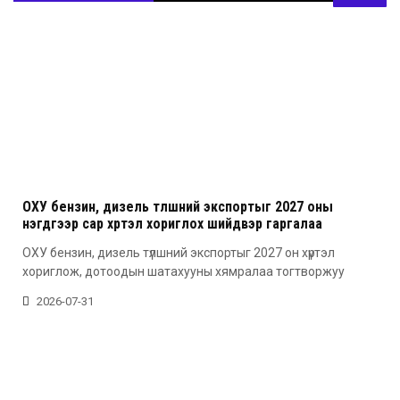
ОХУ бензин, дизель түлшний экспортыг 2027 оны
нэгдүгээр сар хүртэл хориглох шийдвэр гаргалаа
ОХУ бензин, дизель түлшний экспортыг 2027 он хүртэл
хориглож, дотоодын шатахууны хямралаа тогтворжуу
2026-07-31