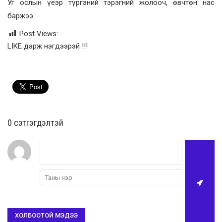
Уг ослын үеэр түргэний тэрэгний жолооч, өвчтөн нас
баржээ.
Post Views:
LIKE дарж нэгдээрэй !!!
0 cэтгэгдэлтэй
ХОЛБООТОЙ МЭДЭЭ