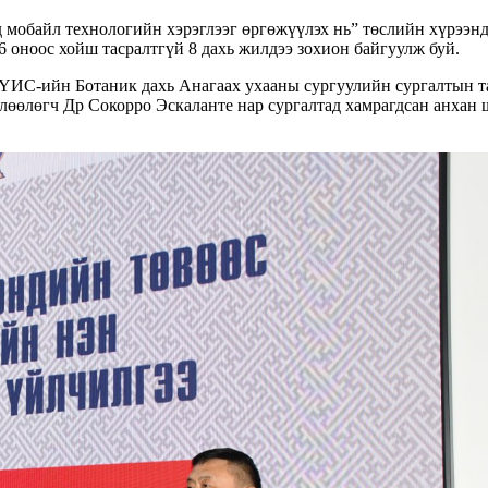
обайл технологийн хэрэглээг өргөжүүлэх нь” төслийн хүрээнд 
 оноос хойш тасралтгүй 8 дахь жилдээ зохион байгуулж буй.
УҮИС-ийн Ботаник дахь Анагаах ухааны сургуулийн сургалтын 
өөлөгч Др Сокорро Эскаланте нар сургалтад хамрагдсан анхан 