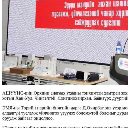
АШУҮИС-ийн Өрхийн анагаах ухааны тэнхимтэй хамтран зохион
хотын Хан-Уул, Чингэлтэй, Сонгинохайрхан, Баянзүрх дүүргий
ЭМЯ-ны Төрийн нарийн бичгийн дарга Д.Очирбат энэ үеэр моба
алдалгүй тусламж үйлчилгээ үзүүлэх боломжтой болсныг дурда
оруулж байгааг онцоллоо.
“Эрүүл мэндийн анхан шатны тусламж, үйлчилгээнд мобайл техн