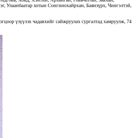
эг, Улаанбаатар хотын Сонгинохайрхан, Баянзүрх, Чингэлтэй,
гцоор үзүүлэх чадавхийг сайжруулах сургалтад хамруулж, 74