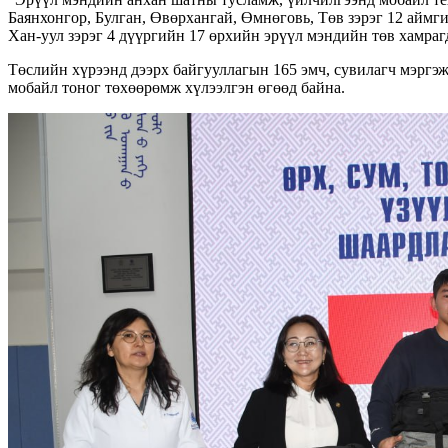
Баянхонгор, Булган, Өвөрхангай, Өмнөговь, Төв зэрэг 12 айм
Хан-уул зэрэг 4 дүүргийн 17 өрхийн эрүүл мэндийн төв хамраг
Төслийн хүрээнд дээрх байгууллагын 165 эмч, сувилагч мэргэ
мобайл тоног төхөөрөмж хүлээлгэн өгөөд байна.