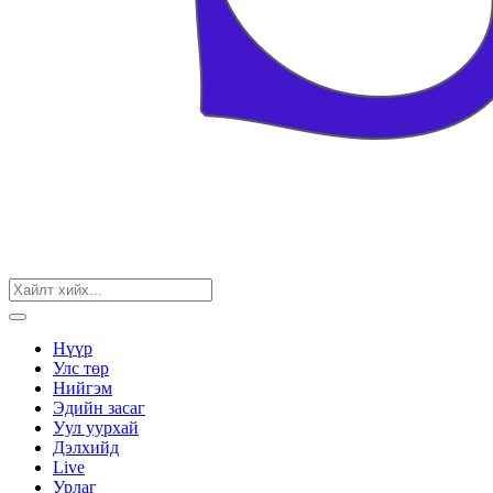
Нүүр
Улс төр
Нийгэм
Эдийн засаг
Уул уурхай
Дэлхийд
Live
Урлаг