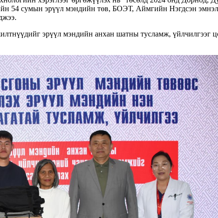
гийн 54 сумын эрүүл мэндийн төв, БОЭТ, Аймгийн Нэгдсэн эмнэл
джээ.
жилтнүүдийг эрүүл мэндийн анхан шатны тусламж, үйлчилгээг цо