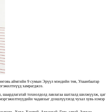
өговь аймгийн 9 сумын Эрүүл мэндийн төв, Улаанбаатар
ргэжилтнүүд хамрагджээ.
, шаардлагатай тохиолдолд лавлагаа шатлалд шилжүүлж, цаг
 мэргэжилтнүүдийн чадавхыг дээшлүүлэхэд чухал хувь нэмэр
дговь, Ховд, Хэнтий, Архангай, Говь-алтай, Завхан,