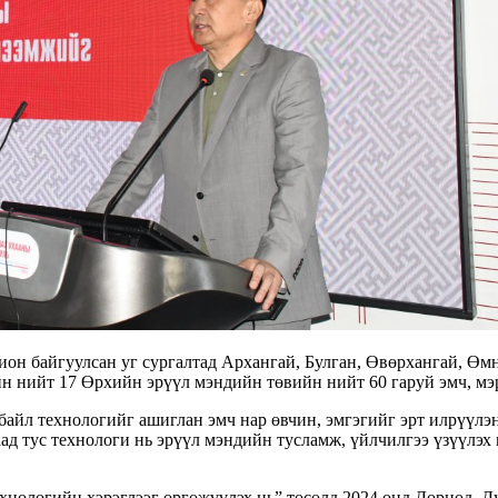
 байгуулсан уг сургалтад Архангай, Булган, Өвөрхангай, Өмн
н нийт 17 Өрхийн эрүүл мэндийн төвийн нийт 60 гаруй эмч, мэ
йл технологийг ашиглан эмч нар өвчин, эмгэгийг эрт илрүүлэн
ад тус технологи нь эрүүл мэндийн тусламж, үйлчилгээ үзүүлэх
ологийн хэрэглээг өргөжүүлэх нь” төсөлд 2024 онд Дорнод, Дун