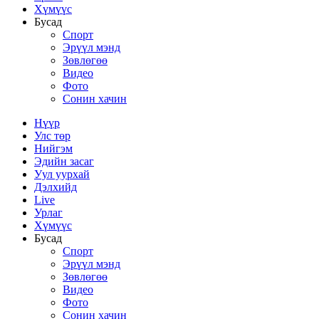
Хүмүүс
Бусад
Спорт
Эрүүл мэнд
Зөвлөгөө
Видео
Фото
Сонин хачин
Нүүр
Улс төр
Нийгэм
Эдийн засаг
Уул уурхай
Дэлхийд
Live
Урлаг
Хүмүүс
Бусад
Спорт
Эрүүл мэнд
Зөвлөгөө
Видео
Фото
Сонин хачин