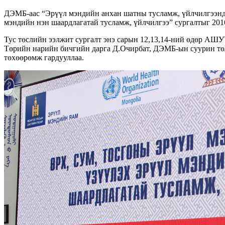
ДЭМБ-аас “Эрүүл мэндийн анхан шатны тусламж, үйлчилгээнд м
мэндийн нэн шаардлагатай тусламж, үйлчилгээ” сургалтыг 2016
Тус төслийн ээлжит сургалт энэ сарын 12,13,14-ний өдөр АШ
Төрийн нарийн бичгийн дарга Д.Очирбат, ДЭМБ-ын суурин төл
төхөөрөмж гардууллаа.