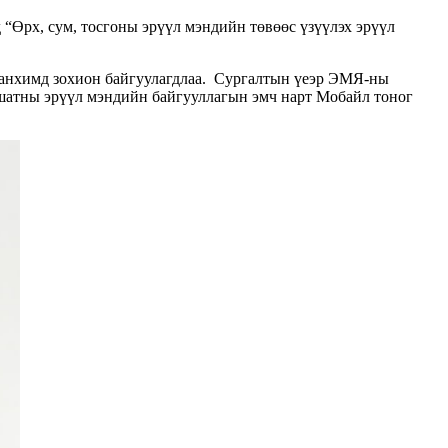
“Өрх, сум, тосгоны эрүүл мэндийн төвөөс үзүүлэх эрүүл
танхимд зохион байгуулагдлаа. Сургалтын үеэр ЭМЯ-ны
шатны эрүүл мэндийн байгууллагын эмч нарт Мобайл тоног