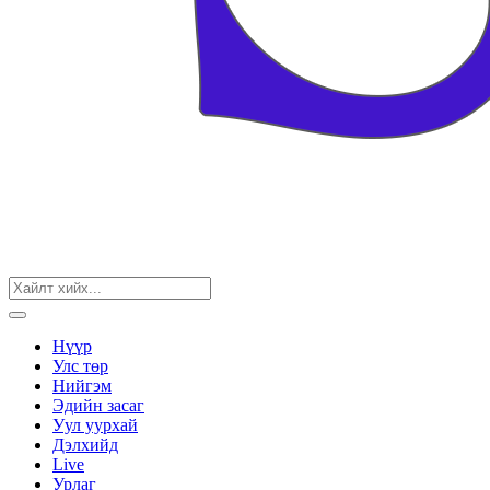
Нүүр
Улс төр
Нийгэм
Эдийн засаг
Уул уурхай
Дэлхийд
Live
Урлаг