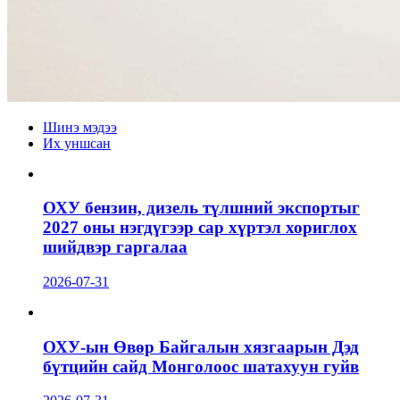
Шинэ мэдээ
Их уншсан
ОХУ бензин, дизель түлшний экспортыг
2027 оны нэгдүгээр сар хүртэл хориглох
шийдвэр гаргалаа
2026-07-31
ОХУ-ын Өвөр Байгалын хязгаарын Дэд
бүтцийн сайд Монголоос шатахуун гуйв