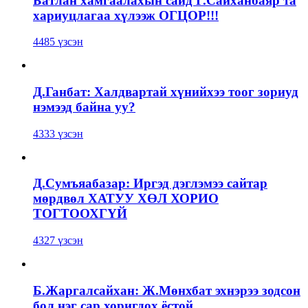
Батлан хамгаалахын сайд Г.Сайханбаяр та
хариуцлагаа хүлээж ОГЦОР!!!
4485 үзсэн
Д.Ганбат: Халдвартай хүнийхээ тоог зориуд
нэмээд байна уу?
4333 үзсэн
Д.Сумъяабазар: Иргэд дэглэмээ сайтар
мөрдвөл ХАТУУ ХӨЛ ХОРИО
ТОГТООХГҮЙ
4327 үзсэн
Б.Жаргалсайхан: Ж.Мөнхбат эхнэрээ зодсон
бол нэг сар хоригдох ёстой