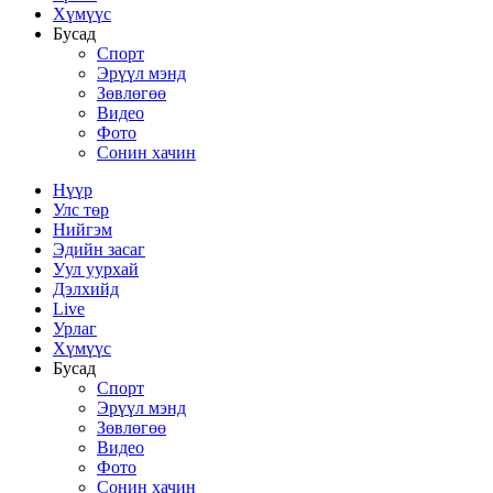
Хүмүүс
Бусад
Спорт
Эрүүл мэнд
Зөвлөгөө
Видео
Фото
Сонин хачин
Нүүр
Улс төр
Нийгэм
Эдийн засаг
Уул уурхай
Дэлхийд
Live
Урлаг
Хүмүүс
Бусад
Спорт
Эрүүл мэнд
Зөвлөгөө
Видео
Фото
Сонин хачин