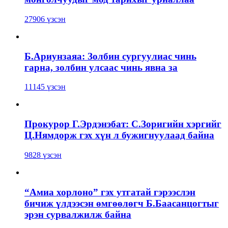
27906 үзсэн
Б.Ариунзаяа: Золбин сургуулиас чинь
гарна, золбин улсаас чинь явна за
11145 үзсэн
Прокурор Г.Эрдэнэбат: С.Зоригийн хэргийг
Ц.Нямдорж гэх хүн л бужигнуулаад байна
9828 үзсэн
“Амиа хорлоно” гэх утгатай гэрээслэн
бичиж үлдээсэн өмгөөлөгч Б.Баасанцогтыг
эрэн сурвалжилж байна