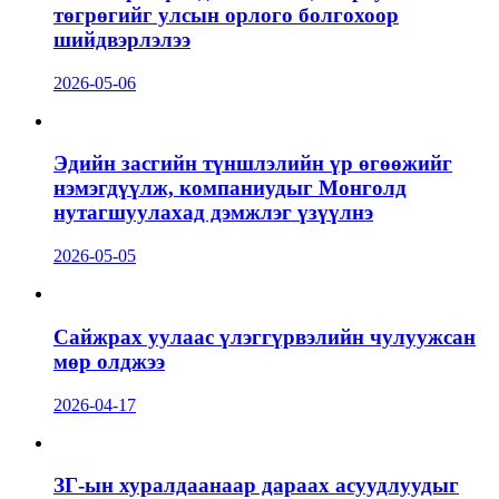
төгрөгийг улсын орлого болгохоор
шийдвэрлэлээ
2026-05-06
Эдийн засгийн түншлэлийн үр өгөөжийг
нэмэгдүүлж, компаниудыг Монголд
нутагшуулахад дэмжлэг үзүүлнэ
2026-05-05
Сайжрах уулаас үлэггүрвэлийн чулуужсан
мөр олджээ
2026-04-17
ЗГ-ын хуралдаанаар дараах асуудлуудыг