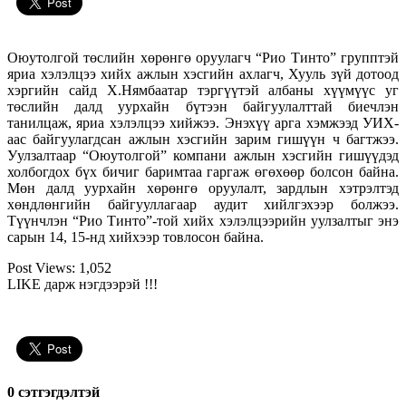
Оюутолгой төслийн хөрөнгө оруулагч “Рио Тинто” групптэй
яриа хэлэлцээ хийх ажлын хэсгийн ахлагч, Хууль зүй дотоод
хэргийн сайд Х.Нямбаатар тэргүүтэй албаны хүүмүүс уг
төслийн далд уурхайн бүтээн байгуулалттай биечлэн
танилцаж, яриа хэлэлцээ хийжээ. Энэхүү арга хэмжээд УИХ-
аас байгуулагдсан ажлын хэсгийн зарим гишүүн ч багтжээ.
Уулзалтаар “Оюутолгой” компани ажлын хэсгийн гишүүдэд
холбогдох бүх бичиг баримтаа гаргаж өгөхөөр болсон байна.
Мөн далд уурхайн хөрөнгө оруулалт, зардлын хэтрэлтэд
хөндлөнгийн байгууллагаар аудит хийлгэхээр болжээ.
Түүнчлэн
“Рио Тинто”-той хийх хэлэлцээрийн уулзалтыг энэ
сарын 14, 15-нд хийхээр товлосон байна
.
Post Views:
1,052
LIKE дарж нэгдээрэй !!!
0 cэтгэгдэлтэй