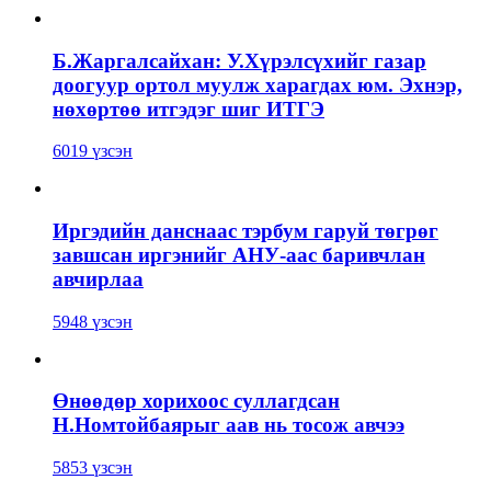
Б.Жаргалсайхан: У.Хүрэлсүхийг газар
доогуур ортол муулж харагдах юм. Эхнэр,
нөхөртөө итгэдэг шиг ИТГЭ
6019 үзсэн
Иргэдийн данснаас тэрбум гаруй төгрөг
завшсан иргэнийг АНУ-аас баривчлан
авчирлаа
5948 үзсэн
Өнөөдөр хорихоос суллагдсан
Н.Номтойбаярыг аав нь тосож авчээ
5853 үзсэн