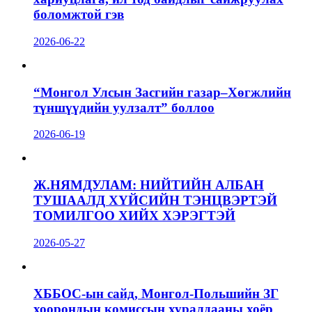
боломжтой гэв
2026-06-22
“Монгол Улсын Засгийн газар–Хөгжлийн
түншүүдийн уулзалт” боллоо
2026-06-19
Ж.НЯМДУЛАМ: НИЙТИЙН АЛБАН
ТУШААЛД ХҮЙСИЙН ТЭНЦВЭРТЭЙ
ТОМИЛГОО ХИЙХ ХЭРЭГТЭЙ
2026-05-27
ХББОС-ын сайд, Монгол-Польшийн ЗГ
хоорондын комиссын хуралдааны хоёр