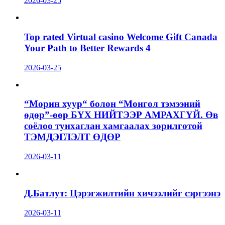
2026-03-25
Top rated Virtual casino Welcome Gift Canada
Your Path to Better Rewards 4
2026-03-25
“Морин хуур“ болон “Монгол тэмээний
өдөр”-өөр БҮХ НИЙТЭЭР АМРАХГҮЙ. Өв
соёлоо тунхаглан хамгаалах зорилготой
ТЭМДЭГЛЭЛТ ӨДӨР
2026-03-11
Д.Батлут: Цэрэгжилтийн хичээлийг сэргээнэ
2026-03-11