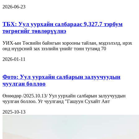
2026-06-23
ТБХ: Уул уурхайн салбараас 9,327.7 тэрбум
төгрөгийг төвлөрүүлнэ
УИХ-ын Төсвийн байнгын хорооны тайлан, мэдээлэлд, ирэх
онд нүүрсний зах зээлийн үнийг тонн тутамд 70
2026-01-11
Фото: Уул уурхайн салбарын залуучуудын
чуулган боллоо
Өнөөдөр /2025.10.13/ Уул уурхайн салбарын залуучуудын
чуулган боллоо. Уг чуулганд "Гашуун Сухайт Авт
2025-10-13