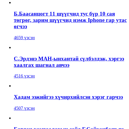
Б.Баасанцогт 11 шүүгчид тус бүр 10 сая
төгрөг, зарим шүүгчид нэмж Iphone гар утас
өгчээ
4659 үзсэн
С.Эрдэнэ МАН-ынхантай сүлбэлдэж, хэргээ
хаалгах шагнал авчээ
4516 үзсэн
Хадам ээжийгээ хүчирхийлсэн хэрэг гарчээ
4507 үзсэн