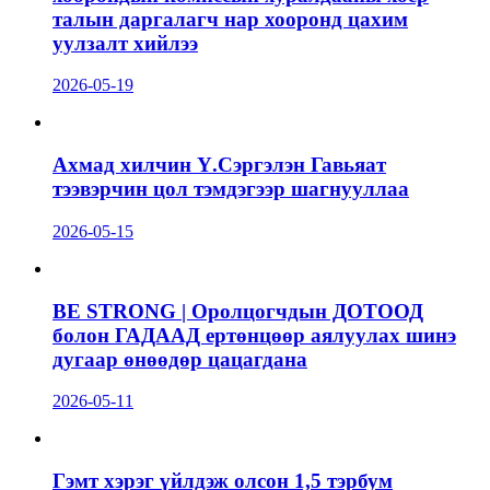
талын даргалагч нар хооронд цахим
уулзалт хийлээ
2026-05-19
Ахмад хилчин Ү.Сэргэлэн Гавьяат
тээвэрчин цол тэмдэгээр шагнууллаа
2026-05-15
BE STRONG | Оролцогчдын ДОТООД
болон ГАДААД ертөнцөөр аялуулах шинэ
дугаар өнөөдөр цацагдана
2026-05-11
Гэмт хэрэг үйлдэж олсон 1,5 тэрбум