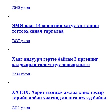
7640 үзсэн
ЭМЯ-наас 14 хоногийн хатуу хөл хорио
тогтоох санал гаргалаа
7437 үзсэн
Хаяг андуурч гэртээ байсан 3 иргэнийг
халдварын голомтруу зөөвөрлөжээ
7234 үзсэн
ХХТЭХ: Хориг нээгдэж ажлаа хийх гэхээр
төрийн албан хаагчид авлига нэхээд байна
7211 үзсэн