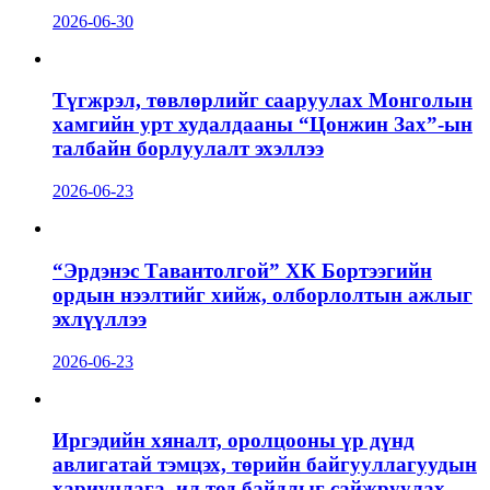
2026-06-30
Түгжрэл, төвлөрлийг сааруулах Монголын
хамгийн урт худалдааны “Цонжин Зах”-ын
талбайн борлуулалт эхэллээ
2026-06-23
“Эрдэнэс Тавантолгой” ХК Бортээгийн
ордын нээлтийг хийж, олборлолтын ажлыг
эхлүүллээ
2026-06-23
Иргэдийн хяналт, оролцооны үр дүнд
авлигатай тэмцэх, төрийн байгууллагуудын
хариуцлага, ил тод байдлыг сайжруулах