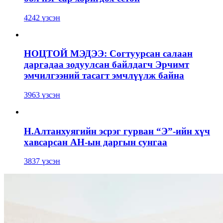
4242 үзсэн
НОЦТОЙ МЭДЭЭ: Согтуурсан салаан
даргадаа зодуулсан байлдагч Эрчимт
эмчилгээний тасагт эмчлүүлж байна
3963 үзсэн
Н.Алтанхуягийн эсрэг гурван “Э”-ийн хүч
хавсарсан АН-ын даргын сунгаа
3837 үзсэн