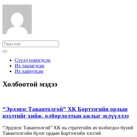
Сүүлд нэмэгдсэн
Их таалагдсан
Их хариулсан
Холбоотой мэдээ
“Эрдэнэс Тавантолгой” ХК Бортээгийн ордын
нээлтийг хийж, олборлолтын ажлыг эхлүүллээ
“Эрдэнэс Тавантолгой” ХК нь стратегийн ач холбогдол бүхий
Тавантолгойн бүлэг ордын Бортээгийн хэсгий