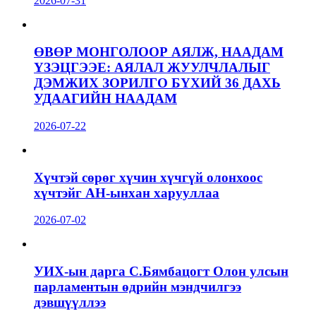
2026-07-31
ӨВӨР МОНГОЛООР АЯЛЖ, НААДАМ
ҮЗЭЦГЭЭЕ: АЯЛАЛ ЖУУЛЧЛАЛЫГ
ДЭМЖИХ ЗОРИЛГО БҮХИЙ 36 ДАХЬ
УДААГИЙН НААДАМ
2026-07-22
Хүчтэй сөрөг хүчин хүчгүй олонхоос
хүчтэйг АН-ынхан харууллаа
2026-07-02
УИХ-ын дарга С.Бямбацогт Олон улсын
парламентын өдрийн мэндчилгээ
дэвшүүллээ