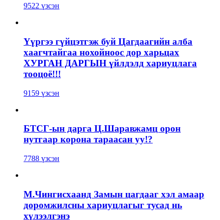
9522 үзсэн
Үүргээ гүйцэтгэж буй Цагдаагийн алба
хаагчтайгаа нохойноос дор харьцах
ХУРГАН ДАРГЫН үйлдэлд хариуцлага
тооцоё!!!
9159 үзсэн
БТСГ-ын дарга Ц.Шаравжамц орон
нутгаар корона тараасан уу!?
7788 үзсэн
М.Чингисхаанд Замын цагдааг хэл амаар
доромжилсны хариуцлагыг тусад нь
хүлээлгэнэ