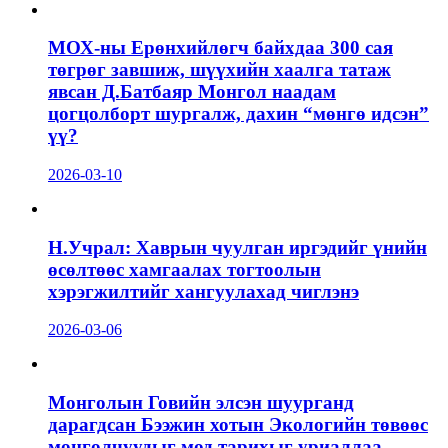
МОХ-ны Ерөнхийлөгч байхдаа 300 сая
төгрөг завшиж, шүүхийн хаалга татаж
явсан Д.Батбаяр Монгол наадам
цогцолборт шургалж, дахин “мөнгө идсэн”
үү?
2026-03-10
Н.Учрал: Хаврын чуулган иргэдийг үнийн
өсөлтөөс хамгаалах тогтоолын
хэрэгжилтийг хангуулахад чиглэнэ
2026-03-06
Монголын Говийн элсэн шуурганд
дарагдсан Бээжин хотын Экологийн төвөөс
монголчуудыг мод тарихыг уриаллаа