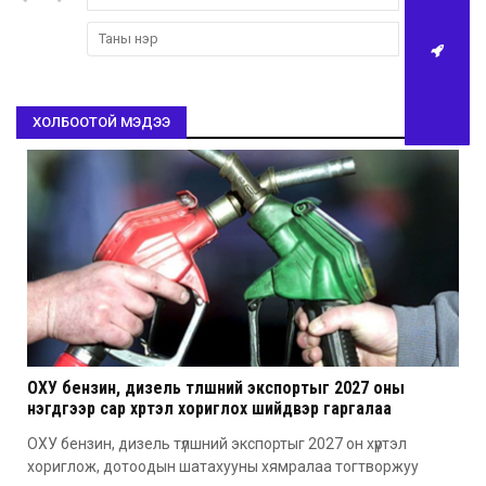
ХОЛБООТОЙ МЭДЭЭ
ОХУ бензин, дизель түлшний экспортыг 2027 оны
нэгдүгээр сар хүртэл хориглох шийдвэр гаргалаа
ОХУ бензин, дизель түлшний экспортыг 2027 он хүртэл
хориглож, дотоодын шатахууны хямралаа тогтворжуу