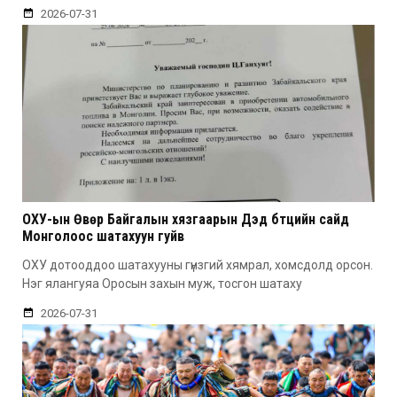
2026-07-31
ОХУ-ын Өвөр Байгалын хязгаарын Дэд бүтцийн сайд
Монголоос шатахуун гуйв
ОХУ дотооддоо шатахууны гүнзгий хямрал, хомсдолд орсон.
Нэг ялангуяа Оросын захын муж, тосгон шатаху
2026-07-31