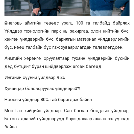
Өмнөговь аймгийн төвөөс урагш 100 га талбайд байрлах
Үйлдвэр технологийн парк нь захиргаа, олон нийтийн бүс,
хөнгөн үйлдвэрийн бүс, барилгын материал үйлдвэрлэлийн
бүс, нөөц талбайн бүс гэж хуваарилагдан төлөвлөгдсөн.
Аймгийн хөрөнгө оруулалтаар тухайн үйлдвэрийн бүсийн
дэд бүтцийг бүрэн шийдвэрлэж өгсөн бөгөөд
Ингэний сүүний үйлдвэр 95%
Хуванцар боловсруулах үйлдвэр60%
Ноосны үйлдвэр 80% тай баригдаж байна.
Мөн Ган хийцийн үйлдвэр, Сав баглаа боодлын үйлдвэр,
Бетон эдлэлийн үйлдвэрүүд баригдахаар ажлаа эхлүүлээд
байна.