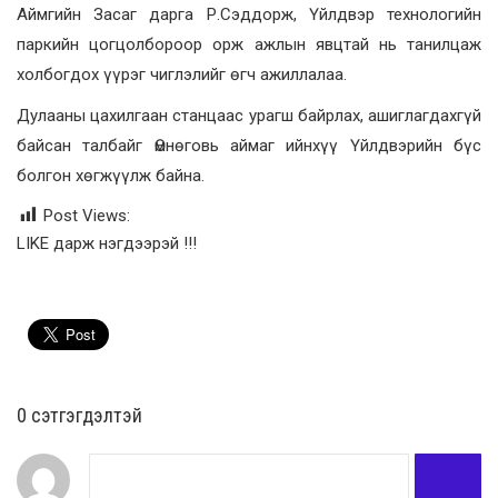
Аймгийн Засаг дарга Р.Сэддорж, Үйлдвэр технологийн
паркийн цогцолбороор орж ажлын явцтай нь танилцаж
холбогдох үүрэг чиглэлийг өгч ажиллалаа.
Дулааны цахилгаан станцаас урагш байрлах, ашиглагдахгүй
байсан талбайг Өмнөговь аймаг ийнхүү Үйлдвэрийн бүс
болгон хөгжүүлж байна.
Post Views:
LIKE дарж нэгдээрэй !!!
0 cэтгэгдэлтэй