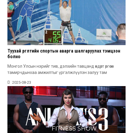
Туухай өргөлтийн спортын аварга шалгаруулах тэмцээн
болно
Монгол Улсын нэрийг тив, дэлхийн тавцанд өндөрт өргөсөн
тамирчдынхаа амжилтыг үргэлжлүүлэн залуу там
2025-08-23