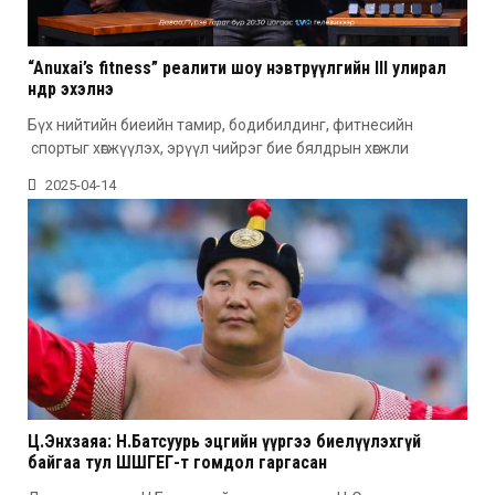
“Anuxai’s fitness” реалити шоу нэвтрүүлгийн III улирал
өнөөдөр эхэлнэ
Бүх нийтийн биеийн тамир, бодибилдинг, фитнесийн
спортыг хөгжүүлэх, эрүүл чийрэг бие бялдрын хөгжли
2025-04-14
Ц.Энхзаяа: Н.Батсуурь эцгийн үүргээ биелүүлэхгүй
байгаа тул ШШГЕГ-т гомдол гаргасан