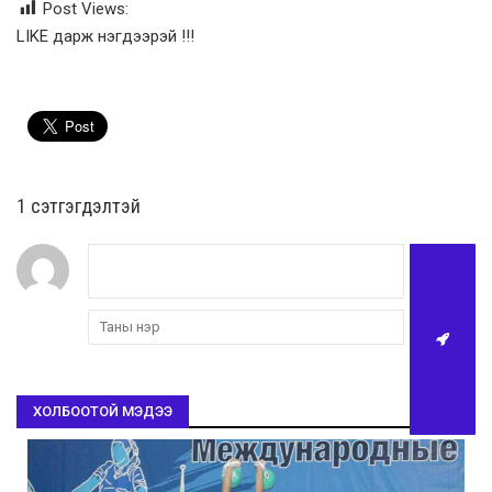
Post Views:
LIKE дарж нэгдээрэй !!!
1 сэтгэгдэлтэй
ХОЛБООТОЙ МЭДЭЭ