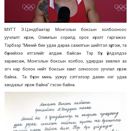
МУГТ Э.Цэндбаатар Монголын боксын холбооноос
уучлалт хүсэж, Олимпын сорилд орох хүсэлт гаргажээ.
Тэрбээр “Миний бие удаа дараа сахилгын шийтгэл хүртэж, та
бүхнийхээ итгэлийг алдаж байсан. Тэр бүх үйлдэлдээ
харамсаж, Монголын боксын холбоо, удирдах зөвлөл ах
эгч нар болон нийт боксын хамт олноосоо уучлал хүсэж
байна… Та бүхэн минь уужуу сэтгэлээр дахин нэг удаа
хандахыг хүсэж байна” гэсэн байна.