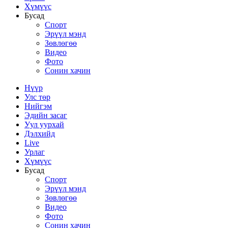
Хүмүүс
Бусад
Спорт
Эрүүл мэнд
Зөвлөгөө
Видео
Фото
Сонин хачин
Нүүр
Улс төр
Нийгэм
Эдийн засаг
Уул уурхай
Дэлхийд
Live
Урлаг
Хүмүүс
Бусад
Спорт
Эрүүл мэнд
Зөвлөгөө
Видео
Фото
Сонин хачин