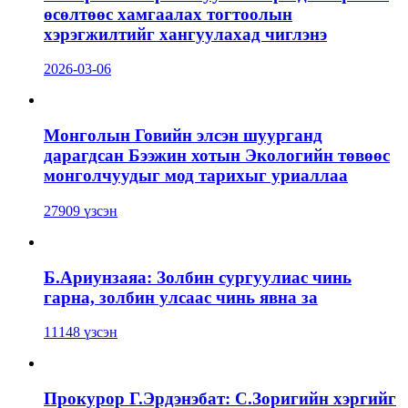
өсөлтөөс хамгаалах тогтоолын
хэрэгжилтийг хангуулахад чиглэнэ
2026-03-06
Монголын Говийн элсэн шуурганд
дарагдсан Бээжин хотын Экологийн төвөөс
монголчуудыг мод тарихыг уриаллаа
27909 үзсэн
Б.Ариунзаяа: Золбин сургуулиас чинь
гарна, золбин улсаас чинь явна за
11148 үзсэн
Прокурор Г.Эрдэнэбат: С.Зоригийн хэргийг