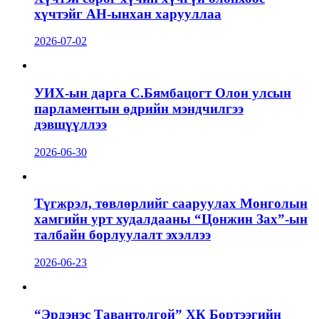
хүчтэйг АН-ынхан харууллаа
2026-07-02
УИХ-ын дарга С.Бямбацогт Олон улсын
парламентын өдрийн мэндчилгээ
дэвшүүллээ
2026-06-30
Түгжрэл, төвлөрлийг сааруулах Монголын
хамгийн урт худалдааны “Цонжин Зах”-ын
талбайн борлуулалт эхэллээ
2026-06-23
“Эрдэнэс Тавантолгой” ХК Бортээгийн