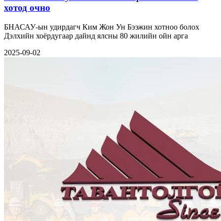
хотод очно
БНАСАУ-ын удирдагч Ким Жон Ун Бээжин хотноо болох
Дэлхийн хоёрдугаар дайнд ялсны 80 жилийн ойн арга
2025-09-02