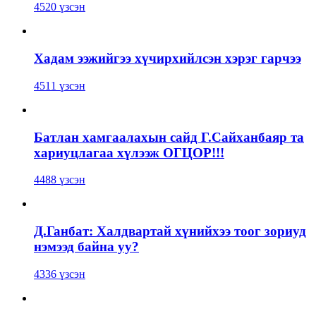
4520 үзсэн
Хадам ээжийгээ хүчирхийлсэн хэрэг гарчээ
4511 үзсэн
Батлан хамгаалахын сайд Г.Сайханбаяр та
хариуцлагаа хүлээж ОГЦОР!!!
4488 үзсэн
Д.Ганбат: Халдвартай хүнийхээ тоог зориуд
нэмээд байна уу?
4336 үзсэн