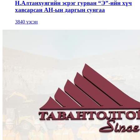
Н.Алтанхуягийн эсрэг гурван “Э”-ийн хүч
хавсарсан АН-ын даргын сунгаа
3840 үзсэн