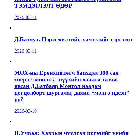
ТЭМДЭГЛЭЛТ ӨДӨР
2026-03-11
Д.Батлут: Цэрэгжилтийн хичээлийг сэргээнэ
2026-03-11
МОХ-ны Ерөнхийлөгч байхдаа 300 сая
төгрөг завшиж, шүүхийн хаалга татаж
явсан Д.Батбаяр Монгол наадам
цогцолборт шургалж, дахин “мөнгө идсэн”
үү?
2026-03-10
Н.Учрал: Хаврын чуулган иргэдийг үнийн