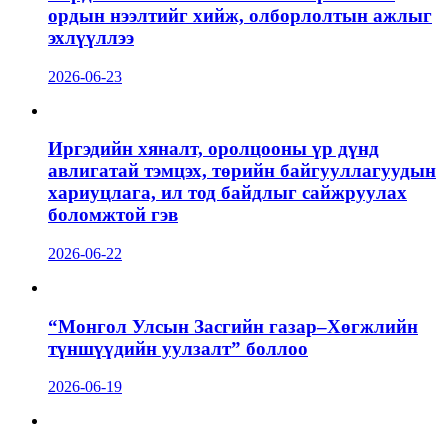
ордын нээлтийг хийж, олборлолтын ажлыг
эхлүүллээ
2026-06-23
Иргэдийн хяналт, оролцооны үр дүнд
авлигатай тэмцэх, төрийн байгууллагуудын
хариуцлага, ил тод байдлыг сайжруулах
боломжтой гэв
2026-06-22
“Монгол Улсын Засгийн газар–Хөгжлийн
түншүүдийн уулзалт” боллоо
2026-06-19