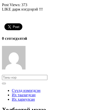
Post Views:
373
LIKE дарж нэгдээрэй !!!
0 cэтгэгдэлтэй
Сүүлд нэмэгдсэн
Их таалагдсан
Их хариулсан
Холбоотой мэдээ