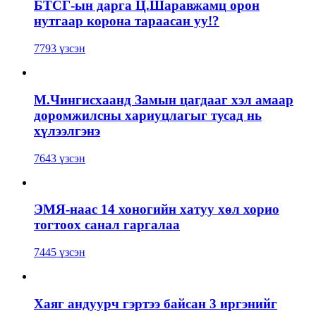
БТСГ-ын дарга Ц.Шаравжамц орон
нутгаар корона тараасан уу!?
7793 үзсэн
М.Чингисхаанд Замын цагдааг хэл амаар
доромжилсны хариуцлагыг тусад нь
хүлээлгэнэ
7643 үзсэн
ЭМЯ-наас 14 хоногийн хатуу хөл хорио
тогтоох санал гаргалаа
7445 үзсэн
Хаяг андуурч гэртээ байсан 3 иргэнийг