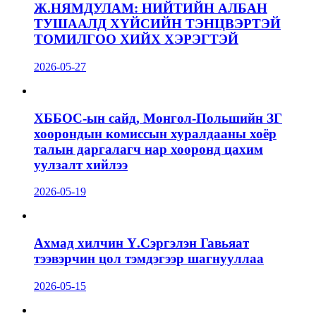
Ж.НЯМДУЛАМ: НИЙТИЙН АЛБАН
ТУШААЛД ХҮЙСИЙН ТЭНЦВЭРТЭЙ
ТОМИЛГОО ХИЙХ ХЭРЭГТЭЙ
2026-05-27
ХББОС-ын сайд, Монгол-Польшийн ЗГ
хоорондын комиссын хуралдааны хоёр
талын даргалагч нар хооронд цахим
уулзалт хийлээ
2026-05-19
Ахмад хилчин Ү.Сэргэлэн Гавьяат
тээвэрчин цол тэмдэгээр шагнууллаа
2026-05-15