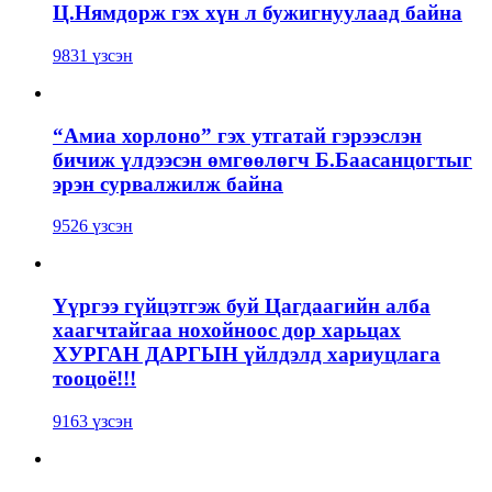
Ц.Нямдорж гэх хүн л бужигнуулаад байна
9831 үзсэн
“Амиа хорлоно” гэх утгатай гэрээслэн
бичиж үлдээсэн өмгөөлөгч Б.Баасанцогтыг
эрэн сурвалжилж байна
9526 үзсэн
Үүргээ гүйцэтгэж буй Цагдаагийн алба
хаагчтайгаа нохойноос дор харьцах
ХУРГАН ДАРГЫН үйлдэлд хариуцлага
тооцоё!!!
9163 үзсэн