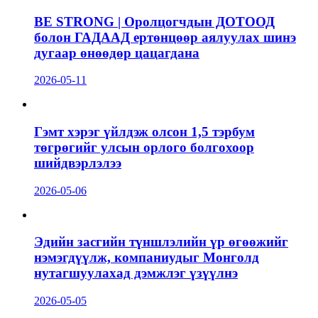
BE STRONG | Оролцогчдын ДОТООД
болон ГАДААД ертөнцөөр аялуулах шинэ
дугаар өнөөдөр цацагдана
2026-05-11
Гэмт хэрэг үйлдэж олсон 1,5 тэрбум
төгрөгийг улсын орлого болгохоор
шийдвэрлэлээ
2026-05-06
Эдийн засгийн түншлэлийн үр өгөөжийг
нэмэгдүүлж, компаниудыг Монголд
нутагшуулахад дэмжлэг үзүүлнэ
2026-05-05