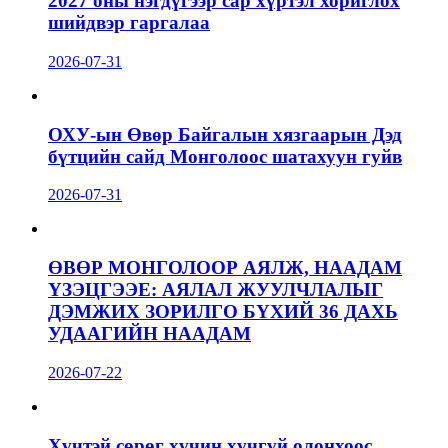
2027 оны нэгдүгээр сар хүртэл хориглох
шийдвэр гаргалаа
2026-07-31
ОХУ-ын Өвөр Байгалын хязгаарын Дэд
бүтцийн сайд Монголоос шатахуун гуйв
2026-07-31
ӨВӨР МОНГОЛООР АЯЛЖ, НААДАМ
ҮЗЭЦГЭЭЕ: АЯЛАЛ ЖУУЛЧЛАЛЫГ
ДЭМЖИХ ЗОРИЛГО БҮХИЙ 36 ДАХЬ
УДААГИЙН НААДАМ
2026-07-22
Хүчтэй сөрөг хүчин хүчгүй олонхоос