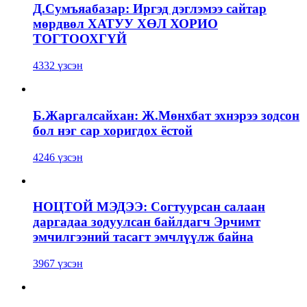
Д.Сумъяабазар: Иргэд дэглэмээ сайтар
мөрдвөл ХАТУУ ХӨЛ ХОРИО
ТОГТООХГҮЙ
4332 үзсэн
Б.Жаргалсайхан: Ж.Мөнхбат эхнэрээ зодсон
бол нэг сар хоригдох ёстой
4246 үзсэн
НОЦТОЙ МЭДЭЭ: Согтуурсан салаан
даргадаа зодуулсан байлдагч Эрчимт
эмчилгээний тасагт эмчлүүлж байна
3967 үзсэн