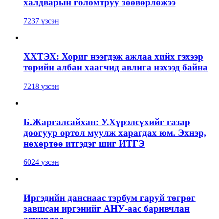
халдварын голомтруу зөөвөрлөжээ
7237 үзсэн
ХХТЭХ: Хориг нээгдэж ажлаа хийх гэхээр
төрийн албан хаагчид авлига нэхээд байна
7218 үзсэн
Б.Жаргалсайхан: У.Хүрэлсүхийг газар
доогуур ортол муулж харагдах юм. Эхнэр,
нөхөртөө итгэдэг шиг ИТГЭ
6024 үзсэн
Иргэдийн данснаас тэрбум гаруй төгрөг
завшсан иргэнийг АНУ-аас баривчлан