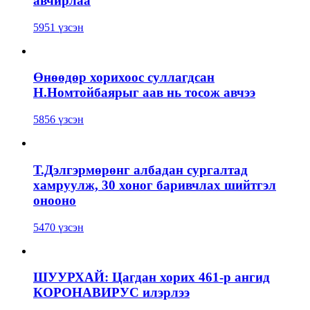
авчирлаа
5951 үзсэн
Өнөөдөр хорихоос суллагдсан
Н.Номтойбаярыг аав нь тосож авчээ
5856 үзсэн
Т.Дэлгэрмөрөнг албадан сургалтад
хамруулж, 30 хоног баривчлах шийтгэл
онооно
5470 үзсэн
ШУУРХАЙ: Цагдан хорих 461-р ангид
КОРОНАВИРУС илэрлээ