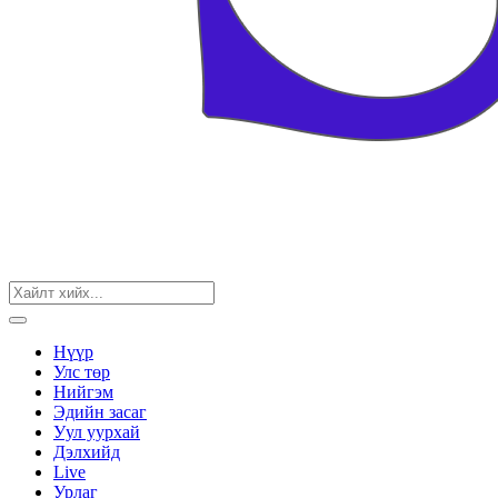
Нүүр
Улс төр
Нийгэм
Эдийн засаг
Уул уурхай
Дэлхийд
Live
Урлаг