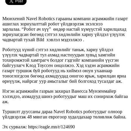
Мюнхений Navel Robotics гарааны компани асрамжийн газарт
ашиглах зориулалттай робот үйлдвэрлэж эхэлснээ
зарлалаа. “Робот ач хүү” өндөр настай хүмүүстэй харилцахад
зориулагдсан бөгөөд сэтгэл хөдлөлийн хариу үйлдэл үзүүлэх
чадвартай тухай Bild хэвлэл мэдээлжээ .
Роботууд хүний ​​сэтгэл хөдлөлийг таньж, хариу үйлдэл
үзүүлэх чадвартай
тул ахмад настнуудын хувьд хамгийн
тохиромжтой хамтрагч болдог гэдгийг компанийн үүсгэн
байгуулагч Клод Тоуссен онцолжээ. Хэд хэдэн асрамжийн
газарт туршиж буй роботууд нь хиймэл оюун ухаанаар
тоноглогдсон бөгөөд ахмадуудад онигоо ярьж, харилцан яриа
өрнүүлж, найрсаг уур амьсгалыг бий болгоход тусалдаг аж.
Нэгэн асрамжийн газрын захирал Ванесса Мунзенмайер
хэлэхдээ, ахмадууд шинэ роботуудыг маш их сонирхож байгаа
аж.
Туршилт дууссаны дараа Navel Robotics роботуудыг олноор
үйлдвэрлэж 48 мянган еврогоор худалдахаар төлөвлөж байна.
Эх сурвалж: https://eagle.mn/r/124690