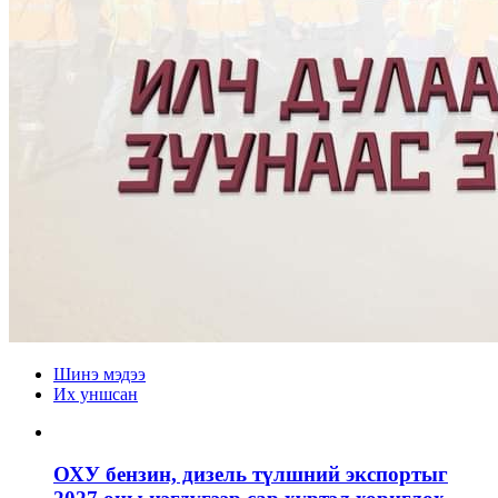
Шинэ мэдээ
Их уншсан
ОХУ бензин, дизель түлшний экспортыг