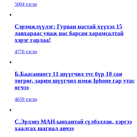
5004 үзсэн
Сэрэмжлүүлэг: Гурван настай хүүхэд 15
давхараас унаж нас барсан харамсалтай
хэрэг гарлаа!
4776 үзсэн
Б.Баасанцогт 11 шүүгчид тус бүр 10 сая
төгрөг, зарим шүүгчид нэмж Iphone гар утас
өгчээ
4659 үзсэн
С.Эрдэнэ МАН-ынхантай сүлбэлдэж, хэргээ
хаалгах шагнал авчээ