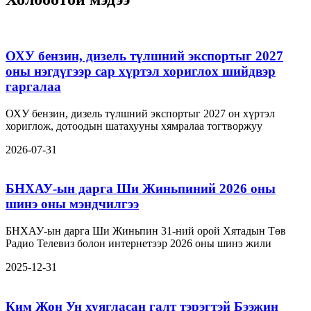
ОХУ бензин, дизель түлшний экспортыг 2027
оны нэгдүгээр сар хүртэл хориглох шийдвэр
гаргалаа
ОХУ бензин, дизель түлшний экспортыг 2027 он хүртэл
хориглож, дотоодын шатахууны хямралаа тогтворжуу
2026-07-31
БНХАУ-ын дарга Ши Жиньпиний 2026 оны
шинэ оны мэндчилгээ
БНХАУ-ын дарга Ши Жиньпин 31-ний орой Хятадын Төв
Радио Телевиз болон интернетээр 2026 оны шинэ жили
2025-12-31
Ким Жон Ун хуягласан галт тэрэгтэй Бээжин