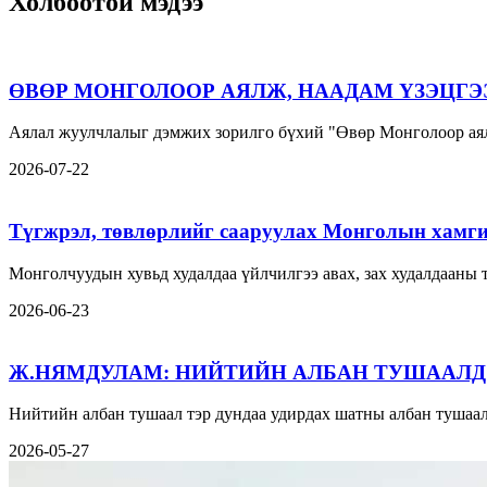
Холбоотой мэдээ
ӨВӨР МОНГОЛООР АЯЛЖ, НААДАМ ҮЗЭЦГЭ
Аялал жуулчлалыг дэмжих зорилго бүхий "Өвөр Монголоор аял
2026-07-22
Түгжрэл, төвлөрлийг сааруулах Монголын хамги
Монголчуудын хувьд худалдаа үйлчилгээ авах, зах худалдааны
2026-06-23
Ж.НЯМДУЛАМ: НИЙТИЙН АЛБАН ТУШААЛД
Нийтийн албан тушаал тэр дундаа удирдах шатны албан тушаал
2026-05-27