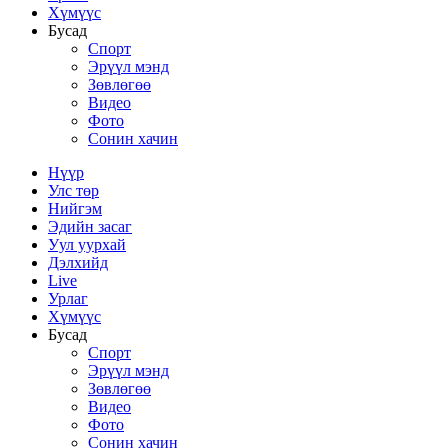
Хүмүүс
Бусад
Спорт
Эрүүл мэнд
Зөвлөгөө
Видео
Фото
Сонин хачин
Нүүр
Улс төр
Нийгэм
Эдийн засаг
Уул уурхай
Дэлхийд
Live
Урлаг
Хүмүүс
Бусад
Спорт
Эрүүл мэнд
Зөвлөгөө
Видео
Фото
Сонин хачин