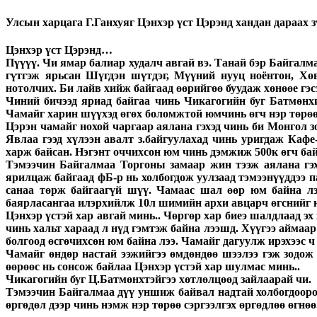
Улсын харцага Г.Ганхуяг Цэнхэр үст Цэрэнд хандан дараах з
Цэнхэр үст Цэрэнд…
Пүүүү. Чи ямар балиар худалч авгай вэ. Танай бэр Байгалм
гүтгэж ярьсан Шүгдэн шүтдэг, Мүүний нууц ноёнтон, Хөвс
нотолчих. Би лайв хийж байгаад өөрийгөө буудаж хөнөөе гэс
Чиний бичээд яриад байгаа чинь Чикагогийн буг Батмөнх
Чамайг харин шүүхэд өгөх боломжтой юмчинь өгч нэр төрөө 
Цэрэн чамайг нохой чаргаар аялана гэхэд чинь би Монгол 
Явлаа гээд хүлээн авалт з.байгуулахад чинь уригдаж Каф
харж байсан. Нэгэнт оччихсон юм чинь дэмжиж 500к өгч байс
Тэмээчин Байгалмаа Торгоны замаар жин тээж аялана гэхи
ярилцаж байгаад фБ-р нь холбогдож уулзаад тэмээнүүддээ па
санаа төрж байгаагүй шүү. Чамаас шал өөр юм байна лээ
баярласангаа илэрхийлж 10л шимийн архи авцарч өгснийг нь
Цэнхэр үстэй хар авгай минь.. Чөргөр хар биеэ шалдлаад эх
чинь хальт хараад л нүд гэмтэж байна лээшд. Хүүгээ аймаар
болгоод өсгөчихсөн юм байна лээ. Чамайг дагуулж ирэхээс ч
Чамайг өндөр настай ээжийгээ өмдөндөө шээлээ гэж зодож
өөрөөс нь сонсож байлаа Цэнхэр үстэй хар шулмас минь..
Чикагогийн буг Ц.Батмөнхтэйгээ хөтлөлцөөд зайлаарай чи.
Тэмээчин Байгалмаа дүү уншиж байвал надтай холбогдоорой.
өргөдөл дээр чинь нэмж нэр төрөө сэргээлгэх өргөдлөө өгнөө