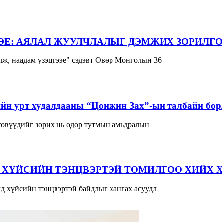
ЭЕ: АЯЛАЛ ЖУУЛЧЛАЛЫГ ДЭМЖИХ ЗОРИЛГО
ж, наадам үзэцгээе" сэдэвт Өвөр Монголын 36
йн урт худалдааны “Цонжин Зах”-ын талбайн борл
 төвүүдийг зорих нь өдөр тутмын амьдралын
 ХҮЙСИЙН ТЭНЦВЭРТЭЙ ТОМИЛГОО ХИЙХ 
д хүйсийн тэнцвэртэй байдлыг хангах асуудл