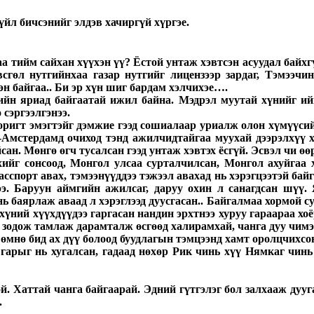
үйл бичсэнийг элдэв хачиргүй хүргэе.
аа тийм сайхан хүүхэн үү? Ёстой унтаж хэвтсэн асуудал байх
гөл нутгийнхаа газар нутгийг лицензээр зардаг, Тэмээчин
эн байгаа.. Би эр хүн шиг бардам хэлчихэе….
ийн яриад байгаатай ижил байна. Мэдрэл муутай хүнийг 
сэргээлгэнээ.
зоригт эмэгтэйг дэмжие гээд сошиалаар уриалж олон хүмүүсий
е-Амстердамд очиход тэнд ажилчидтайгаа муухай дээрэлхүү 
ан. Мөнгө өгч тусалсан гээд унтаж хэвтэх ёсгүй. Эсвэл чи өө
йг сонсоод, Монгол улсаа сурталчилсан, Монгол ахуйгаа 
сспорт авах, тэмээнүүддээ тэжээл авахад нь хэрэгцээтэй байг
. Баруун аймгийн ажилсаг, даруу охин л санагдсан шүү.
 баярлаж аваад л хэрэглээд дуусгасан.. Байгалмаа хормой сул
 хүний хүүхдүүдээ гаргасан нандин эрхтнээ хуруу гараараа хо
 зодож тамлаж дарамталж өсгөөд халирамхай, чанга дуу чимээ
 өмнө бид ах дүү болоод буудлагын тэмцээнд хамт оролцчихсо
 гарыг нь хугалсан, гадаад нөхөр Рик чинь хүү Нямкаг чин
 Хаттай чанга байгаарай. Эдний гүтгэлэг бол залхааж дууга
.