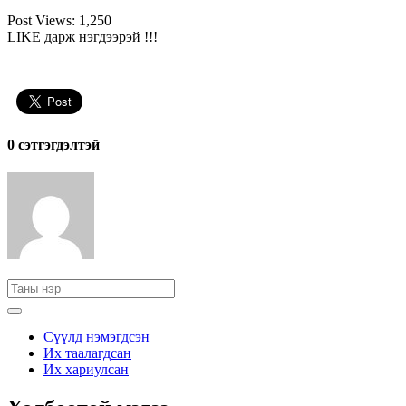
Post Views:
1,250
LIKE дарж нэгдээрэй !!!
0 cэтгэгдэлтэй
Сүүлд нэмэгдсэн
Их таалагдсан
Их хариулсан