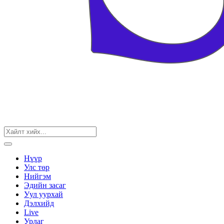
Нүүр
Улс төр
Нийгэм
Эдийн засаг
Уул уурхай
Дэлхийд
Live
Урлаг