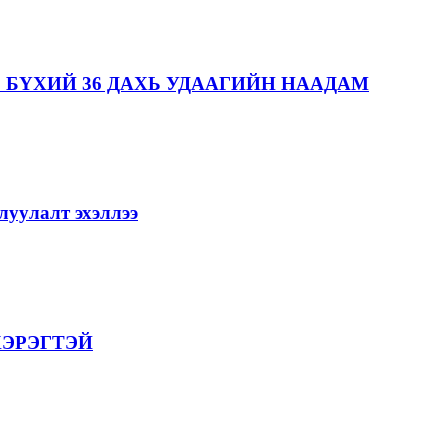
 БҮХИЙ 36 ДАХЬ УДААГИЙН НААДАМ
уулалт эхэллээ
ХЭРЭГТЭЙ