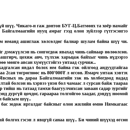
гүй шүү. Чикаго-н гаж донтон БУГ-Ц.Батмөнх та хоёр намайг
 Байгалмаагийн нууц амраг гээд олон зүйлээр гүтгэсэнгээ
ийм юманд ашиглаж хөлсөлдөг балиар шулам байна шүү чи.
г дэмжүүлсэн нь сонгогдож явахад чинь сайнаар нөлөөлсөн.
хашгирч, цохиж авч, түлхэж харьцаж байхыг чинь нүдээрээ
рөө мөнгө авсан хүмүүстэйгээ унтаад сурчиж..
хадгалсан явдал болох юм байна гэж ойлгоод андуудтайгаа
аа 2сая төгрөгнөөс нь 800’000₮ л өгсөн. Ямарч унтаж хэвтэх
 Явсных нь дараа Байгалмаагийн ээж нь холбогдоод надад
тай болсон нь хэрвээ үнэн бол чамаас л сурсан байж таараа
ёр тийш нь татаад тамхи баагуулчихсан заваан садар зургийг
нд дургүй цочдог, гараараа толгойгоо хаадаг, дэндүү ноомой
н байсым шүү..
ь бас зодож яргалдаг байсныг олон жилийн өмнө Нямкагаас
й болгох гэсэн л явцгүй санаа шүү.. Би чиний шүүхэд өгсөн