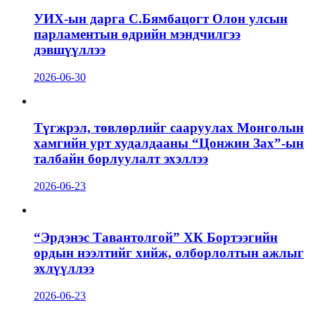
УИХ-ын дарга С.Бямбацогт Олон улсын
парламентын өдрийн мэндчилгээ
дэвшүүллээ
2026-06-30
Түгжрэл, төвлөрлийг сааруулах Монголын
хамгийн урт худалдааны “Цонжин Зах”-ын
талбайн борлуулалт эхэллээ
2026-06-23
“Эрдэнэс Тавантолгой” ХК Бортээгийн
ордын нээлтийг хийж, олборлолтын ажлыг
эхлүүллээ
2026-06-23