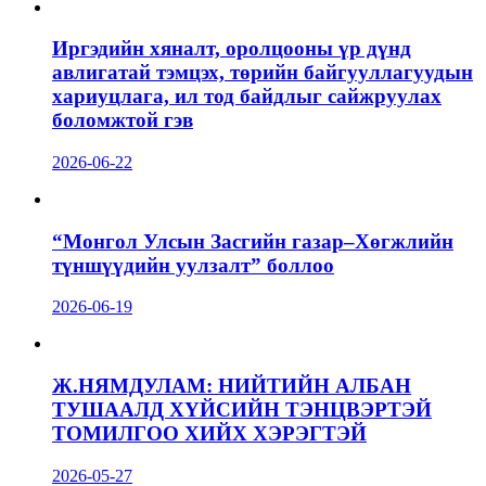
Иргэдийн хяналт, оролцооны үр дүнд
авлигатай тэмцэх, төрийн байгууллагуудын
хариуцлага, ил тод байдлыг сайжруулах
боломжтой гэв
2026-06-22
“Монгол Улсын Засгийн газар–Хөгжлийн
түншүүдийн уулзалт” боллоо
2026-06-19
Ж.НЯМДУЛАМ: НИЙТИЙН АЛБАН
ТУШААЛД ХҮЙСИЙН ТЭНЦВЭРТЭЙ
ТОМИЛГОО ХИЙХ ХЭРЭГТЭЙ
2026-05-27