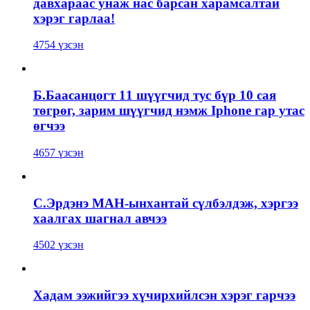
давхараас унаж нас барсан харамсалтай
хэрэг гарлаа!
4754 үзсэн
Б.Баасанцогт 11 шүүгчид тус бүр 10 сая
төгрөг, зарим шүүгчид нэмж Iphone гар утас
өгчээ
4657 үзсэн
С.Эрдэнэ МАН-ынхантай сүлбэлдэж, хэргээ
хаалгах шагнал авчээ
4502 үзсэн
Хадам ээжийгээ хүчирхийлсэн хэрэг гарчээ