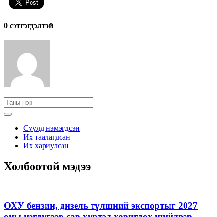
0 cэтгэгдэлтэй
Сүүлд нэмэгдсэн
Их таалагдсан
Их хариулсан
Холбоотой мэдээ
ОХУ бензин, дизель түлшний экспортыг 2027
оны нэгдүгээр сар хүртэл хориглох шийдвэр