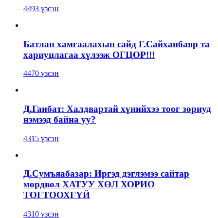
4493 үзсэн
Батлан хамгаалахын сайд Г.Сайханбаяр та
хариуцлагаа хүлээж ОГЦОР!!!
4470 үзсэн
Д.Ганбат: Халдвартай хүнийхээ тоог зориуд
нэмээд байна уу?
4315 үзсэн
Д.Сумъяабазар: Иргэд дэглэмээ сайтар
мөрдвөл ХАТУУ ХӨЛ ХОРИО
ТОГТООХГҮЙ
4310 үзсэн