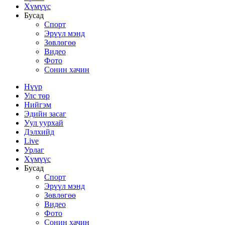
Хүмүүс
Бусад
Спорт
Эрүүл мэнд
Зөвлөгөө
Видео
Фото
Сонин хачин
Нүүр
Улс төр
Нийгэм
Эдийн засаг
Уул уурхай
Дэлхийд
Live
Урлаг
Хүмүүс
Бусад
Спорт
Эрүүл мэнд
Зөвлөгөө
Видео
Фото
Сонин хачин