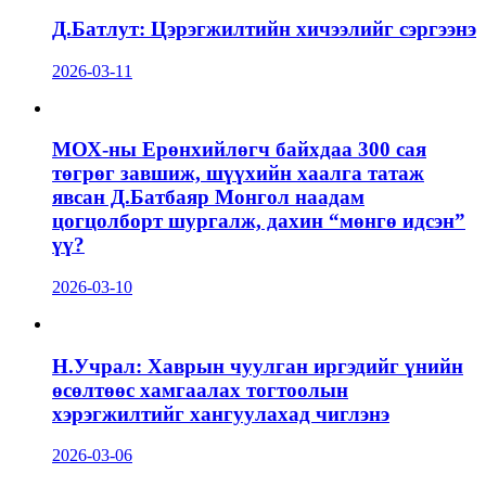
Д.Батлут: Цэрэгжилтийн хичээлийг сэргээнэ
2026-03-11
МОХ-ны Ерөнхийлөгч байхдаа 300 сая
төгрөг завшиж, шүүхийн хаалга татаж
явсан Д.Батбаяр Монгол наадам
цогцолборт шургалж, дахин “мөнгө идсэн”
үү?
2026-03-10
Н.Учрал: Хаврын чуулган иргэдийг үнийн
өсөлтөөс хамгаалах тогтоолын
хэрэгжилтийг хангуулахад чиглэнэ
2026-03-06