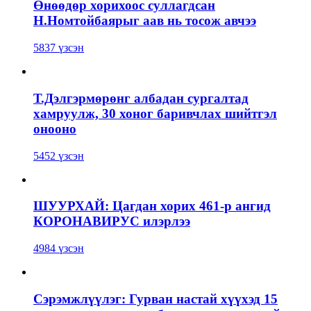
Өнөөдөр хорихоос суллагдсан
Н.Номтойбаярыг аав нь тосож авчээ
5837 үзсэн
Т.Дэлгэрмөрөнг албадан сургалтад
хамруулж, 30 хоног баривчлах шийтгэл
онооно
5452 үзсэн
ШУУРХАЙ: Цагдан хорих 461-р ангид
КОРОНАВИРУС илэрлээ
4984 үзсэн
Сэрэмжлүүлэг: Гурван настай хүүхэд 15