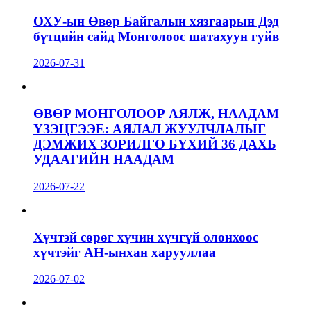
ОХУ-ын Өвөр Байгалын хязгаарын Дэд
бүтцийн сайд Монголоос шатахуун гуйв
2026-07-31
ӨВӨР МОНГОЛООР АЯЛЖ, НААДАМ
ҮЗЭЦГЭЭЕ: АЯЛАЛ ЖУУЛЧЛАЛЫГ
ДЭМЖИХ ЗОРИЛГО БҮХИЙ 36 ДАХЬ
УДААГИЙН НААДАМ
2026-07-22
Хүчтэй сөрөг хүчин хүчгүй олонхоос
хүчтэйг АН-ынхан харууллаа
2026-07-02