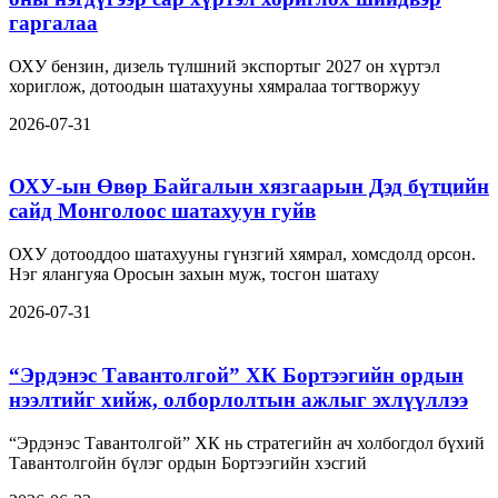
гаргалаа
ОХУ бензин, дизель түлшний экспортыг 2027 он хүртэл
хориглож, дотоодын шатахууны хямралаа тогтворжуу
2026-07-31
ОХУ-ын Өвөр Байгалын хязгаарын Дэд бүтцийн
сайд Монголоос шатахуун гуйв
ОХУ дотооддоо шатахууны гүнзгий хямрал, хомсдолд орсон.
Нэг ялангуяа Оросын захын муж, тосгон шатаху
2026-07-31
“Эрдэнэс Тавантолгой” ХК Бортээгийн ордын
нээлтийг хийж, олборлолтын ажлыг эхлүүллээ
“Эрдэнэс Тавантолгой” ХК нь стратегийн ач холбогдол бүхий
Тавантолгойн бүлэг ордын Бортээгийн хэсгий