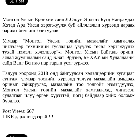
Монгол Улсын Ерөнхий сайд Л.Оюун-Эрдэнэ Бүгд Найрамдах
Хятад Ард Улсад хэрэгжүүлж буй айлчлалын хүрээнд дараах
баримт бичгийг байгуулав.
Улмаар “Монгол Улсын говийн мазаалайг хамгаалах
чиглэлээр техникийн туслалцаа үзүүлэх төсөл хэрэгжүүлэх
тухай нэмэлт хэлэлцээр”-т Монгол Улсын Байгаль орчин,
аялал жуулчлалын сайд Б.Бат-Эрдэнэ, БНХАУ-ын Худалдааны
сайд Ванг Вентао нар гарын үсэг зуржээ.
Талууд хооронд
2018 онд байгуулсан хэлэлцээрийн хугацааг
сунгаж, улмаар төслийн хүрээнд талууд мазаалайн амьдрах
орчныг сайжруулах, мазаалайн тоо толгойг нэмэгдүүлэх,
Монгол Улсын говийн мазаалайг хамгаалахад чиглэсэн
судалгааг илүү өргөн хүрээтэй, цогц байдлаар хийх боломж
бүрдлээ
.
Post Views:
667
LIKE дарж нэгдээрэй !!!