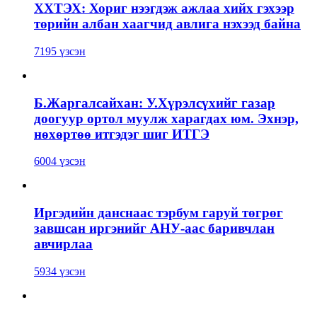
ХХТЭХ: Хориг нээгдэж ажлаа хийх гэхээр
төрийн албан хаагчид авлига нэхээд байна
7195 үзсэн
Б.Жаргалсайхан: У.Хүрэлсүхийг газар
доогуур ортол муулж харагдах юм. Эхнэр,
нөхөртөө итгэдэг шиг ИТГЭ
6004 үзсэн
Иргэдийн данснаас тэрбум гаруй төгрөг
завшсан иргэнийг АНУ-аас баривчлан
авчирлаа
5934 үзсэн