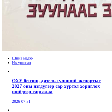
Шинэ мэдээ
Их уншсан
ОХУ бензин, дизель түлшний экспортыг
2027 оны нэгдүгээр сар хүртэл хориглох
шийдвэр гаргалаа
2026-07-31