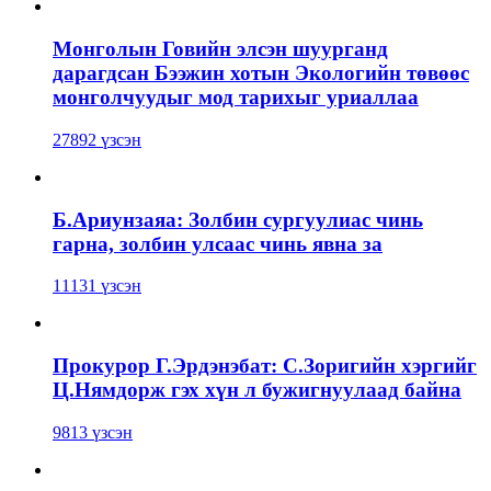
Монголын Говийн элсэн шуурганд
дарагдсан Бээжин хотын Экологийн төвөөс
монголчуудыг мод тарихыг уриаллаа
27892 үзсэн
Б.Ариунзаяа: Золбин сургуулиас чинь
гарна, золбин улсаас чинь явна за
11131 үзсэн
Прокурор Г.Эрдэнэбат: С.Зоригийн хэргийг
Ц.Нямдорж гэх хүн л бужигнуулаад байна
9813 үзсэн