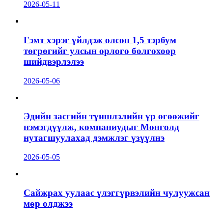
2026-05-11
Гэмт хэрэг үйлдэж олсон 1,5 тэрбум
төгрөгийг улсын орлого болгохоор
шийдвэрлэлээ
2026-05-06
Эдийн засгийн түншлэлийн үр өгөөжийг
нэмэгдүүлж, компаниудыг Монголд
нутагшуулахад дэмжлэг үзүүлнэ
2026-05-05
Сайжрах уулаас үлэггүрвэлийн чулуужсан
мөр олджээ