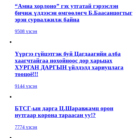
“Амиа хорлоно” гэх утгатай гэрээслэн
бичиж үлдээсэн өмгөөлөгч Б.Баасанцогтыг
эрэн сурвалжилж байна
9508 үзсэн
Үүргээ гүйцэтгэж буй Цагдаагийн алба
хаагчтайгаа нохойноос дор харьцах
ХУРГАН ДАРГЫН үйлдэлд хариуцлага
тооцоё!!!
9144 үзсэн
БТСГ-ын дарга Ц.Шаравжамц орон
нутгаар корона тараасан уу!?
7774 үзсэн