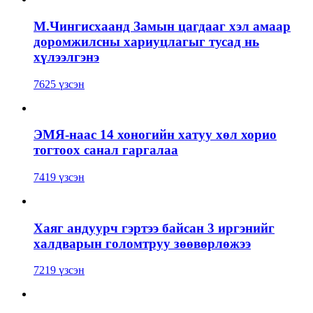
М.Чингисхаанд Замын цагдааг хэл амаар
доромжилсны хариуцлагыг тусад нь
хүлээлгэнэ
7625 үзсэн
ЭМЯ-наас 14 хоногийн хатуу хөл хорио
тогтоох санал гаргалаа
7419 үзсэн
Хаяг андуурч гэртээ байсан 3 иргэнийг
халдварын голомтруу зөөвөрлөжээ
7219 үзсэн