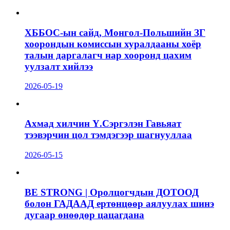
ХББОС-ын сайд, Монгол-Польшийн ЗГ
хоорондын комиссын хуралдааны хоёр
талын даргалагч нар хооронд цахим
уулзалт хийлээ
2026-05-19
Ахмад хилчин Ү.Сэргэлэн Гавьяат
тээвэрчин цол тэмдэгээр шагнууллаа
2026-05-15
BE STRONG | Оролцогчдын ДОТООД
болон ГАДААД ертөнцөөр аялуулах шинэ
дугаар өнөөдөр цацагдана