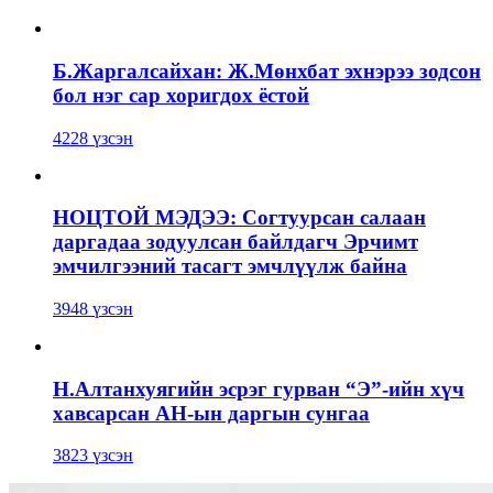
Б.Жаргалсайхан: Ж.Мөнхбат эхнэрээ зодсон
бол нэг сар хоригдох ёстой
4228 үзсэн
НОЦТОЙ МЭДЭЭ: Согтуурсан салаан
даргадаа зодуулсан байлдагч Эрчимт
эмчилгээний тасагт эмчлүүлж байна
3948 үзсэн
Н.Алтанхуягийн эсрэг гурван “Э”-ийн хүч
хавсарсан АН-ын даргын сунгаа
3823 үзсэн