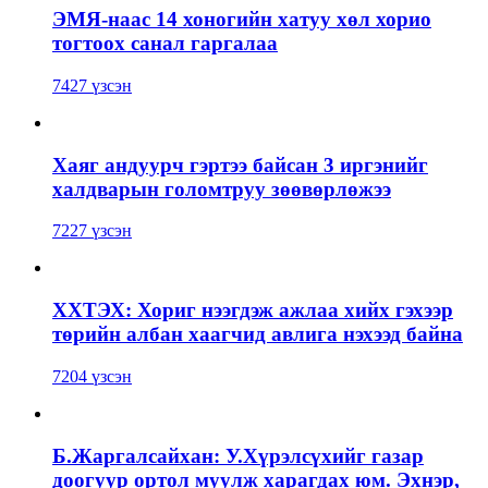
ЭМЯ-наас 14 хоногийн хатуу хөл хорио
тогтоох санал гаргалаа
7427 үзсэн
Хаяг андуурч гэртээ байсан 3 иргэнийг
халдварын голомтруу зөөвөрлөжээ
7227 үзсэн
ХХТЭХ: Хориг нээгдэж ажлаа хийх гэхээр
төрийн албан хаагчид авлига нэхээд байна
7204 үзсэн
Б.Жаргалсайхан: У.Хүрэлсүхийг газар
доогуур ортол муулж харагдах юм. Эхнэр,