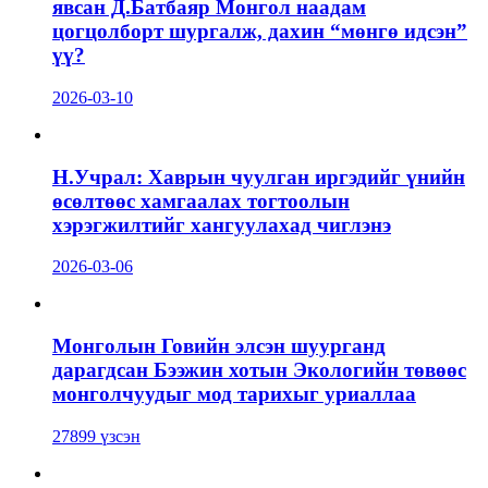
явсан Д.Батбаяр Монгол наадам
цогцолборт шургалж, дахин “мөнгө идсэн”
үү?
2026-03-10
Н.Учрал: Хаврын чуулган иргэдийг үнийн
өсөлтөөс хамгаалах тогтоолын
хэрэгжилтийг хангуулахад чиглэнэ
2026-03-06
Монголын Говийн элсэн шуурганд
дарагдсан Бээжин хотын Экологийн төвөөс
монголчуудыг мод тарихыг уриаллаа
27899 үзсэн