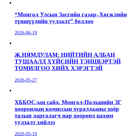
“Монгол Улсын Засгийн газар–Хөгжлийн
түншүүдийн уулзалт” боллоо
2026-06-19
Ж.НЯМДУЛАМ: НИЙТИЙН АЛБАН
ТУШААЛД ХҮЙСИЙН ТЭНЦВЭРТЭЙ
ТОМИЛГОО ХИЙХ ХЭРЭГТЭЙ
2026-05-27
ХББОС-ын сайд, Монгол-Польшийн ЗГ
хоорондын комиссын хуралдааны хоёр
талын даргалагч нар хооронд цахим
уулзалт хийлээ
2026-05-19