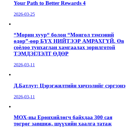
Your Path to Better Rewards 4
2026-03-25
“Морин хуур“ болон “Монгол тэмээний
өдөр”-өөр БҮХ НИЙТЭЭР АМРАХГҮЙ. Өв
соёлоо тунхаглан хамгаалах зорилготой
ТЭМДЭГЛЭЛТ ӨДӨР
2026-03-11
Д.Батлут: Цэрэгжилтийн хичээлийг сэргээнэ
2026-03-11
МОХ-ны Ерөнхийлөгч байхдаа 300 сая
төгрөг завшиж, шүүхийн хаалга татаж