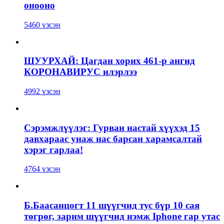
онооно
5460 үзсэн
ШУУРХАЙ: Цагдан хорих 461-р ангид
КОРОНАВИРУС илэрлээ
4992 үзсэн
Сэрэмжлүүлэг: Гурван настай хүүхэд 15
давхараас унаж нас барсан харамсалтай
хэрэг гарлаа!
4764 үзсэн
Б.Баасанцогт 11 шүүгчид тус бүр 10 сая
төгрөг, зарим шүүгчид нэмж Iphone гар утас