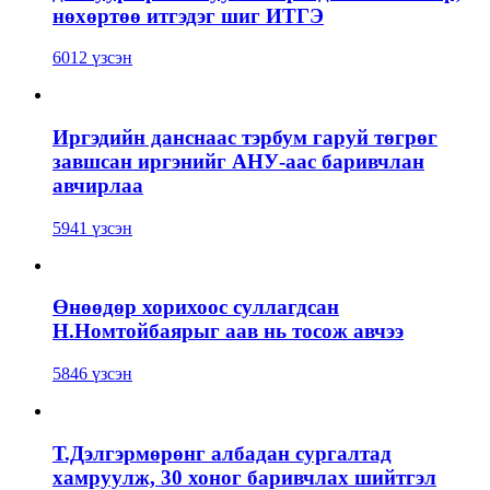
нөхөртөө итгэдэг шиг ИТГЭ
6012 үзсэн
Иргэдийн данснаас тэрбум гаруй төгрөг
завшсан иргэнийг АНУ-аас баривчлан
авчирлаа
5941 үзсэн
Өнөөдөр хорихоос суллагдсан
Н.Номтойбаярыг аав нь тосож авчээ
5846 үзсэн
Т.Дэлгэрмөрөнг албадан сургалтад
хамруулж, 30 хоног баривчлах шийтгэл