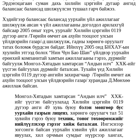
Эрдэнэцагаан суман дахь хилийн цэргийн дугаар ангид
балансаас балансад шилжүүлсэн тушаал гарч байжээ.
Хэдийгээр балансаас балансад уурхайн үйл ажиллагааг
шилжүүлж авсан ч үйл ажиллагааны доголдол арилахгүй
байсаар 2005 оныг хүрч, уурхайг Хилийн цэргийн 0119
дүгээр анги /Төрийн өмчит аж ахуйн тооцоот улсын
үйлдвэрийн газар/-д шилжүүлж, гадны хөрөнгө оруулалт
татах боломж бүрдсэн байдаг. Ийнхүү 2005 онд БНХАУ-ын
хуулийн этгээд болох “Нин Чүн Бао Шан” үйлдвэр уурхайн
ерөнхий компанитай хамтын ажиллагааны гэрээ, дүрмийг
байгуулж Монгол-Хятадын хамтарсан “Андын илч” ХХК-ийг
үүсгэн байгуулах дүрмийг баталсан. Тухайн үед Хилийн
цэргийн 0119 дүгээр ангийн захирагчаар /Төрийн өмчит аж
ахуйн тооцоот улсын үйлдвэрийн газар/ хурандаа Д.Мөнхөө
ажиллаж байсан.
Монгол-Хятадын хамтарсан “Андын илч” ХХК-
ийг үүсгэн байгуулахад Хилийн цэргийн 0119
дүгээр анги 49 хувь буюу
бэлэн мөнгөөр бус
уурхайн
газрын лиценз
, хөрөнгө оруулагч тал 51
хувийн гэрээ буюу
техник, тоног төхөөрөмжийг
нийлүүлэхээр гэрээг хийж баталсан
. Ингэснээр
зогсонги байсан уурхайн хэвийн үйл ажиллагааг
явуулах, хил орчмын сумдыг нүүрсээр хангах,