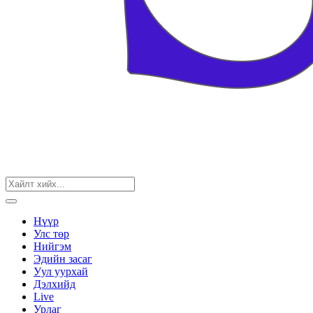
Нүүр
Улс төр
Нийгэм
Эдийн засаг
Уул уурхай
Дэлхийд
Live
Урлаг