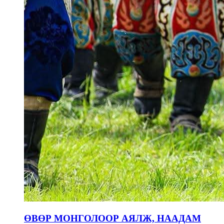
ӨВӨР МОНГОЛООР АЯЛЖ, НААДАМ