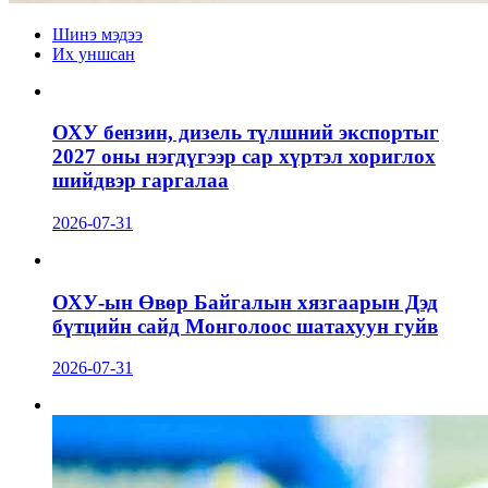
Шинэ мэдээ
Их уншсан
ОХУ бензин, дизель түлшний экспортыг
2027 оны нэгдүгээр сар хүртэл хориглох
шийдвэр гаргалаа
2026-07-31
ОХУ-ын Өвөр Байгалын хязгаарын Дэд
бүтцийн сайд Монголоос шатахуун гуйв
2026-07-31