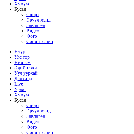
Хүмүүс
Бусад
Спорт
Эрүүл мэнд
Зөвлөгөө
Видео
Фото
Сонин хачин
Нүүр
Улс төр
Нийгэм
Эдийн засаг
Уул уурхай
Дэлхийд
Live
Урлаг
Хүмүүс
Бусад
Спорт
Эрүүл мэнд
Зөвлөгөө
Видео
Фото
Сонин хачин