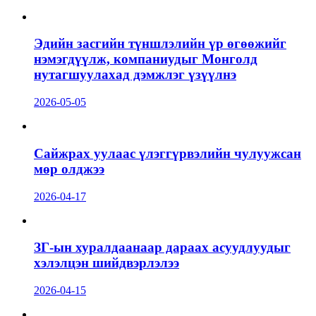
Эдийн засгийн түншлэлийн үр өгөөжийг
нэмэгдүүлж, компаниудыг Монголд
нутагшуулахад дэмжлэг үзүүлнэ
2026-05-05
Сайжрах уулаас үлэггүрвэлийн чулуужсан
мөр олджээ
2026-04-17
ЗГ-ын хуралдаанаар дараах асуудлуудыг
хэлэлцэн шийдвэрлэлээ
2026-04-15