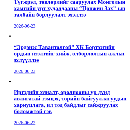
Түгжрэл, төвлөрлийг сааруулах Монголын
хамгийн урт худалдааны “Цонжин Зах”-ын
талбайн борлуулалт эхэллээ
2026-06-23
“Эрдэнэс Тавантолгой” ХК Бортээгийн
ордын нээлтийг хийж, олборлолтын ажлыг
эхлүүллээ
2026-06-23
Иргэдийн хяналт, оролцооны үр дүнд
авлигатай тэмцэх, төрийн байгууллагуудын
хариуцлага, ил тод байдлыг сайжруулах
боломжтой гэв
2026-06-22