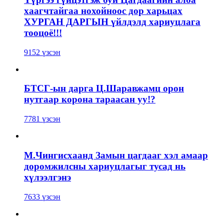
хаагчтайгаа нохойноос дор харьцах
ХУРГАН ДАРГЫН үйлдэлд хариуцлага
тооцоё!!!
9152 үзсэн
БТСГ-ын дарга Ц.Шаравжамц орон
нутгаар корона тараасан уу!?
7781 үзсэн
М.Чингисхаанд Замын цагдааг хэл амаар
доромжилсны хариуцлагыг тусад нь
хүлээлгэнэ
7633 үзсэн