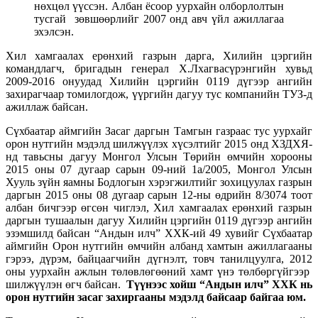
нөхцөл үүссэн. Албан ёсоор уурхайн олборлолтын
тусгай зөвшөөрлийг 2007 онд авч үйл ажиллагаа
эхэлсэн.
Хил хамгаалах ерөнхий газрын дарга, Хилийн цэргийн
командлагч, бригадын генерал Х.Лхагвасүрэнгийн хувьд
2009-2016 онуудад Хилийн цэргийн 0119 дүгээр ангийн
захирагчаар томилогдож, үүргийн дагуу тус компанийн ТУЗ-д
ажиллаж байсан.
Сүхбаатар аймгийн Засаг даргын Тамгын газраас тус уурхайг
орон нутгийн мэдэлд шилжүүлэх хүсэлтийг 2015 онд ХЗДХЯ-
нд тавьсны дагуу Монгол Улсын Төрийн өмчийн хорооны
2015 оны 07 дугаар сарын 09-ний 1а/2005, Монгол Улсын
Хууль зүйн яамны Бодлогын хэрэгжилтийг зохицуулах газрын
даргын 2015 оны 08 дугаар сарын 12-ны өдрийн 8/3074 тоот
албан бичгээр өгсөн чиглэл, Хил хамгаалах ерөнхий газрын
даргын тушаалын дагуу Хилийн цэргийн 0119 дүгээр ангийн
эзэмшилд байсан “Андын илч” ХХК-ий 49 хувийг Сүхбаатар
аймгийн Орон нутгийн өмчийн албанд хамтын ажиллагааны
гэрээ, дүрэм, байцаагчийн дүгнэлт, товч танилцуулга, 2012
оны уурхайн ажлын төлөвлөгөөний хамт үнэ төлбөргүйгээр
шилжүүлэн өгч байсан.
Түүнээс хойш “Андын илч” ХХК нь
орон нутгийн засаг захиргааны мэдэлд байсаар байгаа юм.