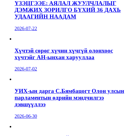
ҮЗЭЦГЭЭЕ: АЯЛАЛ ЖУУЛЧЛАЛЫГ
ДЭМЖИХ ЗОРИЛГО БҮХИЙ 36 ДАХЬ
УДААГИЙН НААДАМ
2026-07-22
Хүчтэй сөрөг хүчин хүчгүй олонхоос
хүчтэйг АН-ынхан харууллаа
2026-07-02
УИХ-ын дарга С.Бямбацогт Олон улсын
парламентын өдрийн мэндчилгээ
дэвшүүллээ
2026-06-30