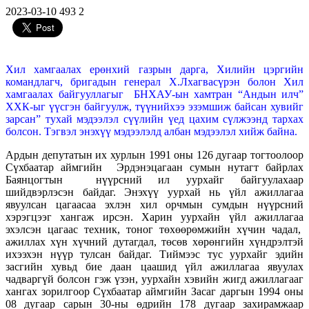
2023-03-10
493
2
Хил хамгаалах ерөнхий газрын дарга, Хилийн цэргийн
командлагч, бригадын генерал Х.Лхагвасүрэн болон Хил
хамгаалах байгууллагыг БНХАУ-ын хамтран “Андын илч”
ХХК-ыг үүсгэн байгуулж, түүнийхээ эзэмшиж байсан хувийг
зарсан” тухай мэдээлэл сүүлийн үед цахим сүлжээнд тархах
болсон. Тэгвэл энэхүү мэдээлэлд албан мэдээлэл хийж байна.
Ардын депутатын их хурлын 1991 оны 126 дугаар тогтоолоор
Сүхбаатар аймгийн Эрдэнэцагаан сумын нутагт байрлах
Баянцогтын нүүрсний ил уурхайг байгуулахаар
шийдвэрлэсэн байдаг. Энэхүү уурхай нь үйл ажиллагаа
явуулсан цагаасаа эхлэн хил орчмын сумдын нүүрсний
хэрэгцээг хангаж ирсэн. Харин уурхайн үйл ажиллагаа
эхэлсэн цагаас техник, тоног төхөөрөмжийн хүчин чадал,
ажиллах хүн хүчний дутагдал, төсөв хөрөнгийн хүндрэлтэй
ихээхэн нүүр тулсан байдаг. Тиймээс тус уурхайг эдийн
засгийн хувьд бие даан цаашид үйл ажиллагаа явуулах
чадваргүй болсон гэж үзэн, уурхайн хэвийн жигд ажиллагааг
хангах зорилгоор Сүхбаатар аймгийн Засаг даргын 1994 оны
08 дугаар сарын 30-ны өдрийн 178 дугаар захирамжаар