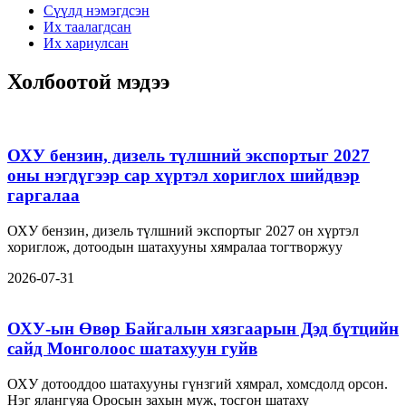
Сүүлд нэмэгдсэн
Их таалагдсан
Их хариулсан
Холбоотой мэдээ
ОХУ бензин, дизель түлшний экспортыг 2027
оны нэгдүгээр сар хүртэл хориглох шийдвэр
гаргалаа
ОХУ бензин, дизель түлшний экспортыг 2027 он хүртэл
хориглож, дотоодын шатахууны хямралаа тогтворжуу
2026-07-31
ОХУ-ын Өвөр Байгалын хязгаарын Дэд бүтцийн
сайд Монголоос шатахуун гуйв
ОХУ дотооддоо шатахууны гүнзгий хямрал, хомсдолд орсон.
Нэг ялангуяа Оросын захын муж, тосгон шатаху