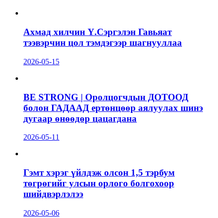
Ахмад хилчин Ү.Сэргэлэн Гавьяат
тээвэрчин цол тэмдэгээр шагнууллаа
2026-05-15
BE STRONG | Оролцогчдын ДОТООД
болон ГАДААД ертөнцөөр аялуулах шинэ
дугаар өнөөдөр цацагдана
2026-05-11
Гэмт хэрэг үйлдэж олсон 1,5 тэрбум
төгрөгийг улсын орлого болгохоор
шийдвэрлэлээ
2026-05-06