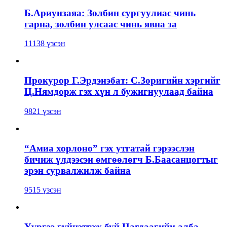
Б.Ариунзаяа: Золбин сургуулиас чинь
гарна, золбин улсаас чинь явна за
11138 үзсэн
Прокурор Г.Эрдэнэбат: С.Зоригийн хэргийг
Ц.Нямдорж гэх хүн л бужигнуулаад байна
9821 үзсэн
“Амиа хорлоно” гэх утгатай гэрээслэн
бичиж үлдээсэн өмгөөлөгч Б.Баасанцогтыг
эрэн сурвалжилж байна
9515 үзсэн
Үүргээ гүйцэтгэж буй Цагдаагийн алба