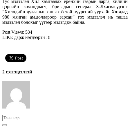
Тус мэдээлэл Хил хамгаалах ерөнхий газрын дарга, хилийн
цэргийн командлагч, бригадын генерал Х.Лхагвасүрэнг
“Хилчдийн дулааныг хангах ёстой нүүрсний уурхайг Хятадад
980 мянган ам.доллароор зарсан” гэх мэдээлэл нь ташаа
мэдээлэл болохыг үүгээр мэдэгдэж байна.
Post Views:
534
LIKE дарж нэгдээрэй !!!
2 cэтгэгдэлтэй