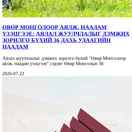
ӨВӨР МОНГОЛООР АЯЛЖ, НААДАМ
ҮЗЭЦГЭЭЕ: АЯЛАЛ ЖУУЛЧЛАЛЫГ ДЭМЖИХ
ЗОРИЛГО БҮХИЙ 36 ДАХЬ УДААГИЙН
НААДАМ
Аялал жуулчлалыг дэмжих зорилго бүхий "Өвөр Монголоор
аялж, наадам үзэцгээе" сэдэвт Өвөр Монголын 36
2026-07-22