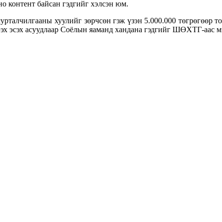
но контент байсан гэдгийг хэлсэн юм.
урталчилгааны хуулийг зөрчсөн гэж үзэн 5.000.000 төгрөгөөр т
ээх эсэх асуудлаар Соёлын яаманд хандана гэдгийг ШӨХТГ-аас м