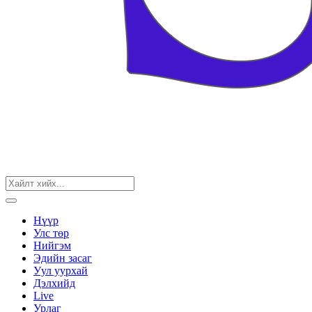
Нүүр
Улс төр
Нийгэм
Эдийн засаг
Уул уурхай
Дэлхийд
Live
Урлаг