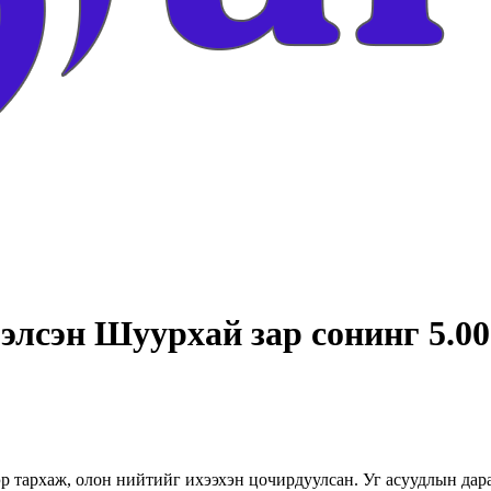
лсэн Шуурхай зар сонинг 5.000
эр тархаж, олон нийтийг ихээхэн цочирдуулсан. Уг асуудлын дар