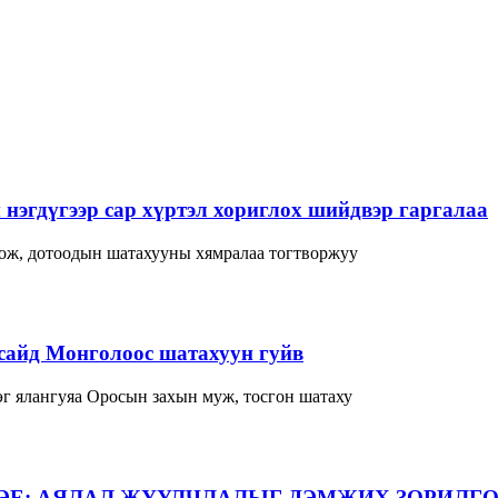
нэгдүгээр сар хүртэл хориглох шийдвэр гаргалаа
лож, дотоодын шатахууны хямралаа тогтворжуу
сайд Монголоос шатахуун гуйв
г ялангуяа Оросын захын муж, тосгон шатаху
ЭЕ: АЯЛАЛ ЖУУЛЧЛАЛЫГ ДЭМЖИХ ЗОРИЛГО