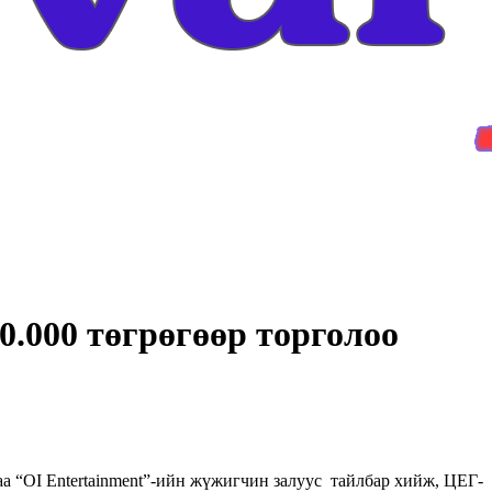
.000 төгрөгөөр торголоо
аа “OI Entertainment”-ийн жүжигчин залуус тайлбар хийж, ЦЕГ-