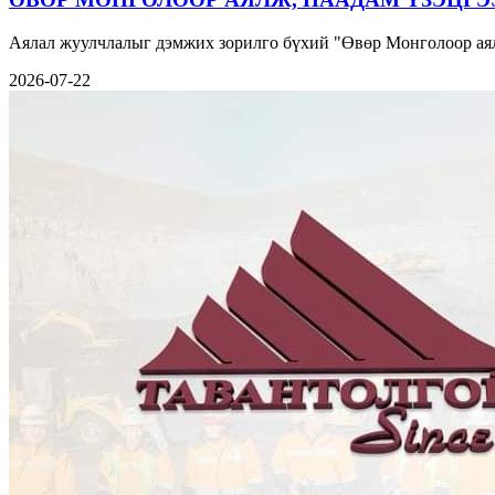
Аялал жуулчлалыг дэмжих зорилго бүхий "Өвөр Монголоор аял
2026-07-22