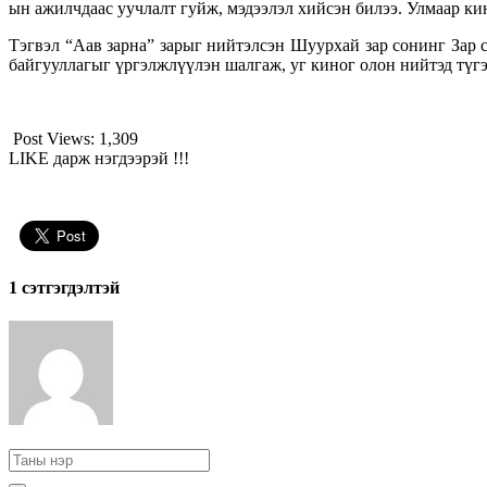
ын ажилчдаас уучлалт гуйж, мэдээлэл хийсэн билээ. Улмаар ки
Тэгвэл “Аав зарна” зарыг нийтэлсэн Шуурхай зар сонинг Зар с
байгууллагыг үргэлжлүүлэн шалгаж, уг киног олон нийтэд түг
Post Views:
1,309
LIKE дарж нэгдээрэй !!!
1 сэтгэгдэлтэй