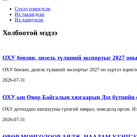
Сүүлд нэмэгдсэн
Их таалагдсан
Их хариулсан
Холбоотой мэдээ
ОХУ бензин, дизель түлшний экспортыг 2027 оны 
ОХУ бензин, дизель түлшний экспортыг 2027 он хүртэл хориг
2026-07-31
ОХУ-ын Өвөр Байгалын хязгаарын Дэд бүтцийн 
ОХУ дотооддоо шатахууны гүнзгий хямрал, хомсдолд орсон. Нэ
2026-07-31
ӨВӨР МОНГОЛООР АЯЛЖ, НААДАМ ҮЗЭЦГЭ