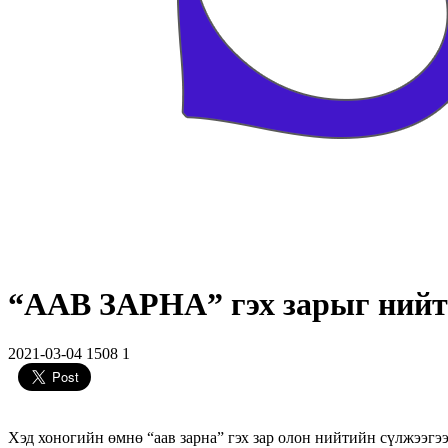
“ААВ ЗАРНА” гэх зарыг нийтэ
2021-03-04
1508
1
Хэд хоногийн өмнө “аав зарна” гэх зар олон нийтийн сүлжээгэ