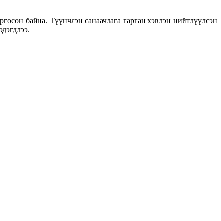
оргосон байна. Түүнчлэн санаачлага гарган хэвлэн нийтлүүлсэн
эдэгдлээ.