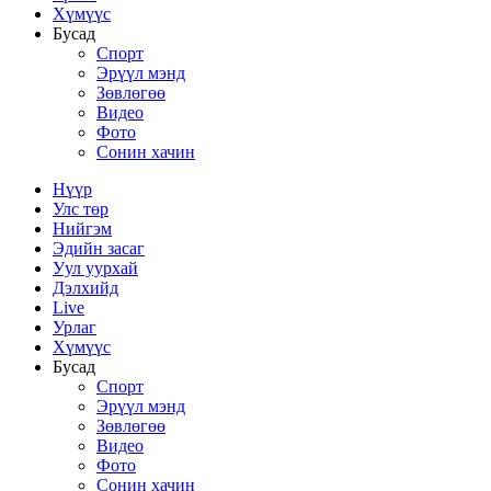
Хүмүүс
Бусад
Спорт
Эрүүл мэнд
Зөвлөгөө
Видео
Фото
Сонин хачин
Нүүр
Улс төр
Нийгэм
Эдийн засаг
Уул уурхай
Дэлхийд
Live
Урлаг
Хүмүүс
Бусад
Спорт
Эрүүл мэнд
Зөвлөгөө
Видео
Фото
Сонин хачин