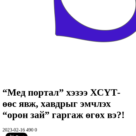
“Мед портал” хэзээ ХСҮТ-
өөс явж, хавдрыг эмчлэх
“орон зай” гаргаж өгөх вэ?!
2023-02-16
490
0