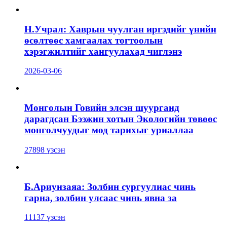
Н.Учрал: Хаврын чуулган иргэдийг үнийн
өсөлтөөс хамгаалах тогтоолын
хэрэгжилтийг хангуулахад чиглэнэ
2026-03-06
Монголын Говийн элсэн шуурганд
дарагдсан Бээжин хотын Экологийн төвөөс
монголчуудыг мод тарихыг уриаллаа
27898 үзсэн
Б.Ариунзаяа: Золбин сургуулиас чинь
гарна, золбин улсаас чинь явна за
11137 үзсэн