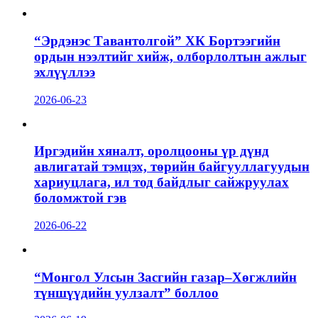
“Эрдэнэс Тавантолгой” ХК Бортээгийн
ордын нээлтийг хийж, олборлолтын ажлыг
эхлүүллээ
2026-06-23
Иргэдийн хяналт, оролцооны үр дүнд
авлигатай тэмцэх, төрийн байгууллагуудын
хариуцлага, ил тод байдлыг сайжруулах
боломжтой гэв
2026-06-22
“Монгол Улсын Засгийн газар–Хөгжлийн
түншүүдийн уулзалт” боллоо