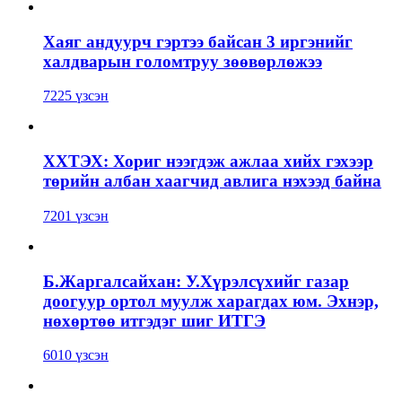
Хаяг андуурч гэртээ байсан 3 иргэнийг
халдварын голомтруу зөөвөрлөжээ
7225 үзсэн
ХХТЭХ: Хориг нээгдэж ажлаа хийх гэхээр
төрийн албан хаагчид авлига нэхээд байна
7201 үзсэн
Б.Жаргалсайхан: У.Хүрэлсүхийг газар
доогуур ортол муулж харагдах юм. Эхнэр,
нөхөртөө итгэдэг шиг ИТГЭ
6010 үзсэн