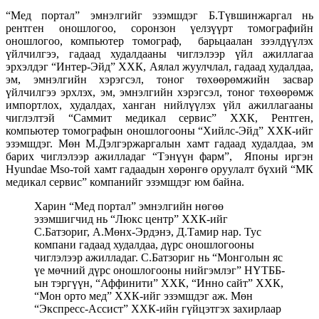
“Мед портал” эмнэлгийг эзэмшдэг Б.Түвшинжаргал нь
рентген оношлогоо, соронзон үелзүүрт томографийн
оношлогоо, компьютер томограф, барьцаалан зээлдүүлэх
үйлчилгээ, гадаад худалдааны чиглэлээр үйл ажиллагаа
эрхэлдэг “Интер-Эйд” ХХК, Аялал жуулчлал, гадаад худалдаа,
эм, эмнэлгийн хэрэгсэл, тоног төхөөрөмжийн засвар
үйлчилгээ эрхлэх, эм, эмнэлгийн хэрэгсэл, тоног төхөөрөмж
импортлох, худалдах, ханган нийлүүлэх үйл ажиллагааны
чиглэлтэй “Саммит медикал сервис” ХХК, Рентген,
компьютер томографын оношлогооны “Хийлс-Эйд” ХХК-ийг
эзэмшдэг. Мөн М.Дэлгэржаргалын хамт гадаад худалдаа, эм
барих чиглэлээр ажилладаг “Тэнүүн фарм”, Японы иргэн
Hyundae Mso-той хамт гадаадын хөрөнгө оруулалт бүхий “МК
медикал сервис” компанийг эзэмшдэг юм байна.
Харин “Мед портал” эмнэлгийн нөгөө
эзэмшигчид нь “Люкс центр” ХХК-ийг
С.Батзориг, А.Мөнх-Эрдэнэ, Д.Тамир нар. Тус
компани гадаад худалдаа, дүрс оношлогооны
чиглэлээр ажилладаг. С.Батзориг нь “Монголын яс
үе мөчний дүрс оношлогооны нийгэмлэг” НҮТББ-
ын тэргүүн, “Аффинити” ХХК, “Инно сайт” ХХК,
“Мон орто мед” ХХК-ийг эзэмшдэг аж. Мөн
“Экспресс-Ассист” ХХК-ийн гүйцэтгэх захирлаар