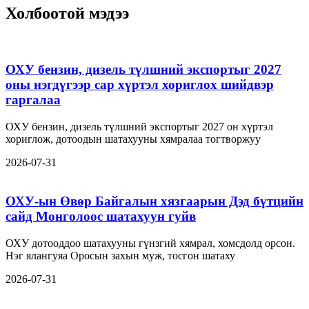
Холбоотой мэдээ
ОХУ бензин, дизель түлшний экспортыг 2027
оны нэгдүгээр сар хүртэл хориглох шийдвэр
гаргалаа
ОХУ бензин, дизель түлшний экспортыг 2027 он хүртэл
хориглож, дотоодын шатахууны хямралаа тогтворжуу
2026-07-31
ОХУ-ын Өвөр Байгалын хязгаарын Дэд бүтцийн
сайд Монголоос шатахуун гуйв
ОХУ дотооддоо шатахууны гүнзгий хямрал, хомсдолд орсон.
Нэг ялангуяа Оросын захын муж, тосгон шатаху
2026-07-31