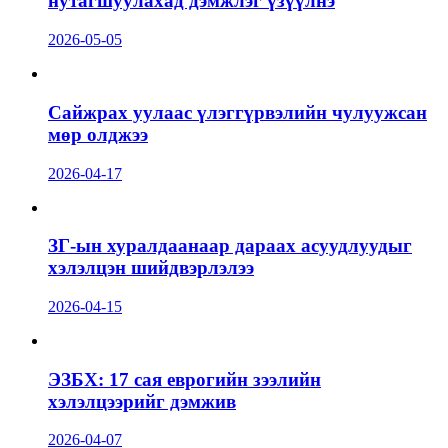
нутагшуулахад дэмжлэг үзүүлнэ
2026-05-05
Сайжрах уулаас үлэггүрвэлийн чулуужсан
мөр олджээ
2026-04-17
ЗГ-ын хуралдаанаар дараах асуудлуудыг
хэлэлцэн шийдвэрлэлээ
2026-04-15
ЭЗБХ: 17 сая еврогийн зээлийн
хэлэлцээрийг дэмжив
2026-04-07