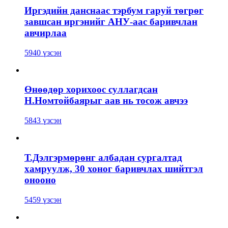
Иргэдийн данснаас тэрбум гаруй төгрөг
завшсан иргэнийг АНУ-аас баривчлан
авчирлаа
5940 үзсэн
Өнөөдөр хорихоос суллагдсан
Н.Номтойбаярыг аав нь тосож авчээ
5843 үзсэн
Т.Дэлгэрмөрөнг албадан сургалтад
хамруулж, 30 хоног баривчлах шийтгэл
онооно
5459 үзсэн