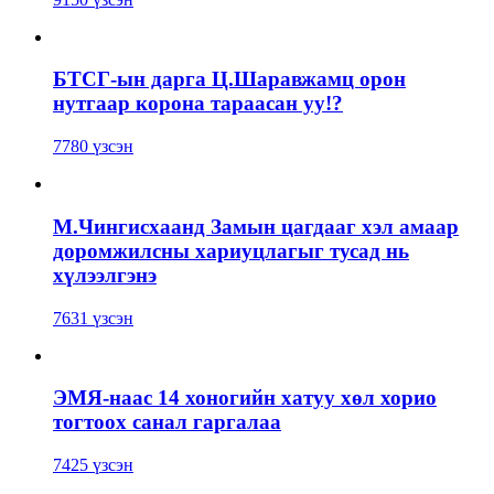
БТСГ-ын дарга Ц.Шаравжамц орон
нутгаар корона тараасан уу!?
7780 үзсэн
М.Чингисхаанд Замын цагдааг хэл амаар
доромжилсны хариуцлагыг тусад нь
хүлээлгэнэ
7631 үзсэн
ЭМЯ-наас 14 хоногийн хатуу хөл хорио
тогтоох санал гаргалаа
7425 үзсэн