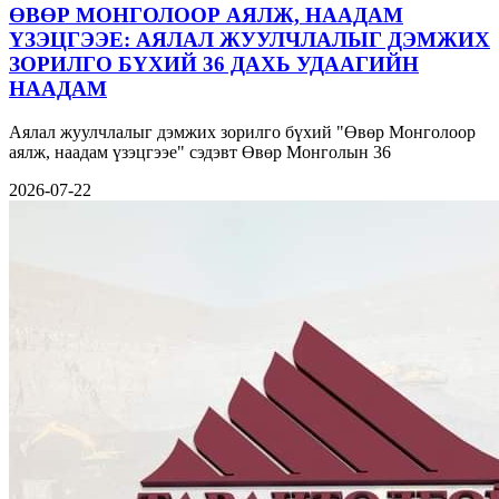
ӨВӨР МОНГОЛООР АЯЛЖ, НААДАМ
ҮЗЭЦГЭЭЕ: АЯЛАЛ ЖУУЛЧЛАЛЫГ ДЭМЖИХ
ЗОРИЛГО БҮХИЙ 36 ДАХЬ УДААГИЙН
НААДАМ
Аялал жуулчлалыг дэмжих зорилго бүхий "Өвөр Монголоор
аялж, наадам үзэцгээе" сэдэвт Өвөр Монголын 36
2026-07-22