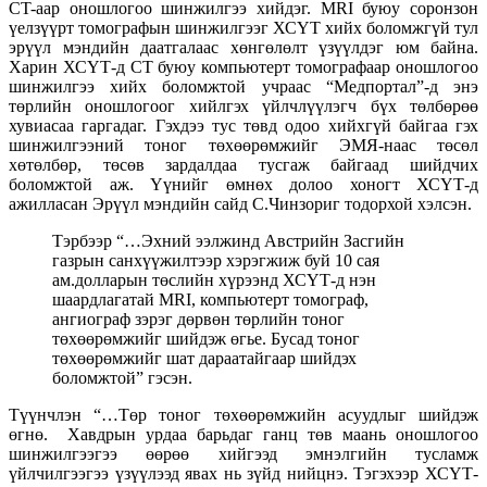
CT-аар оношлогоо шинжилгээ хийдэг. MRI буюу соронзон
үелзүүрт томографын шинжилгээг ХСҮТ хийх боломжгүй тул
эрүүл мэндийн даатгалаас хөнгөлөлт үзүүлдэг юм байна.
Харин ХСҮТ-д CT буюу компьютерт томографаар оношлогоо
шинжилгээ хийх боломжтой учраас “Медпортал”-д энэ
төрлийн оношлогоог хийлгэх үйлчлүүлэгч бүх төлбөрөө
хувиасаа гаргадаг. Гэхдээ тус төвд одоо хийхгүй байгаа гэх
шинжилгээний тоног төхөөрөмжийг ЭМЯ-наас төсөл
хөтөлбөр, төсөв зардалдаа тусгаж байгаад шийдчих
боломжтой аж. Үүнийг өмнөх долоо хоногт ХСҮТ-д
ажилласан Эрүүл мэндийн сайд С.Чинзориг тодорхой хэлсэн.
Тэрбээр “…Эхний ээлжинд Австрийн Засгийн
газрын санхүүжилтээр хэрэгжиж буй 10 сая
ам.долларын төслийн хүрээнд ХСҮТ-д нэн
шаардлагатай MRI, компьютерт томограф,
ангиограф зэрэг дөрвөн төрлийн тоног
төхөөрөмжийг шийдэж өгье. Бусад тоног
төхөөрөмжийг шат дараатайгаар шийдэх
боломжтой” гэсэн.
Түүнчлэн “…Төр тоног төхөөрөмжийн асуудлыг шийдэж
өгнө. Хавдрын урдаа барьдаг ганц төв маань оношлогоо
шинжилгээгээ өөрөө хийгээд эмнэлгийн тусламж
үйлчилгээгээ үзүүлээд явах нь зүйд нийцнэ. Тэгэхээр ХСҮТ-