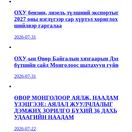
ОХУ бензин, дизель түлшний экспортыг
2027 оны нэгдүгээр сар хүртэл хориглох
шийдвэр гаргалаа
2026-07-31
ОХУ-ын Өвөр Байгалын хязгаарын Дэд
бүтцийн сайд Монголоос шатахуун гуйв
2026-07-31
ӨВӨР МОНГОЛООР АЯЛЖ, НААДАМ
ҮЗЭЦГЭЭЕ: АЯЛАЛ ЖУУЛЧЛАЛЫГ
ДЭМЖИХ ЗОРИЛГО БҮХИЙ 36 ДАХЬ
УДААГИЙН НААДАМ
2026-07-22