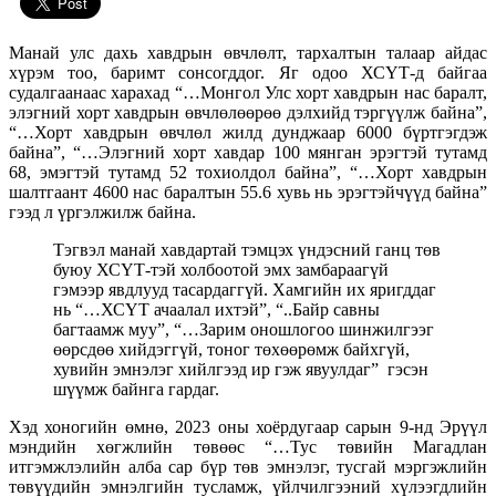
Манай улс дахь хавдрын өвчлөлт, тархалтын талаар айдас
хүрэм тоо, баримт сонсогддог. Яг одоо ХСҮТ-д байгаа
судалгаанаас харахад “…Монгол Улс хорт хавдрын нас баралт,
элэгний хорт хавдрын өвчлөлөөрөө дэлхийд тэргүүлж байна”,
“…Хорт хавдрын өвчлөл жилд дунджаар 6000 бүртгэгдэж
байна”, “…Элэгний хорт хавдар 100 мянган эрэгтэй тутамд
68, эмэгтэй тутамд 52 тохиолдол байна”, “…Хорт хавдрын
шалтгаант 4600 нас баралтын 55.6 хувь нь эрэгтэйчүүд байна”
гээд л үргэлжилж байна.
Тэгвэл манай хавдартай тэмцэх үндэсний ганц төв
буюу ХСҮТ-тэй холбоотой эмх замбараагүй
гэмээр явдлууд тасардаггүй. Хамгийн их яригддаг
нь “…ХСҮТ ачаалал ихтэй”, “..Байр савны
багтаамж муу”, “…Зарим оношлогоо шинжилгээг
өөрсдөө хийдэггүй, тоног төхөөрөмж байхгүй,
хувийн эмнэлэг хийлгээд ир гэж явуулдаг” гэсэн
шүүмж байнга гардаг.
Хэд хоногийн өмнө, 2023 оны хоёрдугаар сарын 9-нд Эрүүл
мэндийн хөгжлийн төвөөс “…Тус төвийн Магадлан
итгэмжлэлийн алба сар бүр төв эмнэлэг, тусгай мэргэжлийн
төвүүдийн эмнэлгийн тусламж, үйлчилгээний хүлээгдлийн