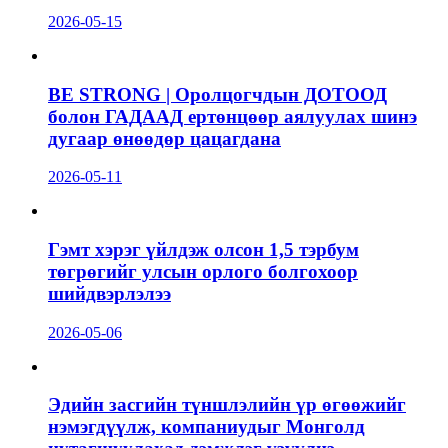
2026-05-15
BE STRONG | Оролцогчдын ДОТООД
болон ГАДААД ертөнцөөр аялуулах шинэ
дугаар өнөөдөр цацагдана
2026-05-11
Гэмт хэрэг үйлдэж олсон 1,5 тэрбум
төгрөгийг улсын орлого болгохоор
шийдвэрлэлээ
2026-05-06
Эдийн засгийн түншлэлийн үр өгөөжийг
нэмэгдүүлж, компаниудыг Монголд