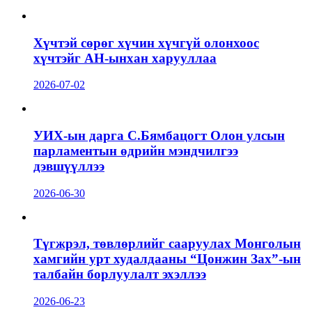
Хүчтэй сөрөг хүчин хүчгүй олонхоос
хүчтэйг АН-ынхан харууллаа
2026-07-02
УИХ-ын дарга С.Бямбацогт Олон улсын
парламентын өдрийн мэндчилгээ
дэвшүүллээ
2026-06-30
Түгжрэл, төвлөрлийг сааруулах Монголын
хамгийн урт худалдааны “Цонжин Зах”-ын
талбайн борлуулалт эхэллээ
2026-06-23