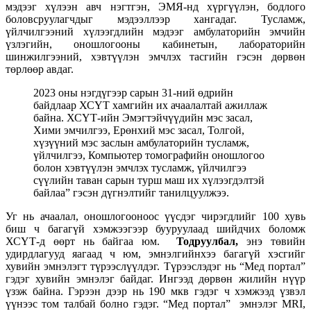
мэдээг хүлээн авч нэгтгэн, ЭМЯ-нд хүргүүлэн, бодлого
боловсруулагчдыг мэдээллээр хангадаг. Тусламж,
үйлчилгээний хүлээгдлийн мэдээг амбулаторийн эмчийн
үзлэгийн, оношлогооны кабинетын, лабораторийн
шинжилгээний, хэвтүүлэн эмчлэх тасгийн гэсэн дөрвөн
төрлөөр авдаг.
2023 оны нэгдүгээр сарын 31-ний өдрийн
байдлаар ХСҮТ хамгийн их ачаалалтай ажиллаж
байна. ХСҮТ-ийн Эмэгтэйчүүдийн мэс засал,
Хими эмчилгээ, Ерөнхий мэс засал, Толгой,
хүзүүний мэс заслын амбулаторийн тусламж,
үйлчилгээ, Компьютер томографийн оношлогоо
болон хэвтүүлэн эмчлэх тусламж, үйлчилгээ
сүүлийн таван сарын турш маш их хүлээгдэлтэй
байлаа” гэсэн дүгнэлтийг танилцуулжээ.
Уг нь ачаалал, оношлогооноос үүсдэг чирэгдлийг 100 хувь
биш ч багагүй хэмжээгээр бууруулаад шийдчих боломж
ХСҮТ-д өөрт нь байгаа юм.
Тодруулбал,
энэ төвийн
удирдлагууд яагаад ч юм, эмнэлгийнхээ багагүй хэсгийг
хувийн эмнэлэгт түрээслүүлдэг. Түрээслэдэг нь “Мед портал”
гэдэг хувийн эмнэлэг байдаг. Ингээд дөрвөн жилийн нүүр
үзэж байна. Гэрээн дээр нь 190 мкв гэдэг ч хэмжээд үзвэл
үүнээс том талбай болно гэдэг. “Мед портал” эмнэлэг MRI,