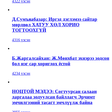
4322 үзсэн
Д.Сумъяабазар: Иргэд дэглэмээ сайтар
мөрдвөл ХАТУУ ХӨЛ ХОРИО
ТОГТООХГҮЙ
4316 үзсэн
Б.Жаргалсайхан: Ж.Мөнхбат эхнэрээ зодсон
бол нэг сар хоригдох ёстой
4234 үзсэн
НОЦТОЙ МЭДЭЭ: Согтуурсан салаан
даргадаа зодуулсан байлдагч Эрчимт
эмчилгээний тасагт эмчлүүлж байна