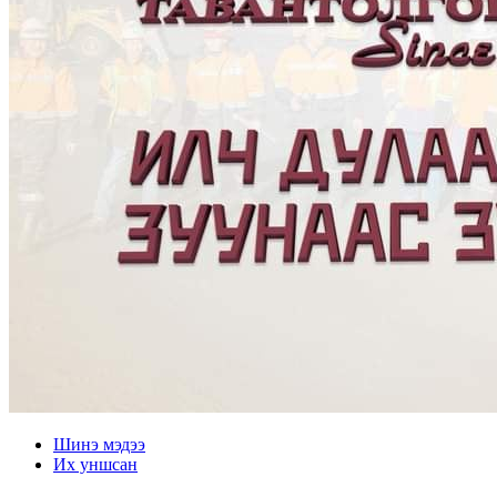
Шинэ мэдээ
Их уншсан