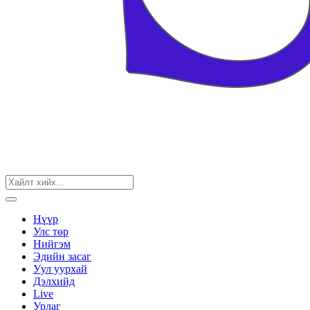
Нүүр
Улс төр
Нийгэм
Эдийн засаг
Уул уурхай
Дэлхийд
Live
Урлаг