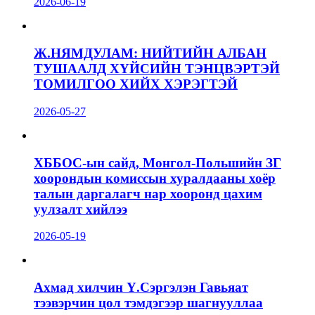
2026-06-19
Ж.НЯМДУЛАМ: НИЙТИЙН АЛБАН
ТУШААЛД ХҮЙСИЙН ТЭНЦВЭРТЭЙ
ТОМИЛГОО ХИЙХ ХЭРЭГТЭЙ
2026-05-27
ХББОС-ын сайд, Монгол-Польшийн ЗГ
хоорондын комиссын хуралдааны хоёр
талын даргалагч нар хооронд цахим
уулзалт хийлээ
2026-05-19
Ахмад хилчин Ү.Сэргэлэн Гавьяат
тээвэрчин цол тэмдэгээр шагнууллаа