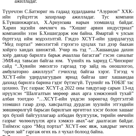
ажилладаг.
Түүнчлэн С.Батзориг нь гадаад худалдааны “Азурион” ХХК-
ийн гүйцэтгэх захирлаар ажилладаг. Тус компани
Б.Түвшинжаргал, Х.Ариунзаяа нарын эзэмшилд байдаг.
Харин эцсийн өмчлөгч нь “Хишиг арвин индустриал”
компанийн эзэн Б.Хишигдорж юм байна. Ямартай ч улсын
бүртгэлд ийм мэдээлэлтэй. Гэхдээ ХСҮТ-ийн удирдлагууд
“Мед портал” эмнэлэгтэй гэрээгээ цуцлах тал дээр баахан
хойрго хандах шинжтэй. Учир нь тэд “…Хашаандаа дахин
хоёр давхар барилга барьж ачааллаа багасгая” гэсэн саналыг
ЭМЯ-нд тавьсан байгаа юм. Үүнийх нь хариуд С.Чинзориг
сайд “..Хувийн эмнэлгээ гаргаад тэр зайд нь оношлогоо,
амбулаторио ажиллуул” гэчихээд байгаа хэрэг. Тэгээд ч
ХСҮТ-ийн удирдлагуудын яриад байгаа шиг хашаандаа
дахиад барилга барина гэдэг бүтэхгүй. Түүнийг нь ТӨБЗГ тас
цохино. Тус газраас ХСҮТ-д 2022 оны тавдугаар сарын 13-нд
ирүүлсэн “Шалгалтын мөрөөр авах арга хэмжээний тухай”
албан тоотдоо “…ХСҮТ-ийн үндсэн хөрөнгөд бүртгэлтэй
эзэмшил газар дээр, хавсралтад дурдсан хуулийн этгээдийн
зөвшөөрөлгүй барьсан барилгын өргөтгөл хэсэг болон хашааг
эрх бүхий байгууллагаар албадан буулгуулж, төрийн өмчийн
газрыг чөлөөлүүлэх арга хэмжээ авах”-ыг даалгасан байдаг.
Тиймээс одоо “Мед портал” ХСҮТ-өөс явж, хавдрыг эмчлэх
“орон зай” гаргаж өгөх нь л чухал болоод байна.