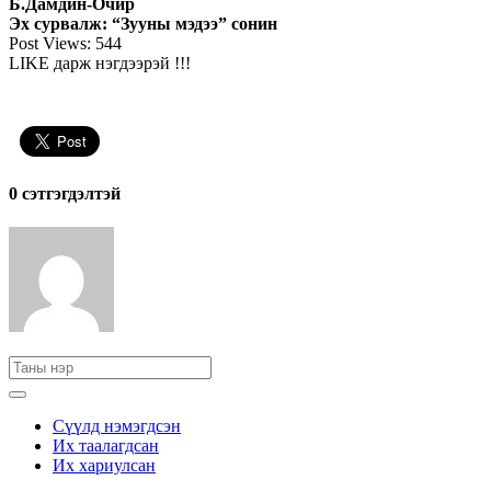
Б.Дамдин-Очир
Эх сурвалж: “Зууны мэдээ” сонин
Post Views:
544
LIKE дарж нэгдээрэй !!!
0 cэтгэгдэлтэй
Сүүлд нэмэгдсэн
Их таалагдсан
Их хариулсан