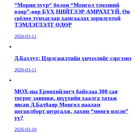
“Морин хуур“ болон “Монгол тэмээний
өдөр”-өөр БҮХ НИЙТЭЭР АМРАХГҮЙ. Өв
соёлоо тунхаглан хамгаалах зорилготой
ТЭМДЭГЛЭЛТ ӨДӨР
2026-03-11
Д.Батлут: Цэрэгжилтийн хичээлийг сэргээнэ
2026-03-11
МОХ-ны Ерөнхийлөгч байхдаа 300 сая
төгрөг завшиж, шүүхийн хаалга татаж
явсан Д.Батбаяр Монгол наадам
цогцолборт шургалж, дахин “мөнгө идсэн”
үү?
2026-03-10