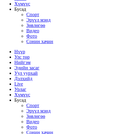
Хүмүүс
Бусад
Спорт
Эрүүл мэнд
Зөвлөгөө
Видео
Фото
Сонин хачин
Нүүр
Улс төр
Нийгэм
Эдийн засаг
Уул уурхай
Дэлхийд
Live
Урлаг
Хүмүүс
Бусад
Спорт
Эрүүл мэнд
Зөвлөгөө
Видео
Фото
Сонин хачин