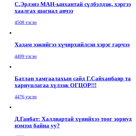
С.Эрдэнэ МАН-ынхантай сүлбэлдэж, хэргээ
хаалгах шагнал авчээ
4508 үзсэн
Хадам ээжийгээ хүчирхийлсэн хэрэг гарчээ
4499 үзсэн
Батлан хамгаалахын сайд Г.Сайханбаяр та
хариуцлагаа хүлээж ОГЦОР!!!
4476 үзсэн
Д.Ганбат: Халдвартай хүнийхээ тоог зориуд
нэмээд байна уу?