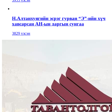
3955 үзсэн
Н.Алтанхуягийн эсрэг гурван “Э”-ийн хүч
хавсарсан АН-ын даргын сунгаа
3829 үзсэн