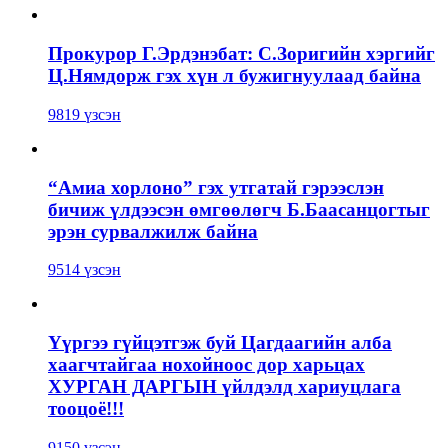
Прокурор Г.Эрдэнэбат: С.Зоригийн хэргийг
Ц.Нямдорж гэх хүн л бужигнуулаад байна
9819 үзсэн
“Амиа хорлоно” гэх утгатай гэрээслэн
бичиж үлдээсэн өмгөөлөгч Б.Баасанцогтыг
эрэн сурвалжилж байна
9514 үзсэн
Үүргээ гүйцэтгэж буй Цагдаагийн алба
хаагчтайгаа нохойноос дор харьцах
ХУРГАН ДАРГЫН үйлдэлд хариуцлага
тооцоё!!!
9150 үзсэн