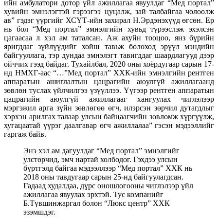
ийн амбулатори дотор үйл ажиллагаа явуулдаг “Мед портал”
хувийн эмнэлэгтэй гэрээгээ цуцалж, зай талбайгаа чөлөөлж
ав” гэдэг үүргийг ХСҮТ-ийн захирал Н.Эрдэнэхүүд өгсөн. Ер
нь бол “Мед портал” эмнэлгийн хувьд түрээслэж эхэлсэн
цагаасаа л хэл ам таталсан. Аж ахуйн тооцоо, янз бүрийн
яригддаг зүйлүүдийг хойш тавьж болоход эрүүл мэндийн
байгууллага, тэр дундаа эмнэлэгт тавигддаг шаардлагууд дээр
ойччих гээд байдаг. Тухайлбал, 2020 оны хоёрдугаар сарын 17-
нд НМХГ-аас “…”Мед портал” ХХК-ийн эмнэлгийн рентген
аппаратын ашиглалтын цацрагийн аюулгүй ажиллагаанд
зөвлөн туслах үйлчилгээ үзүүллээ. Үүгээр рентген аппаратын
цацрагийн аюулгүй ажиллагааг хангуулах чиглэлээр
мэргэжил арга зүйн зөвлөгөө өгч, илэрсэн зөрчил дутагдлыг
хэрхэн арилгах талаар улсын байцаагчийн зөвлөмж хүргүүлж,
хугацаатай үүрэг даалгавар өгч ажиллалаа” гэсэн мэдээллийг
гаргаж байв.
Энэ хэл ам дагуулдаг “Мед портал” эмнэлгийг
улстөрчид, эмч нартай холбодог. Гэхдээ улсын
бүртгэлд байгаа мэдээллээр “Мед портал” ХХК нь
2018 оны тавдугаар сарын 25-нд байгуулагдсан.
Гадаад худалдаа, дүрс оношлогооны чиглэлээр үйл
ажиллагаа явуулах эрхтэй. Тус компанийг
Б.Түвшинжаргал болон “Люкс центр” ХХК
эзэмшдэг.