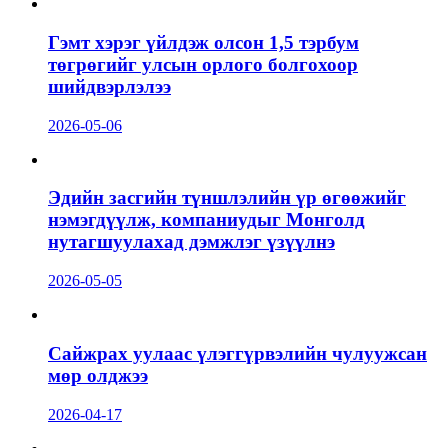
Гэмт хэрэг үйлдэж олсон 1,5 тэрбум
төгрөгийг улсын орлого болгохоор
шийдвэрлэлээ
2026-05-06
Эдийн засгийн түншлэлийн үр өгөөжийг
нэмэгдүүлж, компаниудыг Монголд
нутагшуулахад дэмжлэг үзүүлнэ
2026-05-05
Сайжрах уулаас үлэггүрвэлийн чулуужсан
мөр олджээ
2026-04-17