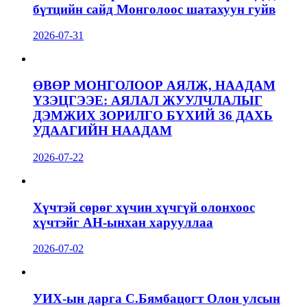
бүтцийн сайд Монголоос шатахуун гуйв
2026-07-31
ӨВӨР МОНГОЛООР АЯЛЖ, НААДАМ
ҮЗЭЦГЭЭЕ: АЯЛАЛ ЖУУЛЧЛАЛЫГ
ДЭМЖИХ ЗОРИЛГО БҮХИЙ 36 ДАХЬ
УДААГИЙН НААДАМ
2026-07-22
Хүчтэй сөрөг хүчин хүчгүй олонхоос
хүчтэйг АН-ынхан харууллаа
2026-07-02
УИХ-ын дарга С.Бямбацогт Олон улсын