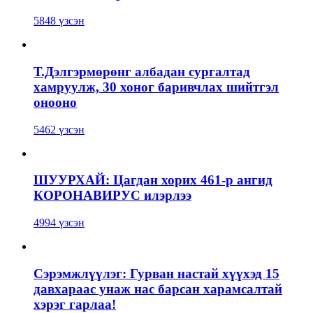
5848 үзсэн
Т.Дэлгэрмөрөнг албадан сургалтад
хамруулж, 30 хоног баривчлах шийтгэл
онооно
5462 үзсэн
ШУУРХАЙ: Цагдан хорих 461-р ангид
КОРОНАВИРУС илэрлээ
4994 үзсэн
Сэрэмжлүүлэг: Гурван настай хүүхэд 15
давхараас унаж нас барсан харамсалтай
хэрэг гарлаа!