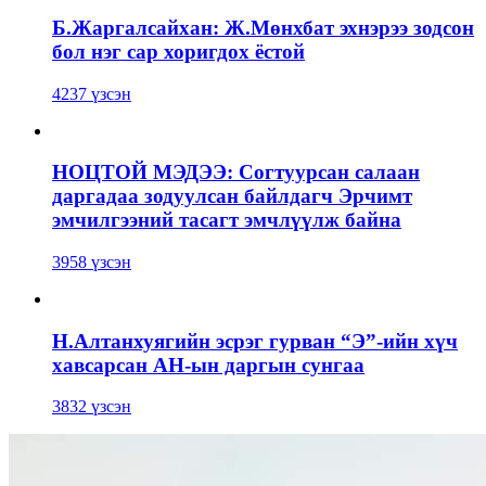
Б.Жаргалсайхан: Ж.Мөнхбат эхнэрээ зодсон
бол нэг сар хоригдох ёстой
4237 үзсэн
НОЦТОЙ МЭДЭЭ: Согтуурсан салаан
даргадаа зодуулсан байлдагч Эрчимт
эмчилгээний тасагт эмчлүүлж байна
3958 үзсэн
Н.Алтанхуягийн эсрэг гурван “Э”-ийн хүч
хавсарсан АН-ын даргын сунгаа
3832 үзсэн