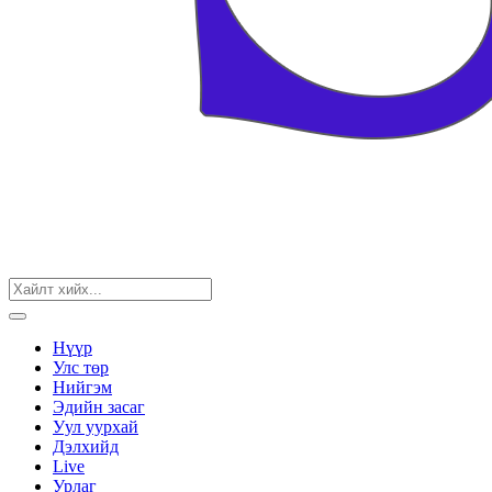
Нүүр
Улс төр
Нийгэм
Эдийн засаг
Уул уурхай
Дэлхийд
Live
Урлаг