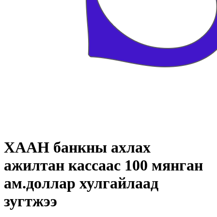
ХААН банкны ахлах
ажилтан кассаас 100 мянган
ам.доллар хулгайлаад
зугтжээ