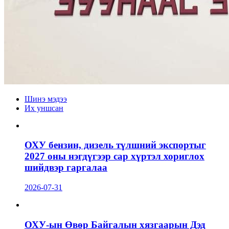
Шинэ мэдээ
Их уншсан
ОХУ бензин, дизель түлшний экспортыг
2027 оны нэгдүгээр сар хүртэл хориглох
шийдвэр гаргалаа
2026-07-31
ОХУ-ын Өвөр Байгалын хязгаарын Дэд