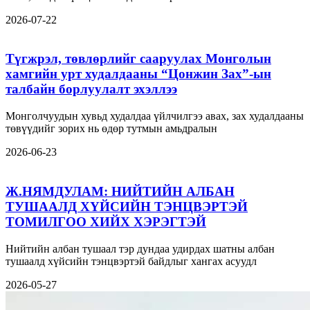
2026-07-22
Түгжрэл, төвлөрлийг сааруулах Монголын
хамгийн урт худалдааны “Цонжин Зах”-ын
талбайн борлуулалт эхэллээ
Монголчуудын хувьд худалдаа үйлчилгээ авах, зах худалдааны
төвүүдийг зорих нь өдөр тутмын амьдралын
2026-06-23
Ж.НЯМДУЛАМ: НИЙТИЙН АЛБАН
ТУШААЛД ХҮЙСИЙН ТЭНЦВЭРТЭЙ
ТОМИЛГОО ХИЙХ ХЭРЭГТЭЙ
Нийтийн албан тушаал тэр дундаа удирдах шатны албан
тушаалд хүйсийн тэнцвэртэй байдлыг хангах асуудл
2026-05-27