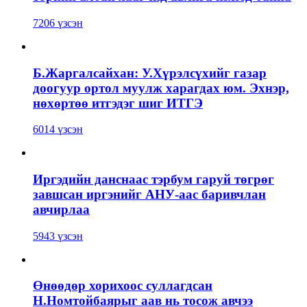
7206 үзсэн
Б.Жаргалсайхан: У.Хүрэлсүхийг газар
доогуур ортол муулж харагдах юм. Эхнэр,
нөхөртөө итгэдэг шиг ИТГЭ
6014 үзсэн
Иргэдийн данснаас тэрбум гаруй төгрөг
завшсан иргэнийг АНУ-аас баривчлан
авчирлаа
5943 үзсэн
Өнөөдөр хорихоос суллагдсан
Н.Номтойбаярыг аав нь тосож авчээ