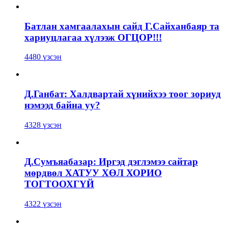
Батлан хамгаалахын сайд Г.Сайханбаяр та
хариуцлагаа хүлээж ОГЦОР!!!
4480 үзсэн
Д.Ганбат: Халдвартай хүнийхээ тоог зориуд
нэмээд байна уу?
4328 үзсэн
Д.Сумъяабазар: Иргэд дэглэмээ сайтар
мөрдвөл ХАТУУ ХӨЛ ХОРИО
ТОГТООХГҮЙ
4322 үзсэн