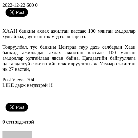
2022-12-22
600
0
ХААН банкны ахлах ажилтан кассаас 100 мянган ам.доллар
хулгайлаад зугтсан гэх мэдээлэл гарчээ.
Тодруулбал, тус банкны Централ таур дахь салбарын Хаан
банкид ажилладаг ахлах ажилтан кассаас 100 мянган
ам.доллар хулгайлаад явсан байна. Цагдаагийн байгууллага
цаг алдалгүй сэжигтнийг олж илрүүлсэн аж. Улмаар сэжигтэн
нь 27 настай, .
Post Views:
704
LIKE дарж нэгдээрэй !!!
0 cэтгэгдэлтэй