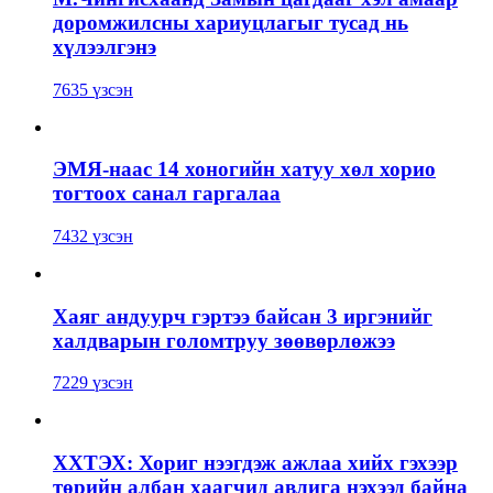
доромжилсны хариуцлагыг тусад нь
хүлээлгэнэ
7635 үзсэн
ЭМЯ-наас 14 хоногийн хатуу хөл хорио
тогтоох санал гаргалаа
7432 үзсэн
Хаяг андуурч гэртээ байсан 3 иргэнийг
халдварын голомтруу зөөвөрлөжээ
7229 үзсэн
ХХТЭХ: Хориг нээгдэж ажлаа хийх гэхээр
төрийн албан хаагчид авлига нэхээд байна