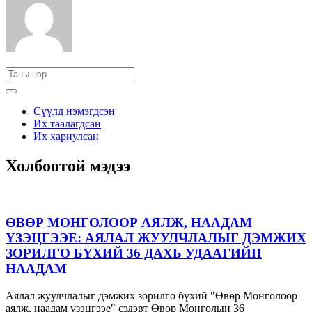
Сүүлд нэмэгдсэн
Их таалагдсан
Их хариулсан
Холбоотой мэдээ
ӨВӨР МОНГОЛООР АЯЛЖ, НААДАМ
ҮЗЭЦГЭЭЕ: АЯЛАЛ ЖУУЛЧЛАЛЫГ ДЭМЖИХ
ЗОРИЛГО БҮХИЙ 36 ДАХЬ УДААГИЙН
НААДАМ
Аялал жуулчлалыг дэмжих зорилго бүхий "Өвөр Монголоор
аялж, наадам үзэцгээе" сэдэвт Өвөр Монголын 36