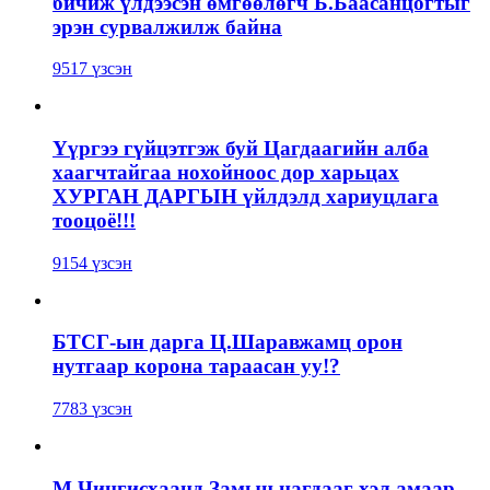
бичиж үлдээсэн өмгөөлөгч Б.Баасанцогтыг
эрэн сурвалжилж байна
9517 үзсэн
Үүргээ гүйцэтгэж буй Цагдаагийн алба
хаагчтайгаа нохойноос дор харьцах
ХУРГАН ДАРГЫН үйлдэлд хариуцлага
тооцоё!!!
9154 үзсэн
БТСГ-ын дарга Ц.Шаравжамц орон
нутгаар корона тараасан уу!?
7783 үзсэн
М.Чингисхаанд Замын цагдааг хэл амаар