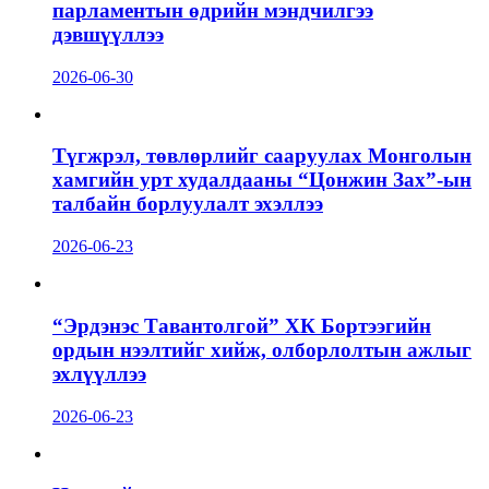
парламентын өдрийн мэндчилгээ
дэвшүүллээ
2026-06-30
Түгжрэл, төвлөрлийг сааруулах Монголын
хамгийн урт худалдааны “Цонжин Зах”-ын
талбайн борлуулалт эхэллээ
2026-06-23
“Эрдэнэс Тавантолгой” ХК Бортээгийн
ордын нээлтийг хийж, олборлолтын ажлыг
эхлүүллээ
2026-06-23