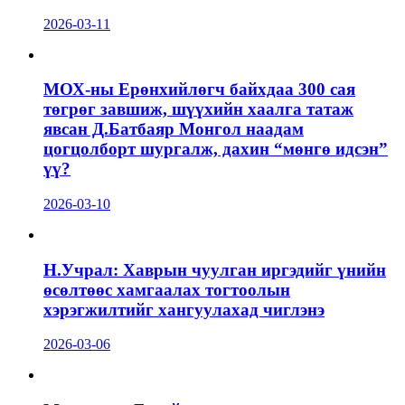
2026-03-11
МОХ-ны Ерөнхийлөгч байхдаа 300 сая
төгрөг завшиж, шүүхийн хаалга татаж
явсан Д.Батбаяр Монгол наадам
цогцолборт шургалж, дахин “мөнгө идсэн”
үү?
2026-03-10
Н.Учрал: Хаврын чуулган иргэдийг үнийн
өсөлтөөс хамгаалах тогтоолын
хэрэгжилтийг хангуулахад чиглэнэ
2026-03-06