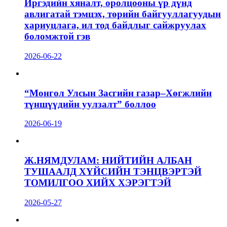
Иргэдийн хяналт, оролцооны үр дүнд
авлигатай тэмцэх, төрийн байгууллагуудын
хариуцлага, ил тод байдлыг сайжруулах
боломжтой гэв
2026-06-22
“Монгол Улсын Засгийн газар–Хөгжлийн
түншүүдийн уулзалт” боллоо
2026-06-19
Ж.НЯМДУЛАМ: НИЙТИЙН АЛБАН
ТУШААЛД ХҮЙСИЙН ТЭНЦВЭРТЭЙ
ТОМИЛГОО ХИЙХ ХЭРЭГТЭЙ
2026-05-27