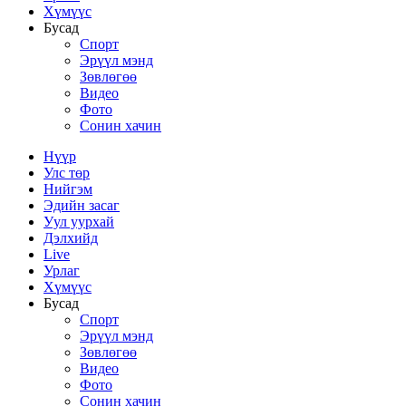
Хүмүүс
Бусад
Спорт
Эрүүл мэнд
Зөвлөгөө
Видео
Фото
Сонин хачин
Нүүр
Улс төр
Нийгэм
Эдийн засаг
Уул уурхай
Дэлхийд
Live
Урлаг
Хүмүүс
Бусад
Спорт
Эрүүл мэнд
Зөвлөгөө
Видео
Фото
Сонин хачин