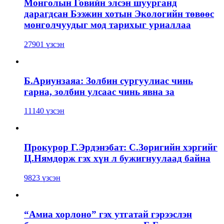
Монголын Говийн элсэн шуурганд
дарагдсан Бээжин хотын Экологийн төвөөс
монголчуудыг мод тарихыг уриаллаа
27901 үзсэн
Б.Ариунзаяа: Золбин сургуулиас чинь
гарна, золбин улсаас чинь явна за
11140 үзсэн
Прокурор Г.Эрдэнэбат: С.Зоригийн хэргийг
Ц.Нямдорж гэх хүн л бужигнуулаад байна
9823 үзсэн
“Амиа хорлоно” гэх утгатай гэрээслэн