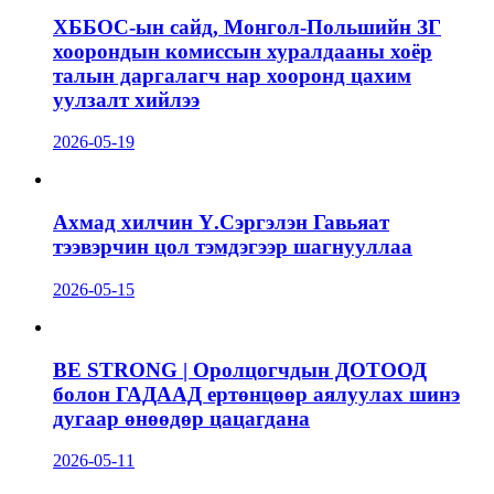
ХББОС-ын сайд, Монгол-Польшийн ЗГ
хоорондын комиссын хуралдааны хоёр
талын даргалагч нар хооронд цахим
уулзалт хийлээ
2026-05-19
Ахмад хилчин Ү.Сэргэлэн Гавьяат
тээвэрчин цол тэмдэгээр шагнууллаа
2026-05-15
BE STRONG | Оролцогчдын ДОТООД
болон ГАДААД ертөнцөөр аялуулах шинэ
дугаар өнөөдөр цацагдана
2026-05-11