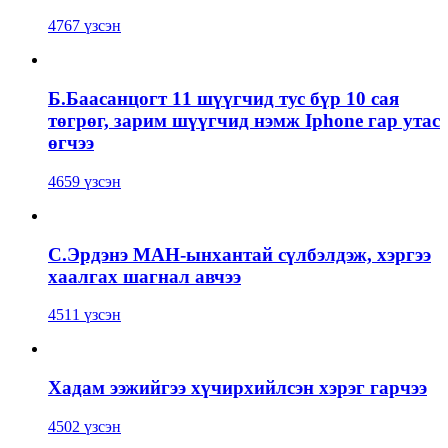
4767 үзсэн
Б.Баасанцогт 11 шүүгчид тус бүр 10 сая
төгрөг, зарим шүүгчид нэмж Iphone гар утас
өгчээ
4659 үзсэн
С.Эрдэнэ МАН-ынхантай сүлбэлдэж, хэргээ
хаалгах шагнал авчээ
4511 үзсэн
Хадам ээжийгээ хүчирхийлсэн хэрэг гарчээ
4502 үзсэн