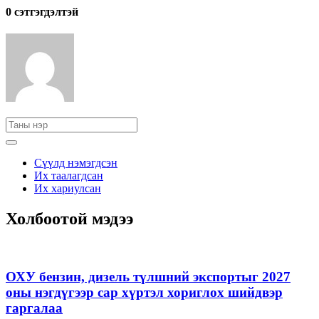
0 cэтгэгдэлтэй
Сүүлд нэмэгдсэн
Их таалагдсан
Их хариулсан
Холбоотой мэдээ
ОХУ бензин, дизель түлшний экспортыг 2027
оны нэгдүгээр сар хүртэл хориглох шийдвэр
гаргалаа