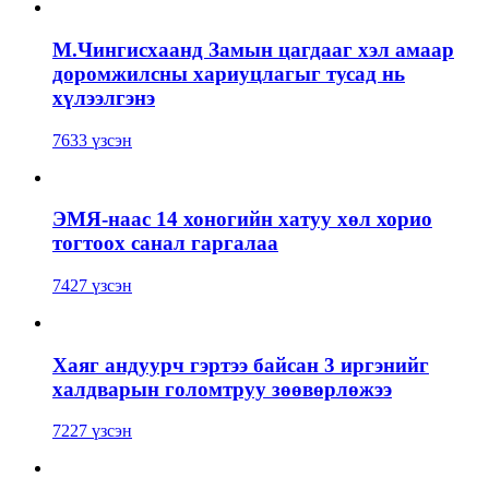
М.Чингисхаанд Замын цагдааг хэл амаар
доромжилсны хариуцлагыг тусад нь
хүлээлгэнэ
7633 үзсэн
ЭМЯ-наас 14 хоногийн хатуу хөл хорио
тогтоох санал гаргалаа
7427 үзсэн
Хаяг андуурч гэртээ байсан 3 иргэнийг
халдварын голомтруу зөөвөрлөжээ
7227 үзсэн