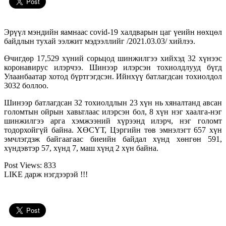
Эрүүл мэндийн яамнаас covid-19 халдварын цаг үеийн нөхцөл
байдлын тухай ээлжит мэдээллийг /2021.03.03/ хийлээ.
Өчигдөр 17,529 хүний сорьцод шинжилгээ хийхэд 32 хүнээс
коронавирус илэрчээ. Шинээр илэрсэн тохиолдлууд бүгд
Улаанбаатар хотод бүртгэгдсэн. Ийнхүү батлагдсан тохиолдол
3032 боллоо.
Шинээр батлагдсан 32 тохиолдлын 23 хүн нь хяналтанд авсан
голомтын ойрын хавьтлаас илэрсэн бол, 8 хүн нэг хаалга-нэг
шинжилгээ арга хэмжээний хүрээнд илэрч, нэг голомт
тодорхойгүй байна. ХӨСҮТ, Цэргийн төв эмнэлэгт 657 хүн
эмчлэгдэж байгаагаас биеийн байдал хүнд хөнгөн 591,
хүндэвтэр 57, хүнд 7, маш хүнд 2 хүн байна.
Post Views:
833
LIKE дарж нэгдээрэй !!!