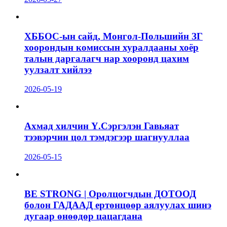
ХББОС-ын сайд, Монгол-Польшийн ЗГ
хоорондын комиссын хуралдааны хоёр
талын даргалагч нар хооронд цахим
уулзалт хийлээ
2026-05-19
Ахмад хилчин Ү.Сэргэлэн Гавьяат
тээвэрчин цол тэмдэгээр шагнууллаа
2026-05-15
BE STRONG | Оролцогчдын ДОТООД
болон ГАДААД ертөнцөөр аялуулах шинэ
дугаар өнөөдөр цацагдана