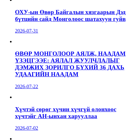
ОХУ-ын Өвөр Байгалын хязгаарын Дэд
бүтцийн сайд Монголоос шатахуун гуйв
2026-07-31
ӨВӨР МОНГОЛООР АЯЛЖ, НААДАМ
ҮЗЭЦГЭЭЕ: АЯЛАЛ ЖУУЛЧЛАЛЫГ
ДЭМЖИХ ЗОРИЛГО БҮХИЙ 36 ДАХЬ
УДААГИЙН НААДАМ
2026-07-22
Хүчтэй сөрөг хүчин хүчгүй олонхоос
хүчтэйг АН-ынхан харууллаа
2026-07-02