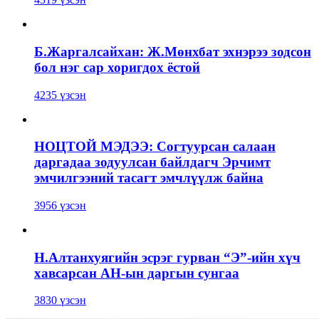
Б.Жаргалсайхан: Ж.Мөнхбат эхнэрээ зодсон
бол нэг сар хоригдох ёстой
4235 үзсэн
НОЦТОЙ МЭДЭЭ: Согтуурсан салаан
даргадаа зодуулсан байлдагч Эрчимт
эмчилгээний тасагт эмчлүүлж байна
3956 үзсэн
Н.Алтанхуягийн эсрэг гурван “Э”-ийн хүч
хавсарсан АН-ын даргын сунгаа
3830 үзсэн