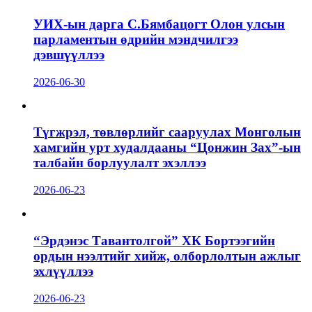
УИХ-ын дарга С.Бямбацогт Олон улсын
парламентын өдрийн мэндчилгээ
дэвшүүллээ
2026-06-30
Түгжрэл, төвлөрлийг сааруулах Монголын
хамгийн урт худалдааны “Цонжин Зах”-ын
талбайн борлуулалт эхэллээ
2026-06-23
“Эрдэнэс Тавантолгой” ХК Бортээгийн
ордын нээлтийг хийж, олборлолтын ажлыг
эхлүүллээ
2026-06-23