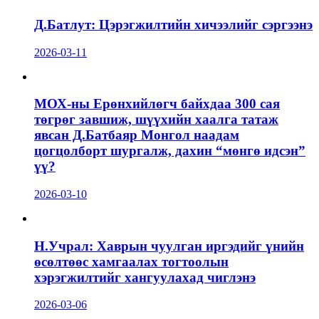
Д.Батлут: Цэрэгжилтийн хичээлийг сэргээнэ
2026-03-11
МОХ-ны Ерөнхийлөгч байхдаа 300 сая
төгрөг завшиж, шүүхийн хаалга татаж
явсан Д.Батбаяр Монгол наадам
цогцолборт шургалж, дахин “мөнгө идсэн”
үү?
2026-03-10
Н.Учрал: Хаврын чуулган иргэдийг үнийн
өсөлтөөс хамгаалах тогтоолын
хэрэгжилтийг хангуулахад чиглэнэ
2026-03-06