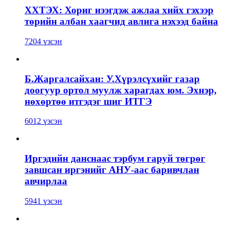
ХХТЭХ: Хориг нээгдэж ажлаа хийх гэхээр
төрийн албан хаагчид авлига нэхээд байна
7204 үзсэн
Б.Жаргалсайхан: У.Хүрэлсүхийг газар
доогуур ортол муулж харагдах юм. Эхнэр,
нөхөртөө итгэдэг шиг ИТГЭ
6012 үзсэн
Иргэдийн данснаас тэрбум гаруй төгрөг
завшсан иргэнийг АНУ-аас баривчлан
авчирлаа
5941 үзсэн