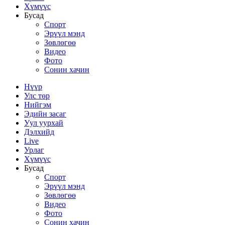
Хүмүүс
Бусад
Спорт
Эрүүл мэнд
Зөвлөгөө
Видео
Фото
Сонин хачин
Нүүр
Улс төр
Нийгэм
Эдийн засаг
Уул уурхай
Дэлхийд
Live
Урлаг
Хүмүүс
Бусад
Спорт
Эрүүл мэнд
Зөвлөгөө
Видео
Фото
Сонин хачин