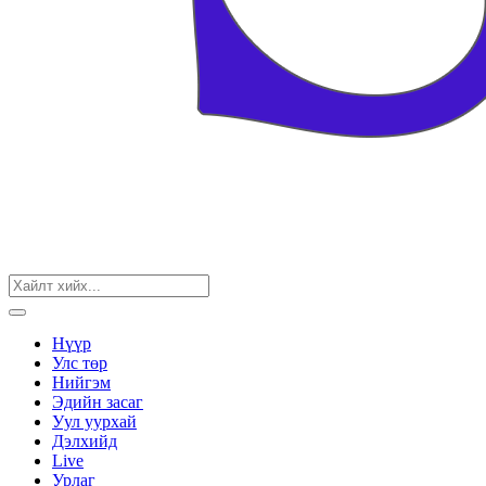
Нүүр
Улс төр
Нийгэм
Эдийн засаг
Уул уурхай
Дэлхийд
Live
Урлаг