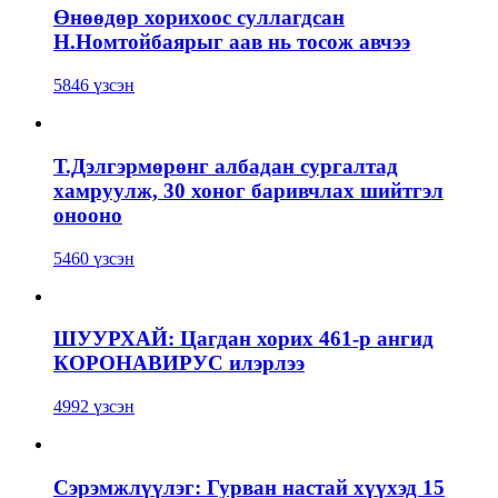
Өнөөдөр хорихоос суллагдсан
Н.Номтойбаярыг аав нь тосож авчээ
5846 үзсэн
Т.Дэлгэрмөрөнг албадан сургалтад
хамруулж, 30 хоног баривчлах шийтгэл
онооно
5460 үзсэн
ШУУРХАЙ: Цагдан хорих 461-р ангид
КОРОНАВИРУС илэрлээ
4992 үзсэн
Сэрэмжлүүлэг: Гурван настай хүүхэд 15