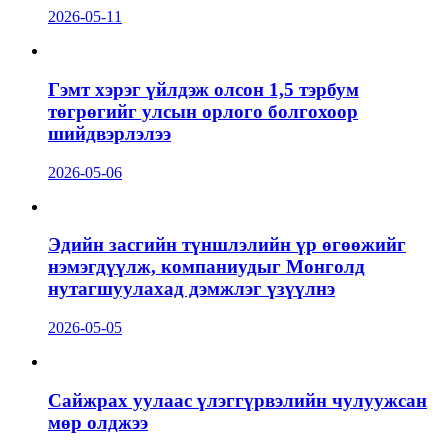
2026-05-11
Гэмт хэрэг үйлдэж олсон 1,5 тэрбум
төгрөгийг улсын орлого болгохоор
шийдвэрлэлээ
2026-05-06
Эдийн засгийн түншлэлийн үр өгөөжийг
нэмэгдүүлж, компаниудыг Монголд
нутагшуулахад дэмжлэг үзүүлнэ
2026-05-05
Сайжрах уулаас үлэггүрвэлийн чулуужсан
мөр олджээ