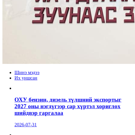
Шинэ мэдээ
Их уншсан
ОХУ бензин, дизель түлшний экспортыг
2027 оны нэгдүгээр сар хүртэл хориглох
шийдвэр гаргалаа
2026-07-31