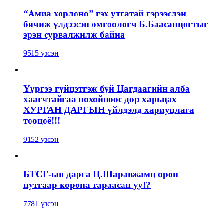
“Амиа хорлоно” гэх утгатай гэрээслэн
бичиж үлдээсэн өмгөөлөгч Б.Баасанцогтыг
эрэн сурвалжилж байна
9515 үзсэн
Үүргээ гүйцэтгэж буй Цагдаагийн алба
хаагчтайгаа нохойноос дор харьцах
ХУРГАН ДАРГЫН үйлдэлд хариуцлага
тооцоё!!!
9152 үзсэн
БТСГ-ын дарга Ц.Шаравжамц орон
нутгаар корона тараасан уу!?
7781 үзсэн