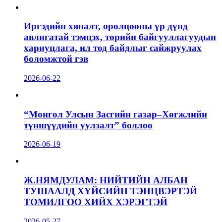
Иргэдийн хяналт, оролцооны үр дүнд
авлигатай тэмцэх, төрийн байгууллагуудын
хариуцлага, ил тод байдлыг сайжруулах
боломжтой гэв
2026-06-22
“Монгол Улсын Засгийн газар–Хөгжлийн
түншүүдийн уулзалт” боллоо
2026-06-19
Ж.НЯМДУЛАМ: НИЙТИЙН АЛБАН
ТУШААЛД ХҮЙСИЙН ТЭНЦВЭРТЭЙ
ТОМИЛГОО ХИЙХ ХЭРЭГТЭЙ
2026-05-27