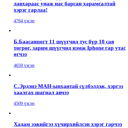
давхараас унаж нас барсан харамсалтай
хэрэг гарлаа!
4764 үзсэн
Б.Баасанцогт 11 шүүгчид тус бүр 10 сая
төгрөг, зарим шүүгчид нэмж Iphone гар утас
өгчээ
4659 үзсэн
С.Эрдэнэ МАН-ынхантай сүлбэлдэж, хэргээ
хаалгах шагнал авчээ
4509 үзсэн
Хадам ээжийгээ хүчирхийлсэн хэрэг гарчээ