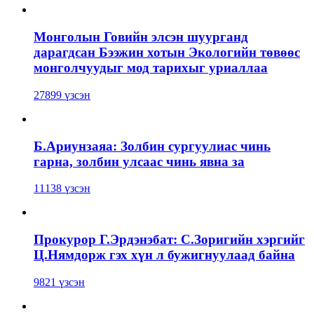
Монголын Говийн элсэн шуурганд
дарагдсан Бээжин хотын Экологийн төвөөс
монголчуудыг мод тарихыг уриаллаа
27899 үзсэн
Б.Ариунзаяа: Золбин сургуулиас чинь
гарна, золбин улсаас чинь явна за
11138 үзсэн
Прокурор Г.Эрдэнэбат: С.Зоригийн хэргийг
Ц.Нямдорж гэх хүн л бужигнуулаад байна
9821 үзсэн