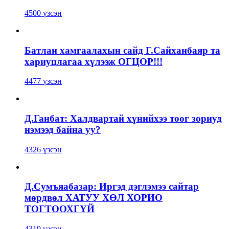
4500 үзсэн
Батлан хамгаалахын сайд Г.Сайханбаяр та
хариуцлагаа хүлээж ОГЦОР!!!
4477 үзсэн
Д.Ганбат: Халдвартай хүнийхээ тоог зориуд
нэмээд байна уу?
4326 үзсэн
Д.Сумъяабазар: Иргэд дэглэмээ сайтар
мөрдвөл ХАТУУ ХӨЛ ХОРИО
ТОГТООХГҮЙ
4319 үзсэн