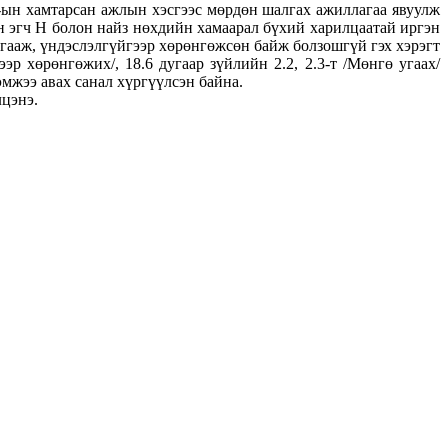
Г-ын хамтарсан ажлын хэсгээс мөрдөн шалгах ажиллагаа явуулж
н эгч Н болон найз нөхдийн хамаарал бүхий харилцаатай иргэн
 угааж, үндэслэлгүйгээр хөрөнгөжсөн байж болзошгүй гэх хэрэгт
р хөрөнгөжих/, 18.6 дугаар зүйлийн 2.2, 2.3-т /Мөнгө угаах/
эмжээ авах санал хүргүүлсэн байна.
лцэнэ.