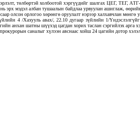
вэрлэлт, төлбөртэй холбоотой хэргүүдийг шалгах ЦЕГ, ТЕГ, АТ
г нь эрх мэдэл албан тушаалын байдлаа урвуулан ашиглаж, өөрий
 бусаар олсон орлогоо хөрөнгө оруулалт нэрээр халхавчлан мөнгө
йлийн 4 /Хахууль авах/, 22.10 дугаар зүйлийн 1/Үндэслэлгүйгээ
ргийн анхан шатны шүүхэд цагдан хорих таслан сэргийлэх арга х
 прокурорын саналыг хүлээн авснаас хойш 24 цагийн дотор хэлэ