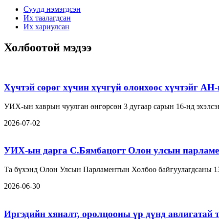
Сүүлд нэмэгдсэн
Их таалагдсан
Их хариулсан
Холбоотой мэдээ
Хүчтэй сөрөг хүчин хүчгүй олонхоос хүчтэйг АН
УИХ-ын хаврын чуулган өнгөрсөн 3 дугаар сарын 16-нд эхэлсэн
2026-07-02
УИХ-ын дарга С.Бямбацогт Олон улсын парламе
Та бүхэнд Олон Улсын Парламентын Холбоо байгуулагдсаны 1
2026-06-30
Иргэдийн хяналт, оролцооны үр дүнд авлигатай 