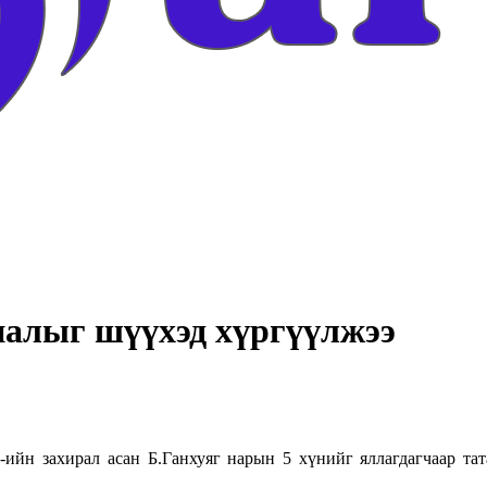
аналыг шүүхэд хүргүүлжээ
ийн захирал асан Б.Ганхуяг нарын 5 хүнийг яллагдагчаар тата