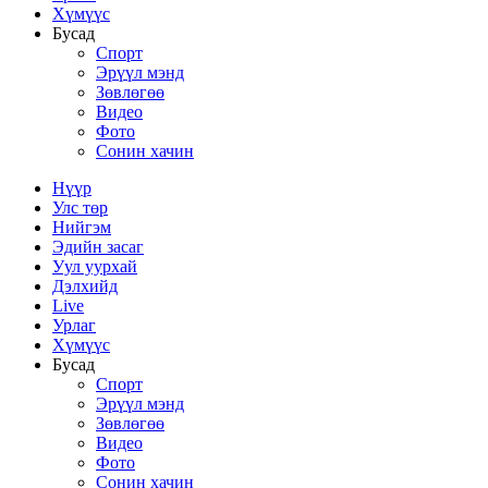
Хүмүүс
Бусад
Спорт
Эрүүл мэнд
Зөвлөгөө
Видео
Фото
Сонин хачин
Нүүр
Улс төр
Нийгэм
Эдийн засаг
Уул уурхай
Дэлхийд
Live
Урлаг
Хүмүүс
Бусад
Спорт
Эрүүл мэнд
Зөвлөгөө
Видео
Фото
Сонин хачин