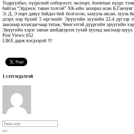
Тодруулбал, нүүрсний олборлолт, экспорт, боомтын нүүрс тээ
байгаа “Эрдэнэс таван толгой” ХК-ийн захирал асан Б.Ганхуя
Э, Д, Э нарт давуу байдал бий болгосон, хахууль авсан, хууль
дээрх нэр бүхий 5 иргэнийг Эрүүгийн хуулийн 22.4 дүгээр зү
зааснаар яллагдагчаар татаж, Чингэлтэй дүүргийн эрүүгийн хэ
Эрүүгийн хэрэг хянан шийдвэрлэх тухай хуульд зааснаар шүүх
Post Views:
652
LIKE дарж нэгдээрэй !!!
1 сэтгэгдэлтэй