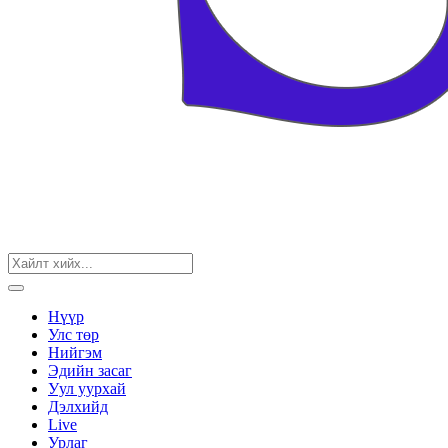
Нүүр
Улс төр
Нийгэм
Эдийн засаг
Уул уурхай
Дэлхийд
Live
Урлаг