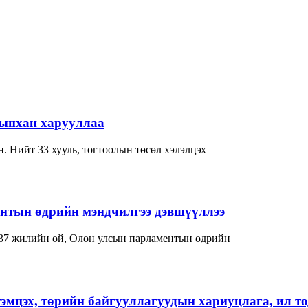
-ынхан харууллаа
. Нийт 33 хууль, тогтоолын төсөл хэлэлцэх
нтын өдрийн мэндчилгээ дэвшүүллээ
37 жилийн ой, Олон улсын парламентын өдрийн
тэмцэх, төрийн байгууллагуудын хариуцлага, ил т