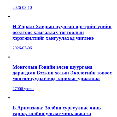
2026-03-10
Н.Учрал: Хаврын чуулган иргэдийг үнийн
өсөлтөөс хамгаалах тогтоолын
хэрэгжилтийг хангуулахад чиглэнэ
2026-03-06
Монголын Говийн элсэн шуурганд
дарагдсан Бээжин хотын Экологийн төвөөс
монголчуудыг мод тарихыг уриаллаа
27906 үзсэн
Б.Ариунзаяа: Золбин сургуулиас чинь
гарна, золбин улсаас чинь явна за