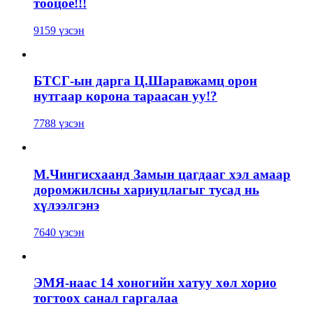
тооцоё!!!
9159 үзсэн
БТСГ-ын дарга Ц.Шаравжамц орон
нутгаар корона тараасан уу!?
7788 үзсэн
М.Чингисхаанд Замын цагдааг хэл амаар
доромжилсны хариуцлагыг тусад нь
хүлээлгэнэ
7640 үзсэн
ЭМЯ-наас 14 хоногийн хатуу хөл хорио
тогтоох санал гаргалаа