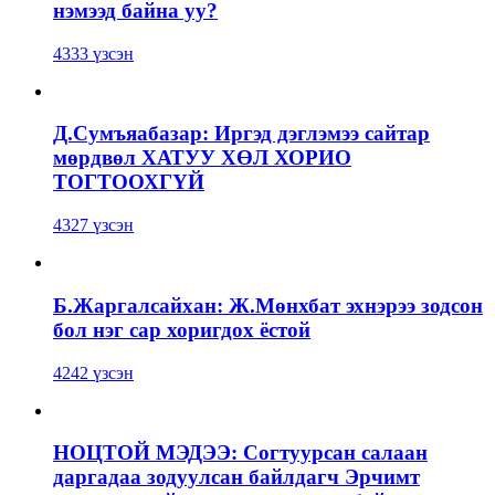
нэмээд байна уу?
4333 үзсэн
Д.Сумъяабазар: Иргэд дэглэмээ сайтар
мөрдвөл ХАТУУ ХӨЛ ХОРИО
ТОГТООХГҮЙ
4327 үзсэн
Б.Жаргалсайхан: Ж.Мөнхбат эхнэрээ зодсон
бол нэг сар хоригдох ёстой
4242 үзсэн
НОЦТОЙ МЭДЭЭ: Согтуурсан салаан
даргадаа зодуулсан байлдагч Эрчимт