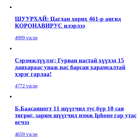
ШУУРХАЙ: Цагдан хорих 461-р ангид
КОРОНАВИРУС илэрлээ
4999 үзсэн
Сэрэмжлүүлэг: Гурван настай хүүхэд 15
давхараас унаж нас барсан харамсалтай
хэрэг гарлаа!
4772 үзсэн
Б.Баасанцогт 11 шүүгчид тус бүр 10 сая
төгрөг, зарим шүүгчид нэмж Iphone гар утас
өгчээ
4659 үзсэн