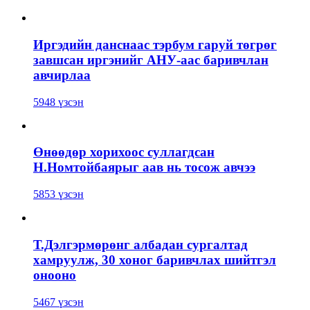
Иргэдийн данснаас тэрбум гаруй төгрөг
завшсан иргэнийг АНУ-аас баривчлан
авчирлаа
5948 үзсэн
Өнөөдөр хорихоос суллагдсан
Н.Номтойбаярыг аав нь тосож авчээ
5853 үзсэн
Т.Дэлгэрмөрөнг албадан сургалтад
хамруулж, 30 хоног баривчлах шийтгэл
онооно
5467 үзсэн