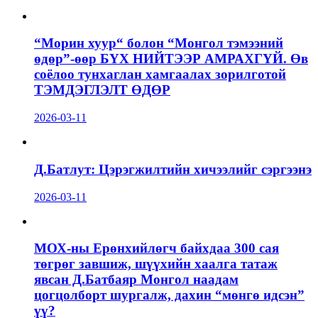
“Морин хуур“ болон “Монгол тэмээний
өдөр”-өөр БҮХ НИЙТЭЭР АМРАХГҮЙ. Өв
соёлоо тунхаглан хамгаалах зорилготой
ТЭМДЭГЛЭЛТ ӨДӨР
2026-03-11
Д.Батлут: Цэрэгжилтийн хичээлийг сэргээнэ
2026-03-11
МОХ-ны Ерөнхийлөгч байхдаа 300 сая
төгрөг завшиж, шүүхийн хаалга татаж
явсан Д.Батбаяр Монгол наадам
цогцолборт шургалж, дахин “мөнгө идсэн”
үү?