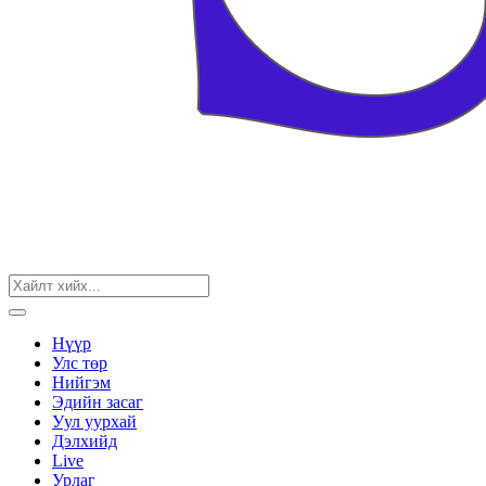
Нүүр
Улс төр
Нийгэм
Эдийн засаг
Уул уурхай
Дэлхийд
Live
Урлаг