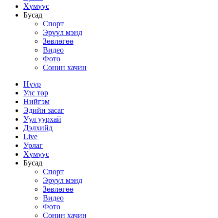
Хүмүүс
Бусад
Спорт
Эрүүл мэнд
Зөвлөгөө
Видео
Фото
Сонин хачин
Нүүр
Улс төр
Нийгэм
Эдийн засаг
Уул уурхай
Дэлхийд
Live
Урлаг
Хүмүүс
Бусад
Спорт
Эрүүл мэнд
Зөвлөгөө
Видео
Фото
Сонин хачин