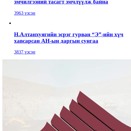
эмчилгээний тасагт эмчлүүлж байна
3963 үзсэн
Н.Алтанхуягийн эсрэг гурван “Э”-ийн хүч
хавсарсан АН-ын даргын сунгаа
3837 үзсэн