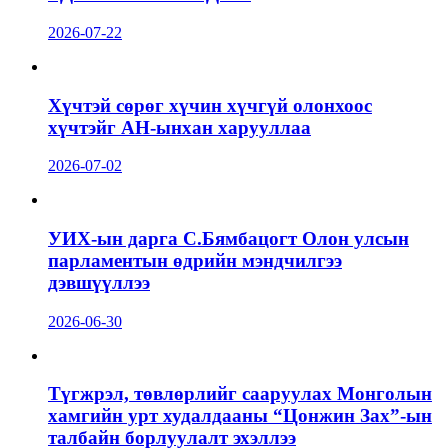
2026-07-22
Хүчтэй сөрөг хүчин хүчгүй олонхоос
хүчтэйг АН-ынхан харууллаа
2026-07-02
УИХ-ын дарга С.Бямбацогт Олон улсын
парламентын өдрийн мэндчилгээ
дэвшүүллээ
2026-06-30
Түгжрэл, төвлөрлийг сааруулах Монголын
хамгийн урт худалдааны “Цонжин Зах”-ын
талбайн борлуулалт эхэллээ