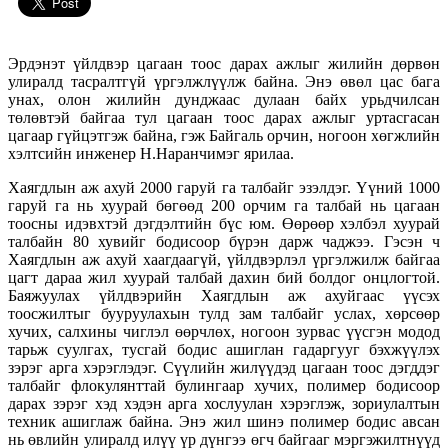
Эрдэнэт үйлдвэр цагаан тоос дарах ажлыг жилийн дөрвөн
улиралд тасралтгүй үргэлжлүүлж байна. Энэ өвөл цас бага
унах, олон жилийн дунджаас дулаан байх урьдчилсан
төлөвтэй байгаа тул цагаан тоос дарах ажлыг уртасгасан
цагаар гүйцэтгэж байна, гэж Байгаль орчин, ногоон хөгжлийн
хэлтсийн инженер Н.Наранчимэг ярилаа.
Хаягдлын аж ахуй 2000 гаруй га талбайг эзэлдэг. Үүний 1000
гаруй га нь хуурай бөгөөд 200 орчим га талбай нь цагаан
тоосны идэвхтэй дэгдэлтийн бүс юм. Өөрөөр хэлбэл хуурай
талбайн 80 хувийг бодисоор бүрэн дарж чаджээ. Гэсэн ч
Хаягдлын аж ахуй хаагдаагүй, үйлдвэрлэл үргэлжилж байгаа
цагт дараа жил хуурай талбай дахин бий болдог онцлогтой.
Баяжуулах үйлдвэрийн Хаягдлын аж ахуйгаас үүсэх
тоосжилтыг бууруулахын тулд зам талбайг услах, хөрсөөр
хучих, салхины чиглэл өөрчлөх, ногоон зурвас үүсгэн модод
тарьж суулгах, тусгай бодис ашиглан гадаргууг бэхжүүлэх
зэрэг арга хэрэглэдэг. Сүүлийн жилүүдэд цагаан тоос дэгддэг
талбайг флокулянттай булингаар хучих, полимер бодисоор
дарах зэрэг хэд хэдэн арга хослуулан хэрэглэж, зориулалтын
техник ашиглаж байна. Энэ жил шинэ полимер бодис авсан
нь өвлийн улиралд илүү үр дүнгээ өгч байгааг мэргэжилтнүүд