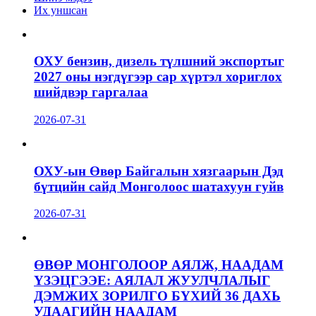
Их уншсан
ОХУ бензин, дизель түлшний экспортыг
2027 оны нэгдүгээр сар хүртэл хориглох
шийдвэр гаргалаа
2026-07-31
ОХУ-ын Өвөр Байгалын хязгаарын Дэд
бүтцийн сайд Монголоос шатахуун гуйв
2026-07-31
ӨВӨР МОНГОЛООР АЯЛЖ, НААДАМ
ҮЗЭЦГЭЭЕ: АЯЛАЛ ЖУУЛЧЛАЛЫГ
ДЭМЖИХ ЗОРИЛГО БҮХИЙ 36 ДАХЬ
УДААГИЙН НААДАМ