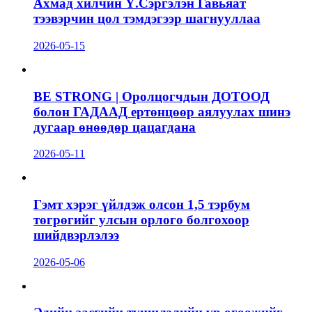
Ахмад хилчин Ү.Сэргэлэн Гавьяат
тээвэрчин цол тэмдэгээр шагнууллаа
2026-05-15
BE STRONG | Оролцогчдын ДОТООД
болон ГАДААД ертөнцөөр аялуулах шинэ
дугаар өнөөдөр цацагдана
2026-05-11
Гэмт хэрэг үйлдэж олсон 1,5 тэрбум
төгрөгийг улсын орлого болгохоор
шийдвэрлэлээ
2026-05-06