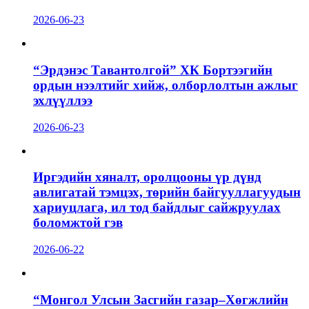
2026-06-23
“Эрдэнэс Тавантолгой” ХК Бортээгийн
ордын нээлтийг хийж, олборлолтын ажлыг
эхлүүллээ
2026-06-23
Иргэдийн хяналт, оролцооны үр дүнд
авлигатай тэмцэх, төрийн байгууллагуудын
хариуцлага, ил тод байдлыг сайжруулах
боломжтой гэв
2026-06-22
“Монгол Улсын Засгийн газар–Хөгжлийн