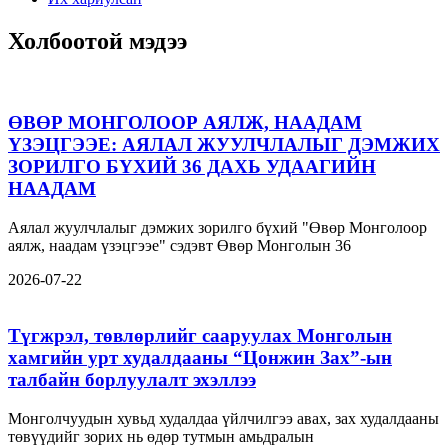
Холбоотой мэдээ
ӨВӨР МОНГОЛООР АЯЛЖ, НААДАМ
ҮЗЭЦГЭЭЕ: АЯЛАЛ ЖУУЛЧЛАЛЫГ ДЭМЖИХ
ЗОРИЛГО БҮХИЙ 36 ДАХЬ УДААГИЙН
НААДАМ
Аялал жуулчлалыг дэмжих зорилго бүхий "Өвөр Монголоор
аялж, наадам үзэцгээе" сэдэвт Өвөр Монголын 36
2026-07-22
Түгжрэл, төвлөрлийг сааруулах Монголын
хамгийн урт худалдааны “Цонжин Зах”-ын
талбайн борлуулалт эхэллээ
Монголчуудын хувьд худалдаа үйлчилгээ авах, зах худалдааны
төвүүдийг зорих нь өдөр тутмын амьдралын