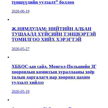
түншүүдийн уулзалт” боллоо
2026-06-19
Ж.НЯМДУЛАМ: НИЙТИЙН АЛБАН
ТУШААЛД ХҮЙСИЙН ТЭНЦВЭРТЭЙ
ТОМИЛГОО ХИЙХ ХЭРЭГТЭЙ
2026-05-27
ХББОС-ын сайд, Монгол-Польшийн ЗГ
хоорондын комиссын хуралдааны хоёр
талын даргалагч нар хооронд цахим
уулзалт хийлээ
2026-05-19