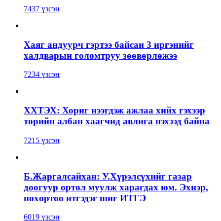
7437 үзсэн
Хаяг андуурч гэртээ байсан 3 иргэнийг
халдварын голомтруу зөөвөрлөжээ
7234 үзсэн
ХХТЭХ: Хориг нээгдэж ажлаа хийх гэхээр
төрийн албан хаагчид авлига нэхээд байна
7215 үзсэн
Б.Жаргалсайхан: У.Хүрэлсүхийг газар
доогуур ортол муулж харагдах юм. Эхнэр,
нөхөртөө итгэдэг шиг ИТГЭ
6019 үзсэн