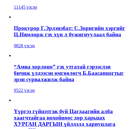
11145 үзсэн
Прокурор Г.Эрдэнэбат: С.Зоригийн хэргийг
Ц.Нямдорж гэх хүн л бужигнуулаад байна
9828 үзсэн
“Амиа хорлоно” гэх утгатай гэрээслэн
бичиж үлдээсэн өмгөөлөгч Б.Баасанцогтыг
эрэн сурвалжилж байна
9522 үзсэн
Үүргээ гүйцэтгэж буй Цагдаагийн алба
хаагчтайгаа нохойноос дор харьцах
ХУРГАН ДАРГЫН үйлдэлд хариуцлага