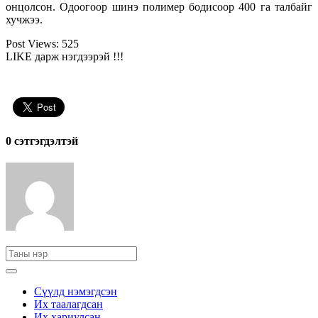
онцолсон. Одоогоор шинэ полимер бодисоор 400 га талбайг
хучжээ.
Post Views:
525
LIKE дарж нэгдээрэй !!!
0 cэтгэгдэлтэй
Сүүлд нэмэгдсэн
Их таалагдсан
Их хариулсан