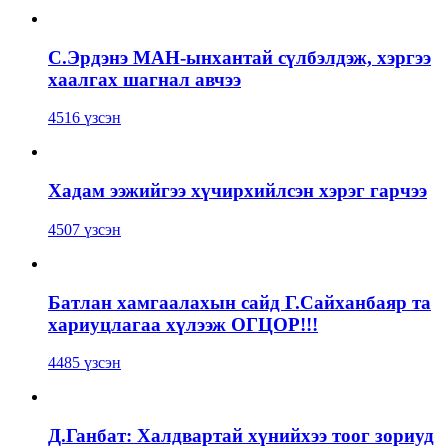
С.Эрдэнэ МАН-ынхантай сүлбэлдэж, хэргээ
хаалгах шагнал авчээ
4516 үзсэн
Хадам ээжийгээ хүчирхийлсэн хэрэг гарчээ
4507 үзсэн
Батлан хамгаалахын сайд Г.Сайханбаяр та
хариуцлагаа хүлээж ОГЦОР!!!
4485 үзсэн
Д.Ганбат: Халдвартай хүнийхээ тоог зориуд