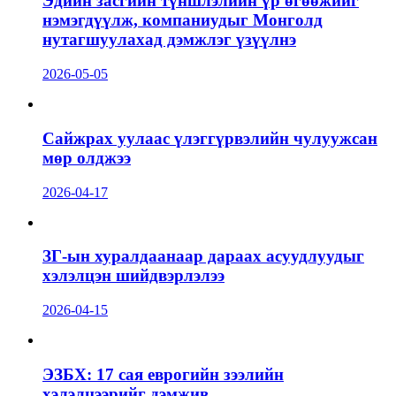
Эдийн засгийн түншлэлийн үр өгөөжийг
нэмэгдүүлж, компаниудыг Монголд
нутагшуулахад дэмжлэг үзүүлнэ
2026-05-05
Сайжрах уулаас үлэггүрвэлийн чулуужсан
мөр олджээ
2026-04-17
ЗГ-ын хуралдаанаар дараах асуудлуудыг
хэлэлцэн шийдвэрлэлээ
2026-04-15
ЭЗБХ: 17 сая еврогийн зээлийн
хэлэлцээрийг дэмжив