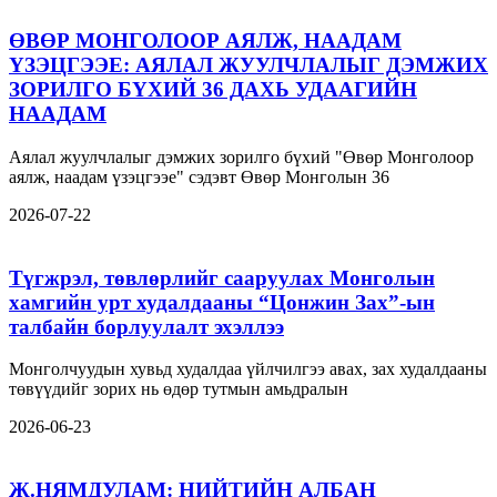
ӨВӨР МОНГОЛООР АЯЛЖ, НААДАМ
ҮЗЭЦГЭЭЕ: АЯЛАЛ ЖУУЛЧЛАЛЫГ ДЭМЖИХ
ЗОРИЛГО БҮХИЙ 36 ДАХЬ УДААГИЙН
НААДАМ
Аялал жуулчлалыг дэмжих зорилго бүхий "Өвөр Монголоор
аялж, наадам үзэцгээе" сэдэвт Өвөр Монголын 36
2026-07-22
Түгжрэл, төвлөрлийг сааруулах Монголын
хамгийн урт худалдааны “Цонжин Зах”-ын
талбайн борлуулалт эхэллээ
Монголчуудын хувьд худалдаа үйлчилгээ авах, зах худалдааны
төвүүдийг зорих нь өдөр тутмын амьдралын
2026-06-23
Ж.НЯМДУЛАМ: НИЙТИЙН АЛБАН