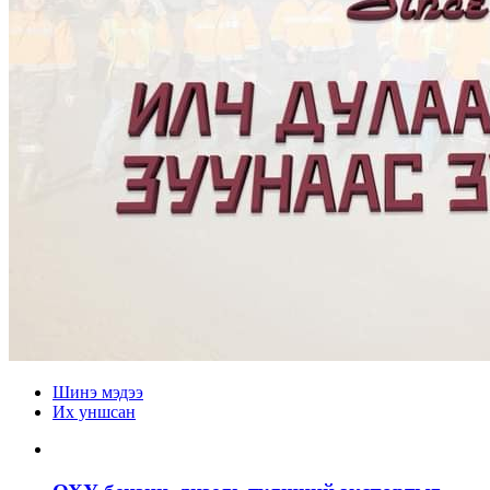
Шинэ мэдээ
Их уншсан