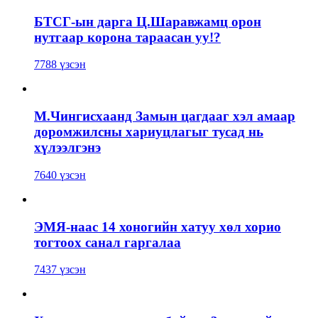
БТСГ-ын дарга Ц.Шаравжамц орон
нутгаар корона тараасан уу!?
7788 үзсэн
М.Чингисхаанд Замын цагдааг хэл амаар
доромжилсны хариуцлагыг тусад нь
хүлээлгэнэ
7640 үзсэн
ЭМЯ-наас 14 хоногийн хатуу хөл хорио
тогтоох санал гаргалаа
7437 үзсэн