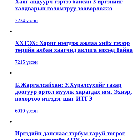
Хаяг андуурч гэртээ байсан 3 иргэнийг
халдварын голомтруу зөөвөрлөжээ
7234 үзсэн
ХХТЭХ: Хориг нээгдэж ажлаа хийх гэхээр
төрийн албан хаагчид авлига нэхээд байна
7215 үзсэн
Б.Жаргалсайхан: У.Хүрэлсүхийг газар
доогуур ортол муулж харагдах юм. Эхнэр,
нөхөртөө итгэдэг шиг ИТГЭ
6019 үзсэн
Иргэдийн данснаас тэрбум гаруй төгрөг