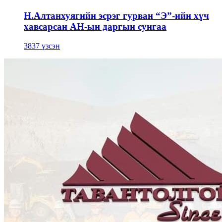
Н.Алтанхуягийн эсрэг гурван “Э”-ийн хүч
хавсарсан АН-ын даргын сунгаа
3837 үзсэн