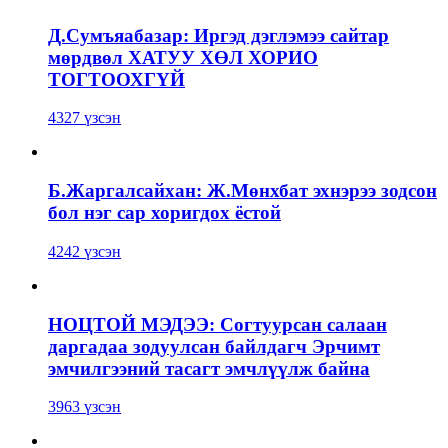
Д.Сумъяабазар: Иргэд дэглэмээ сайтар
мөрдвөл ХАТУУ ХӨЛ ХОРИО
ТОГТООХГҮЙ
4327 үзсэн
Б.Жаргалсайхан: Ж.Мөнхбат эхнэрээ зодсон
бол нэг сар хоригдох ёстой
4242 үзсэн
НОЦТОЙ МЭДЭЭ: Согтуурсан салаан
даргадаа зодуулсан байлдагч Эрчимт
эмчилгээний тасагт эмчлүүлж байна
3963 үзсэн