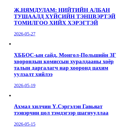
Ж.НЯМДУЛАМ: НИЙТИЙН АЛБАН
ТУШААЛД ХҮЙСИЙН ТЭНЦВЭРТЭЙ
ТОМИЛГОО ХИЙХ ХЭРЭГТЭЙ
2026-05-27
ХББОС-ын сайд, Монгол-Польшийн ЗГ
хоорондын комиссын хуралдааны хоёр
талын даргалагч нар хооронд цахим
уулзалт хийлээ
2026-05-19
Ахмад хилчин Ү.Сэргэлэн Гавьяат
тээвэрчин цол тэмдэгээр шагнууллаа
2026-05-15