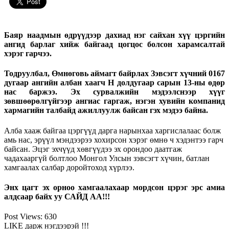
Баяр наадмын өдрүүдээр дахиад нэг сайхан хүү цэргийн
ангид барлаг хийж байгаад цогцос болсон харамсалтай
хэрэг гарчээ.
Тодруулбал, Өмнөговь аймагт байрлах Зэвсэгт хүчний 0167
дугаар ангийн албан хаагч Н долдугаар сарын 13-ны өдөр
нас баржээ. Эх сурвалжийн мэдээлснээр хүүг
зөвшөөрөлгүйгээр ангиас гаргаж, нэгэн хувийн компанид
хармагийн талбайд ажиллуулж байсан гэх мэдээ байна.
Алба хааж байгаа цэргүүд дарга нарынхаа харгислалаас болж
амь нас, эрүүл мэндээрээ хохирсон хэрэг өмнө ч хэдэнтээ гарч
байсан. Эцэг эхчүүд хөвгүүдээ эх орондоо даатгаж
чадахааргүй болтлоо Монгол Улсын зэвсэгт хүчин, батлан
хамгаалах салбар доройтоход хүрлээ.
Энх цагт эх орноо хамгаалахаар мордсон цэрэг эрс амиа
алдсаар байх уу САЙД АА!!!
Post Views:
630
LIKE дарж нэгдээрэй !!!