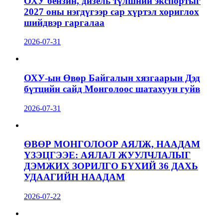
ОХУ бензин, дизель түлшний экспортыг
2027 оны нэгдүгээр сар хүртэл хориглох
шийдвэр гаргалаа
2026-07-31
ОХУ-ын Өвөр Байгалын хязгаарын Дэд
бүтцийн сайд Монголоос шатахуун гуйв
2026-07-31
ӨВӨР МОНГОЛООР АЯЛЖ, НААДАМ
ҮЗЭЦГЭЭЕ: АЯЛАЛ ЖУУЛЧЛАЛЫГ
ДЭМЖИХ ЗОРИЛГО БҮХИЙ 36 ДАХЬ
УДААГИЙН НААДАМ
2026-07-22