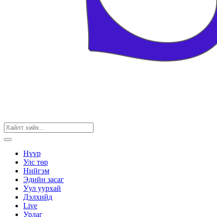
Нүүр
Улс төр
Нийгэм
Эдийн засаг
Уул уурхай
Дэлхийд
Live
Урлаг