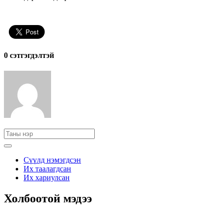
0 cэтгэгдэлтэй
Сүүлд нэмэгдсэн
Их таалагдсан
Их хариулсан
Холбоотой мэдээ