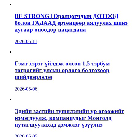
BE STRONG | Оролцогчдын ДОТООД
болон ГАДААД ертөнцөөр аялуулах шинэ
дугаар өнөөдөр цацагдана
2026-05-11
Гэмт хэрэг үйлдэж олсон 1,5 тэрбум
төгрөгийг улсын орлого болгохоор
шийдвэрлэлээ
2026-05-06
Эдийн засгийн түншлэлийн үр өгөөжийг
нэмэгдүүлж, компаниудыг Монголд
нутагшуулахад дэмжлэг үзүүлнэ
2026-05-05