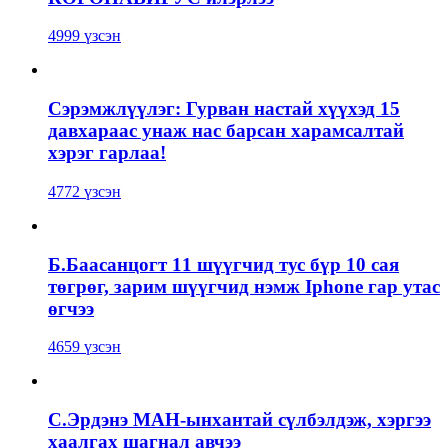
4999 үзсэн
Сэрэмжлүүлэг: Гурван настай хүүхэд 15
давхараас унаж нас барсан харамсалтай
хэрэг гарлаа!
4772 үзсэн
Б.Баасанцогт 11 шүүгчид тус бүр 10 сая
төгрөг, зарим шүүгчид нэмж Iphone гар утас
өгчээ
4659 үзсэн
С.Эрдэнэ МАН-ынхантай сүлбэлдэж, хэргээ
хаалгах шагнал авчээ