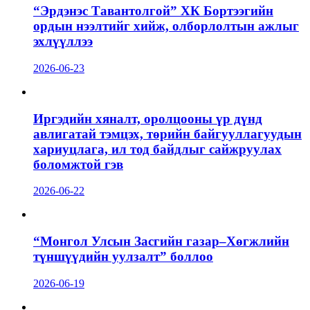
“Эрдэнэс Тавантолгой” ХК Бортээгийн
ордын нээлтийг хийж, олборлолтын ажлыг
эхлүүллээ
2026-06-23
Иргэдийн хяналт, оролцооны үр дүнд
авлигатай тэмцэх, төрийн байгууллагуудын
хариуцлага, ил тод байдлыг сайжруулах
боломжтой гэв
2026-06-22
“Монгол Улсын Засгийн газар–Хөгжлийн
түншүүдийн уулзалт” боллоо
2026-06-19