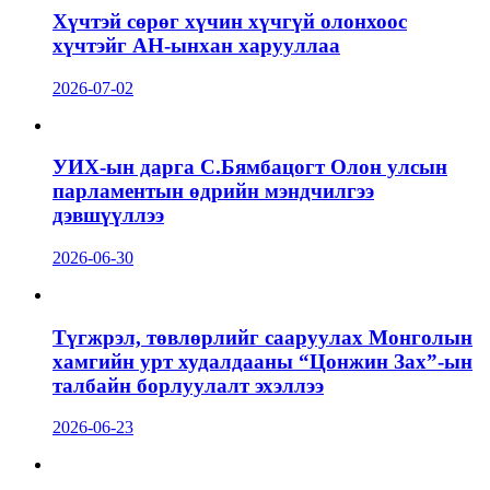
Хүчтэй сөрөг хүчин хүчгүй олонхоос
хүчтэйг АН-ынхан харууллаа
2026-07-02
УИХ-ын дарга С.Бямбацогт Олон улсын
парламентын өдрийн мэндчилгээ
дэвшүүллээ
2026-06-30
Түгжрэл, төвлөрлийг сааруулах Монголын
хамгийн урт худалдааны “Цонжин Зах”-ын
талбайн борлуулалт эхэллээ
2026-06-23