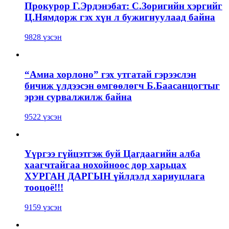
Прокурор Г.Эрдэнэбат: С.Зоригийн хэргийг
Ц.Нямдорж гэх хүн л бужигнуулаад байна
9828 үзсэн
“Амиа хорлоно” гэх утгатай гэрээслэн
бичиж үлдээсэн өмгөөлөгч Б.Баасанцогтыг
эрэн сурвалжилж байна
9522 үзсэн
Үүргээ гүйцэтгэж буй Цагдаагийн алба
хаагчтайгаа нохойноос дор харьцах
ХУРГАН ДАРГЫН үйлдэлд хариуцлага
тооцоё!!!
9159 үзсэн