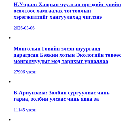
Н.Учрал: Хаврын чуулган иргэдийг үнийн
өсөлтөөс хамгаалах тогтоолын
хэрэгжилтийг хангуулахад чиглэнэ
2026-03-06
Монголын Говийн элсэн шуурганд
дарагдсан Бээжин хотын Экологийн төвөөс
монголчуудыг мод тарихыг уриаллаа
27906 үзсэн
Б.Ариунзаяа: Золбин сургуулиас чинь
гарна, золбин улсаас чинь явна за
11145 үзсэн