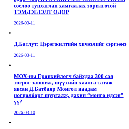
соёлоо тунхаглан хамгаалах зорилготой
ТЭМДЭГЛЭЛТ ӨДӨР
2026-03-11
Д.Батлут: Цэрэгжилтийн хичээлийг сэргээнэ
2026-03-11
МОХ-ны Ерөнхийлөгч байхдаа 300 сая
төгрөг завшиж, шүүхийн хаалга татаж
явсан Д.Батбаяр Монгол наадам
цогцолборт шургалж, дахин “мөнгө идсэн”
үү?
2026-03-10