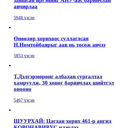
завшсан иргэнийг АНУ-аас баривчлан
авчирлаа
5948 үзсэн
Өнөөдөр хорихоос суллагдсан
Н.Номтойбаярыг аав нь тосож авчээ
5853 үзсэн
Т.Дэлгэрмөрөнг албадан сургалтад
хамруулж, 30 хоног баривчлах шийтгэл
онооно
5467 үзсэн
ШУУРХАЙ: Цагдан хорих 461-р ангид
КОРОНАВИРУС илэрлээ