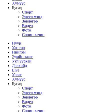
Хүмүүс
Бусад
Спорт
Эрүүл мэнд
Зөвлөгөө
Видео
Фото
Сонин хачин
Нүүр
Улс төр
Нийгэм
Эдийн засаг
Уул уурхай
Дэлхийд
Live
Урлаг
Хүмүүс
Бусад
Спорт
Эрүүл мэнд
Зөвлөгөө
Видео
Фото
Сонин хачин