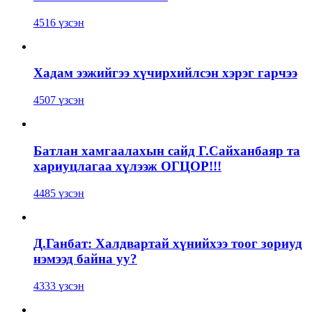
4516 үзсэн
Хадам ээжийгээ хүчирхийлсэн хэрэг гарчээ
4507 үзсэн
Батлан хамгаалахын сайд Г.Сайханбаяр та
хариуцлагаа хүлээж ОГЦОР!!!
4485 үзсэн
Д.Ганбат: Халдвартай хүнийхээ тоог зориуд
нэмээд байна уу?
4333 үзсэн