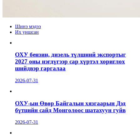
Шинэ мэдээ
Их уншсан
ОХУ бензин, дизель түлшний экспортыг
2027 оны нэгдүгээр сар хүртэл хориглох
шийдвэр гаргалаа
2026-07-31
ОХУ-ын Өвөр Байгалын хязгаарын Дэд
бүтцийн сайд Монголоос шатахуун гуйв
2026-07-31