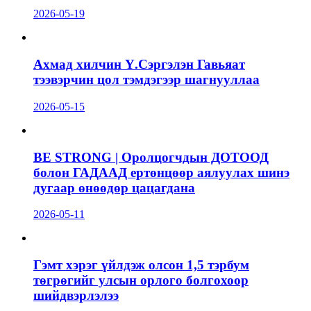
2026-05-19
Ахмад хилчин Ү.Сэргэлэн Гавьяат
тээвэрчин цол тэмдэгээр шагнууллаа
2026-05-15
BE STRONG | Оролцогчдын ДОТООД
болон ГАДААД ертөнцөөр аялуулах шинэ
дугаар өнөөдөр цацагдана
2026-05-11
Гэмт хэрэг үйлдэж олсон 1,5 тэрбум
төгрөгийг улсын орлого болгохоор
шийдвэрлэлээ