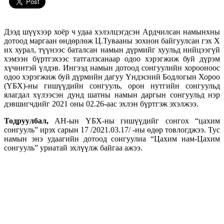
Дээд шүүхээр хоёр ч удаа хэлэлцэгдсэн Ардчилсан намынхны
дотоод маргаан өндөрлөж Ц.Тувааны зохион байгуулсан гэх Х
их хурал, түүнээс баталсан намын дүрмийг хуульд нийцээгүй
хэмээн бүртгэхээс татгалзсанаар одоо хэрэгжиж буй дүрэм
хүчинтэй үлдэв. Ингээд намын дотоод сонгуулийн хорооноос
одоо хэрэгжиж буй дүрмийн дагуу Үндэсний Бодлогын Хороо
(ҮБХ)-ны гишүүдийн сонгууль, орон нутгийн сонгуульд
ялагдал хүлээсэн дунд шатны намын даргын сонгуульд нэр
дэвшигчдийг 2021 оны 02.26-аас эхлэн бүртгэж эхэлжээ.
Тодруулбал,
АН-ын ҮБХ-ны гишүүдийг сонгох “цахим
сонгууль” ирэх сарын 17 /2021.03.17/ -ны өдөр товлогджээ. Тус
намын энэ удаагийн дотоод сонгуулиа “Цахим нам-Цахим
сонгууль” уриатай эхлүүлж байгаа ажээ.