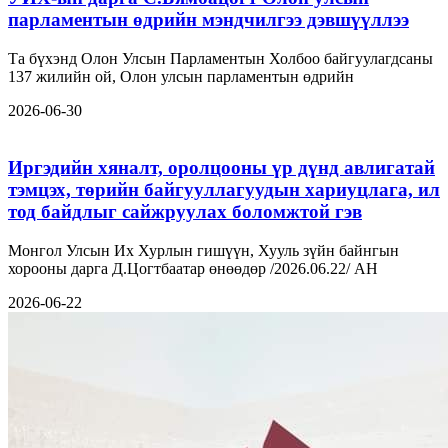
парламентын өдрийн мэндчилгээ дэвшүүллээ
Та бүхэнд Олон Улсын Парламентын Холбоо байгуулагдсаны
137 жилийн ой, Олон улсын парламентын өдрийн
2026-06-30
Иргэдийн хяналт, оролцооны үр дүнд авлигатай
тэмцэх, төрийн байгууллагуудын хариуцлага, ил
тод байдлыг сайжруулах боломжтой гэв
Монгол Улсын Их Хурлын гишүүн, Хууль зүйн байнгын
хорооны дарга Д.Цогтбаатар өнөөдөр /2026.06.22/ АН
2026-06-22