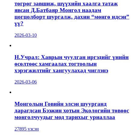
төгрөг завшиж, шүүхийн хаалга татаж
явсан Д.Батбаяр Монгол наадам
цогцолборт шургалж, дахин “мөнгө идсэн”
үү?
2026-03-10
Н.Учрал: Хаврын чуулган иргэдийг үнийн
өсөлтөөс хамгаалах тогтоолын
хэрэгжилтийг хангуулахад чиглэнэ
2026-03-06
Монголын Говийн элсэн шуурганд
дарагдсан Бээжин хотын Экологийн төвөөс
монголчуудыг мод тарихыг уриаллаа
27895 үзсэн