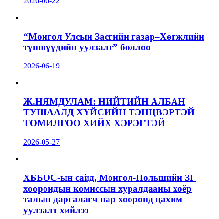
2026-06-22
“Монгол Улсын Засгийн газар–Хөгжлийн
түншүүдийн уулзалт” боллоо
2026-06-19
Ж.НЯМДУЛАМ: НИЙТИЙН АЛБАН
ТУШААЛД ХҮЙСИЙН ТЭНЦВЭРТЭЙ
ТОМИЛГОО ХИЙХ ХЭРЭГТЭЙ
2026-05-27
ХББОС-ын сайд, Монгол-Польшийн ЗГ
хоорондын комиссын хуралдааны хоёр
талын даргалагч нар хооронд цахим
уулзалт хийлээ