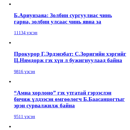
Б.Ариунзаяа: Золбин сургуулиас чинь
гарна, золбин улсаас чинь явна за
11134 үзсэн
Прокурор Г.Эрдэнэбат: С.Зоригийн хэргийг
Ц.Нямдорж гэх хүн л бужигнуулаад байна
9816 үзсэн
“Амиа хорлоно” гэх утгатай гэрээслэн
бичиж үлдээсэн өмгөөлөгч Б.Баасанцогтыг
эрэн сурвалжилж байна
9511 үзсэн