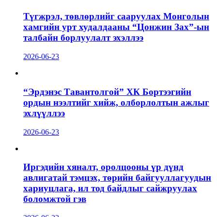
Түгжрэл, төвлөрлийг сааруулах Монголын
хамгийн урт худалдааны “Цонжин Зах”-ын
талбайн борлуулалт эхэллээ
2026-06-23
“Эрдэнэс Тавантолгой” ХК Бортээгийн
ордын нээлтийг хийж, олборлолтын ажлыг
эхлүүллээ
2026-06-23
Иргэдийн хяналт, оролцооны үр дүнд
авлигатай тэмцэх, төрийн байгууллагуудын
хариуцлага, ил тод байдлыг сайжруулах
боломжтой гэв