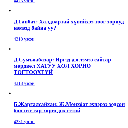
4473 үзсэн
Д.Ганбат: Халдвартай хүнийхээ тоог зориуд
нэмээд байна уу?
4318 үзсэн
Д.Сумъяабазар: Иргэд дэглэмээ сайтар
мөрдвөл ХАТУУ ХӨЛ ХОРИО
ТОГТООХГҮЙ
4313 үзсэн
Б.Жаргалсайхан: Ж.Мөнхбат эхнэрээ зодсон
бол нэг сар хоригдох ёстой
4231 үзсэн