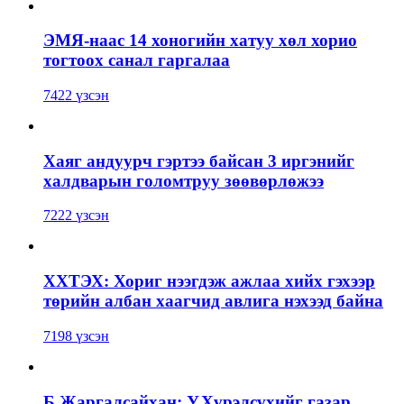
ЭМЯ-наас 14 хоногийн хатуу хөл хорио
тогтоох санал гаргалаа
7422 үзсэн
Хаяг андуурч гэртээ байсан 3 иргэнийг
халдварын голомтруу зөөвөрлөжээ
7222 үзсэн
ХХТЭХ: Хориг нээгдэж ажлаа хийх гэхээр
төрийн албан хаагчид авлига нэхээд байна
7198 үзсэн
Б.Жаргалсайхан: У.Хүрэлсүхийг газар