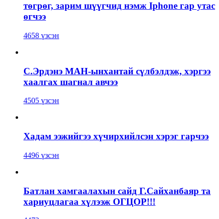
төгрөг, зарим шүүгчид нэмж Iphone гар утас
өгчээ
4658 үзсэн
С.Эрдэнэ МАН-ынхантай сүлбэлдэж, хэргээ
хаалгах шагнал авчээ
4505 үзсэн
Хадам ээжийгээ хүчирхийлсэн хэрэг гарчээ
4496 үзсэн
Батлан хамгаалахын сайд Г.Сайханбаяр та
хариуцлагаа хүлээж ОГЦОР!!!