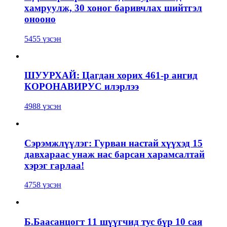
хамруулж, 30 хоног баривчлах шийтгэл
онооно
5455 үзсэн
ШУУРХАЙ: Цагдан хорих 461-р ангид
КОРОНАВИРУС илэрлээ
4988 үзсэн
Сэрэмжлүүлэг: Гурван настай хүүхэд 15
давхараас унаж нас барсан харамсалтай
хэрэг гарлаа!
4758 үзсэн
Б.Баасанцогт 11 шүүгчид тус бүр 10 сая