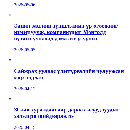
2026-05-06
Эдийн засгийн түншлэлийн үр өгөөжийг
нэмэгдүүлж, компаниудыг Монголд
нутагшуулахад дэмжлэг үзүүлнэ
2026-05-05
Сайжрах уулаас үлэггүрвэлийн чулуужсан
мөр олджээ
2026-04-17
ЗГ-ын хуралдаанаар дараах асуудлуудыг
хэлэлцэн шийдвэрлэлээ
2026-04-15