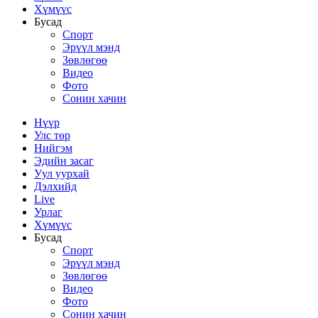
Хүмүүс
Бусад
Спорт
Эрүүл мэнд
Зөвлөгөө
Видео
Фото
Сонин хачин
Нүүр
Улс төр
Нийгэм
Эдийн засаг
Уул уурхай
Дэлхийд
Live
Урлаг
Хүмүүс
Бусад
Спорт
Эрүүл мэнд
Зөвлөгөө
Видео
Фото
Сонин хачин