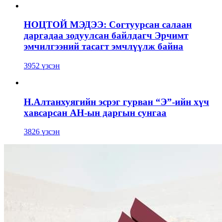
НОЦТОЙ МЭДЭЭ: Согтуурсан салаан
даргадаа зодуулсан байлдагч Эрчимт
эмчилгээний тасагт эмчлүүлж байна
3952 үзсэн
Н.Алтанхуягийн эсрэг гурван “Э”-ийн хүч
хавсарсан АН-ын даргын сунгаа
3826 үзсэн