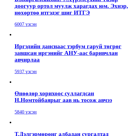
доогуур ортол муулж харагдах юм. Эхнэр,
нөхөртөө итгэдэг шиг ИТГЭ
6007 үзсэн
Иргэдийн данснаас тэрбум гаруй төгрөг
завшсан иргэнийг АНУ-аас баривчлан
авчирлаа
5937 үзсэн
Өнөөдөр хорихоос суллагдсан
Н.Номтойбаярыг аав нь тосож авчээ
5840 үзсэн
Т.Дэлгэрмөрөнг албадан сургалтад