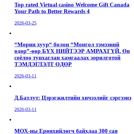
Top rated Virtual casino Welcome Gift Canada
Your Path to Better Rewards 4
2026-03-25
“Морин хуур“ болон “Монгол тэмээний
өдөр”-өөр БҮХ НИЙТЭЭР АМРАХГҮЙ. Өв
соёлоо тунхаглан хамгаалах зорилготой
ТЭМДЭГЛЭЛТ ӨДӨР
2026-03-11
Д.Батлут: Цэрэгжилтийн хичээлийг сэргээнэ
2026-03-11
МОХ-ны Ерөнхийлөгч байхдаа 300 сая