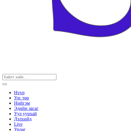
Нүүр
Улс төр
Нийгэм
Эдийн засаг
Уул уурхай
Дэлхийд
Live
Урлаг