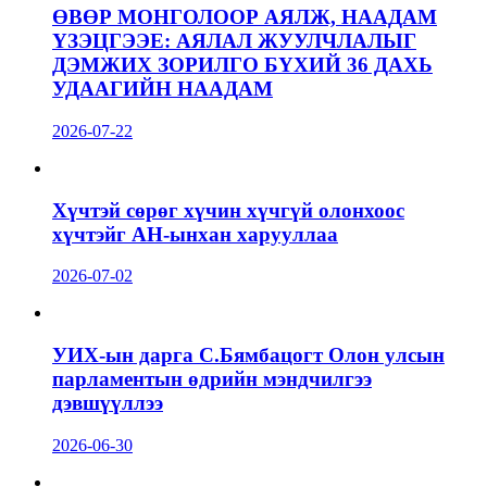
ӨВӨР МОНГОЛООР АЯЛЖ, НААДАМ
ҮЗЭЦГЭЭЕ: АЯЛАЛ ЖУУЛЧЛАЛЫГ
ДЭМЖИХ ЗОРИЛГО БҮХИЙ 36 ДАХЬ
УДААГИЙН НААДАМ
2026-07-22
Хүчтэй сөрөг хүчин хүчгүй олонхоос
хүчтэйг АН-ынхан харууллаа
2026-07-02
УИХ-ын дарга С.Бямбацогт Олон улсын
парламентын өдрийн мэндчилгээ
дэвшүүллээ
2026-06-30