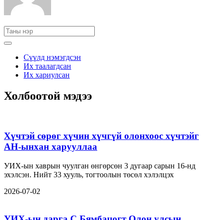
Сүүлд нэмэгдсэн
Их таалагдсан
Их хариулсан
Холбоотой мэдээ
Хүчтэй сөрөг хүчин хүчгүй олонхоос хүчтэйг
АН-ынхан харууллаа
УИХ-ын хаврын чуулган өнгөрсөн 3 дугаар сарын 16-нд
эхэлсэн. Нийт 33 хууль, тогтоолын төсөл хэлэлцэх
2026-07-02
УИХ-ын дарга С.Бямбацогт Олон улсын