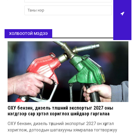
ХОЛБООТОЙ МЭДЭЭ
ОХУ бензин, дизель түлшний экспортыг 2027 оны
нэгдүгээр сар хүртэл хориглох шийдвэр гаргалаа
ОХУ бензин, дизель түлшний экспортыг 2027 он хүртэл
хориглож, дотоодын шатахууны хямралаа тогтворжуу