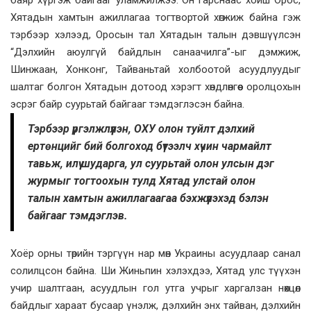
Хятадын хамтын ажиллагаа тогтвортой хөгжиж байна гэж
тэрбээр хэлээд, Оросын тал Хятадын талын дэвшүүлсэн
“Дэлхийн аюулгүй байдлын санаачилга”-ыг дэмжиж,
Шинжаан, Хонконг, Тайваньтай холбоотой асуудлуудыг
шалтаг болгон Хятадын дотоод хэрэгт хөндлөнгөөс оролцохын
эсрэг байр суурьтай байгааг тэмдэглэсэн байна.
Тэрбээр үргэлжлүүлэн, ОХУ олон туйлт дэлхий
ертөнцийг бий болгоход бүтээлч хүчин чармайлт
тавьж, илүү шударга, ул суурьтай олон улсын дэг
журмыг тогтоохын тулд Хятад улстай олон
талын хамтын ажиллагаагаа бэхжүүлэхэд бэлэн
байгааг тэмдэглэв.
Хоёр орны төрийн тэргүүн нар мөн Украины асуудлаар санал
солилцсон байна. Ши Жиньпин хэлэхдээ, Хятад улс түүхэн
учир шалтгаан, асуудлын гол утга учрыг харгалзан нөхцөл
байдлыг хараат бусаар үнэлж, дэлхийн энх тайван, дэлхийн