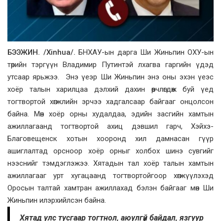
БЭЭЖИН. /Xinhua/.
БНХАУ-ын дарга Ши Жиньпин ОХУ-ын
төрийн тэргүүн Владимир Путинтэй лхагва гаргийн үдэд
утсаар ярьжээ. Энэ үеэр Ши Жиньпин энэ оны эхэн үеэс
хоёр талын харилцаа дэлхий дахин өөрчлөгдөж буй үед
тогтвортой хөгжлийн эрчээ хадгалсаар байгааг онцолсон
байна. Мөн хоёр орны худалдаа, эдийн засгийн хамтын
ажиллагаанд тогтвортой ахиц дэвшил гарч, Хэйхэ-
Благовещенск хотын хооронд хил дамнасан гүүр
ашиглалтад орсноор хоёр орныг холбох шинэ сувгийг
нээснийг тэмдэглэжээ. Хятадын тал хоёр талын хамтын
ажиллагааг урт хугацаанд тогтвортойгоор хөгжүүлэхэд
Оросын талтай хамтран ажиллахад бэлэн байгааг мөн Ши
Жиньпин илэрхийлсэн байна.
Хятад улс тусгаар тогтнол, аюулгүй байдал, язгуур