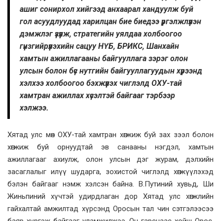
ашиг сонирхол хийгээд анхаарал хандуулж буй
гол асуудлуудад харилцан бие биедээ үргэлжлүүлэн
дэмжлэг үзүүлж, стратегийн уялдаа холбоогоо
гүнзгийрүүлэхийн сацуу НҮБ, БРИКС, Шанхайн
хамтын ажиллагааны байгууллага зэрэг олон
улсын болон бүс нутгийн байгууллагуудын хүрээнд
хэлхээ холбоогоо бэхжүүлэх чиглэлд ОХУ-тай
хамтран ажиллах хүсэлтэй байгааг тэрбээр
хэлжээ.
Хятад улс мөн ОХУ-тай хамтран хөгжиж буй зах зээл болон
хөгжиж буй орнуудтай эв санааны нэгдэл, хамтын
ажиллагааг ахиулж, олон улсын дэг журам, дэлхийн
засаглалыг илүү шударга, зохистой чиглэлд хөгжүүлэхэд
бэлэн байгааг нэмж хэлсэн байна. В.Путиний хувьд, Ши
Жиньпиний хүчтэй удирдлаган дор Хятад улс хөгжлийн
гайхалтай амжилтад хүрсэнд Оросын тал чин сэтгэлээсээ
баяр хүргэж байгааг уламжилжээ. Он гарснаас хойш Орос,