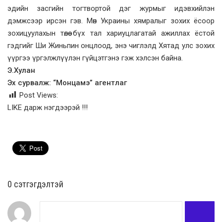
эдийн засгийн тогтвортой дэг журмыг идэвхийлэн
дэмжсээр ирсэн гэв. Мөн Украины хямралыг зохих ёсоор
зохицуулахын төлөө бүх тал хариуцлагатай ажиллах ёстой
гэдгийг Ши Жиньпин онцлоод, энэ чиглэлд Хятад улс зохих
үүргээ үргэлжлүүлэн гүйцэтгэнэ гэж хэлсэн байна.
Э.Хулан
Эх сурвалж: “Монцамэ” агентлаг
Post Views:
LIKE дарж нэгдээрэй !!!
0 cэтгэгдэлтэй