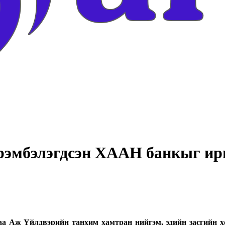
эмбэлэгдсэн ХААН банкыг ирг
а Аж Үйлдвэрийн танхим хамтран нийгэм, эдийн засгийн х