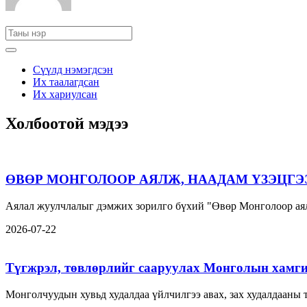
Сүүлд нэмэгдсэн
Их таалагдсан
Их хариулсан
Холбоотой мэдээ
ӨВӨР МОНГОЛООР АЯЛЖ, НААДАМ ҮЗЭЦГЭ
Аялал жуулчлалыг дэмжих зорилго бүхий "Өвөр Монголоор аял
2026-07-22
Түгжрэл, төвлөрлийг сааруулах Монголын хамги
Монголчуудын хувьд худалдаа үйлчилгээ авах, зах худалдааны