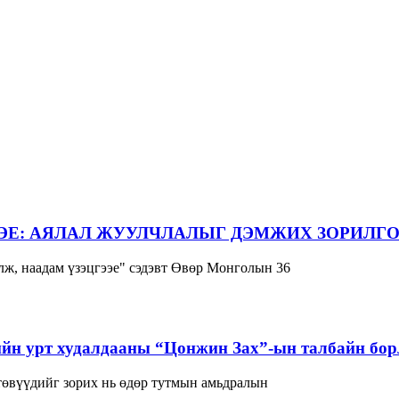
ЭЕ: АЯЛАЛ ЖУУЛЧЛАЛЫГ ДЭМЖИХ ЗОРИЛГО
ж, наадам үзэцгээе" сэдэвт Өвөр Монголын 36
йн урт худалдааны “Цонжин Зах”-ын талбайн борл
 төвүүдийг зорих нь өдөр тутмын амьдралын