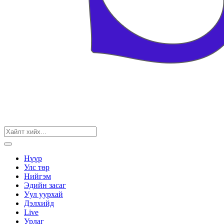
Нүүр
Улс төр
Нийгэм
Эдийн засаг
Уул уурхай
Дэлхийд
Live
Урлаг