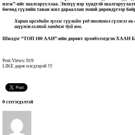
нэгж”-ийг шалгарууллаа. Энэхүү нэр хүндтэй шалгаруулалт
бөгөөд сүүлийн таван жил дарааллан эхний дөрөвдүгээр бай
Харин иргэдийн зүгээс сүүлийн үед тогтмол сүлжээ нь
шүүмжлэлтэй хандаж буй юм.
Шилдэг “ТОП 100 ААН”-ийн дөрөвт эрэмбэлэгдсэн ХААН БА
Post Views:
919
LIKE дарж нэгдээрэй !!!
0 cэтгэгдэлтэй