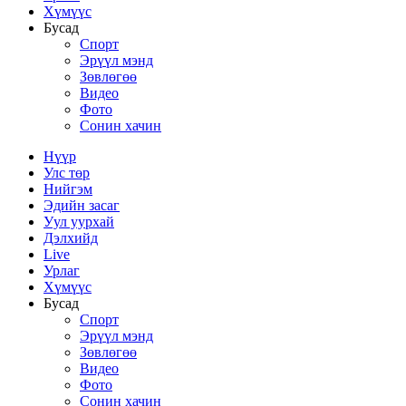
Хүмүүс
Бусад
Спорт
Эрүүл мэнд
Зөвлөгөө
Видео
Фото
Сонин хачин
Нүүр
Улс төр
Нийгэм
Эдийн засаг
Уул уурхай
Дэлхийд
Live
Урлаг
Хүмүүс
Бусад
Спорт
Эрүүл мэнд
Зөвлөгөө
Видео
Фото
Сонин хачин