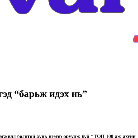
эд “барьж идэх нь”
өгжилд бодитой хувь нэмэр оруулж буй “ТОП-100 аж ахуйн