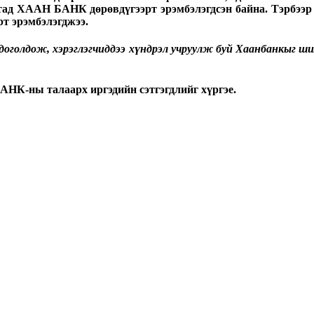
ад ХААН БАНК дөрөвдүгээрт эрэмбэлэгдсэн байна. Тэрбээр Х
рт эрэмбэлэгджээ.
 доголдож, хэрэглэгчиддээ хүндрэл учруулж буй Хаанбанкыг ши
НК-ны талаарх иргэдийн сэтгэгдлийг хүргэе.