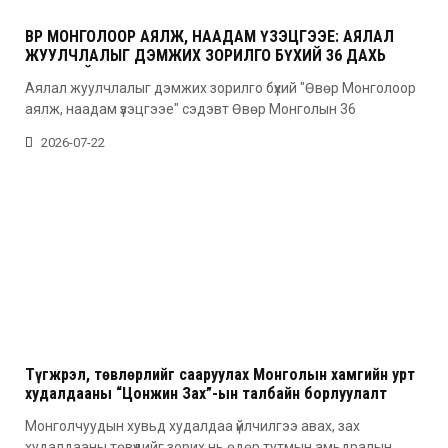
ӨВӨР МОНГОЛООР АЯЛЖ, НААДАМ ҮЗЭЦГЭЭЕ: АЯЛАЛ
ЖУУЛЧЛАЛЫГ ДЭМЖИХ ЗОРИЛГО БҮХИЙ 36 ДАХЬ
УДААГИЙН НААДАМ
Аялал жуулчлалыг дэмжих зорилго бүхий "Өвөр Монголоор
аялж, наадам үзэцгээе" сэдэвт Өвөр Монголын 36
2026-07-22
Түгжрэл, төвлөрлийг сааруулах Монголын хамгийн урт
худалдааны “Цонжин Зах”-ын талбайн борлуулалт
эхэллээ
Монголчуудын хувьд худалдаа үйлчилгээ авах, зах
худалдааны төвүүдийг зорих нь өдөр тутмын амьдралын