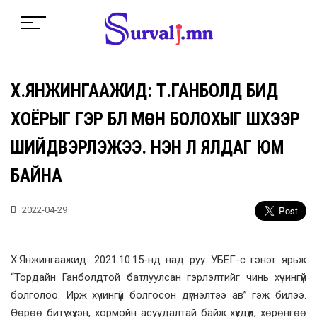
Х.ЯНЖИНГААЖИД: Т.ГАНБОЛД БИД
ХОЁРЫГ ГЭР БҮЛ МӨН БОЛОХЫГ ШҮҮХЭЭР
ШИЙДВЭРЛЭЖЭЭ. ҮНЭН Л ЯЛДАГ ЮМ
БАЙНА
2022-04-29
Х.Янжингаажид: 2021.10.15-нд над руу УБЕГ-с гэнэт ярьж
“Тордайн Ганболдтой батлуулсан гэрлэлтийг чинь хүчингүй
болголоо. Ирж хүчингүй болгосон дүгнэлтээ ав” гэж билээ.
Өөрөө битүү хүүхэн, хормойн асуудалтай байж хүүхдүүд, хөрөнгөө