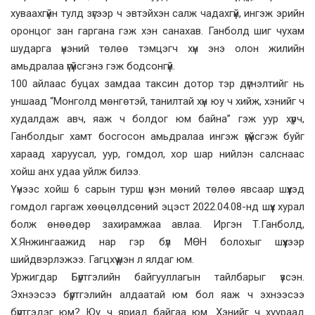
хуваахгүйн тулд зүгээр ч эвтэйхэн салж чадахгүй, ингэж эрийн
оронцог зан гаргана гэж хэн санахав. Ганболд шиг чухам
шударга үнэний төлөө тэмцэгч хүн энэ олон жилийн
амьдралаа үгүйсгэнэ гэж бодсонгүй.
100 айлаас буцах замдаа таксин дотор тэр дүгнэлтийг нь
уншаад “Монголд мөнгөтэй, танилтай хүн юу ч хийж, хэнийг ч
худалдаж авч, яаж ч болдог юм байна” гэж уур хүрч,
Ганболдыг хамт босгосон амьдралаа ингэж үгүйсгэж буйг
хараад харуусал, уур, гомдол, хор шар нийлэн салснаас
хойш анх удаа уйлж билээ.
Үүнээс хойш 6 сарын турш үнэн мөний төлөө явсаар шүүхэд
гомдол гаргаж хөөцөлдсөний эцэст 2022.04.08-нд шүүх хурал
болж өнөөдөр захирамжаа авлаа. Иргэн Т.Ганболд,
Х.Янжингаажид нар гэр бүл МӨН болохыг шүүхээр
шийдвэрлэжээ. Гагцхүү үнэн л ялдаг юм.
Уржигдар Бүртгэлийн байгууллагын тайлбарыг үзсэн.
Эхнээсээ бүртгэлийн алдаатай юм бол яаж ч эхнээсээ
бүртгэдэг юм? Юу ч яриад байгаа юм. Хэнийг ч хуураад