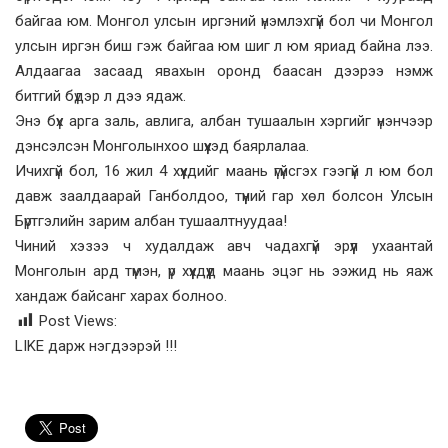
байгаа юм. Монгол улсын иргэний үнэмлэхгүй бол чи Монгол
улсын иргэн биш гэж байгаа юм шиг л юм яриад байна лээ.
Алдаагаа засаад явахын оронд баасан дээрээ нэмж
битгий бүдэр л дээ ядаж.
Энэ бүх арга заль, авлига, албан тушаалын хэргийг үнэнчээр
дэнсэлсэн Монголынхоо шүүхэд баярлалаа.
Ичихгүй бол, 16 жил 4 хүүхдийг маань үгүйсгэх гээгүй л юм бол
давж заалдаарай Ганболдоо, түүний гар хөл болсон Улсын
Бүртгэлийн зарим албан тушаалтнуудаа!
Чиний хэзээ ч худалдаж авч чадахгүй эрүүл ухаантай
Монголын ард түмэн, үр хүүхдүүд маань эцэг нь ээжид нь яаж
хандаж байсанг харах болноо.
Post Views:
LIKE дарж нэгдээрэй !!!