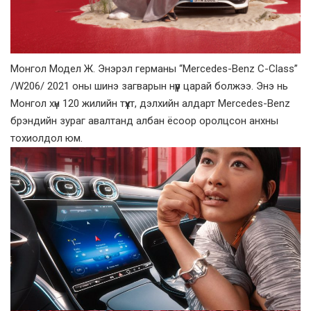
Монгол Модел Ж. Энэрэл германы “Mercedes-Benz C-Class”
/W206/ 2021 оны шинэ загварын нүүр царай болжээ. Энэ нь
Монгол хүн 120 жилийн түүхт, дэлхийн алдарт Mercedes-Benz
брэндийн зураг авалтанд албан ёсоор оролцсон анхны
тохиолдол юм.