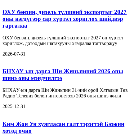
ОХУ бензин, дизель түлшний экспортыг 2027
оны нэгдүгээр сар хүртэл хориглох шийдвэр
гаргалаа
ОХУ бензин, дизель түлшний экспортыг 2027 он хүртэл
хориглож, дотоодын шатахууны хямралаа тогтворжуу
2026-07-31
БНХАУ-ын дарга Ши Жиньпиний 2026 оны
шинэ оны мэндчилгээ
БНХАУ-ын дарга Ши Жиньпин 31-ний орой Хятадын Төв
Радио Телевиз болон интернетээр 2026 оны шинэ жили
2025-12-31
Ким Жон Ун хуягласан галт тэрэгтэй Бээжин
хотод очно