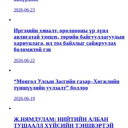
2026-06-23
Иргэдийн хяналт, оролцооны үр дүнд
авлигатай тэмцэх, төрийн байгууллагуудын
хариуцлага, ил тод байдлыг сайжруулах
боломжтой гэв
2026-06-22
“Монгол Улсын Засгийн газар–Хөгжлийн
түншүүдийн уулзалт” боллоо
2026-06-19
Ж.НЯМДУЛАМ: НИЙТИЙН АЛБАН
ТУШААЛД ХҮЙСИЙН ТЭНЦВЭРТЭЙ