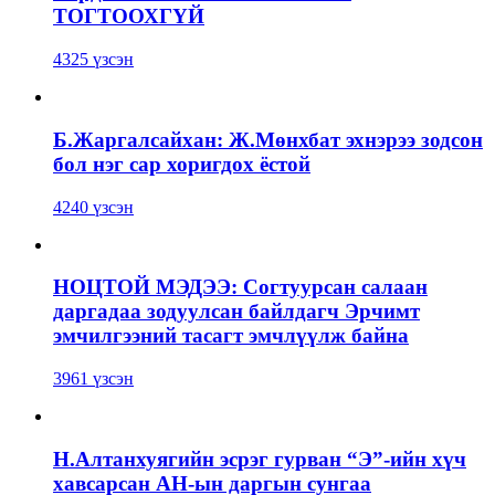
ТОГТООХГҮЙ
4325 үзсэн
Б.Жаргалсайхан: Ж.Мөнхбат эхнэрээ зодсон
бол нэг сар хоригдох ёстой
4240 үзсэн
НОЦТОЙ МЭДЭЭ: Согтуурсан салаан
даргадаа зодуулсан байлдагч Эрчимт
эмчилгээний тасагт эмчлүүлж байна
3961 үзсэн
Н.Алтанхуягийн эсрэг гурван “Э”-ийн хүч
хавсарсан АН-ын даргын сунгаа