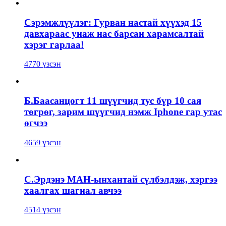
Сэрэмжлүүлэг: Гурван настай хүүхэд 15
давхараас унаж нас барсан харамсалтай
хэрэг гарлаа!
4770 үзсэн
Б.Баасанцогт 11 шүүгчид тус бүр 10 сая
төгрөг, зарим шүүгчид нэмж Iphone гар утас
өгчээ
4659 үзсэн
С.Эрдэнэ МАН-ынхантай сүлбэлдэж, хэргээ
хаалгах шагнал авчээ
4514 үзсэн