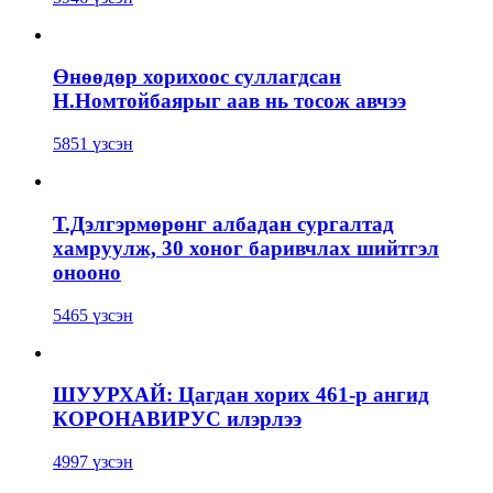
Өнөөдөр хорихоос суллагдсан
Н.Номтойбаярыг аав нь тосож авчээ
5851 үзсэн
Т.Дэлгэрмөрөнг албадан сургалтад
хамруулж, 30 хоног баривчлах шийтгэл
онооно
5465 үзсэн
ШУУРХАЙ: Цагдан хорих 461-р ангид
КОРОНАВИРУС илэрлээ
4997 үзсэн