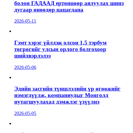
болон ГАДААД ертөнцөөр аялуулах шинэ
дугаар өнөөдөр цацагдана
2026-05-11
Гэмт хэрэг үйлдэж олсон 1,5 тэрбум
төгрөгийг улсын орлого болгохоор
шийдвэрлэлээ
2026-05-06
Эдийн засгийн түншлэлийн үр өгөөжийг
нэмэгдүүлж, компаниудыг Монголд
нутагшуулахад дэмжлэг үзүүлнэ
2026-05-05