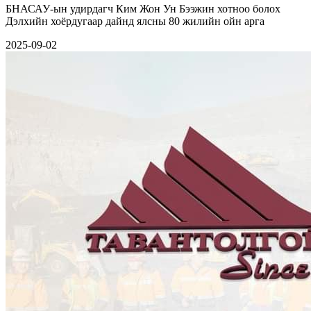
БНАСАУ-ын удирдагч Ким Жон Ун Бээжин хотноо болох
Дэлхийн хоёрдугаар дайнд ялсны 80 жилийн ойн арга
2025-09-02