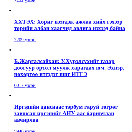
7232 үзсэн
ХХТЭХ: Хориг нээгдэж ажлаа хийх гэхээр
төрийн албан хаагчид авлига нэхээд байна
7209 үзсэн
Б.Жаргалсайхан: У.Хүрэлсүхийг газар
доогуур ортол муулж харагдах юм. Эхнэр,
нөхөртөө итгэдэг шиг ИТГЭ
6017 үзсэн
Иргэдийн данснаас тэрбум гаруй төгрөг
завшсан иргэнийг АНУ-аас баривчлан
авчирлаа
5946 үзсэн