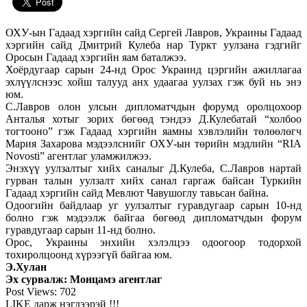
ОХУ-ын Гадаад хэргийн сайд Сергей Лавров, Украины Гадаад
хэргийн сайд Дмитрий Кулеба нар Туркт уулзана гэдгийг
Оросын Гадаад хэргийн яам баталжээ.
Хоёрдугаар сарын 24-нд Орос Украинд цэргийн ажиллагаа
эхлүүлснээс хойш талууд анх удаагаа уулзах гэж буй нь энэ
юм.
С.Лавров олон улсын дипломатчдын форумд оролцохоор
Анталья хотыг зорих бөгөөд тэндээ Д.Кулебатай “холбоо
тогтооно” гэж Гадаад хэргийн яамны хэвлэлийн төлөөлөгч
Мария Захарова мэдээлснийг ОХУ-ын төрийн мэдлийн “RIA
Novosti” агентлаг уламжилжээ.
Энэхүү уулзалтыг хийх саналыг Д.Кулеба, С.Лавров нартай
гурван талын уулзалт хийх санал гаргаж байсан Туркийн
Гадаад хэргийн сайд Мевлют Чавушоглу тавьсан байна.
Одоогийн байдлаар уг уулзалтыг гуравдугаар сарын 10-нд
болно гэж мэдээлж байгаа бөгөөд дипломатчдын форум
гуравдугаар сарын 11-нд болно.
Орос, Украины энхийн хэлэлцээ одоогоор тодорхой
тохиролцоонд хүрээгүй байгаа юм.
Э.Хулан
Эх сурвалж: Монцамэ агентлаг
Post Views:
702
LIKE дарж нэгдээрэй !!!