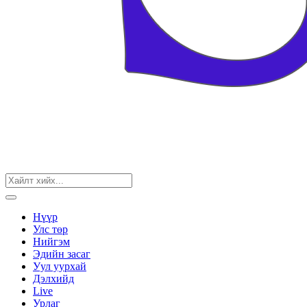
Нүүр
Улс төр
Нийгэм
Эдийн засаг
Уул уурхай
Дэлхийд
Live
Урлаг