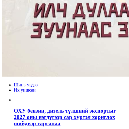
Шинэ мэдээ
Их уншсан
ОХУ бензин, дизель түлшний экспортыг
2027 оны нэгдүгээр сар хүртэл хориглох
шийдвэр гаргалаа