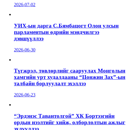
2026-07-02
УИХ-ын дарга С.Бямбацогт Олон улсын
парламентын өдрийн мэндчилгээ
дэвшүүллээ
2026-06-30
Түгжрэл, төвлөрлийг сааруулах Монголын
хамгийн урт худалдааны “Цонжин Зах”-ын
талбайн борлуулалт эхэллээ
2026-06-23
“Эрдэнэс Тавантолгой” ХК Бортээгийн
ордын нээлтийг хийж, олборлолтын ажлыг
эхлүүллээ