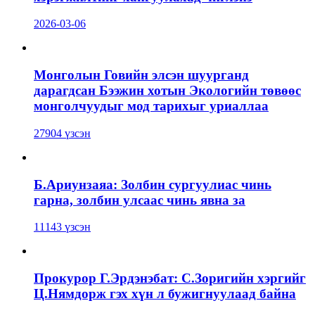
2026-03-06
Монголын Говийн элсэн шуурганд
дарагдсан Бээжин хотын Экологийн төвөөс
монголчуудыг мод тарихыг уриаллаа
27904 үзсэн
Б.Ариунзаяа: Золбин сургуулиас чинь
гарна, золбин улсаас чинь явна за
11143 үзсэн
Прокурор Г.Эрдэнэбат: С.Зоригийн хэргийг
Ц.Нямдорж гэх хүн л бужигнуулаад байна