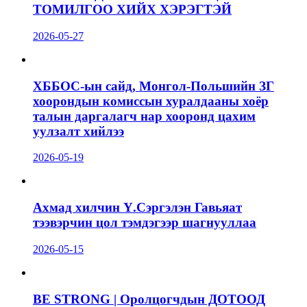
ТОМИЛГОО ХИЙХ ХЭРЭГТЭЙ
2026-05-27
ХББОС-ын сайд, Монгол-Польшийн ЗГ
хоорондын комиссын хуралдааны хоёр
талын даргалагч нар хооронд цахим
уулзалт хийлээ
2026-05-19
Ахмад хилчин Ү.Сэргэлэн Гавьяат
тээвэрчин цол тэмдэгээр шагнууллаа
2026-05-15
BE STRONG | Оролцогчдын ДОТООД