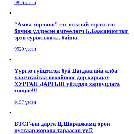
9826 үзсэн
“Амиа хорлоно” гэх утгатай гэрээслэн
бичиж үлдээсэн өмгөөлөгч Б.Баасанцогтыг
эрэн сурвалжилж байна
9520 үзсэн
Үүргээ гүйцэтгэж буй Цагдаагийн алба
хаагчтайгаа нохойноос дор харьцах
ХУРГАН ДАРГЫН үйлдэлд хариуцлага
тооцоё!!!
9157 үзсэн
БТСГ-ын дарга Ц.Шаравжамц орон
нутгаар корона тараасан уу!?