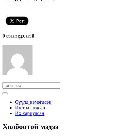
0 cэтгэгдэлтэй
Сүүлд нэмэгдсэн
Их таалагдсан
Их хариулсан
Холбоотой мэдээ