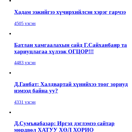
Хадам ээжийгээ хүчирхийлсэн хэрэг гарчээ
4505 үзсэн
Батлан хамгаалахын сайд Г.Сайханбаяр та
хариуцлагаа хүлээж ОГЦОР!!!
4483 үзсэн
Д.Ганбат: Халдвартай хүнийхээ тоог зориуд
нэмээд байна уу?
4331 үзсэн
Д.Сумъяабазар: Иргэд дэглэмээ сайтар
мөрдвөл ХАТУУ ХӨЛ ХОРИО