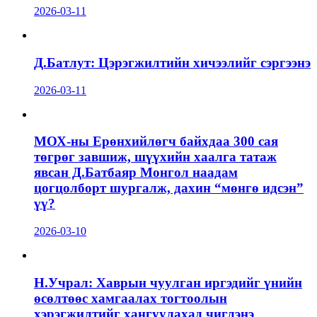
2026-03-11
Д.Батлут: Цэрэгжилтийн хичээлийг сэргээнэ
2026-03-11
МОХ-ны Ерөнхийлөгч байхдаа 300 сая
төгрөг завшиж, шүүхийн хаалга татаж
явсан Д.Батбаяр Монгол наадам
цогцолборт шургалж, дахин “мөнгө идсэн”
үү?
2026-03-10
Н.Учрал: Хаврын чуулган иргэдийг үнийн
өсөлтөөс хамгаалах тогтоолын
хэрэгжилтийг хангуулахад чиглэнэ