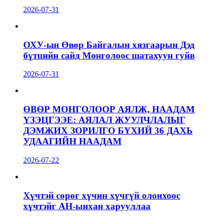
2026-07-31
ОХУ-ын Өвөр Байгалын хязгаарын Дэд
бүтцийн сайд Монголоос шатахуун гуйв
2026-07-31
ӨВӨР МОНГОЛООР АЯЛЖ, НААДАМ
ҮЗЭЦГЭЭЕ: АЯЛАЛ ЖУУЛЧЛАЛЫГ
ДЭМЖИХ ЗОРИЛГО БҮХИЙ 36 ДАХЬ
УДААГИЙН НААДАМ
2026-07-22
Хүчтэй сөрөг хүчин хүчгүй олонхоос
хүчтэйг АН-ынхан харууллаа