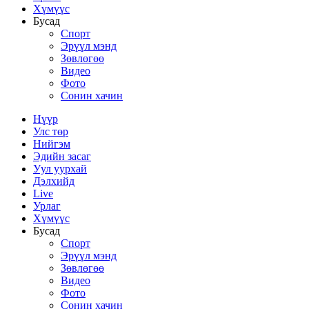
Хүмүүс
Бусад
Спорт
Эрүүл мэнд
Зөвлөгөө
Видео
Фото
Сонин хачин
Нүүр
Улс төр
Нийгэм
Эдийн засаг
Уул уурхай
Дэлхийд
Live
Урлаг
Хүмүүс
Бусад
Спорт
Эрүүл мэнд
Зөвлөгөө
Видео
Фото
Сонин хачин