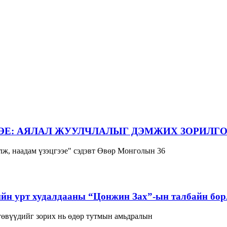
ЭЕ: АЯЛАЛ ЖУУЛЧЛАЛЫГ ДЭМЖИХ ЗОРИЛГО
ж, наадам үзэцгээе" сэдэвт Өвөр Монголын 36
йн урт худалдааны “Цонжин Зах”-ын талбайн борл
 төвүүдийг зорих нь өдөр тутмын амьдралын