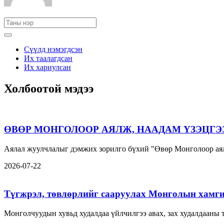
Сүүлд нэмэгдсэн
Их таалагдсан
Их хариулсан
Холбоотой мэдээ
ӨВӨР МОНГОЛООР АЯЛЖ, НААДАМ ҮЗЭЦГЭ
Аялал жуулчлалыг дэмжих зорилго бүхий "Өвөр Монголоор аял
2026-07-22
Түгжрэл, төвлөрлийг сааруулах Монголын хамги
Монголчуудын хувьд худалдаа үйлчилгээ авах, зах худалдааны