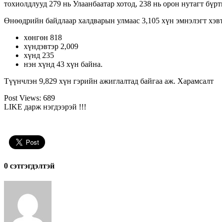
тохиолдлууд 279 нь Улаанбаатар хотод, 238 нь орон нутагт бүрт
Өнөөдрийн байдлаар халдварын улмаас 3,105 хүн эмнэлэгт хэв
хөнгөн 818
хүндэвтэр 2,009
хүнд 235
нэн хүнд 43 хүн байна.
Түүнчлэн 9,829 хүн гэрийн ажиглалтад байгаа аж. Харамсалт
Post Views:
689
LIKE дарж нэгдээрэй !!!
0 cэтгэгдэлтэй