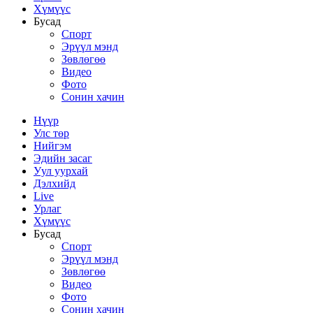
Хүмүүс
Бусад
Спорт
Эрүүл мэнд
Зөвлөгөө
Видео
Фото
Сонин хачин
Нүүр
Улс төр
Нийгэм
Эдийн засаг
Уул уурхай
Дэлхийд
Live
Урлаг
Хүмүүс
Бусад
Спорт
Эрүүл мэнд
Зөвлөгөө
Видео
Фото
Сонин хачин