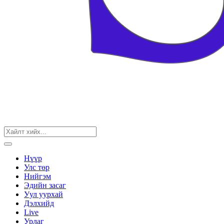
Нүүр
Улс төр
Нийгэм
Эдийн засаг
Уул уурхай
Дэлхийд
Live
Урлаг