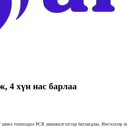
, 4 хүн нас барлаа
7 шинэ тохиолдол PCR шинжилгээгээр батлагдлаа. Ингэснээр ни