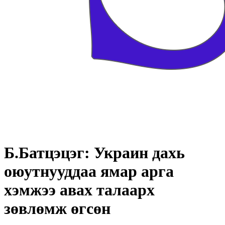
Б.Батцэцэг: Украин дахь
оюутнууддаа ямар арга
хэмжээ авах талаарх
зөвлөмж өгсөн