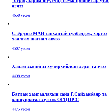
төгрөг, зарим шүүгчид нэмж Iphone гар утас
өгчээ
4658 үзсэн
С.Эрдэнэ МАН-ынхантай сүлбэлдэж, хэргээ
хаалгах шагнал авчээ
4507 үзсэн
Хадам ээжийгээ хүчирхийлсэн хэрэг гарчээ
4498 үзсэн
Батлан хамгаалахын сайд Г.Сайханбаяр та
хариуцлагаа хүлээж ОГЦОР!!!
4475 үзсэн