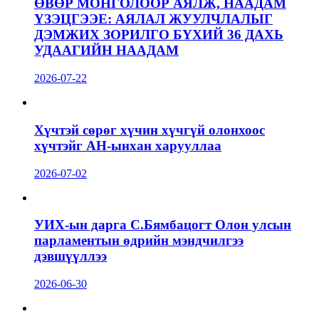
ӨВӨР МОНГОЛООР АЯЛЖ, НААДАМ
ҮЗЭЦГЭЭЕ: АЯЛАЛ ЖУУЛЧЛАЛЫГ
ДЭМЖИХ ЗОРИЛГО БҮХИЙ 36 ДАХЬ
УДААГИЙН НААДАМ
2026-07-22
Хүчтэй сөрөг хүчин хүчгүй олонхоос
хүчтэйг АН-ынхан харууллаа
2026-07-02
УИХ-ын дарга С.Бямбацогт Олон улсын
парламентын өдрийн мэндчилгээ
дэвшүүллээ
2026-06-30