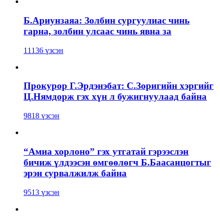
Б.Ариунзаяа: Золбин сургуулиас чинь
гарна, золбин улсаас чинь явна за
11136 үзсэн
Прокурор Г.Эрдэнэбат: С.Зоригийн хэргийг
Ц.Нямдорж гэх хүн л бужигнуулаад байна
9818 үзсэн
“Амиа хорлоно” гэх утгатай гэрээслэн
бичиж үлдээсэн өмгөөлөгч Б.Баасанцогтыг
эрэн сурвалжилж байна
9513 үзсэн