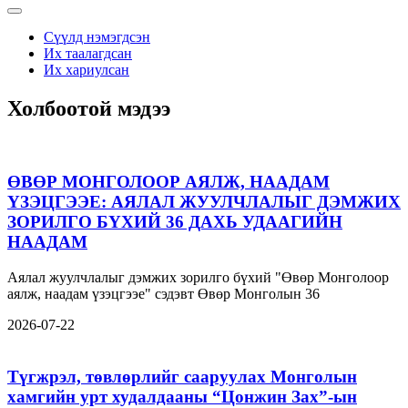
Сүүлд нэмэгдсэн
Их таалагдсан
Их хариулсан
Холбоотой мэдээ
ӨВӨР МОНГОЛООР АЯЛЖ, НААДАМ
ҮЗЭЦГЭЭЕ: АЯЛАЛ ЖУУЛЧЛАЛЫГ ДЭМЖИХ
ЗОРИЛГО БҮХИЙ 36 ДАХЬ УДААГИЙН
НААДАМ
Аялал жуулчлалыг дэмжих зорилго бүхий "Өвөр Монголоор
аялж, наадам үзэцгээе" сэдэвт Өвөр Монголын 36
2026-07-22
Түгжрэл, төвлөрлийг сааруулах Монголын
хамгийн урт худалдааны “Цонжин Зах”-ын