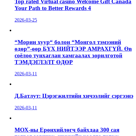
Top rated Virtual casino Welcome Gift Canada
Your Path to Better Rewards 4
2026-03-25
“Морин хуур“ болон “Монгол тэмээний
өдөр”-өөр БҮХ НИЙТЭЭР АМРАХГҮЙ. Өв
соёлоо тунхаглан хамгаалах зорилготой
ТЭМДЭГЛЭЛТ ӨДӨР
2026-03-11
Д.Батлут: Цэрэгжилтийн хичээлийг сэргээнэ
2026-03-11
МОХ-ны Ерөнхийлөгч байхдаа 300 сая