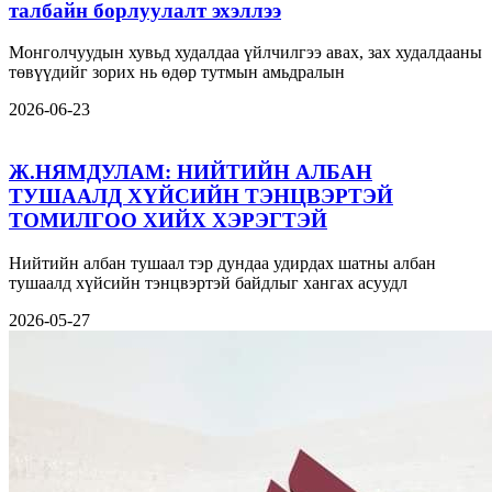
талбайн борлуулалт эхэллээ
Монголчуудын хувьд худалдаа үйлчилгээ авах, зах худалдааны
төвүүдийг зорих нь өдөр тутмын амьдралын
2026-06-23
Ж.НЯМДУЛАМ: НИЙТИЙН АЛБАН
ТУШААЛД ХҮЙСИЙН ТЭНЦВЭРТЭЙ
ТОМИЛГОО ХИЙХ ХЭРЭГТЭЙ
Нийтийн албан тушаал тэр дундаа удирдах шатны албан
тушаалд хүйсийн тэнцвэртэй байдлыг хангах асуудл
2026-05-27