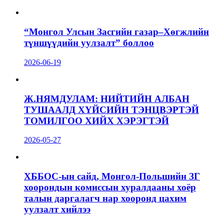
“Монгол Улсын Засгийн газар–Хөгжлийн
түншүүдийн уулзалт” боллоо
2026-06-19
Ж.НЯМДУЛАМ: НИЙТИЙН АЛБАН
ТУШААЛД ХҮЙСИЙН ТЭНЦВЭРТЭЙ
ТОМИЛГОО ХИЙХ ХЭРЭГТЭЙ
2026-05-27
ХББОС-ын сайд, Монгол-Польшийн ЗГ
хоорондын комиссын хуралдааны хоёр
талын даргалагч нар хооронд цахим
уулзалт хийлээ