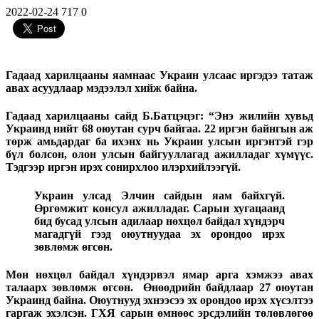
2022-02-24
717
0
Гадаад харилцааны яамнаас Украин улсаас иргэдээ татаж
авах асуудлаар мэдээлэл хийж байна.
Гадаад харилцааны сайд Б.Батцэцэг:
“Энэ жилийн хувьд
Украинд нийт 68 оюутан сурч байгаа. 22 иргэн байнгын аж
төрж амьдардаг ба ихэнх нь Украин улсын иргэнтэй гэр
бүл болсон, олон улсын байгууллагад ажилладаг хүмүүс.
Тэдгээр иргэн ирэх сонирхлоо илэрхийлээгүй.
Украин улсад Элчин сайдын яам байхгүй.
Өргөмжит консул ажилладаг. Сарын хугацаанд
бид бусад улсын адилаар нөхцөл байдал хүндэрч
магадгүй гээд оюутнуудаа эх орондоо ирэх
зөвлөмж өгсөн.
Мөн нөхцөл байдал хүндэрвэл ямар арга хэмжээ авах
талаарх зөвлөмж өгсөн. Өнөөдрийн байдлаар 27 оюутан
Украинд байна. Оюутнууд эхнээсээ эх орондоо ирэх хүсэлтээ
гаргаж эхэлсэн. ГХЯ сарын өмнөөс эрсдэлийн төлөвлөгөө