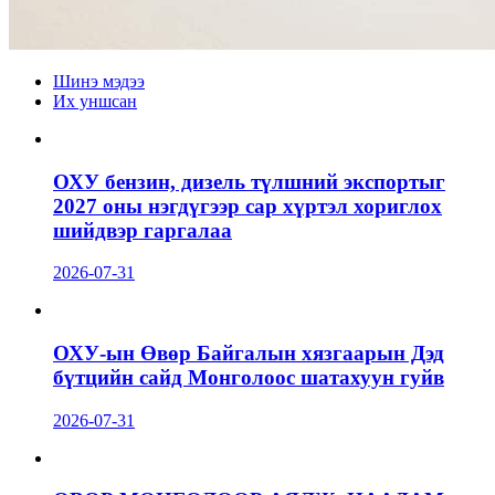
Шинэ мэдээ
Их уншсан
ОХУ бензин, дизель түлшний экспортыг
2027 оны нэгдүгээр сар хүртэл хориглох
шийдвэр гаргалаа
2026-07-31
ОХУ-ын Өвөр Байгалын хязгаарын Дэд
бүтцийн сайд Монголоос шатахуун гуйв
2026-07-31