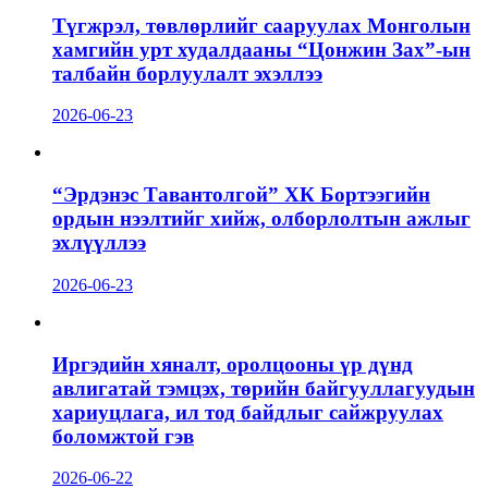
Түгжрэл, төвлөрлийг сааруулах Монголын
хамгийн урт худалдааны “Цонжин Зах”-ын
талбайн борлуулалт эхэллээ
2026-06-23
“Эрдэнэс Тавантолгой” ХК Бортээгийн
ордын нээлтийг хийж, олборлолтын ажлыг
эхлүүллээ
2026-06-23
Иргэдийн хяналт, оролцооны үр дүнд
авлигатай тэмцэх, төрийн байгууллагуудын
хариуцлага, ил тод байдлыг сайжруулах
боломжтой гэв
2026-06-22