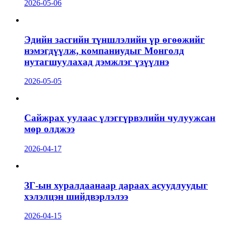
2026-05-06
Эдийн засгийн түншлэлийн үр өгөөжийг
нэмэгдүүлж, компаниудыг Монголд
нутагшуулахад дэмжлэг үзүүлнэ
2026-05-05
Сайжрах уулаас үлэггүрвэлийн чулуужсан
мөр олджээ
2026-04-17
ЗГ-ын хуралдаанаар дараах асуудлуудыг
хэлэлцэн шийдвэрлэлээ
2026-04-15