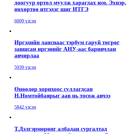
доогуур ортол муулж харагдах юм. Эхнэр,
нөхөртөө итгэдэг шиг ИТГЭ
6009 үзсэн
Иргэдийн данснаас тэрбум гаруй төгрөг
завшсан иргэнийг АНУ-аас баривчлан
авчирлаа
5939 үзсэн
Өнөөдөр хорихоос суллагдсан
Н.Номтойбаярыг аав нь тосож авчээ
5842 үзсэн
Т.Дэлгэрмөрөнг албадан сургалтад