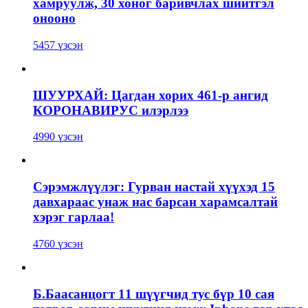
хамруулж, 30 хоног баривчлах шийтгэл
онооно
5457 үзсэн
ШУУРХАЙ: Цагдан хорих 461-р ангид
КОРОНАВИРУС илэрлээ
4990 үзсэн
Сэрэмжлүүлэг: Гурван настай хүүхэд 15
давхараас унаж нас барсан харамсалтай
хэрэг гарлаа!
4760 үзсэн
Б.Баасанцогт 11 шүүгчид тус бүр 10 сая