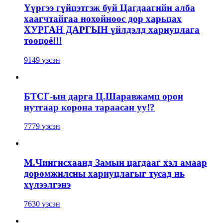
Үүргээ гүйцэтгэж буй Цагдаагийн алба
хаагчтайгаа нохойноос дор харьцах
ХУРГАН ДАРГЫН үйлдэлд хариуцлага
тооцоё!!!
9149 үзсэн
БТСГ-ын дарга Ц.Шаравжамц орон
нутгаар корона тараасан уу!?
7779 үзсэн
М.Чингисхаанд Замын цагдааг хэл амаар
доромжилсны хариуцлагыг тусад нь
хүлээлгэнэ
7630 үзсэн