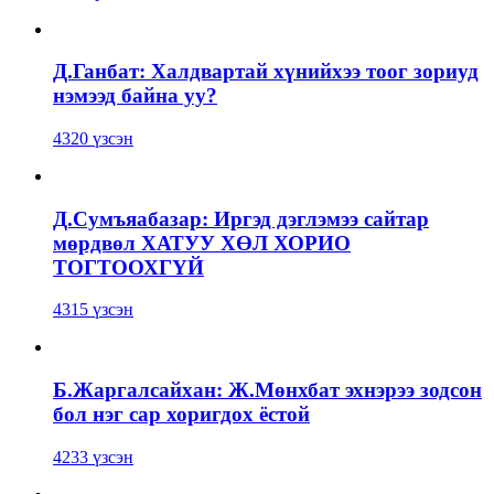
Д.Ганбат: Халдвартай хүнийхээ тоог зориуд
нэмээд байна уу?
4320 үзсэн
Д.Сумъяабазар: Иргэд дэглэмээ сайтар
мөрдвөл ХАТУУ ХӨЛ ХОРИО
ТОГТООХГҮЙ
4315 үзсэн
Б.Жаргалсайхан: Ж.Мөнхбат эхнэрээ зодсон
бол нэг сар хоригдох ёстой
4233 үзсэн