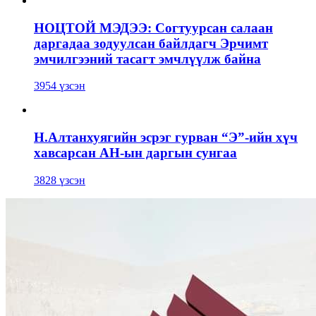
НОЦТОЙ МЭДЭЭ: Согтуурсан салаан
даргадаа зодуулсан байлдагч Эрчимт
эмчилгээний тасагт эмчлүүлж байна
3954 үзсэн
Н.Алтанхуягийн эсрэг гурван “Э”-ийн хүч
хавсарсан АН-ын даргын сунгаа
3828 үзсэн