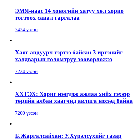
ЭМЯ-наас 14 хоногийн хатуу хөл хорио
тогтоох санал гаргалаа
7424 үзсэн
Хаяг андуурч гэртээ байсан 3 иргэнийг
халдварын голомтруу зөөвөрлөжээ
7224 үзсэн
ХХТЭХ: Хориг нээгдэж ажлаа хийх гэхээр
төрийн албан хаагчид авлига нэхээд байна
7200 үзсэн
Б.Жаргалсайхан: У.Хүрэлсүхийг газар