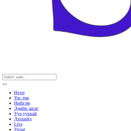
Нүүр
Улс төр
Нийгэм
Эдийн засаг
Уул уурхай
Дэлхийд
Live
Урлаг