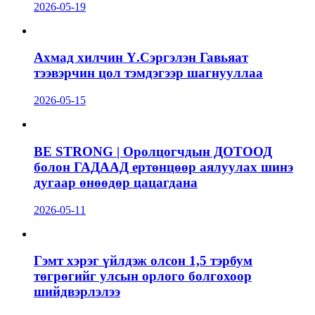
2026-05-19
Ахмад хилчин Ү.Сэргэлэн Гавьяат
тээвэрчин цол тэмдэгээр шагнууллаа
2026-05-15
BE STRONG | Оролцогчдын ДОТООД
болон ГАДААД ертөнцөөр аялуулах шинэ
дугаар өнөөдөр цацагдана
2026-05-11
Гэмт хэрэг үйлдэж олсон 1,5 тэрбум
төгрөгийг улсын орлого болгохоор
шийдвэрлэлээ