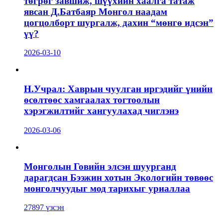
төгрөг завшиж, шүүхийн хаалга татаж
явсан Д.Батбаяр Монгол наадам
цогцолборт шургалж, дахин “мөнгө идсэн”
үү?
2026-03-10
Н.Учрал: Хаврын чуулган иргэдийг үнийн
өсөлтөөс хамгаалах тогтоолын
хэрэгжилтийг хангуулахад чиглэнэ
2026-03-06
Монголын Говийн элсэн шуурганд
дарагдсан Бээжин хотын Экологийн төвөөс
монголчуудыг мод тарихыг уриаллаа
27897 үзсэн