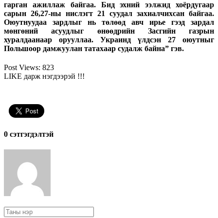
гарган ажиллаж байгаа. Бид эхний ээлжид хоёрдугаар
сарын 26,27-ны нислэгт 21 суудал захиалчихсан байгаа.
Оюутнуудаа зардлыг нь төлөөд авч ирье гээд зардал
мөнгөний асуудлыг өнөөдрийн Засгийн газрын
хуралдаанаар орууллаа. Украинд үлдсэн 27 оюутныг
Польшоор дамжуулан татахаар судалж байна” гэв.
Post Views:
823
LIKE дарж нэгдээрэй !!!
0 cэтгэгдэлтэй