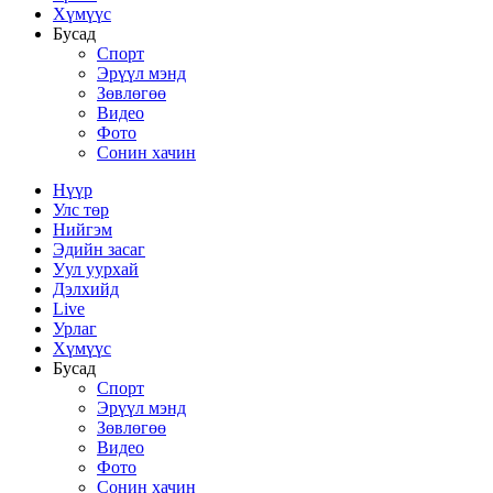
Хүмүүс
Бусад
Спорт
Эрүүл мэнд
Зөвлөгөө
Видео
Фото
Сонин хачин
Нүүр
Улс төр
Нийгэм
Эдийн засаг
Уул уурхай
Дэлхийд
Live
Урлаг
Хүмүүс
Бусад
Спорт
Эрүүл мэнд
Зөвлөгөө
Видео
Фото
Сонин хачин