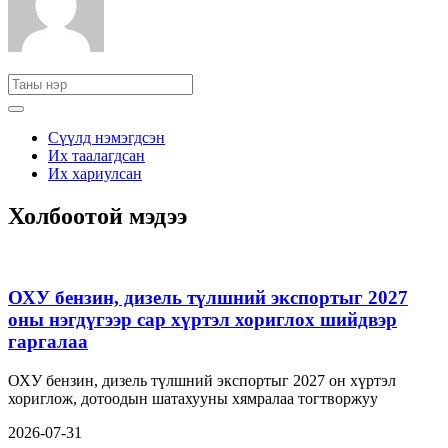
Сүүлд нэмэгдсэн
Их таалагдсан
Их хариулсан
Холбоотой мэдээ
ОХУ бензин, дизель түлшний экспортыг 2027
оны нэгдүгээр сар хүртэл хориглох шийдвэр
гаргалаа
ОХУ бензин, дизель түлшний экспортыг 2027 он хүртэл
хориглож, дотоодын шатахууны хямралаа тогтворжуу
2026-07-31