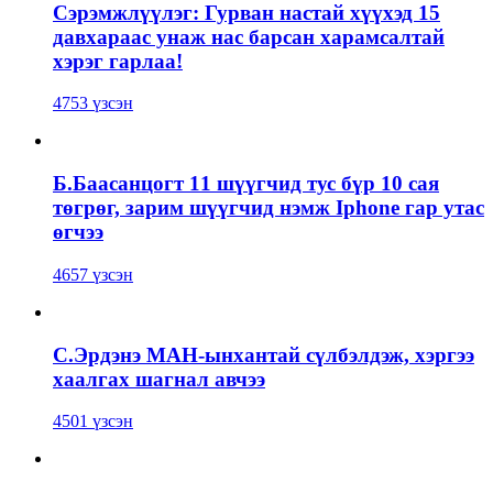
Сэрэмжлүүлэг: Гурван настай хүүхэд 15
давхараас унаж нас барсан харамсалтай
хэрэг гарлаа!
4753 үзсэн
Б.Баасанцогт 11 шүүгчид тус бүр 10 сая
төгрөг, зарим шүүгчид нэмж Iphone гар утас
өгчээ
4657 үзсэн
С.Эрдэнэ МАН-ынхантай сүлбэлдэж, хэргээ
хаалгах шагнал авчээ
4501 үзсэн