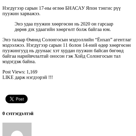
Нэгдүгээр сарын 17-ны өглөө БНАСАУ Япон тэнгис рүү
пуужин харважээ.
Энэ удаа пуужин хөөргөсөн нь 2020 он гарсаар
дөрөв дэх удаагийн хөөргөлт болж байгаа юм.
Энэ талаар Өмнөд Солонгосын мэдээллийн “Ёнхап” агентлаг
мэдээлжээ. Нэгдүгээр сарын 11 болон 14-ний өдөр хөөргөсөн
пуужингууд нь дуунаас хэт хурдан пуужин байсан бөгөөд
байгаа нарийвчлалтай оносон гэж Хойд Солонгосын тал
мэдэгдэж байна.
Post Views:
1,169
LIKE дарж нэгдээрэй !!!
0 cэтгэгдэлтэй