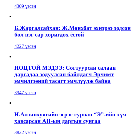
4309 үзсэн
Б.Жаргалсайхан: Ж.Мөнхбат эхнэрээ зодсон
бол нэг сар хоригдох ёстой
4227 үзсэн
НОЦТОЙ МЭДЭЭ: Согтуурсан салаан
даргадаа зодуулсан байлдагч Эрчимт
эмчилгээний тасагт эмчлүүлж байна
3947 үзсэн
Н.Алтанхуягийн эсрэг гурван “Э”-ийн хүч
хавсарсан АН-ын даргын сунгаа
3822 үзсэн