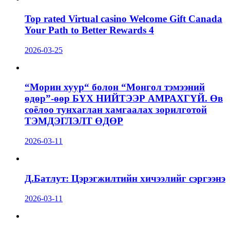
Top rated Virtual casino Welcome Gift Canada
Your Path to Better Rewards 4
2026-03-25
“Морин хуур“ болон “Монгол тэмээний
өдөр”-өөр БҮХ НИЙТЭЭР АМРАХГҮЙ. Өв
соёлоо тунхаглан хамгаалах зорилготой
ТЭМДЭГЛЭЛТ ӨДӨР
2026-03-11
Д.Батлут: Цэрэгжилтийн хичээлийг сэргээнэ
2026-03-11