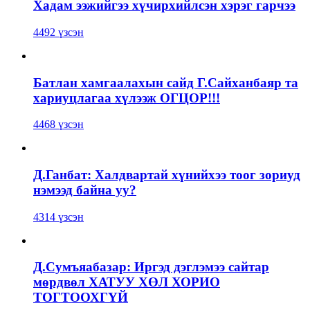
Хадам ээжийгээ хүчирхийлсэн хэрэг гарчээ
4492 үзсэн
Батлан хамгаалахын сайд Г.Сайханбаяр та
хариуцлагаа хүлээж ОГЦОР!!!
4468 үзсэн
Д.Ганбат: Халдвартай хүнийхээ тоог зориуд
нэмээд байна уу?
4314 үзсэн
Д.Сумъяабазар: Иргэд дэглэмээ сайтар
мөрдвөл ХАТУУ ХӨЛ ХОРИО
ТОГТООХГҮЙ