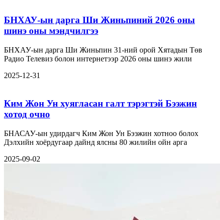
БНХАУ-ын дарга Ши Жиньпиний 2026 оны
шинэ оны мэндчилгээ
БНХАУ-ын дарга Ши Жиньпин 31-ний орой Хятадын Төв
Радио Телевиз болон интернетээр 2026 оны шинэ жили
2025-12-31
Ким Жон Ун хуягласан галт тэрэгтэй Бээжин
хотод очно
БНАСАУ-ын удирдагч Ким Жон Ун Бээжин хотноо болох
Дэлхийн хоёрдугаар дайнд ялсны 80 жилийн ойн арга
2025-09-02