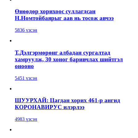
Өнөөдөр хорихоос суллагдсан
Н.Номтойбаярыг аав нь тосож авчээ
5836 үзсэн
Т.Дэлгэрмөрөнг албадан сургалтад
хамруулж, 30 хоног баривчлах шийтгэл
онооно
5451 үзсэн
ШУУРХАЙ: Цагдан хорих 461-р ангид
КОРОНАВИРУС илэрлээ
4983 үзсэн