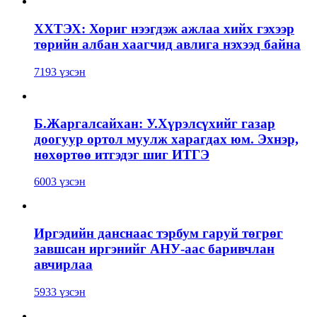
ХХТЭХ: Хориг нээгдэж ажлаа хийх гэхээр
төрийн албан хаагчид авлига нэхээд байна
7193 үзсэн
Б.Жаргалсайхан: У.Хүрэлсүхийг газар
доогуур ортол муулж харагдах юм. Эхнэр,
нөхөртөө итгэдэг шиг ИТГЭ
6003 үзсэн
Иргэдийн данснаас тэрбум гаруй төгрөг
завшсан иргэнийг АНУ-аас баривчлан
авчирлаа
5933 үзсэн