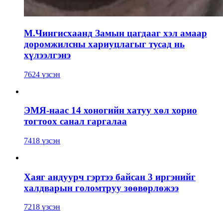
М.Чингисхаанд Замын цагдааг хэл амаар
доромжилсны хариуцлагыг тусад нь
хүлээлгэнэ
7624 үзсэн
ЭМЯ-наас 14 хоногийн хатуу хөл хорио
тогтоох санал гаргалаа
7418 үзсэн
Хаяг андуурч гэртээ байсан 3 иргэнийг
халдварын голомтруу зөөвөрлөжээ
7218 үзсэн