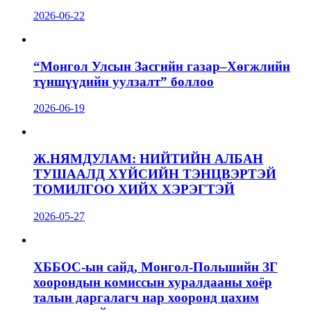
2026-06-22
“Монгол Улсын Засгийн газар–Хөгжлийн
түншүүдийн уулзалт” боллоо
2026-06-19
Ж.НЯМДУЛАМ: НИЙТИЙН АЛБАН
ТУШААЛД ХҮЙСИЙН ТЭНЦВЭРТЭЙ
ТОМИЛГОО ХИЙХ ХЭРЭГТЭЙ
2026-05-27
ХББОС-ын сайд, Монгол-Польшийн ЗГ
хоорондын комиссын хуралдааны хоёр
талын даргалагч нар хооронд цахим