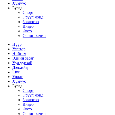
Хүмүүс
Бусад
Спорт
Эрүүл мэнд
Зөвлөгөө
Видео
Фото
Сонин хачин
Нүүр
Улс төр
Нийгэм
Эдийн засаг
Уул уурхай
Дэлхийд
Live
Урлаг
Хүмүүс
Бусад
Спорт
Эрүүл мэнд
Зөвлөгөө
Видео
Фото
Сонин хачин