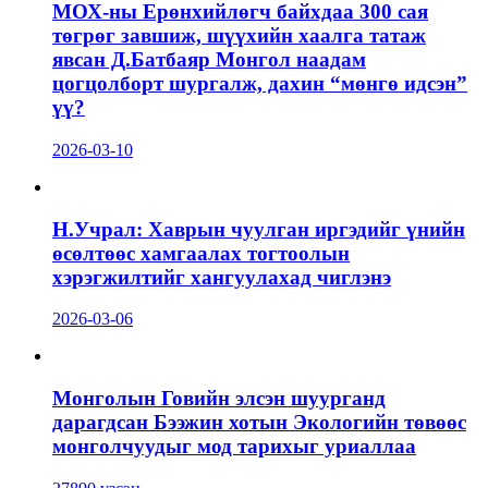
МОХ-ны Ерөнхийлөгч байхдаа 300 сая
төгрөг завшиж, шүүхийн хаалга татаж
явсан Д.Батбаяр Монгол наадам
цогцолборт шургалж, дахин “мөнгө идсэн”
үү?
2026-03-10
Н.Учрал: Хаврын чуулган иргэдийг үнийн
өсөлтөөс хамгаалах тогтоолын
хэрэгжилтийг хангуулахад чиглэнэ
2026-03-06
Монголын Говийн элсэн шуурганд
дарагдсан Бээжин хотын Экологийн төвөөс
монголчуудыг мод тарихыг уриаллаа