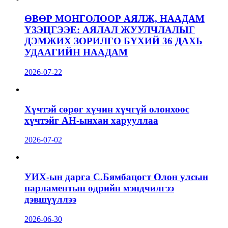
ӨВӨР МОНГОЛООР АЯЛЖ, НААДАМ
ҮЗЭЦГЭЭЕ: АЯЛАЛ ЖУУЛЧЛАЛЫГ
ДЭМЖИХ ЗОРИЛГО БҮХИЙ 36 ДАХЬ
УДААГИЙН НААДАМ
2026-07-22
Хүчтэй сөрөг хүчин хүчгүй олонхоос
хүчтэйг АН-ынхан харууллаа
2026-07-02
УИХ-ын дарга С.Бямбацогт Олон улсын
парламентын өдрийн мэндчилгээ
дэвшүүллээ
2026-06-30