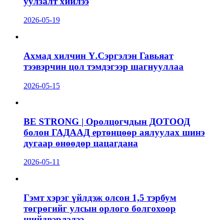
уулзалт хийлээ
2026-05-19
Ахмад хилчин Ү.Сэргэлэн Гавьяат
тээвэрчин цол тэмдэгээр шагнууллаа
2026-05-15
BE STRONG | Оролцогчдын ДОТООД
болон ГАДААД ертөнцөөр аялуулах шинэ
дугаар өнөөдөр цацагдана
2026-05-11
Гэмт хэрэг үйлдэж олсон 1,5 тэрбум
төгрөгийг улсын орлого болгохоор
шийдвэрлэлээ