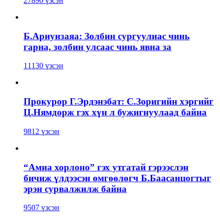
27890 үзсэн
Б.Ариунзаяа: Золбин сургуулиас чинь
гарна, золбин улсаас чинь явна за
11130 үзсэн
Прокурор Г.Эрдэнэбат: С.Зоригийн хэргийг
Ц.Нямдорж гэх хүн л бужигнуулаад байна
9812 үзсэн
“Амиа хорлоно” гэх утгатай гэрээслэн
бичиж үлдээсэн өмгөөлөгч Б.Баасанцогтыг
эрэн сурвалжилж байна
9507 үзсэн