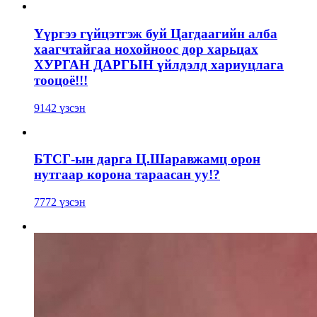
Үүргээ гүйцэтгэж буй Цагдаагийн алба
хаагчтайгаа нохойноос дор харьцах
ХУРГАН ДАРГЫН үйлдэлд хариуцлага
тооцоё!!!
9142 үзсэн
БТСГ-ын дарга Ц.Шаравжамц орон
нутгаар корона тараасан уу!?
7772 үзсэн