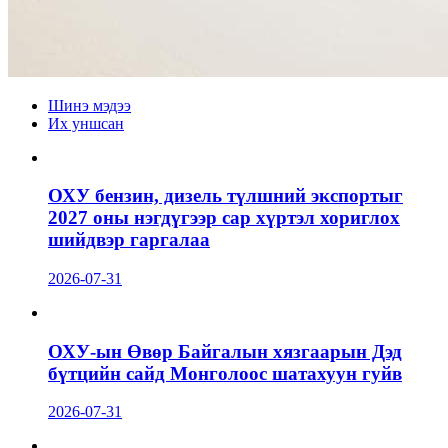
Шинэ мэдээ
Их уншсан
ОХУ бензин, дизель түлшний экспортыг
2027 оны нэгдүгээр сар хүртэл хориглох
шийдвэр гаргалаа
2026-07-31
ОХУ-ын Өвөр Байгалын хязгаарын Дэд
бүтцийн сайд Монголоос шатахуун гуйв
2026-07-31