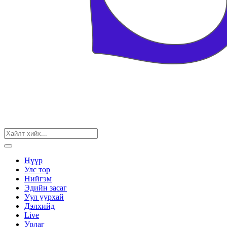
Нүүр
Улс төр
Нийгэм
Эдийн засаг
Уул уурхай
Дэлхийд
Live
Урлаг