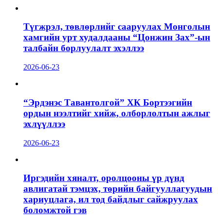
Түгжрэл, төвлөрлийг сааруулах Монголын
хамгийн урт худалдааны “Цонжин Зах”-ын
талбайн борлуулалт эхэллээ
2026-06-23
“Эрдэнэс Тавантолгой” ХК Бортээгийн
ордын нээлтийг хийж, олборлолтын ажлыг
эхлүүллээ
2026-06-23
Иргэдийн хяналт, оролцооны үр дүнд
авлигатай тэмцэх, төрийн байгууллагуудын
хариуцлага, ил тод байдлыг сайжруулах
боломжтой гэв